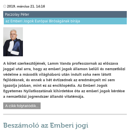
2019. március 21. 14:16
Paczolay Péter
az Emberi Jogok Európai Bíróságának bírája
A kötet szerkesztőjének, Lamm Vanda professzornak az előszava
joggal utal arra, hogy az emberi jogok államon belüli és nemzetközi
védelme a második világháború után indult soha nem látott
fejlődésnek, és ennek a hét évtizednek az eredményeit mi sem
igazolja jobban, mint ez az enciklopédia. Az Emberi Jogok
Egyetemes Nyilatkozatának kihirdetése óta az emberi jogok kérdése
a nemzetközi jogrendszer állandó vitatémája.
A cikk folytatódik...
Beszámoló az Emberi jogi