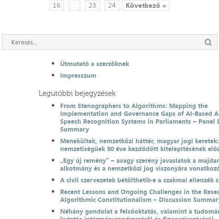
16
...
23
24
Következő »
Útmutató a szerzőknek
Impresszum
Legutóbbi bejegyzések
From Stenographers to Algorithms: Mapping the
Implementation and Governance Gaps of AI-Based 
Speech Recognition Systems in Parliaments – Panel 
Summary
Menekültek, nemzetközi háttér, magyar jogi keretek
nemzetiségűek 80 éve kezdődött kitelepítésének el
„Egy új remény” – avagy szerény javaslatok a majda
alkotmány és a nemzetközi jog viszonyára vonatkoz
A civil szervezetek betölthetik-e a szakmai ellenzék 
Recent Lessons and Ongoing Challenges in the Resea
Algorithmic Constitutionalism – Discussion Summar
Néhány gondolat a felsőoktatás, valamint a tudomá