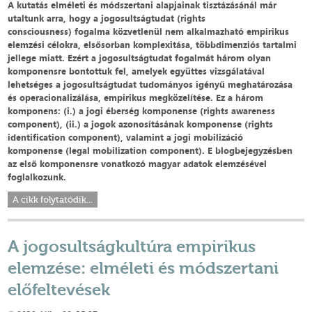
A kutatás elméleti és módszertani alapjainak tisztázásánál már
utaltunk arra, hogy a jogosultságtudat (rights
consciousness) fogalma közvetlenül nem alkalmazható empirikus
elemzési célokra, elsősorban komplexitása, többdimenziós tartalmi
jellege miatt. Ezért a jogosultságtudat fogalmát három olyan
komponensre bontottuk fel, amelyek együttes vizsgálatával
lehetséges a jogosultságtudat tudományos igényű meghatározása
és operacionalizálása, empirikus megközelítése. Ez a három
komponens: (i.) a jogi éberség komponense (rights awareness
component), (ii.) a jogok azonosításának komponense (rights
identification component), valamint a jogi mobilizáció
komponense (legal mobilization component). E blogbejegyzésben
az első komponensre vonatkozó magyar adatok elemzésével
foglalkozunk.
A cikk folytatódik...
A jogosultságkultúra empirikus
elemzése: elméleti és módszertani
előfeltevések