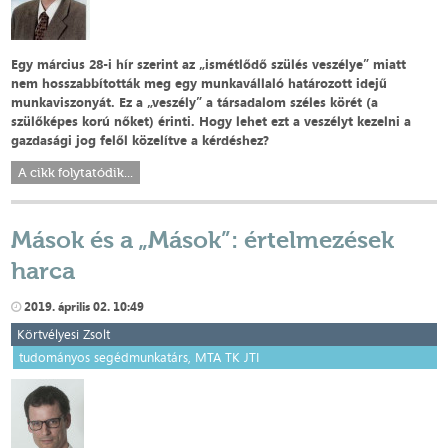
Egy március 28-i hír szerint az „ismétlődő szülés veszélye” miatt
nem hosszabbították meg egy munkavállaló határozott idejű
munkaviszonyát. Ez a „veszély” a társadalom széles körét (a
szülőképes korú nőket) érinti. Hogy lehet ezt a veszélyt kezelni a
gazdasági jog felől közelítve a kérdéshez?
A cikk folytatódik...
Mások és a „Mások”: értelmezések
harca
2019. április 02. 10:49
Körtvélyesi Zsolt
tudományos segédmunkatárs, MTA TK JTI