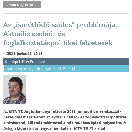
A cikk folytatódik...
Az „ismétlődő szülés” problémája.
Aktuális család- és
foglalkoztatáspolitikai felvetések
2019. június 25. 12:19
Szentgáli-Tóth Boldizsár
tudományos segédmunkatárs, MTA TK JTI
Az MTA TK Jogtudományi Intézete 2019. június 6-án kerekasztal-
beszélgetést szervezett az aktuális család- és foglalkoztatáspolitikai
kihívásokról, különös tekintettel a nők munkaerőpiaci helyzetére. A
Balogh Lídia (tudományos munkatárs,
MTA TK JTI)
által