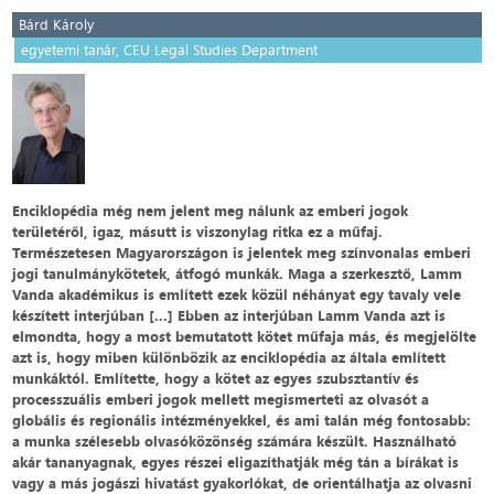
Bárd Károly
egyetemi tanár, CEU Legal Studies Department
Enciklopédia még nem jelent meg nálunk az emberi jogok
területéről, igaz, másutt is viszonylag ritka ez a műfaj.
Természetesen Magyarországon is jelentek meg színvonalas emberi
jogi tanulmánykötetek, átfogó munkák. Maga a szerkesztő, Lamm
Vanda akadémikus is említett ezek közül néhányat egy tavaly vele
készített interjúban [...] Ebben az interjúban Lamm Vanda azt is
elmondta, hogy a most bemutatott kötet műfaja más, és megjelölte
azt is, hogy miben különbözik az enciklopédia az általa említett
munkáktól. Említette, hogy a kötet az egyes szubsztantív és
processzuális emberi jogok mellett megismerteti az olvasót a
globális és regionális intézményekkel, és ami talán még fontosabb:
a munka szélesebb olvasóközönség számára készült. Használható
akár tananyagnak, egyes részei eligazíthatják még tán a bírákat is
vagy a más jogászi hivatást gyakorlókat, de orientálhatja az olvasni