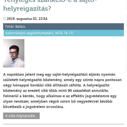
helyreigazítás?
2019. augusztus 01. 22:54
Timár Balázs
tudományos segédmunkatárs, MTA TK JTI
A napokban jelent meg egy sajtó-helyreigazítási eljárás nyomán
született helyreigazító közlemény, amely egy szinte napra pontosan
négy hónappal korábbi cikk állításait cáfolta. A helyreigazító
közlemény az eredeti cikk több mint 90 százalékát annulálta.
Felmerül a kérdés, hogy alkalmas-e az effektív jogvédelemre egy
olyan rendszer, amelyben végső soron bő negyedévvel később
következik a jogsérelem orvoslása.
A cikk folytatódik...