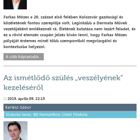
Farkas Mózes a 20. század első felében Kolozsvár gazdasági és
közéletének fontos szereplője volt. Leginkább a Dermata Művek
vezetőjeként emlékeznek rá. Életének kutatása nem lezárt feladat, és
ez a rövid elemzés csupán jelzés kíván lenni, hogy Farkas Mózes
pályáját érdemes minél több szempontból megvizsgálni és
kontextusba helyezni.
A cikk folytatódik...
Az ismétlődő szülés „veszélyének”
kezeléséről
2019. április 09. 22:15
Kertész Gábor
főiskolai tanár, IBS Nemzetközi Üzleti Főiskola