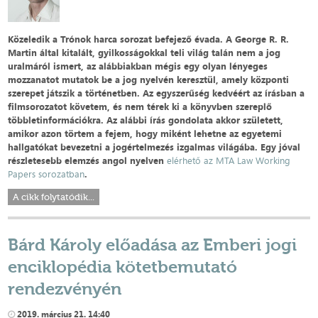
Közeledik a Trónok harca sorozat befejező évada. A George R. R.
Martin által kitalált, gyilkosságokkal teli világ talán nem a jog
uralmáról ismert, az alábbiakban mégis egy olyan lényeges
mozzanatot mutatok be a jog nyelvén keresztül, amely központi
szerepet játszik a történetben. Az egyszerűség kedvéért az írásban a
filmsorozatot követem, és nem térek ki a könyvben szereplő
többletinformációkra. Az alábbi írás gondolata akkor született,
amikor azon törtem a fejem, hogy miként lehetne az egyetemi
hallgatókat bevezetni a jogértelmezés izgalmas világába. Egy jóval
részletesebb elemzés angol nyelven
elérhető az MTA Law Working
Papers sorozatban
.
A cikk folytatódik...
Bárd Károly előadása az Emberi jogi
enciklopédia kötetbemutató
rendezvényén
2019. március 21. 14:40