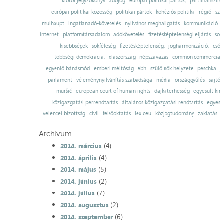
kiotói jegyzőkönyv
adójog
európai politikai pártok;
pártfinanszír
európai politikai közösség
politikai pártok
kohéziós politika
régió
sz
mulhaupt
ingatlanadó-követelés
nyilvános meghallgatás
kommunikáció
internet
platformtársadalom
adókövetelés
fizetésképtelenségi eljárás
so
kisebbségek
sokféleség
fizetésképtelenség;
jogharmonizáció;
cső
többségi demokrácia;
olaszország
népszavazás
common commercial
egyenlő bánásmód
emberi méltóság
ebh
szülő nők helyzete
peschka
parlament
véleménynyilvánítás szabadsága
média
országgyűlés
sajt
muršić
european court of human rights
dajkaterhesség
egyesült ki
közigazgatási perrendtartás
általános közigazgatási rendtartás
egyes
velencei bizottság
civil
felsőoktatás
lex ceu
közjogtudomány
zaklatás
Archívum
(4)
2014. március
(4)
2014. április
(5)
2014. május
(2)
2014. június
(7)
2014. július
(2)
2014. augusztus
(6)
2014. szeptember