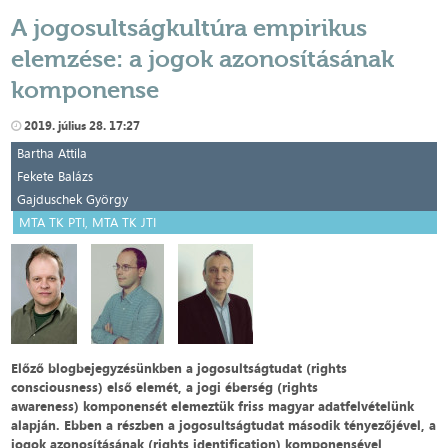
A jogosultságkultúra empirikus
elemzése: a jogok azonosításának
komponense
2019. július 28. 17:27
Bartha Attila
Fekete Balázs
Gajduschek György
MTA TK PTI, MTA TK JTI
Előző blogbejegyzésünkben a jogosultságtudat (rights
consciousness) első elemét, a jogi éberség (rights
awareness) komponensét elemeztük friss magyar adatfelvételünk
alapján. Ebben a részben a jogosultságtudat második tényezőjével, a
jogok azonosításának (rights identification) komponensével