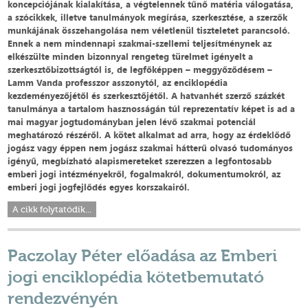
koncepciójának kialakítása, a végtelennek tűnő matéria válogatása,
a szócikkek, illetve tanulmányok megírása, szerkesztése, a szerzők
munkájának összehangolása nem véletlenül tiszteletet parancsoló.
Ennek a nem mindennapi szakmai-szellemi teljesítménynek az
elkészülte minden bizonnyal rengeteg türelmet igényelt a
szerkesztőbizottságtól is, de legfőképpen – meggyőződésem –
Lamm Vanda professzor asszonytól, az enciklopédia
kezdeményezőjétől és szerkesztőjétől. A hatvanhét szerző százkét
tanulmánya a tartalom hasznosságán túl reprezentatív képet is ad a
mai magyar jogtudományban jelen lévő szakmai potenciál
meghatározó részéről. A kötet alkalmat ad arra, hogy az érdeklődő
jogász vagy éppen nem jogász szakmai hátterű olvasó tudományos
igényű, megbízható alapismereteket szerezzen a legfontosabb
emberi jogi intézményekről, fogalmakról, dokumentumokról, az
emberi jogi jogfejlődés egyes korszakairól.
A cikk folytatódik...
Paczolay Péter előadása az Emberi
jogi enciklopédia kötetbemutató
rendezvényén