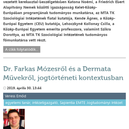
vezetett
kerekasztal-beszélgetésben Katona Noémi,
a Friedrich Ebert
Alapítvány Nemek közötti igazságosság Kelet-Közép-
Európában programjának tudományos munkatársa, az MTA TK
Szociológiai Intézetének fiatal kutatója, Kende Ágnes, a Közép-
Európai Egyetem (CEU) kutatója, Lehoczkyné Kollonay Csilla, a
Közép-Európai Egyetem emerita professzora, valamint Szikra
Dorottya, az MTA TK Szociológiai Intézetének tudományos
főmunkatársa vett részt.
A cikk folytatódik...
Dr. Farkas Mózesről és a Dermata
Művekről, jogtörténeti kontextusban
2019. április 30. 13:44
Veress Emőd
egyetemi tanár, intézetigazgató, Sapientia EMTE Jogtudományi Intézet