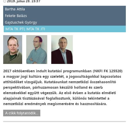
2019. július 28. 15:37
Bartha Attila
Fekete Balázs
Gajduschek György
MTA TK PTI, MTA TK JTI
2017 októberében indult kutatási programunkban (NKFI FK 125520)
a magyar jogi kultúra egy szeletét, a jogosultságokkal kapcsolatos
attitűdöket vizsgáljuk. Kutatásunkat nemzetközi összehasonlító
perspektívában, párhuzamosan készülő holland és szerb
elemzésekkel együtt végezzük. Az első évben a kutatás elméleti
alapjainak tisztázásával foglalkoztunk, különös tekintettel a
nemzetközi eredmények megismerésére és hasznosítására.
A cikk folytatódik...