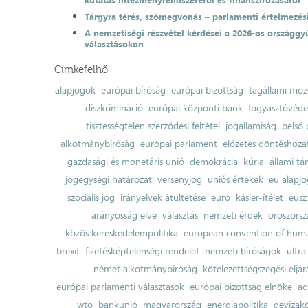
kutatás intézményrendszeréről és finanszírozásáról
Tárgyra térés, szómegvonás – parlamenti értelmezés
A nemzetiségi részvétel kérdései a 2026-os országgyű
választásokon
Címkefelhő
alapjogok
európai bíróság
európai bizottság
tagállami moz
diszkrimináció
európai központi bank
fogyasztóvéd
tisztességtelen szerződési feltétel
jogállamiság
belső 
alkotmánybíróság
európai parlament
előzetes döntéshozata
gazdasági és monetáris unió
demokrácia
kúria
állami t
jogegységi határozat
versenyjog
uniós értékek
eu alapjo
szociális jog
irányelvek átültetése
euró
kásler-ítélet
eusz
arányosság elve
választás
nemzeti érdek
oroszorsz
közös kereskedelempolitika
european convention of huma
brexit
fizetésképtelenségi rendelet
nemzeti bíróságok
ultra
német alkotmánybíróság
kötelezettségszegési eljár
európai parlamenti választások
európai bizottság elnöke
ad
wto
bankunió
magyarország
energiapolitika
devizak