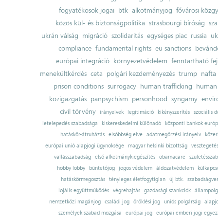
fogyatékosok jogai
btk
alkotmányjog
fővárosi közgy
közös kül- és biztonságpolitika
strasbourgi bíróság
sza
ukrán válság
migráció
szolidaritás
egységes piac
russia
uk
compliance
fundamental rights
eu sanctions
bevándo
európai integráció
környezetvédelem
fenntartható fe
menekültkérdés
ceta
polgári kezdeményezés
trump
nafta
prison conditions
surrogacy
human trafficking
human 
közigazgatás
panpsychism
personhood
syngamy
envi
civil törvény
irányelvek
legitimáció
kikényszerítés
szociális d
letelepedés szabadsága
kiskereskedelmi különadó
központi bankok európ
hatáskör-átruházás
elsőbbség elve
adatmegőrzési irányelv
közer
európai unió alapjogi ügynoksége
magyar helsinki bizottság
vesztegeté
vallásszabadság
első alkotmánykiegészítés
obamacare
születésszab
hobby lobby
büntetőjog
jogos védelem
áldozatvédelem
külkapcs
hatáskörmegosztás
tényleges életfogytiglan
új btk.
szabadságves
lojális együttműködés
végrehajtás
gazdasági szankciók
állampolg
nemzetközi magánjog
családi jog
öröklési jog
uniós polgárság
alapj
személyek szabad mozgása
európai jog
európai emberi jogi egye