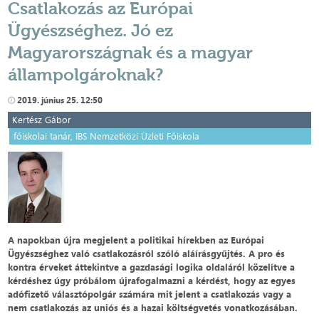
Csatlakozás az Európai
Ügyészséghez. Jó ez
Magyarországnak és a magyar
állampolgároknak?
2019. június 25. 12:50
Kertész Gábor
főiskolai tanár, IBS Nemzetközi Üzleti Főiskola
A napokban újra megjelent a politikai hírekben az Európai
Ügyészséghez való csatlakozásról szóló aláírásgyűjtés. A pro és
kontra érveket áttekintve a gazdasági logika oldaláról közelítve a
kérdéshez úgy próbálom újrafogalmazni a kérdést, hogy az egyes
adófizető választópolgár számára mit jelent a csatlakozás vagy a
nem csatlakozás az uniós és a hazai költségvetés vonatkozásában.