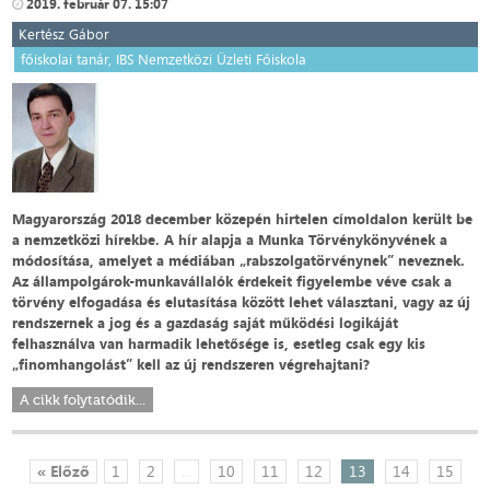
2019. február 07. 15:07
Kertész Gábor
főiskolai tanár, IBS Nemzetközi Üzleti Főiskola
Magyarország 2018 december közepén hirtelen címoldalon került be
a nemzetközi hírekbe. A hír alapja a Munka Törvénykönyvének a
módosítása, amelyet a médiában „rabszolgatörvénynek” neveznek.
Az állampolgárok-munkavállalók érdekeit figyelembe véve csak a
törvény elfogadása és elutasítása között lehet választani, vagy az új
rendszernek a jog és a gazdaság saját működési logikáját
felhasználva van harmadik lehetősége is, esetleg csak egy kis
„finomhangolást” kell az új rendszeren végrehajtani?
A cikk folytatódik...
« Előző
1
2
...
10
11
12
13
14
15