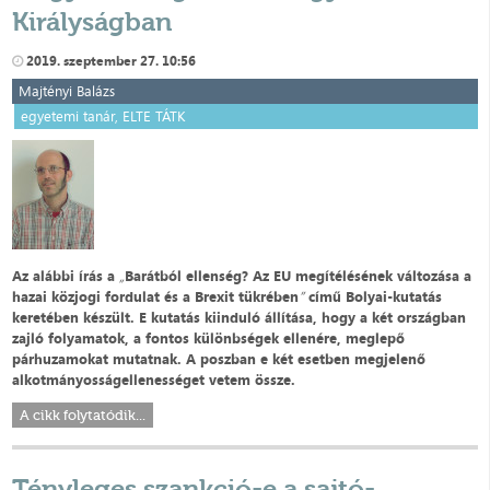
Királyságban
2019. szeptember 27. 10:56
Majtényi Balázs
egyetemi tanár, ELTE TÁTK
Az alábbi írás a
„
Barátból ellenség? Az EU megítélésének változása a
hazai közjogi fordulat és a Brexit tükrében
”
című Bolyai-kutatás
keretében készült. E kutatás kiinduló állítása, hogy a két országban
zajló folyamatok, a fontos különbségek ellenére, meglepő
párhuzamokat mutatnak. A poszban e két esetben megjelenő
alkotmányosságellenességet vetem össze.
A cikk folytatódik...
Tényleges szankció-e a sajtó-