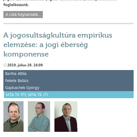
foglalkozunk.
A cikk folytatódik...
A jogosultságkultúra empirikus
elemzése: a jogi éberség
komponense
2019. július 28. 16:09
Bartha Attila
Fekete Balázs
Gajduschek György
MTA TK PTI, MTA TK JTI