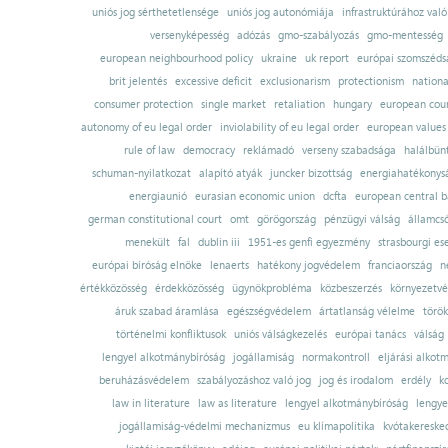
uniós jog sérthetetlensége
uniós jog autonómiája
infrastruktúrához val
versenyképesség
adózás
gmo-szabályozás
gmo-mentesség
european neighbourhood policy
ukraine
uk report
európai szomszédsá
brit jelentés
excessive deficit
exclusionarism
protectionism
nationa
consumer protection
single market
retaliation
hungary
european court
autonomy of eu legal order
inviolability of eu legal order
european values
rule of law
democracy
reklámadó
verseny szabadsága
halálbün
schuman-nyilatkozat
alapító atyák
juncker bizottság
energiahatékonysá
energiaunió
eurasian economic union
dcfta
european central 
german constitutional court
omt
görögország
pénzügyi válság
államcs
menekült
fal
dublin iii
1951-es genfi egyezmény
strasbourgi es
európai bíróság elnöke
lenaerts
hatékony jogvédelem
franciaország
n
értékközösség
érdekközösség
ügynökprobléma
közbeszerzés
környezetvé
áruk szabad áramlása
egészségvédelem
ártatlanság vélelme
török
történelmi konfliktusok
uniós válságkezelés
európai tanács
válság
lengyel alkotmánybíróság
jogállamiság
normakontroll
eljárási alkot
beruházásvédelem
szabályozáshoz való jog
jog és irodalom
erdély
k
law in literature
law as literature
lengyel alkotmánybíróság
lengye
jogállamiság-védelmi mechanizmus
eu klímapolitika
kvótakereske