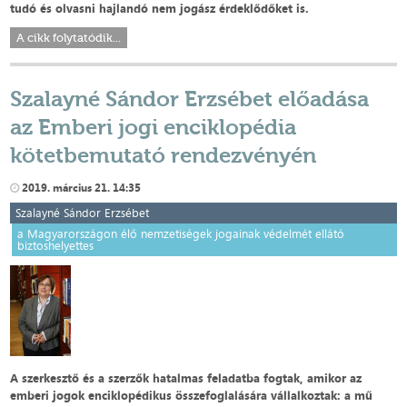
tudó és olvasni hajlandó nem jogász érdeklődőket is.
A cikk folytatódik...
Szalayné Sándor Erzsébet előadása
az Emberi jogi enciklopédia
kötetbemutató rendezvényén
2019. március 21. 14:35
Szalayné Sándor Erzsébet
a Magyarországon élő nemzetiségek jogainak védelmét ellátó
biztoshelyettes
A szerkesztő és a szerzők hatalmas feladatba fogtak, amikor az
emberi jogok enciklopédikus összefoglalására vállalkoztak: a mű