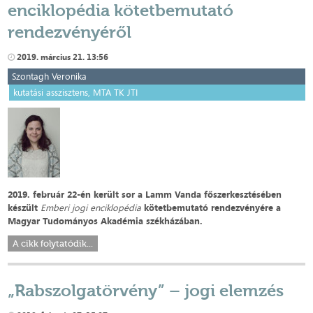
enciklopédia kötetbemutató
rendezvényéről
2019. március 21. 13:56
Szontagh Veronika
kutatási asszisztens, MTA TK JTI
2019. február 22-én került sor a Lamm Vanda főszerkesztésében
készült
Emberi jogi enciklopédia
kötetbemutató rendezvényére a
Magyar Tudományos Akadémia székházában.
A cikk folytatódik...
„Rabszolgatörvény” – jogi elemzés