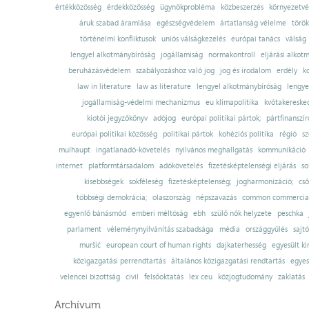
értékközösség
érdekközösség
ügynökprobléma
közbeszerzés
környezetvé
áruk szabad áramlása
egészségvédelem
ártatlanság vélelme
török
történelmi konfliktusok
uniós válságkezelés
európai tanács
válság
lengyel alkotmánybíróság
jogállamiság
normakontroll
eljárási alkot
beruházásvédelem
szabályozáshoz való jog
jog és irodalom
erdély
k
law in literature
law as literature
lengyel alkotmánybíróság
lengye
jogállamiság-védelmi mechanizmus
eu klímapolitika
kvótakereske
kiotói jegyzőkönyv
adójog
európai politikai pártok;
pártfinanszír
európai politikai közösség
politikai pártok
kohéziós politika
régió
sz
mulhaupt
ingatlanadó-követelés
nyilvános meghallgatás
kommunikáció
internet
platformtársadalom
adókövetelés
fizetésképtelenségi eljárás
so
kisebbségek
sokféleség
fizetésképtelenség;
jogharmonizáció;
cső
többségi demokrácia;
olaszország
népszavazás
common commercial
egyenlő bánásmód
emberi méltóság
ebh
szülő nők helyzete
peschka
parlament
véleménynyilvánítás szabadsága
média
országgyűlés
sajt
muršić
european court of human rights
dajkaterhesség
egyesült ki
közigazgatási perrendtartás
általános közigazgatási rendtartás
egyes
velencei bizottság
civil
felsőoktatás
lex ceu
közjogtudomány
zaklatás
Archívum