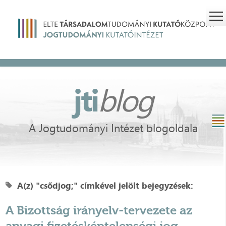
jti
blog
A Jogtudományi Intézet blogoldala
A(z) "csődjog;" címkével jelölt bejegyzések:
A Bizottság irányelv-tervezete az
anyagi fizetésképtelenségi jog