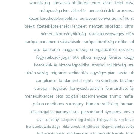
szociális jog
irányelvek átültetése
euró
kásler-ítélet
eusz
arányosság elve
választás
nemzeti érdek
oroszorsz
közös kereskedelempolitika
european convention of huma
brexit
fizetésképtelenségi rendelet
nemzeti bíróságok
ultra
német alkotmánybíróság
kötelezettségszegési eljár
európai parlamenti választások
európai bizottság elnöke
ad
wto
bankunió
magyarország
energiapolitika
devizak
fogyatékosok jogai
btk
alkotmányjog
fővárosi közgy
közös kül- és biztonságpolitika
strasbourgi bíróság
sza
ukrán válság
migráció
szolidaritás
egységes piac
russia
uk
compliance
fundamental rights
eu sanctions
bevándo
európai integráció
környezetvédelem
fenntartható fe
menekültkérdés
ceta
polgári kezdeményezés
trump
nafta
prison conditions
surrogacy
human trafficking
human 
közigazgatás
panpsychism
personhood
syngamy
envi
civil törvény
irányelvek
legitimáció
kikényszerítés
szociális d
letelepedés szabadsága
kiskereskedelmi különadó
központi bankok európ
hatáskör-átruházás
elsőbbség elve
adatmegőrzési irányelv
közer