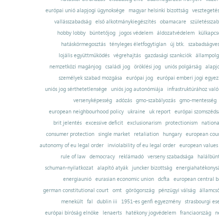
európai unió alapjogi ügynoksége
magyar helsinki bizottság
vesztegeté
vallásszabadság
első alkotmánykiegészítés
obamacare
születésszab
hobby lobby
büntetőjog
jogos védelem
áldozatvédelem
külkapcs
hatáskörmegosztás
tényleges életfogytiglan
új btk.
szabadságves
lojális együttműködés
végrehajtás
gazdasági szankciók
állampolg
nemzetközi magánjog
családi jog
öröklési jog
uniós polgárság
alapj
személyek szabad mozgása
európai jog
európai emberi jogi egye
uniós jog sérthetetlensége
uniós jog autonómiája
infrastruktúrához val
versenyképesség
adózás
gmo-szabályozás
gmo-mentesség
european neighbourhood policy
ukraine
uk report
európai szomszédsá
brit jelentés
excessive deficit
exclusionarism
protectionism
nationa
consumer protection
single market
retaliation
hungary
european court
autonomy of eu legal order
inviolability of eu legal order
european values
rule of law
democracy
reklámadó
verseny szabadsága
halálbün
schuman-nyilatkozat
alapító atyák
juncker bizottság
energiahatékonysá
energiaunió
eurasian economic union
dcfta
european central 
german constitutional court
omt
görögország
pénzügyi válság
államcs
menekült
fal
dublin iii
1951-es genfi egyezmény
strasbourgi es
európai bíróság elnöke
lenaerts
hatékony jogvédelem
franciaország
n