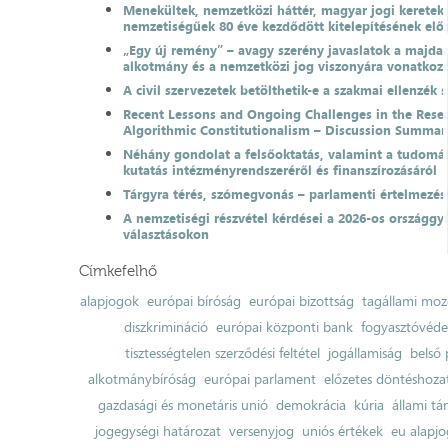
Menekültek, nemzetközi háttér, magyar jogi keretek
nemzetiségűek 80 éve kezdődött kitelepítésének el
„Egy új remény” – avagy szerény javaslatok a majda
alkotmány és a nemzetközi jog viszonyára vonatkoz
A civil szervezetek betölthetik-e a szakmai ellenzék 
Recent Lessons and Ongoing Challenges in the Resea
Algorithmic Constitutionalism – Discussion Summar
Néhány gondolat a felsőoktatás, valamint a tudomá
kutatás intézményrendszeréről és finanszírozásáról
Tárgyra térés, szómegvonás – parlamenti értelmezés
A nemzetiségi részvétel kérdései a 2026-os országgyű
választásokon
Címkefelhő
alapjogok
európai bíróság
európai bizottság
tagállami moz
diszkrimináció
európai központi bank
fogyasztóvéd
tisztességtelen szerződési feltétel
jogállamiság
belső 
alkotmánybíróság
európai parlament
előzetes döntéshozata
gazdasági és monetáris unió
demokrácia
kúria
állami t
jogegységi határozat
versenyjog
uniós értékek
eu alapjo