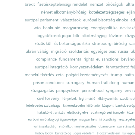
brexit
fizetésképtelenségi rendelet
nemzeti bíróságok
ultra
német alkotmánybíróság
kötelezettségszegési eljár
európai parlamenti választások
európai bizottság elnöke
ad
wto
bankunió
magyarország
energiapolitika
devizak
fogyatékosok jogai
btk
alkotmányjog
fővárosi közgy
közös kül- és biztonságpolitika
strasbourgi bíróság
sza
ukrán válság
migráció
szolidaritás
egységes piac
russia
uk
compliance
fundamental rights
eu sanctions
bevándo
európai integráció
környezetvédelem
fenntartható fe
menekültkérdés
ceta
polgári kezdeményezés
trump
nafta
prison conditions
surrogacy
human trafficking
human 
közigazgatás
panpsychism
personhood
syngamy
envi
civil törvény
irányelvek
legitimáció
kikényszerítés
szociális d
letelepedés szabadsága
kiskereskedelmi különadó
központi bankok európ
hatáskör-átruházás
elsőbbség elve
adatmegőrzési irányelv
közer
európai unió alapjogi ügynoksége
magyar helsinki bizottság
vesztegeté
vallásszabadság
első alkotmánykiegészítés
obamacare
születésszab
hobby lobby
büntetőjog
jogos védelem
áldozatvédelem
külkapcs