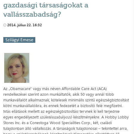
gazdasági társaságokat a
vallásszabadság?
2014. július 22. 16:32
Az „Obamacare" vagy más néven Affordable Care Act (ACA)
rendelkezései szerint azon munkáltatók, akik 50 vagy annál több
munkavállalót alkalmaznak, kötelesek minimális szintű egészségbiztosítást
kötni munkavállalóikra, és ennek fedezetét a biztosító felé megfizetni.
Más ellátások mellett az egészségbiztosítási tervnek ki kell terjednie
egyes engedélyezett
születésszabályozó
készítményekre. A Hobby Lobby
Stores Inc. és a Conestoga Wood Specialities Corp., két, családi
tulajdonban álló vállalkozás. A társaságok tulajdonosai – tekintettel arra,
hogy a születésszabályozó készítmények támogatása ellentétben áll