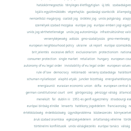
hatáskörmegosztás
tényleges életfogytiglan
új btk.
szabadságves
lojális együttműködés
végrehajtás
gazdasági szankciók
állampolg
nemzetközi magánjog
családi jog
öröklési jog
uniós polgárság
alapj
személyek szabad mozgása
európai jog
európai emberi jogi egye
uniós jog sérthetetlensége
uniós jog autonómiája
infrastruktúrához val
versenyképesség
adózás
gmo-szabályozás
gmo-mentesség
european neighbourhood policy
ukraine
uk report
európai szomszédsá
brit jelentés
excessive deficit
exclusionarism
protectionism
nationa
consumer protection
single market
retaliation
hungary
european court
autonomy of eu legal order
inviolability of eu legal order
european values
rule of law
democracy
reklámadó
verseny szabadsága
halálbün
schuman-nyilatkozat
alapító atyák
juncker bizottság
energiahatékonysá
energiaunió
eurasian economic union
dcfta
european central 
german constitutional court
omt
görögország
pénzügyi válság
államcs
menekült
fal
dublin iii
1951-es genfi egyezmény
strasbourgi es
európai bíróság elnöke
lenaerts
hatékony jogvédelem
franciaország
n
értékközösség
érdekközösség
ügynökprobléma
közbeszerzés
környezetvé
áruk szabad áramlása
egészségvédelem
ártatlanság vélelme
török
történelmi konfliktusok
uniós válságkezelés
európai tanács
válság