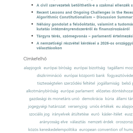
A civil szervezetek betölthetik-e a szakmai ellenzék 
Recent Lessons and Ongoing Challenges in the Resea
Algorithmic Constitutionalism – Discussion Summar
Néhány gondolat a felsőoktatás, valamint a tudomá
kutatás intézményrendszeréről és finanszírozásáról
Tárgyra térés, szómegvonás – parlamenti értelmezés
A nemzetiségi részvétel kérdései a 2026-os országgyű
választásokon
Címkefelhő
alapjogok
európai bíróság
európai bizottság
tagállami moz
diszkrimináció
európai központi bank
fogyasztóvéd
tisztességtelen szerződési feltétel
jogállamiság
belső 
alkotmánybíróság
európai parlament
előzetes döntéshozata
gazdasági és monetáris unió
demokrácia
kúria
állami t
jogegységi határozat
versenyjog
uniós értékek
eu alapjo
szociális jog
irányelvek átültetése
euró
kásler-ítélet
eusz
arányosság elve
választás
nemzeti érdek
oroszorsz
közös kereskedelempolitika
european convention of huma