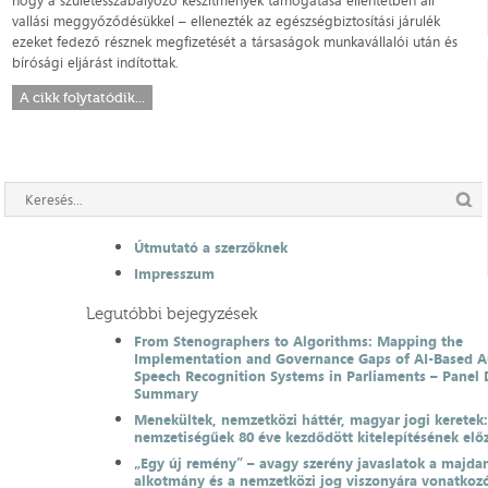
vallási meggyőződésükkel – ellenezték az egészségbiztosítási járulék
ezeket fedező résznek megfizetését a társaságok munkavállalói után és
bírósági eljárást indítottak.
A cikk folytatódik...
Útmutató a szerzőknek
Impresszum
Legutóbbi bejegyzések
From Stenographers to Algorithms: Mapping the
Implementation and Governance Gaps of AI-Based 
Speech Recognition Systems in Parliaments – Panel 
Summary
Menekültek, nemzetközi háttér, magyar jogi keretek
nemzetiségűek 80 éve kezdődött kitelepítésének el
„Egy új remény” – avagy szerény javaslatok a majda
alkotmány és a nemzetközi jog viszonyára vonatkoz