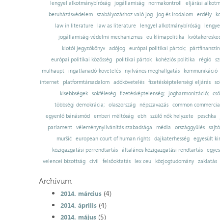
lengyel alkotmánybíróság
jogállamiság
normakontroll
eljárási alkot
beruházásvédelem
szabályozáshoz való jog
jog és irodalom
erdély
k
law in literature
law as literature
lengyel alkotmánybíróság
lengye
jogállamiság-védelmi mechanizmus
eu klímapolitika
kvótakereske
kiotói jegyzőkönyv
adójog
európai politikai pártok;
pártfinanszír
európai politikai közösség
politikai pártok
kohéziós politika
régió
sz
mulhaupt
ingatlanadó-követelés
nyilvános meghallgatás
kommunikáció
internet
platformtársadalom
adókövetelés
fizetésképtelenségi eljárás
so
kisebbségek
sokféleség
fizetésképtelenség;
jogharmonizáció;
cső
többségi demokrácia;
olaszország
népszavazás
common commercial
egyenlő bánásmód
emberi méltóság
ebh
szülő nők helyzete
peschka
parlament
véleménynyilvánítás szabadsága
média
országgyűlés
sajt
muršić
european court of human rights
dajkaterhesség
egyesült ki
közigazgatási perrendtartás
általános közigazgatási rendtartás
egyes
velencei bizottság
civil
felsőoktatás
lex ceu
közjogtudomány
zaklatás
Archívum
(4)
2014. március
(4)
2014. április
(5)
2014. május