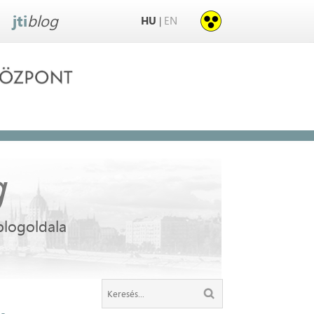
jti
blog
HU
EN
|
g
blogoldala