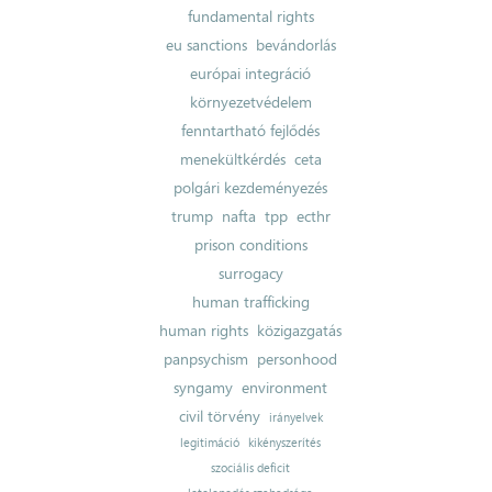
fundamental rights
eu sanctions
bevándorlás
európai integráció
környezetvédelem
fenntartható fejlődés
menekültkérdés
ceta
polgári kezdeményezés
trump
nafta
tpp
ecthr
prison conditions
surrogacy
human trafficking
human rights
közigazgatás
panpsychism
personhood
syngamy
environment
civil törvény
irányelvek
legitimáció
kikényszerítés
szociális deficit