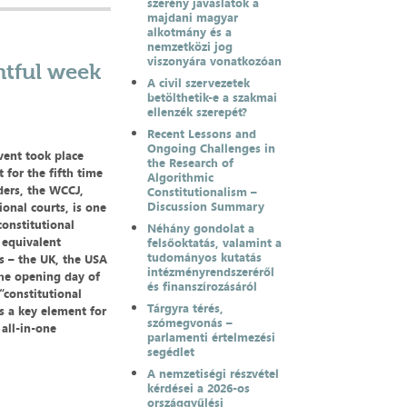
szerény javaslatok a
majdani magyar
alkotmány és a
a
nemzetközi jog
viszonyára vonatkozóan
ntful week
A civil szervezetek
betölthetik-e a szakmai
ellenzék szerepét?
Recent Lessons and
Ongoing Challenges in
vent took place
the Research of
 for the fifth time
Algorithmic
ders, the WCCJ,
Constitutionalism –
Discussion Summary
onal courts, is one
constitutional
Néhány gondolat a
 equivalent
felsőoktatás, valamint a
tudományos kutatás
ns – the UK, the USA
intézményrendszeréről
the opening day of
és finanszírozásáról
“constitutional
Tárgyra térés,
s a key element for
szómegvonás –
 all-in-one
parlamenti értelmezési
segédlet
A nemzetiségi részvétel
kérdései a 2026-os
országgyűlési