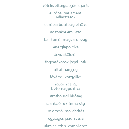
kötelezettségszegési eljárás
európai parlamenti
választások
európai bizottság elnöke
adatvédelem
wto
bankunió
magyarország
energiapolitika
devizakölcsön
fogyatékosok jogai
btk
alkotmányjog
fővárosi közgyűlés
közös kül- és
biztonságpolitika
strasbourgi bíróság
szankció
ukrán válság
migráció
szolidaritás
egységes piac
russia
ukraine crisis
compliance