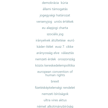
demokrácia
kúria
állami támogatás
jogegységi határozat
versenyjog
uniós értékek
eu alapjogi charta
szociális jog
irányelvek átültetése
euró
kásler-ítélet
eusz 7. cikke
arányosság elve
választás
nemzeti érdek
oroszország
közös kereskedelempolitika
european convention of
human rights
brexit
fizetésképtelenségi rendelet
nemzeti bíróságok
ultra vires aktus
német alkotmánybíróság