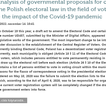
nalysis of governmental proposals for 
he Polish electoral law in the field of vo
 the impact of the Covid-19 pandemic
2022. november 14. 10:41
 October 19 this year, a draft act to amend the Electoral Code and certai
e number UD457, submitted by the Minister of Digital Affairs, appeared i
gislative works of the government. The most important change to be int
der discussion is the establishment of the Central Register of Voters. On
rrently binding Electoral Code, Poland has a decentralized voter registra
rrently, each municipality is obliged (Article 18 § 11 of the Electoral Cod
 voters, which includes persons entitled to vote permanently residing in
 draw up the electoral roll before each election (Article 26 § 10 of the El
ntains a list of persons entitled to vote in voting circuit within the muni
asons for the fiasco of correspondence voting in the presidential electio
dered on May 10, 2020 was the failure to submit the election lists to the 
ich, according to the Act of April 6, 2020, was to be responsible for org
e current voter registration system will be completely changed if the dr
e government enters into force.
 cikk folytatódik...