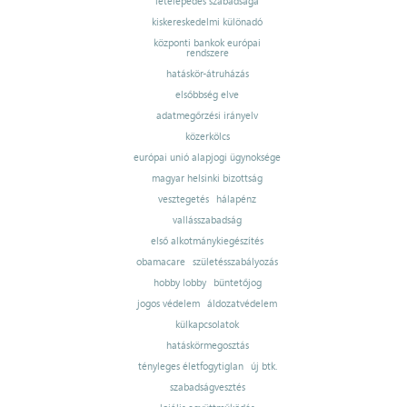
letelepedés szabadsága
kiskereskedelmi különadó
központi bankok európai
rendszere
hatáskör-átruházás
elsőbbség elve
adatmegőrzési irányelv
közerkölcs
európai unió alapjogi ügynoksége
magyar helsinki bizottság
vesztegetés
hálapénz
vallásszabadság
első alkotmánykiegészítés
obamacare
születésszabályozás
hobby lobby
büntetőjog
jogos védelem
áldozatvédelem
külkapcsolatok
hatáskörmegosztás
tényleges életfogytiglan
új btk.
szabadságvesztés