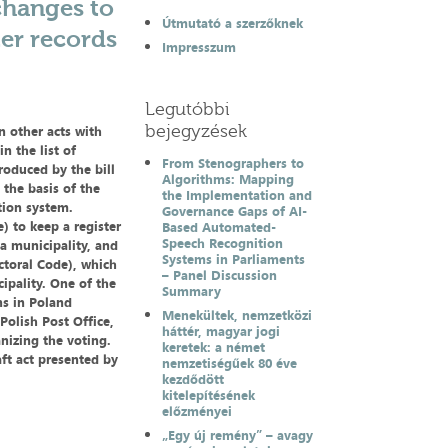
changes to
Útmutató a szerzőknek
ter records
Impresszum
Legutóbbi
bejegyzések
n other acts with
n the list of
From Stenographers to
roduced by the bill
Algorithms: Mapping
 the basis of the
the Implementation and
tion system.
Governance Gaps of AI-
e) to keep a register
Based Automated-
Speech Recognition
 a municipality, and
Systems in Parliaments
ectoral Code), which
– Panel Discussion
cipality. One of the
Summary
ns in Poland
Menekültek, nemzetközi
Polish Post Office,
háttér, magyar jogi
anizing the voting.
keretek: a német
aft act presented by
nemzetiségűek 80 éve
kezdődött
kitelepítésének
előzményei
„Egy új remény” – avagy