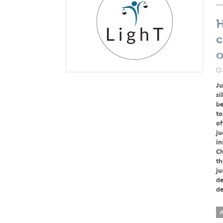
H
c
o
Ju
si
be
to
of
ju
in
Ch
th
ju
de
de
A