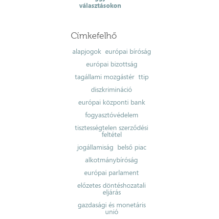
választásokon
Címkefelhő
alapjogok
európai bíróság
európai bizottság
tagállami mozgástér
ttip
diszkrimináció
európai központi bank
fogyasztóvédelem
tisztességtelen szerződési
feltétel
jogállamiság
belső piac
alkotmánybíróság
európai parlament
előzetes döntéshozatali
eljárás
gazdasági és monetáris
unió