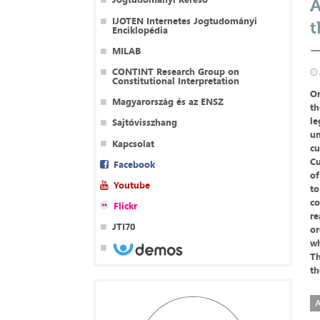
A
IJOTEN Internetes Jogtudományi
t
Enciklopédia
–
MILAB
CONTINT Research Group on
Constitutional Interpretation
On
Magyarország és az ENSZ
th
le
Sajtóvisszhang
un
Kapcsolat
cu
Cu
Facebook
of
Youtube
to
co
Flickr
re
JTI70
or
wh
Th
th
A