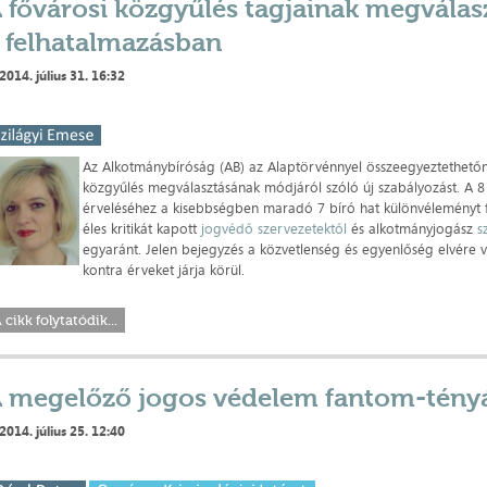
 fővárosi közgyűlés tagjainak megválas
 felhatalmazásban
2014. július 31. 16:32
Az Alkotmánybíróság (AB) az Alaptörvénnyel összeegyeztethetőne
közgyűlés megválasztásának módjáról szóló új szabályozást. A 8
érveléséhez a kisebbségben maradó 7 bíró hat különvéleményt f
éles kritikát kapott
jogvédő szervezetektől
és alkotmányjogász
s
egyaránt. Jelen bejegyzés a közvetlenség és egyenlőség elvére 
kontra érveket járja körül.
 cikk folytatódik...
 megelőző jogos védelem fantom-tényá
2014. július 25. 12:40