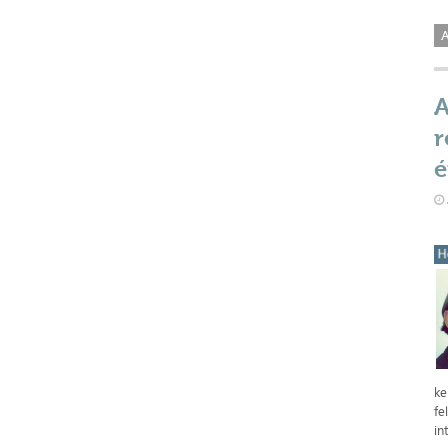
A
A
r
é
ke
fe
in