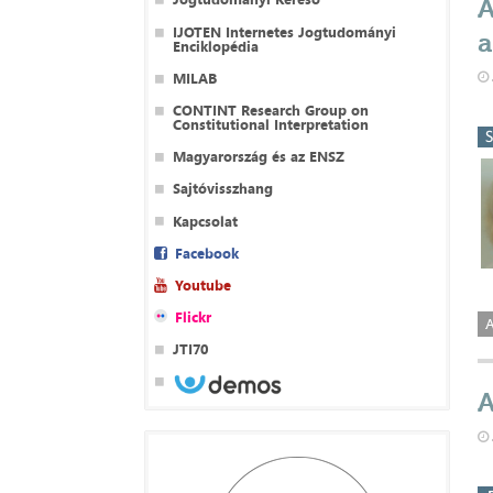
A
IJOTEN Internetes Jogtudományi
a
Enciklopédia
MILAB
CONTINT Research Group on
Constitutional Interpretation
Magyarország és az ENSZ
Sajtóvisszhang
Kapcsolat
Facebook
Youtube
Flickr
A
JTI70
A