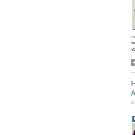
kö
ho
íg
A
H
A