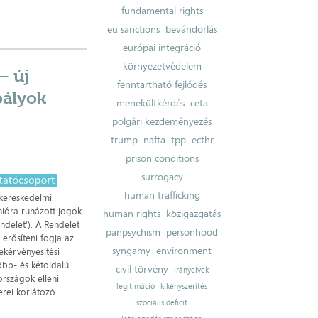
fundamental rights
eu sanctions
bevándorlás
európai integráció
környezetvédelem
– új
fenntartható fejlődés
bályok
menekültkérdés
ceta
polgári kezdeményezés
trump
nafta
tpp
ecthr
prison conditions
surrogacy
human trafficking
kereskedelmi
nióra ruházott jogok
human rights
közigazgatás
ndelet’). A Rendelet
panpsychism
personhood
 erősíteni fogja az
syngamy
environment
kérvényesítési
öbb- és kétoldalú
civil törvény
irányelvek
rszágok elleni
legitimáció
kikényszerítés
erei korlátozó
szociális deficit