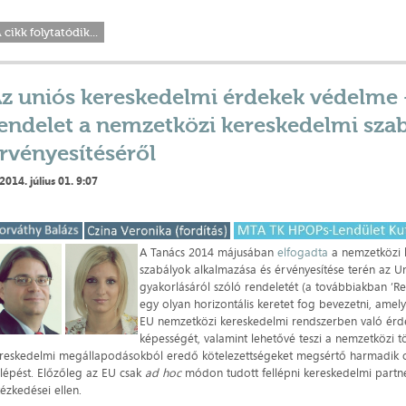
 cikk folytatódik...
z uniós kereskedelmi érdekek védelme 
endelet a nemzetközi kereskedelmi sza
rvényesítéséről
2014. július 01. 9:07
A Tanács 2014 májusában
elfogadta
a nemzetközi 
szabályok alkalmazása és érvényesítése terén az U
gyakorlásáról szóló rendeletét (a továbbiakban ’Re
egy olyan horizontális keretet fog bevezetni, amely
EU nemzetközi kereskedelmi rendszerben való érde
képességét, valamint lehetővé teszi a nemzetközi t
reskedelmi megállapodásokból eredő kötelezettségeket megsértő harmadik o
llépést. Előzőleg az EU csak
ad hoc
módon tudott fellépni kereskedelmi partn
tézkedései ellen.