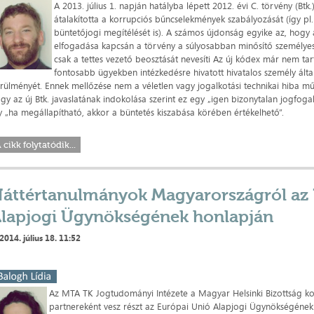
A 2013. július 1. napján hatályba lépett 2012. évi C. törvény (Btk
átalakította a korrupciós bűncselekmények szabályozását (így pl
büntetőjogi megítélését is). A számos újdonság egyike az, hogy a
elfogadása kapcsán a törvény a súlyosabban minősítő személye
csak a tettes vezető beosztását nevesíti Az új kódex már nem ta
fontosabb ügyekben intézkedésre hivatott hivatalos személy által
rülményét. Ennek mellőzése nem a véletlen vagy jogalkotási technikai hiba mű
gy az új Btk. javaslatának indokolása szerint ez egy „igen bizonytalan jogfoga
y „ha megállapítható, akkor a büntetés kiszabása körében értékelhető”.
 cikk folytatódik...
áttértanulmányok Magyarországról az
lapjogi Ügynökségének honlapján
2014. július 18. 11:52
Az MTA TK Jogtudományi Intézete a Magyar Helsinki Bizottság k
partnereként vesz részt az Európai Unió Alapjogi Ügynökségének