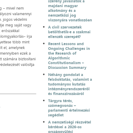
szerény javaslatok a
majdani magyar
ig – mivel nem
alkotmány és a
ályozni valamennyi
nemzetközi jog
n. jogos védelmi
viszonyára vonatkozóan
dje meg saját vagy
A civil szervezetek
z erőszakkal
betölthetik-e a szakmai
alomgyakorlás– írja
ellenzék szerepét?
lyettese több mint
Recent Lessons and
t el, amelynek
Ongoing Challenges in
Amennyiben ezek a
the Research of
Algorithmic
t számára biztosítani
Constitutionalism –
édekezését valósítja
Discussion Summary
Néhány gondolat a
felsőoktatás, valamint a
tudományos kutatás
intézményrendszeréről
és finanszírozásáról
Tárgyra térés,
i
szómegvonás –
parlamenti értelmezési
segédlet
A nemzetiségi részvétel
kérdései a 2026-os
országgyűlési