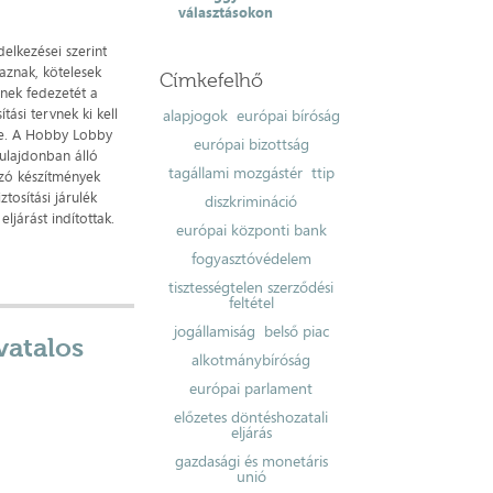
választásokon
lkezései szerint
aznak, kötelesek
Címkefelhő
nnek fedezetét a
tási tervnek ki kell
alapjogok
európai bíróság
e. A Hobby Lobby
európai bizottság
tulajdonban álló
tagállami mozgástér
ttip
yozó készítmények
tosítási járulék
diszkrimináció
ljárást indítottak.
európai központi bank
fogyasztóvédelem
tisztességtelen szerződési
feltétel
jogállamiság
belső piac
vatalos
alkotmánybíróság
európai parlament
előzetes döntéshozatali
eljárás
gazdasági és monetáris
unió