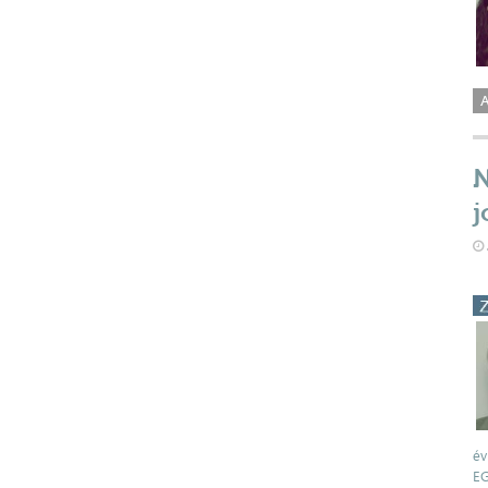
A
N
j
év
EG