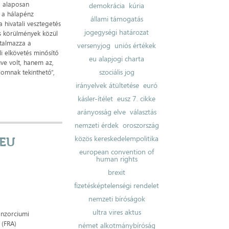
.) alaposan
demokrácia
kúria
. a hálapénz
állami támogatás
 hivatali vesztegetés
jogegységi határozat
s körülmények közül
rtalmazza a
versenyjog
uniós értékek
i elkövetés minősítő
eu alapjogi charta
ve volt, hanem az,
szociális jog
lomnak tekinthető”,
irányelvek átültetése
euró
kásler-ítélet
eusz 7. cikke
arányosság elve
választás
nemzeti érdek
oroszország
közös kereskedelempolitika
 EU
european convention of
human rights
brexit
fizetésképtelenségi rendelet
nemzeti bíróságok
ultra vires aktus
onzorciumi
 (FRA)
német alkotmánybíróság