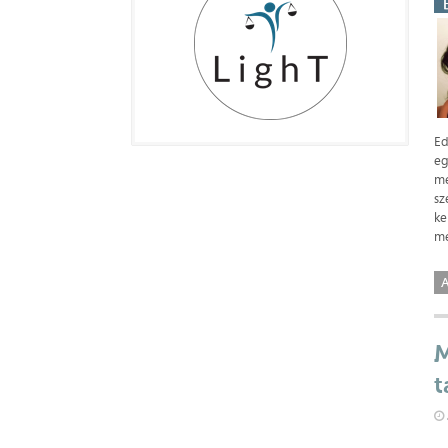
Ed
eg
me
sz
ke
me
A
M
t