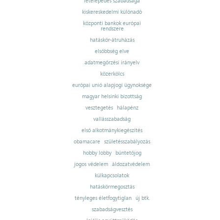
letelepedés szabadsága
kiskereskedelmi különadó
központi bankok európai
rendszere
hatáskör-átruházás
elsőbbség elve
adatmegőrzési irányelv
közerkölcs
európai unió alapjogi ügynoksége
magyar helsinki bizottság
vesztegetés
hálapénz
vallásszabadság
első alkotmánykiegészítés
obamacare
születésszabályozás
hobby lobby
büntetőjog
jogos védelem
áldozatvédelem
külkapcsolatok
hatáskörmegosztás
tényleges életfogytiglan
új btk.
szabadságvesztés