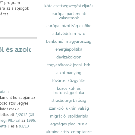
NET program
kötelezettségszegési eljárás
ára az alapjogok
európai parlamenti
áltat.
választások
európai bizottság elnöke
adatvédelem
wto
bankunió
magyarország
l és azok
energiapolitika
devizakölcsön
fogyatékosok jogai
btk
alkotmányjog
fővárosi közgyűlés
közös kül- és
zata
a
biztonságpolitika
rlament honlapján az
strasbourgi bíróság
apcsolatos „egyes
szankció
ukrán válság
latot csak a
letkezett
2/2012 (XII.
migráció
szolidaritás
régi Ptk.-val
az
1996.
egységes piac
russia
ettel
], és a
93/13
ukraine crisis
compliance