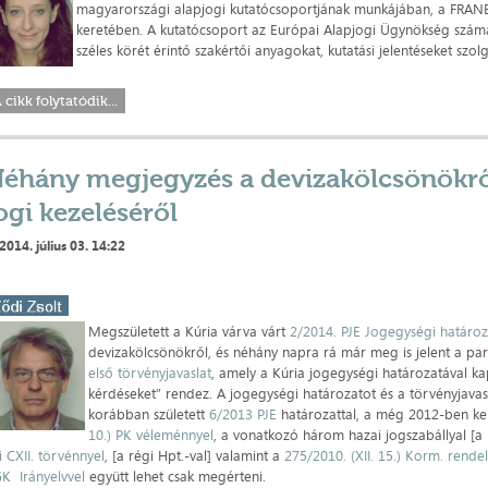
magyarországi alapjogi kutatócsoportjának munkájában, a FRA
keretében. A kutatócsoport az Európai Alapjogi Ügynökség szám
széles körét érintő szakértői anyagokat, kutatási jelentéseket szolg
 cikk folytatódik...
éhány megjegyzés a devizakölcsönökrő
ogi kezeléséről
2014. július 03. 14:22
Megszületett a Kúria várva várt
2/2014. PJE Jogegységi határo
devizakölcsönökről, és néhány napra rá már meg is jelent a pa
első törvényjavaslat
, amely a Kúria jogegységi határozatával k
kérdéseket” rendez. A jogegységi határozatot és a törvényjavas
korábban született
6/2013 PJE
határozattal, a még 2012-ben ke
10.) PK véleménnyel
, a vonatkozó három hazai jogszabállyal [a
i CXII. törvénnyel
, [a régi Hpt.-val] valamint a
275/2010. (XII. 15.) Korm. rendel
K Irányelvvel
együtt lehet csak megérteni.