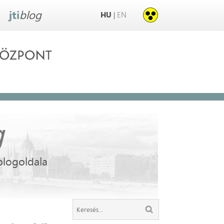
jti
blog
HU
EN
|
g
blogoldala