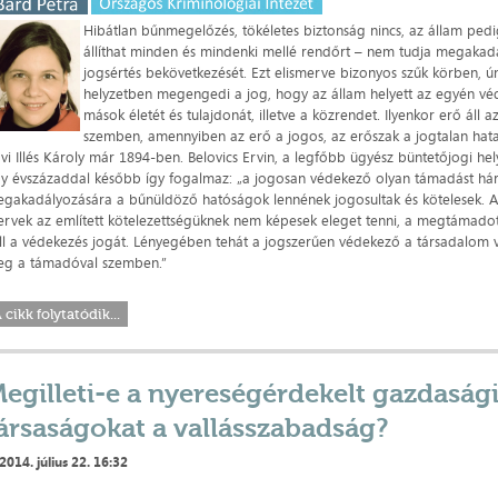
Hibátlan bűnmegelőzés, tökéletes biztonság nincs, az állam ped
állíthat minden és mindenki mellé rendőrt – nem tudja megakad
jogsértés bekövetkezését. Ezt elismerve bizonyos szűk körben, ú
helyzetben megengedi a jog, hogy az állam helyett az egyén vé
mások életét és tulajdonát, illetve a közrendet. Ilyenkor erő áll a
szemben, amennyiben az erő a jogos, az erőszak a jogtalan hat
vi Illés Károly már 1894-ben. Belovics Ervin, a legfőbb ügyész büntetőjogi he
y évszázaddal később így fogalmaz: „a jogosan védekező olyan támadást hárí
gakadályozására a bűnüldöző hatóságok lennének jogosultak és kötelesek. 
ervek az említett kötelezettségüknek nem képesek eleget tenni, a megtámadot
ll a védekezés jogát. Lényegében tehát a jogszerűen védekező a társadalom v
g a támadóval szemben.”
 cikk folytatódik...
egilleti-e a nyereségérdekelt gazdaság
ársaságokat a vallásszabadság?
2014. július 22. 16:32