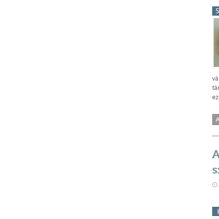
vá
tá
ez
A
A
s