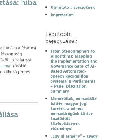
ztása: hiba
Útmutató a szerzőknek
Impresszum
Legutóbbi
bejegyzések
k találta a fővárosi
From Stenographers to
 fős többség
Algorithms: Mapping
űzött, a határozat
the Implementation and
zakmai
köröktől
Governance Gaps of AI-
Based Automated-
vonatkozó pro és
Speech Recognition
Systems in Parliaments
– Panel Discussion
Summary
Menekültek, nemzetközi
háttér, magyar jogi
keretek: a német
llása
nemzetiségűek 80 éve
kezdődött
kitelepítésének
előzményei
„Egy új remény” – avagy