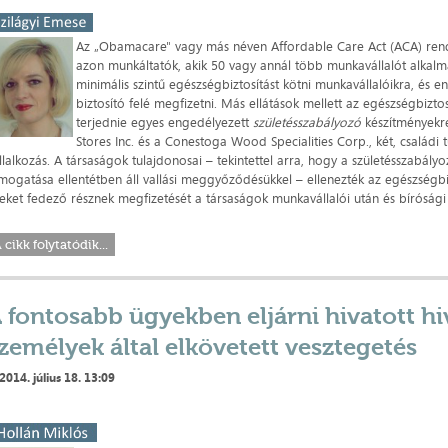
Az „Obamacare" vagy más néven Affordable Care Act (ACA) rende
azon munkáltatók, akik 50 vagy annál több munkavállalót alkalm
minimális szintű egészségbiztosítást kötni munkavállalóikra, és e
biztosító felé megfizetni. Más ellátások mellett az egészségbiztosí
terjednie egyes engedélyezett
születésszabályozó
készítményekr
Stores Inc. és a Conestoga Wood Specialities Corp., két, családi 
llalkozás. A társaságok tulajdonosai – tekintettel arra, hogy a születésszabál
mogatása ellentétben áll vallási meggyőződésükkel – ellenezték az egészségbiz
eket fedező résznek megfizetését a társaságok munkavállalói után és bírósági e
 cikk folytatódik...
 fontosabb ügyekben eljárni hivatott hi
zemélyek által elkövetett vesztegetés
2014. július 18. 13:09