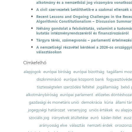
alkotmány és a nemzetközi jog viszonyára vonatkoz
A civil szervezetek betölthetik-e a szakmai ellenzék 
Recent Lessons and Ongoing Challenges in the Resea
Algorithmic Constitutionalism – Discussion Summar
Néhány gondolat a felsőoktatás, valamint a tudomá
kutatás intézményrendszeréről és finanszírozásáról
Tárgyra térés, szómegvonás – parlamenti értelmezés
A nemzetiségi részvétel kérdései a 2026-os országgyű
választásokon
Címkefelhő
alapjogok
európai bíróság
európai bizottság
tagállami moz
diszkrimináció
európai központi bank
fogyasztóvéd
tisztességtelen szerződési feltétel
jogállamiság
belső 
alkotmánybíróság
európai parlament
előzetes döntéshozata
gazdasági és monetáris unió
demokrácia
kúria
állami t
jogegységi határozat
versenyjog
uniós értékek
eu alapjo
szociális jog
irányelvek átültetése
euró
kásler-ítélet
eusz
arányosság elve
választás
nemzeti érdek
oroszorsz