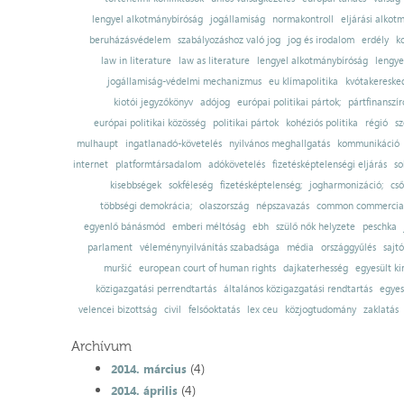
lengyel alkotmánybíróság
jogállamiság
normakontroll
eljárási alkot
beruházásvédelem
szabályozáshoz való jog
jog és irodalom
erdély
k
law in literature
law as literature
lengyel alkotmánybíróság
lengye
jogállamiság-védelmi mechanizmus
eu klímapolitika
kvótakereske
kiotói jegyzőkönyv
adójog
európai politikai pártok;
pártfinanszír
európai politikai közösség
politikai pártok
kohéziós politika
régió
sz
mulhaupt
ingatlanadó-követelés
nyilvános meghallgatás
kommunikáció
internet
platformtársadalom
adókövetelés
fizetésképtelenségi eljárás
so
kisebbségek
sokféleség
fizetésképtelenség;
jogharmonizáció;
cső
többségi demokrácia;
olaszország
népszavazás
common commercial
egyenlő bánásmód
emberi méltóság
ebh
szülő nők helyzete
peschka
parlament
véleménynyilvánítás szabadsága
média
országgyűlés
sajt
muršić
european court of human rights
dajkaterhesség
egyesült ki
közigazgatási perrendtartás
általános közigazgatási rendtartás
egyes
velencei bizottság
civil
felsőoktatás
lex ceu
közjogtudomány
zaklatás
Archívum
(4)
2014. március
(4)
2014. április