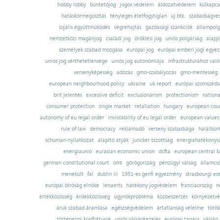
hobby lobby
büntetőjog
jogos védelem
áldozatvédelem
külkapcs
hatáskörmegosztás
tényleges életfogytiglan
új btk.
szabadságves
lojális együttműködés
végrehajtás
gazdasági szankciók
állampolg
nemzetközi magánjog
családi jog
öröklési jog
uniós polgárság
alapj
személyek szabad mozgása
európai jog
európai emberi jogi egye
uniós jog sérthetetlensége
uniós jog autonómiája
infrastruktúrához val
versenyképesség
adózás
gmo-szabályozás
gmo-mentesség
european neighbourhood policy
ukraine
uk report
európai szomszédsá
brit jelentés
excessive deficit
exclusionarism
protectionism
nationa
consumer protection
single market
retaliation
hungary
european court
autonomy of eu legal order
inviolability of eu legal order
european values
rule of law
democracy
reklámadó
verseny szabadsága
halálbün
schuman-nyilatkozat
alapító atyák
juncker bizottság
energiahatékonysá
energiaunió
eurasian economic union
dcfta
european central 
german constitutional court
omt
görögország
pénzügyi válság
államcs
menekült
fal
dublin iii
1951-es genfi egyezmény
strasbourgi es
európai bíróság elnöke
lenaerts
hatékony jogvédelem
franciaország
n
értékközösség
érdekközösség
ügynökprobléma
közbeszerzés
környezetvé
áruk szabad áramlása
egészségvédelem
ártatlanság vélelme
török
történelmi konfliktusok
uniós válságkezelés
európai tanács
válság