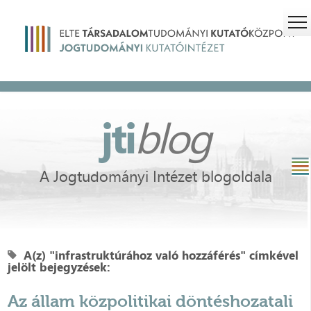
jti
blog
A Jogtudományi Intézet blogoldala
A(z) "infrastruktúrához való hozzáférés" címkével
jelölt bejegyzések:
Az állam közpolitikai döntéshozatali