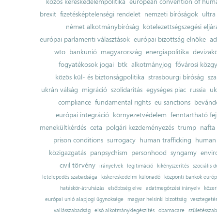
közös kereskedelempolitika
european convention of huma
brexit
fizetésképtelenségi rendelet
nemzeti bíróságok
ultra
német alkotmánybíróság
kötelezettségszegési eljár
európai parlamenti választások
európai bizottság elnöke
ad
wto
bankunió
magyarország
energiapolitika
devizak
fogyatékosok jogai
btk
alkotmányjog
fővárosi közgy
közös kül- és biztonságpolitika
strasbourgi bíróság
sza
ukrán válság
migráció
szolidaritás
egységes piac
russia
uk
compliance
fundamental rights
eu sanctions
bevándo
európai integráció
környezetvédelem
fenntartható fe
menekültkérdés
ceta
polgári kezdeményezés
trump
nafta
prison conditions
surrogacy
human trafficking
human 
közigazgatás
panpsychism
personhood
syngamy
envi
civil törvény
irányelvek
legitimáció
kikényszerítés
szociális d
letelepedés szabadsága
kiskereskedelmi különadó
központi bankok európ
hatáskör-átruházás
elsőbbség elve
adatmegőrzési irányelv
közer
európai unió alapjogi ügynoksége
magyar helsinki bizottság
vesztegeté
vallásszabadság
első alkotmánykiegészítés
obamacare
születésszab