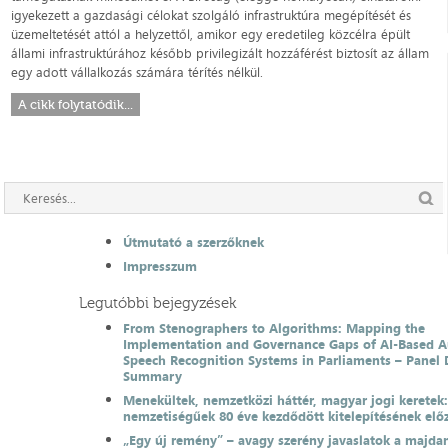
igyekezett a gazdasági célokat szolgáló infrastruktúra megépítését és
üzemeltetését attól a helyzettől, amikor egy eredetileg közcélra épült
állami infrastruktúrához később privilegizált hozzáférést biztosít az állam
egy adott vállalkozás számára térítés nélkül.
A cikk folytatódik...
Útmutató a szerzőknek
Impresszum
Legutóbbi bejegyzések
From Stenographers to Algorithms: Mapping the
Implementation and Governance Gaps of AI-Based 
Speech Recognition Systems in Parliaments – Panel 
Summary
Menekültek, nemzetközi háttér, magyar jogi keretek
nemzetiségűek 80 éve kezdődött kitelepítésének el
„Egy új remény” – avagy szerény javaslatok a majda