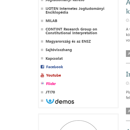
A
IJOTEN Internetes Jogtudományi
k
Enciklopédia
MILAB
CONTINT Research Group on
A 
Constitutional Interpretation
kö
vo
Magyarország és az ENSZ
Sajtóvisszhang
A
Kapcsolat
Facebook
I
Youtube
Flickr
Pl
JTI70
fe
A