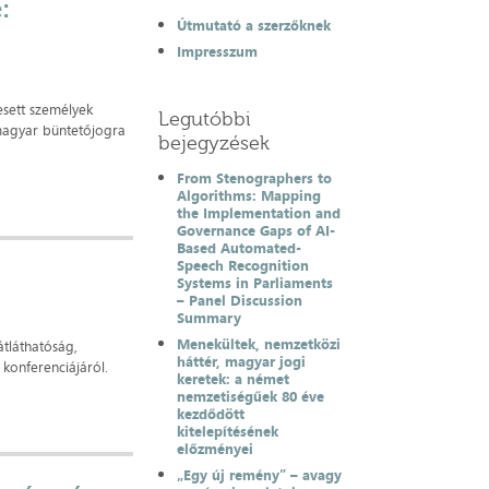
:
Útmutató a szerzőknek
Impresszum
sett személyek
Legutóbbi
 magyar büntetőjogra
bejegyzések
From Stenographers to
Algorithms: Mapping
the Implementation and
Governance Gaps of AI-
Based Automated-
Speech Recognition
Systems in Parliaments
– Panel Discussion
Summary
Menekültek, nemzetközi
átláthatóság,
háttér, magyar jogi
 konferenciájáról.
keretek: a német
nemzetiségűek 80 éve
kezdődött
kitelepítésének
előzményei
„Egy új remény” – avagy