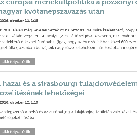
z európai menekültpolitika a pozsonyi 
agyar kvótanépszavazás után
2016. október 12. 1:25
r 2016 elején még kevesen vették volna biztosra, de mára kijelenthető, hogy 
nekültválság véget ért. A tavalyi 1,2 millió főnél jóval kevesebb, bár továbbra 
nedékkérő érkezhet Európába. (Igaz, hogy az év első felében közel 600 eze
gisztráltak, azonban benyújtóik nagy része feltehetően már korábban megérke
 cikk folytatódik...
 hazai és a strasbourgi tulajdonvédele
özelítésének lehetőségei
2016. október 12. 1:19
vendégszerző a belső és az európai jog a tulajdonjog területén való közelítés
hetőségeket írásában.
 cikk folytatódik...