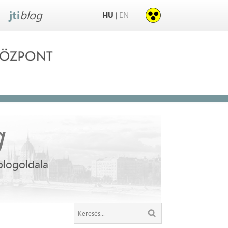
jti
blog
HU
EN
|
g
blogoldala