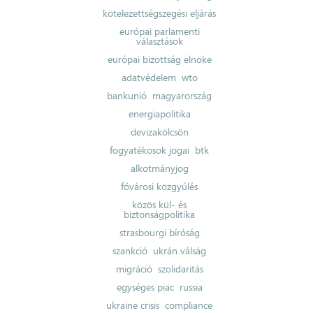
kötelezettségszegési eljárás
európai parlamenti
választások
európai bizottság elnöke
adatvédelem
wto
bankunió
magyarország
energiapolitika
devizakölcsön
fogyatékosok jogai
btk
alkotmányjog
fővárosi közgyűlés
közös kül- és
biztonságpolitika
strasbourgi bíróság
szankció
ukrán válság
migráció
szolidaritás
egységes piac
russia
ukraine crisis
compliance