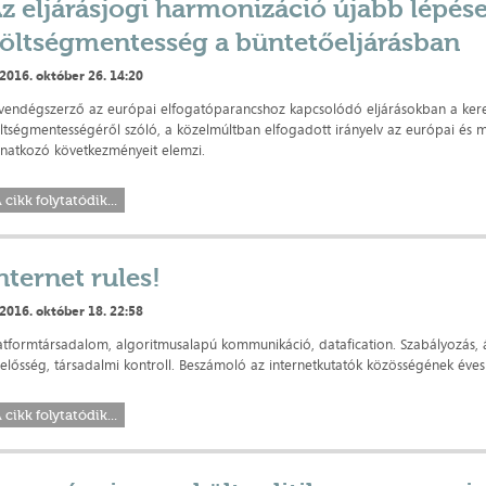
z eljárásjogi harmonizáció újabb lépése
öltségmentesség a büntetőeljárásban
2016. október 26. 14:20
vendégszerző az európai elfogatóparancshoz kapcsolódó eljárásokban a kere
ltségmentességéről szóló, a közelmúltban elfogadott irányelv az európai és
natkozó következményeit elemzi.
 cikk folytatódik...
nternet rules!
2016. október 18. 22:58
atformtársadalom, algoritmusalapú kommunikáció, datafication. Szabályozás, 
lelősség, társadalmi kontroll. Beszámoló az internetkutatók közösségének éves
 cikk folytatódik...