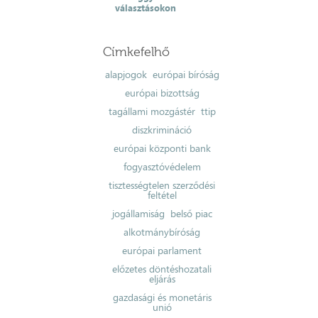
választásokon
Címkefelhő
alapjogok
európai bíróság
európai bizottság
tagállami mozgástér
ttip
diszkrimináció
európai központi bank
fogyasztóvédelem
tisztességtelen szerződési
feltétel
jogállamiság
belső piac
alkotmánybíróság
európai parlament
előzetes döntéshozatali
eljárás
gazdasági és monetáris
unió