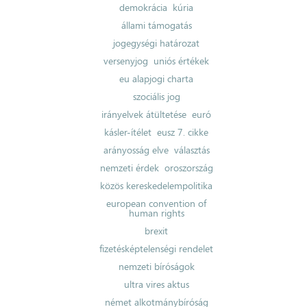
demokrácia
kúria
állami támogatás
jogegységi határozat
versenyjog
uniós értékek
eu alapjogi charta
szociális jog
irányelvek átültetése
euró
kásler-ítélet
eusz 7. cikke
arányosság elve
választás
nemzeti érdek
oroszország
közös kereskedelempolitika
european convention of
human rights
brexit
fizetésképtelenségi rendelet
nemzeti bíróságok
ultra vires aktus
német alkotmánybíróság