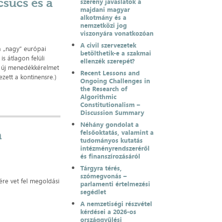
csúcs és a
szerény javaslatok a
majdani magyar
alkotmány és a
nemzetközi jog
viszonyára vonatkozóan
A civil szervezetek
a „nagy” európai
betölthetik-e a szakmai
is átlagon felüli
ellenzék szerepét?
r új menedékkérelmet
Recent Lessons and
zett a kontinensre.)
Ongoing Challenges in
the Research of
Algorithmic
Constitutionalism –
Discussion Summary
Néhány gondolat a
m
felsőoktatás, valamint a
tudományos kutatás
intézményrendszeréről
és finanszírozásáról
Tárgyra térés,
szómegvonás –
ére vet fel megoldási
parlamenti értelmezési
segédlet
A nemzetiségi részvétel
kérdései a 2026-os
országgyűlési