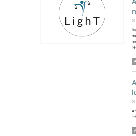
A
m
Bá
me
me
re
A
A
k
A 
le
A