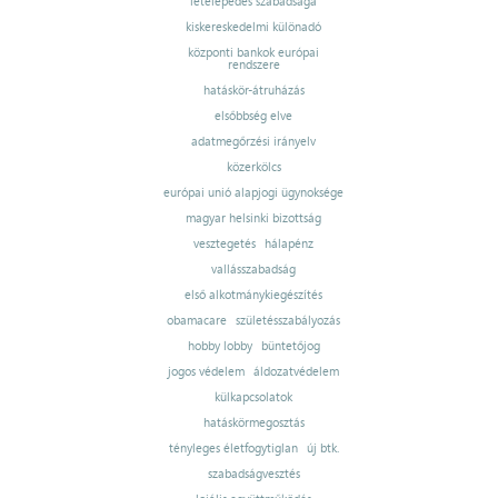
letelepedés szabadsága
kiskereskedelmi különadó
központi bankok európai
rendszere
hatáskör-átruházás
elsőbbség elve
adatmegőrzési irányelv
közerkölcs
európai unió alapjogi ügynoksége
magyar helsinki bizottság
vesztegetés
hálapénz
vallásszabadság
első alkotmánykiegészítés
obamacare
születésszabályozás
hobby lobby
büntetőjog
jogos védelem
áldozatvédelem
külkapcsolatok
hatáskörmegosztás
tényleges életfogytiglan
új btk.
szabadságvesztés