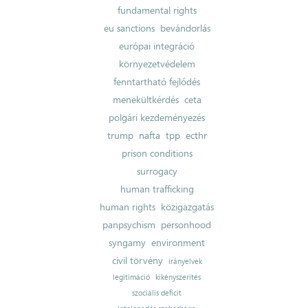
fundamental rights
eu sanctions
bevándorlás
európai integráció
környezetvédelem
fenntartható fejlődés
menekültkérdés
ceta
polgári kezdeményezés
trump
nafta
tpp
ecthr
prison conditions
surrogacy
human trafficking
human rights
közigazgatás
panpsychism
personhood
syngamy
environment
civil törvény
irányelvek
legitimáció
kikényszerítés
szociális deficit