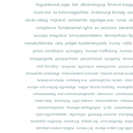
fogyatékosok jogai
btk
alkotmányjog
fővárosi közgy
közös kül- és biztonságpolitika
strasbourgi bíróság
sza
ukrán válság
migráció
szolidaritás
egységes piac
russia
uk
compliance
fundamental rights
eu sanctions
bevándo
európai integráció
környezetvédelem
fenntartható fe
menekültkérdés
ceta
polgári kezdeményezés
trump
nafta
prison conditions
surrogacy
human trafficking
human 
közigazgatás
panpsychism
personhood
syngamy
envi
civil törvény
irányelvek
legitimáció
kikényszerítés
szociális d
letelepedés szabadsága
kiskereskedelmi különadó
központi bankok európ
hatáskör-átruházás
elsőbbség elve
adatmegőrzési irányelv
közer
európai unió alapjogi ügynoksége
magyar helsinki bizottság
vesztegeté
vallásszabadság
első alkotmánykiegészítés
obamacare
születésszab
hobby lobby
büntetőjog
jogos védelem
áldozatvédelem
külkapcs
hatáskörmegosztás
tényleges életfogytiglan
új btk.
szabadságves
lojális együttműködés
végrehajtás
gazdasági szankciók
állampolg
nemzetközi magánjog
családi jog
öröklési jog
uniós polgárság
alapj
személyek szabad mozgása
európai jog
európai emberi jogi egye