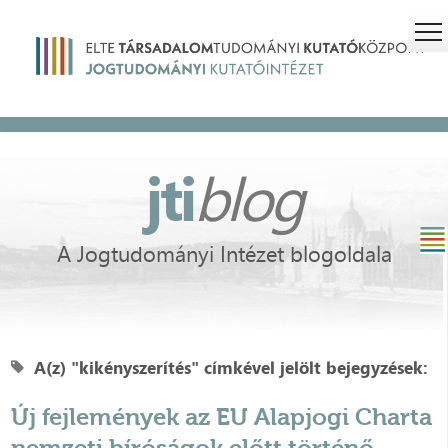
jti
blog
A Jogtudományi Intézet blogoldala
A(z) "kikényszerítés" címkével jelölt bejegyzések:
Új fejlemények az EU Alapjogi Charta
nemzeti bíróságok előtt történő