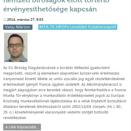
érvényesíthetősége kapcsán
2014. március 27. 9:53
Az EU Bíróság Nagytanácsának a korábbi ítélkezési gyakorlatot
megerősítő, viszont új elemeiben alapvetően konzervatív értelmezési
irányvonalat követő ítélete az uniós szociális jog egyik részletkérdésének
értelmezését igénylő francia ügyben született. Az Alkotmánytanácsot is
megjárt alapügyben arra kerestek választ, hogy fenntarthatók-e a francia
Munka Törvénykönyv a munkavállalói érdekképviseleti jogok az Európai
Közösség munkavállalóinak tájékoztatása és a velük folytatott konzultáció
általános keretének létrehozásáról szóló 2002/14/EK irányelv (HL L 80.,
29. o.) követelményeinél alacsonyabb védelmi szintjét biztosító
rendelkezései.
A cikk folytatódik...