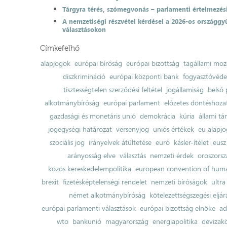
Tárgyra térés, szómegvonás – parlamenti értelmezés
A nemzetiségi részvétel kérdései a 2026-os országgyű
választásokon
Címkefelhő
alapjogok
európai bíróság
európai bizottság
tagállami moz
diszkrimináció
európai központi bank
fogyasztóvéd
tisztességtelen szerződési feltétel
jogállamiság
belső 
alkotmánybíróság
európai parlament
előzetes döntéshozata
gazdasági és monetáris unió
demokrácia
kúria
állami t
jogegységi határozat
versenyjog
uniós értékek
eu alapjo
szociális jog
irányelvek átültetése
euró
kásler-ítélet
eusz
arányosság elve
választás
nemzeti érdek
oroszorsz
közös kereskedelempolitika
european convention of huma
brexit
fizetésképtelenségi rendelet
nemzeti bíróságok
ultra
német alkotmánybíróság
kötelezettségszegési eljár
európai parlamenti választások
európai bizottság elnöke
ad
wto
bankunió
magyarország
energiapolitika
devizak