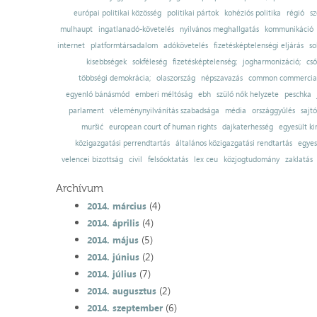
európai politikai közösség
politikai pártok
kohéziós politika
régió
sz
mulhaupt
ingatlanadó-követelés
nyilvános meghallgatás
kommunikáció
internet
platformtársadalom
adókövetelés
fizetésképtelenségi eljárás
so
kisebbségek
sokféleség
fizetésképtelenség;
jogharmonizáció;
cső
többségi demokrácia;
olaszország
népszavazás
common commercial
egyenlő bánásmód
emberi méltóság
ebh
szülő nők helyzete
peschka
parlament
véleménynyilvánítás szabadsága
média
országgyűlés
sajt
muršić
european court of human rights
dajkaterhesség
egyesült ki
közigazgatási perrendtartás
általános közigazgatási rendtartás
egyes
velencei bizottság
civil
felsőoktatás
lex ceu
közjogtudomány
zaklatás
Archívum
(4)
2014. március
(4)
2014. április
(5)
2014. május
(2)
2014. június
(7)
2014. július
(2)
2014. augusztus
(6)
2014. szeptember