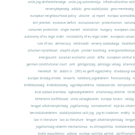
uniós jog sérthetetlensége
uniós jog autonómiája
infrastruktúrához val
versenyképesség
adózás
gmo-szabályozás
gmo-mentesség
european neighbourhood policy
ukraine
uk report
európai szomszédsá
brit jelentés
excessive deficit
exclusionarism
protectionism
nationa
consumer protection
single market
retaliation
hungary
european court
autonomy of eu legal order
inviolability of eu legal order
european values
rule of law
democracy
reklámadó
verseny szabadsága
halálbün
schuman-nyilatkozat
alapító atyák
juncker bizottság
energiahatékonysá
energiaunió
eurasian economic union
dcfta
european central 
german constitutional court
omt
görögország
pénzügyi válság
államcs
menekült
fal
dublin iii
1951-es genfi egyezmény
strasbourgi es
európai bíróság elnöke
lenaerts
hatékony jogvédelem
franciaország
n
értékközösség
érdekközösség
ügynökprobléma
közbeszerzés
környezetvé
áruk szabad áramlása
egészségvédelem
ártatlanság vélelme
török
történelmi konfliktusok
uniós válságkezelés
európai tanács
válság
lengyel alkotmánybíróság
jogállamiság
normakontroll
eljárási alkot
beruházásvédelem
szabályozáshoz való jog
jog és irodalom
erdély
k
law in literature
law as literature
lengyel alkotmánybíróság
lengye
jogállamiság-védelmi mechanizmus
eu klímapolitika
kvótakereske
kiotói jegyzőkönyv
adójog
európai politikai pártok;
pártfinanszír