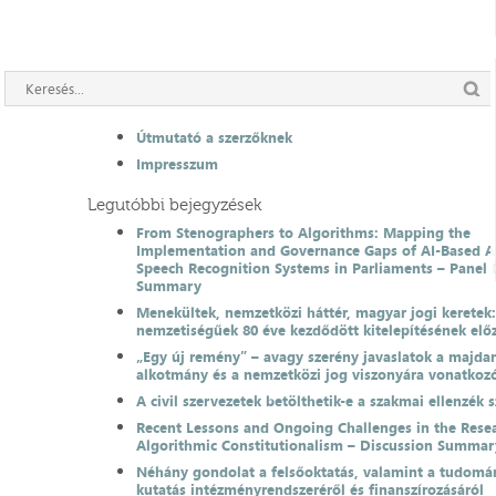
Útmutató a szerzőknek
Impresszum
Legutóbbi bejegyzések
From Stenographers to Algorithms: Mapping the
Implementation and Governance Gaps of AI-Based 
Speech Recognition Systems in Parliaments – Panel 
Summary
Menekültek, nemzetközi háttér, magyar jogi keretek
nemzetiségűek 80 éve kezdődött kitelepítésének el
„Egy új remény” – avagy szerény javaslatok a majda
alkotmány és a nemzetközi jog viszonyára vonatkoz
A civil szervezetek betölthetik-e a szakmai ellenzék 
Recent Lessons and Ongoing Challenges in the Resea
Algorithmic Constitutionalism – Discussion Summar
Néhány gondolat a felsőoktatás, valamint a tudomá
kutatás intézményrendszeréről és finanszírozásáról