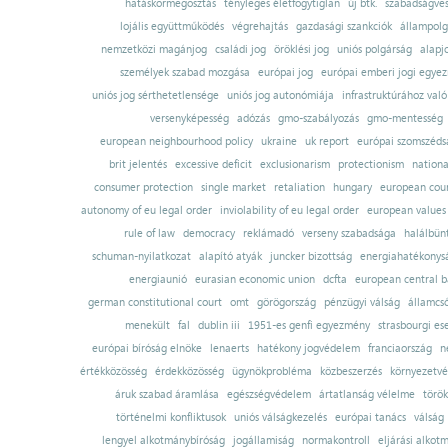
hatáskörmegosztás
tényleges életfogytiglan
új btk.
szabadságves
lojális együttműködés
végrehajtás
gazdasági szankciók
állampolg
nemzetközi magánjog
családi jog
öröklési jog
uniós polgárság
alapj
személyek szabad mozgása
európai jog
európai emberi jogi egye
uniós jog sérthetetlensége
uniós jog autonómiája
infrastruktúrához val
versenyképesség
adózás
gmo-szabályozás
gmo-mentesség
european neighbourhood policy
ukraine
uk report
európai szomszédsá
brit jelentés
excessive deficit
exclusionarism
protectionism
nationa
consumer protection
single market
retaliation
hungary
european court
autonomy of eu legal order
inviolability of eu legal order
european values
rule of law
democracy
reklámadó
verseny szabadsága
halálbün
schuman-nyilatkozat
alapító atyák
juncker bizottság
energiahatékonysá
energiaunió
eurasian economic union
dcfta
european central 
german constitutional court
omt
görögország
pénzügyi válság
államcs
menekült
fal
dublin iii
1951-es genfi egyezmény
strasbourgi es
európai bíróság elnöke
lenaerts
hatékony jogvédelem
franciaország
n
értékközösség
érdekközösség
ügynökprobléma
közbeszerzés
környezetvé
áruk szabad áramlása
egészségvédelem
ártatlanság vélelme
török
történelmi konfliktusok
uniós válságkezelés
európai tanács
válság
lengyel alkotmánybíróság
jogállamiság
normakontroll
eljárási alkot