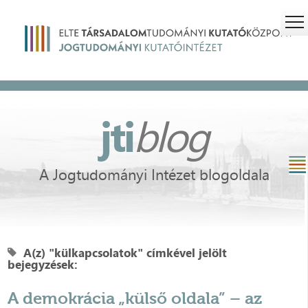
jti
blog
A Jogtudományi Intézet blogoldala
A(z) "külkapcsolatok" címkével jelölt
bejegyzések:
A demokrácia „külső oldala” – az