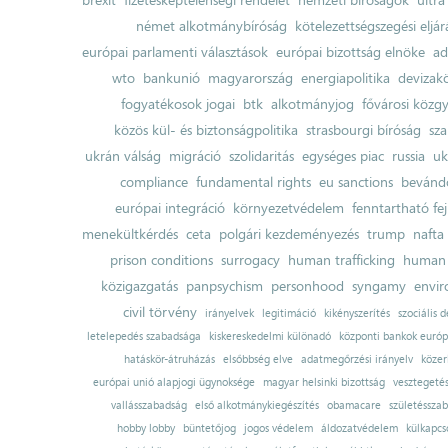
német alkotmánybíróság
kötelezettségszegési eljár
európai parlamenti választások
európai bizottság elnöke
ad
wto
bankunió
magyarország
energiapolitika
devizak
fogyatékosok jogai
btk
alkotmányjog
fővárosi közgy
közös kül- és biztonságpolitika
strasbourgi bíróság
sza
ukrán válság
migráció
szolidaritás
egységes piac
russia
uk
compliance
fundamental rights
eu sanctions
bevándo
európai integráció
környezetvédelem
fenntartható fe
menekültkérdés
ceta
polgári kezdeményezés
trump
nafta
prison conditions
surrogacy
human trafficking
human 
közigazgatás
panpsychism
personhood
syngamy
envi
civil törvény
irányelvek
legitimáció
kikényszerítés
szociális d
letelepedés szabadsága
kiskereskedelmi különadó
központi bankok európ
hatáskör-átruházás
elsőbbség elve
adatmegőrzési irányelv
közer
európai unió alapjogi ügynoksége
magyar helsinki bizottság
vesztegeté
vallásszabadság
első alkotmánykiegészítés
obamacare
születésszab
hobby lobby
büntetőjog
jogos védelem
áldozatvédelem
külkapcs