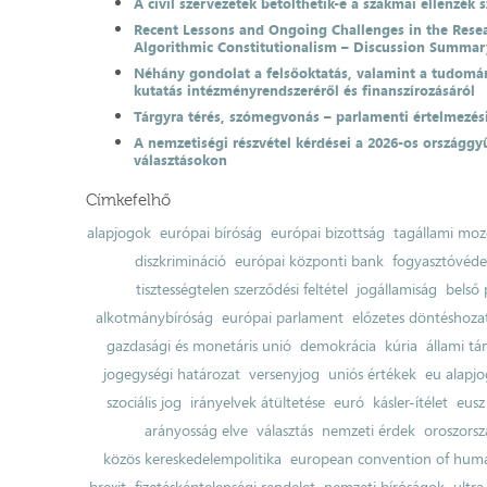
A civil szervezetek betölthetik-e a szakmai ellenzék 
Recent Lessons and Ongoing Challenges in the Resea
Algorithmic Constitutionalism – Discussion Summar
Néhány gondolat a felsőoktatás, valamint a tudomá
kutatás intézményrendszeréről és finanszírozásáról
Tárgyra térés, szómegvonás – parlamenti értelmezés
A nemzetiségi részvétel kérdései a 2026-os országgyű
választásokon
Címkefelhő
alapjogok
európai bíróság
európai bizottság
tagállami moz
diszkrimináció
európai központi bank
fogyasztóvéd
tisztességtelen szerződési feltétel
jogállamiság
belső 
alkotmánybíróság
európai parlament
előzetes döntéshozata
gazdasági és monetáris unió
demokrácia
kúria
állami t
jogegységi határozat
versenyjog
uniós értékek
eu alapjo
szociális jog
irányelvek átültetése
euró
kásler-ítélet
eusz
arányosság elve
választás
nemzeti érdek
oroszorsz
közös kereskedelempolitika
european convention of huma
brexit
fizetésképtelenségi rendelet
nemzeti bíróságok
ultra