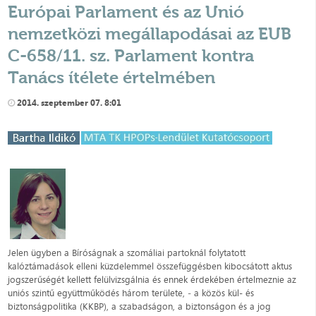
Európai Parlament és az Unió
nemzetközi megállapodásai az EUB
C-658/11. sz. Parlament kontra
Tanács ítélete értelmében
2014. szeptember 07. 8:01
Jelen ügyben a Bíróságnak a szomáliai partoknál folytatott
kalóztámadások elleni küzdelemmel összefüggésben kibocsátott aktus
jogszerűségét kellett felülvizsgálnia és ennek érdekében értelmeznie az
uniós szintű együttműködés három területe, ‑ a közös kül- és
biztonságpolitika (KKBP), a szabadságon, a biztonságon és a jog