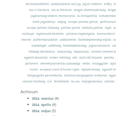
beruházásvédelem
szabályozáshoz való jog
jog és irodalom
erdély
k
law in literature
law as literature
lengyel alkotmánybíróság
lengye
jogállamiság-védelmi mechanizmus
eu klímapolitika
kvótakereske
kiotói jegyzőkönyv
adójog
európai politikai pártok;
pártfinanszír
európai politikai közösség
politikai pártok
kohéziós politika
régió
sz
mulhaupt
ingatlanadó-követelés
nyilvános meghallgatás
kommunikáció
internet
platformtársadalom
adókövetelés
fizetésképtelenségi eljárás
so
kisebbségek
sokféleség
fizetésképtelenség;
jogharmonizáció;
cső
többségi demokrácia;
olaszország
népszavazás
common commercial
egyenlő bánásmód
emberi méltóság
ebh
szülő nők helyzete
peschka
parlament
véleménynyilvánítás szabadsága
média
országgyűlés
sajt
muršić
european court of human rights
dajkaterhesség
egyesült ki
közigazgatási perrendtartás
általános közigazgatási rendtartás
egyes
velencei bizottság
civil
felsőoktatás
lex ceu
közjogtudomány
zaklatás
Archívum
(4)
2014. március
(4)
2014. április
(5)
2014. május