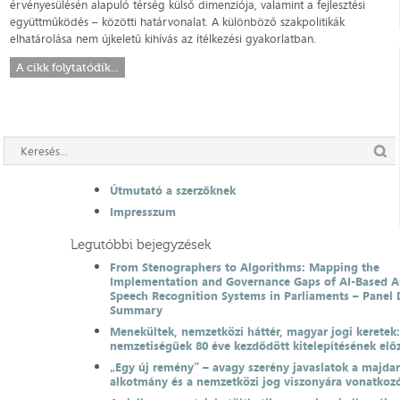
érvényesülésén alapuló térség külső dimenziója, valamint a fejlesztési
együttműködés – közötti határvonalat. A különböző szakpolitikák
elhatárolása nem újkeletű kihívás az ítélkezési gyakorlatban.
A cikk folytatódik...
Útmutató a szerzőknek
Impresszum
Legutóbbi bejegyzések
From Stenographers to Algorithms: Mapping the
Implementation and Governance Gaps of AI-Based 
Speech Recognition Systems in Parliaments – Panel 
Summary
Menekültek, nemzetközi háttér, magyar jogi keretek
nemzetiségűek 80 éve kezdődött kitelepítésének el
„Egy új remény” – avagy szerény javaslatok a majda
alkotmány és a nemzetközi jog viszonyára vonatkoz