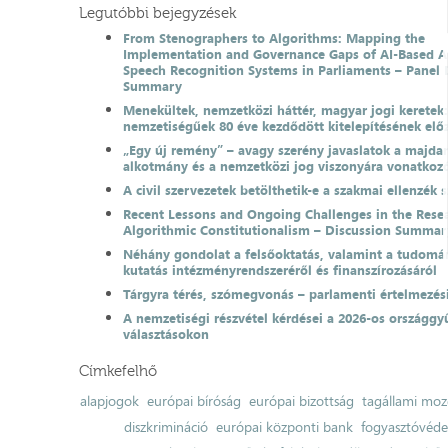
Legutóbbi bejegyzések
From Stenographers to Algorithms: Mapping the
Implementation and Governance Gaps of AI-Based 
Speech Recognition Systems in Parliaments – Panel 
Summary
Menekültek, nemzetközi háttér, magyar jogi keretek
nemzetiségűek 80 éve kezdődött kitelepítésének el
„Egy új remény” – avagy szerény javaslatok a majda
alkotmány és a nemzetközi jog viszonyára vonatkoz
A civil szervezetek betölthetik-e a szakmai ellenzék 
Recent Lessons and Ongoing Challenges in the Resea
Algorithmic Constitutionalism – Discussion Summar
Néhány gondolat a felsőoktatás, valamint a tudomá
kutatás intézményrendszeréről és finanszírozásáról
Tárgyra térés, szómegvonás – parlamenti értelmezés
A nemzetiségi részvétel kérdései a 2026-os országgyű
választásokon
Címkefelhő
alapjogok
európai bíróság
európai bizottság
tagállami moz
diszkrimináció
európai központi bank
fogyasztóvéd