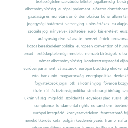
tisztességtelen szerződési feltétel
jogállamiság
belső 
alkotmánybíróság
európai parlament
előzetes döntéshozata
gazdasági és monetáris unió
demokrácia
kúria
állami t
jogegységi határozat
versenyjog
uniós értékek
eu alapjo
szociális jog
irányelvek átültetése
euró
kásler-ítélet
eusz
arányosság elve
választás
nemzeti érdek
oroszorsz
közös kereskedelempolitika
european convention of huma
brexit
fizetésképtelenségi rendelet
nemzeti bíróságok
ultra
német alkotmánybíróság
kötelezettségszegési eljár
európai parlamenti választások
európai bizottság elnöke
ad
wto
bankunió
magyarország
energiapolitika
devizak
fogyatékosok jogai
btk
alkotmányjog
fővárosi közgy
közös kül- és biztonságpolitika
strasbourgi bíróság
sza
ukrán válság
migráció
szolidaritás
egységes piac
russia
uk
compliance
fundamental rights
eu sanctions
bevándo
európai integráció
környezetvédelem
fenntartható fe
menekültkérdés
ceta
polgári kezdeményezés
trump
nafta
prison conditions
surrogacy
human trafficking
human 