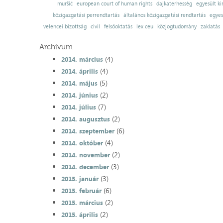
muršić
european court of human rights
dajkaterhesség
egyesült ki
közigazgatási perrendtartás
általános közigazgatási rendtartás
egyes
velencei bizottság
civil
felsőoktatás
lex ceu
közjogtudomány
zaklatás
Archívum
(4)
2014. március
(4)
2014. április
(5)
2014. május
(2)
2014. június
(7)
2014. július
(2)
2014. augusztus
(6)
2014. szeptember
(4)
2014. október
(2)
2014. november
(3)
2014. december
(3)
2015. január
(6)
2015. február
(2)
2015. március
(2)
2015. április