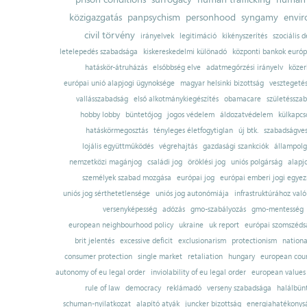
közigazgatás
panpsychism
personhood
syngamy
envi
civil törvény
irányelvek
legitimáció
kikényszerítés
szociális d
letelepedés szabadsága
kiskereskedelmi különadó
központi bankok európ
hatáskör-átruházás
elsőbbség elve
adatmegőrzési irányelv
közer
európai unió alapjogi ügynoksége
magyar helsinki bizottság
vesztegeté
vallásszabadság
első alkotmánykiegészítés
obamacare
születésszab
hobby lobby
büntetőjog
jogos védelem
áldozatvédelem
külkapcs
hatáskörmegosztás
tényleges életfogytiglan
új btk.
szabadságves
lojális együttműködés
végrehajtás
gazdasági szankciók
állampolg
nemzetközi magánjog
családi jog
öröklési jog
uniós polgárság
alapj
személyek szabad mozgása
európai jog
európai emberi jogi egye
uniós jog sérthetetlensége
uniós jog autonómiája
infrastruktúrához val
versenyképesség
adózás
gmo-szabályozás
gmo-mentesség
european neighbourhood policy
ukraine
uk report
európai szomszédsá
brit jelentés
excessive deficit
exclusionarism
protectionism
nationa
consumer protection
single market
retaliation
hungary
european court
autonomy of eu legal order
inviolability of eu legal order
european values
rule of law
democracy
reklámadó
verseny szabadsága
halálbün
schuman-nyilatkozat
alapító atyák
juncker bizottság
energiahatékonysá