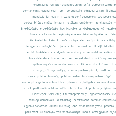
energiaunió
eurasian economic union
dcfta
european central 
german constitutional court
omt
görögország
pénzügyi válság
államcs
menekült
fal
dublin iii
1951-es genfi egyezmény
strasbourgi es
európai bíróság elnöke
lenaerts
hatékony jogvédelem
franciaország
n
értékközösség
érdekközösség
ügynökprobléma
közbeszerzés
környezetvé
áruk szabad áramlása
egészségvédelem
ártatlanság vélelme
török
történelmi konfliktusok
uniós válságkezelés
európai tanács
válság
lengyel alkotmánybíróság
jogállamiság
normakontroll
eljárási alkot
beruházásvédelem
szabályozáshoz való jog
jog és irodalom
erdély
k
law in literature
law as literature
lengyel alkotmánybíróság
lengye
jogállamiság-védelmi mechanizmus
eu klímapolitika
kvótakereske
kiotói jegyzőkönyv
adójog
európai politikai pártok;
pártfinanszír
európai politikai közösség
politikai pártok
kohéziós politika
régió
sz
mulhaupt
ingatlanadó-követelés
nyilvános meghallgatás
kommunikáció
internet
platformtársadalom
adókövetelés
fizetésképtelenségi eljárás
so
kisebbségek
sokféleség
fizetésképtelenség;
jogharmonizáció;
cső
többségi demokrácia;
olaszország
népszavazás
common commercial
egyenlő bánásmód
emberi méltóság
ebh
szülő nők helyzete
peschka
parlament
véleménynyilvánítás szabadsága
média
országgyűlés
sajt