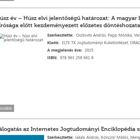
úsz év – Húsz elvi jelentőségű határozat: A magyar 
írósága előtt kezdeményezett előzetes döntéshozata
Szerkesztette:
Osztovits András, Papp Mónika, Va
Kiadó:
ELTE TK Jogtudományi Kutatóintézet, ORA
A megjelenés
éve:
2025
ISBN:
978 963 258 661 8
Tovább
álogatás az Internetes Jogtudományi Enciklopédia s
Szerkesztette:
Jakab András,
Könczöl Miklós,
Meny