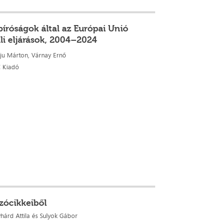
bíróságok által az Európai Unió
li eljárások, 2004–2024
rju Márton, Várnay Ernő
C Kiadó
zócikkeiből
hárd Attila és
Sulyok Gábor