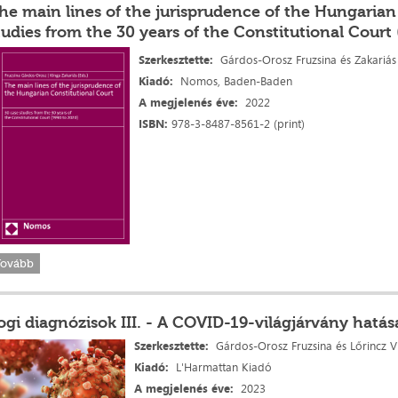
he main lines of the jurisprudence of the Hungarian
tudies from the 30 years of the Constitutional Court
Szerkesztette:
Gárdos-Orosz Fruzsina és Zakariás
Kiadó:
Nomos, Baden-Baden
A megjelenés
éve:
2022
ISBN:
978-3-8487-8561-2 (print)
Tovább
ogi diagnózisok III. - A COVID-19-világjárvány hatás
Szerkesztette:
Gárdos-Orosz Fruzsina és Lőrincz Vi
Kiadó:
L'Harmattan Kiadó
A megjelenés
éve:
2023