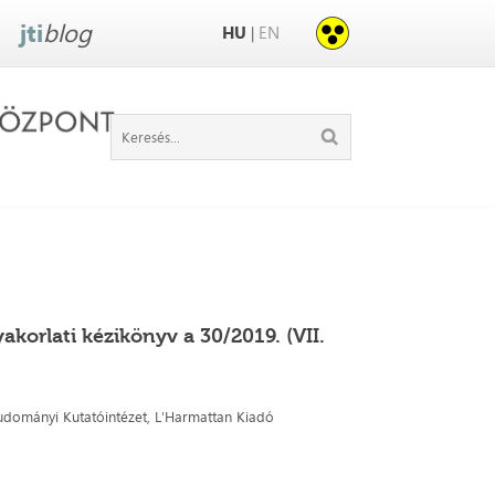
jti
blog
HU
EN
|
korlati kézikönyv a 30/2019. (VII.
ományi Kutatóintézet, L'Harmattan Kiadó