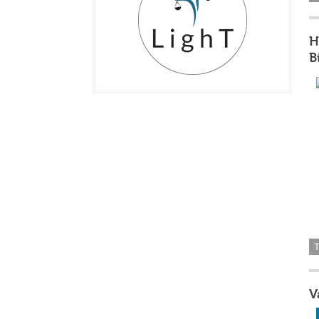
H
B
V