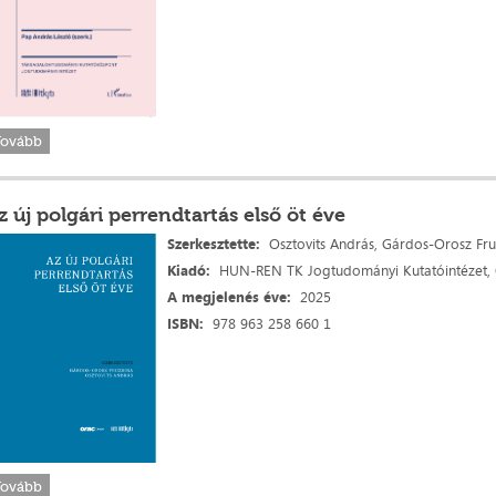
Tovább
z új polgári perrendtartás első öt éve
Szerkesztette:
Osztovits András, Gárdos-Orosz Fru
Kiadó:
HUN-REN TK Jogtudományi Kutatóintézet,
A megjelenés
éve:
2025
ISBN:
978 963 258 660 1
Tovább