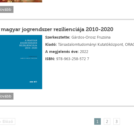
Tovább
 magyar jogrendszer rezilienciája 2010-2020
Szerkesztette:
Gárdos-Orosz Fruzsina
Kiadó:
Társadalomtudományi Kutatóközpont, ORAC
A megjelenés éve:
2022
ISBN:
978-963-258-572 7
Tovább
« Előző
1
2
3