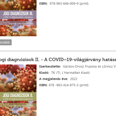
ISBN:
978-963-646-009-9 (print)
Tovább
ogi diagnózisok II. - A COVID–19-világjárvány hatása
Szerkesztette:
Gárdos-Orosz Fruzsina és Lőrincz Vi
Kiadó:
TK JTI, L'Harmattan Kiadó
A megjelenés
éve:
2022
ISBN:
978 -963-414-875-3 (print)