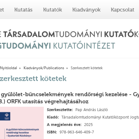
et
Kutatás
Kutatók
Kiadványok
Kapcsolat
Nyitóoldal
Kiadványok/Publications
Szerkesztett kötetek
zerkesztett kötetek
 gyűlölet-bűncselekmények rendőrségi kezelése - Gya
8.) ORFK utasítás végrehajtásához
Szerkesztette:
Pap András László
Kiadó:
Társadalomtudományi Kutatóközpont Jogtud
A megjelenés
éve:
2025
ISBN:
978-963-646-409-7