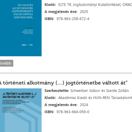
Kiadó:
ELTE TK Jogtudományi Kutatóintézet, ORA
A megjelenés
éve:
2025
ISBN:
978-963-258-672-4
Tovább
A történeti alkotmány (…) jogtörténetbe váltott át”
Szerkesztette:
Schweitzer Gábor és Szente Zoltán
Kiadó:
Akadémiai Kiadó és HUN-REN Társadalomt
A megjelenés
éve:
2024
ISBN:
978-963-664-059-0