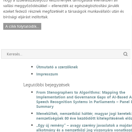
vallási meggyőződésükkel – ellenezték az egészségbiztosítási járulék
ezeket fedező résznek megfizetését a társaságok munkavállalói után és
bírósági eljárást indítottak.
A cikk folytatódik...
Útmutató a szerzőknek
Impresszum
Legutóbbi bejegyzések
From Stenographers to Algorithms: Mapping the
Implementation and Governance Gaps of AI-Based 
Speech Recognition Systems in Parliaments – Panel 
Summary
Menekültek, nemzetközi háttér, magyar jogi keretek
nemzetiségűek 80 éve kezdődött kitelepítésének el
„Egy új remény” – avagy szerény javaslatok a majda
alkotmány és a nemzetközi jog viszonyára vonatkoz