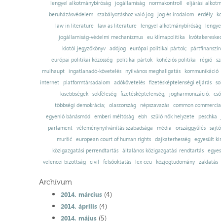
lengyel alkotmánybíróság
jogállamiság
normakontroll
eljárási alkot
beruházásvédelem
szabályozáshoz való jog
jog és irodalom
erdély
k
law in literature
law as literature
lengyel alkotmánybíróság
lengye
jogállamiság-védelmi mechanizmus
eu klímapolitika
kvótakereske
kiotói jegyzőkönyv
adójog
európai politikai pártok;
pártfinanszír
európai politikai közösség
politikai pártok
kohéziós politika
régió
sz
mulhaupt
ingatlanadó-követelés
nyilvános meghallgatás
kommunikáció
internet
platformtársadalom
adókövetelés
fizetésképtelenségi eljárás
so
kisebbségek
sokféleség
fizetésképtelenség;
jogharmonizáció;
cső
többségi demokrácia;
olaszország
népszavazás
common commercial
egyenlő bánásmód
emberi méltóság
ebh
szülő nők helyzete
peschka
parlament
véleménynyilvánítás szabadsága
média
országgyűlés
sajt
muršić
european court of human rights
dajkaterhesség
egyesült ki
közigazgatási perrendtartás
általános közigazgatási rendtartás
egyes
velencei bizottság
civil
felsőoktatás
lex ceu
közjogtudomány
zaklatás
Archívum
(4)
2014. március
(4)
2014. április
(5)
2014. május