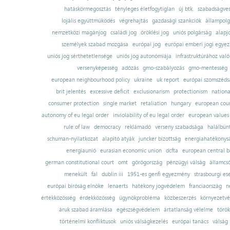
hatáskörmegosztás
tényleges életfogytiglan
új btk.
szabadságves
lojális együttműködés
végrehajtás
gazdasági szankciók
állampolg
nemzetközi magánjog
családi jog
öröklési jog
uniós polgárság
alapj
személyek szabad mozgása
európai jog
európai emberi jogi egye
uniós jog sérthetetlensége
uniós jog autonómiája
infrastruktúrához val
versenyképesség
adózás
gmo-szabályozás
gmo-mentesség
european neighbourhood policy
ukraine
uk report
európai szomszédsá
brit jelentés
excessive deficit
exclusionarism
protectionism
nationa
consumer protection
single market
retaliation
hungary
european court
autonomy of eu legal order
inviolability of eu legal order
european values
rule of law
democracy
reklámadó
verseny szabadsága
halálbün
schuman-nyilatkozat
alapító atyák
juncker bizottság
energiahatékonysá
energiaunió
eurasian economic union
dcfta
european central 
german constitutional court
omt
görögország
pénzügyi válság
államcs
menekült
fal
dublin iii
1951-es genfi egyezmény
strasbourgi es
európai bíróság elnöke
lenaerts
hatékony jogvédelem
franciaország
n
értékközösség
érdekközösség
ügynökprobléma
közbeszerzés
környezetvé
áruk szabad áramlása
egészségvédelem
ártatlanság vélelme
török
történelmi konfliktusok
uniós válságkezelés
európai tanács
válság