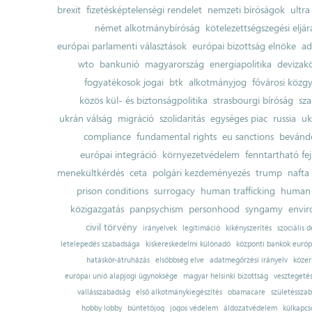
brexit
fizetésképtelenségi rendelet
nemzeti bíróságok
ultra
német alkotmánybíróság
kötelezettségszegési eljár
európai parlamenti választások
európai bizottság elnöke
ad
wto
bankunió
magyarország
energiapolitika
devizak
fogyatékosok jogai
btk
alkotmányjog
fővárosi közgy
közös kül- és biztonságpolitika
strasbourgi bíróság
sza
ukrán válság
migráció
szolidaritás
egységes piac
russia
uk
compliance
fundamental rights
eu sanctions
bevándo
európai integráció
környezetvédelem
fenntartható fe
menekültkérdés
ceta
polgári kezdeményezés
trump
nafta
prison conditions
surrogacy
human trafficking
human 
közigazgatás
panpsychism
personhood
syngamy
envi
civil törvény
irányelvek
legitimáció
kikényszerítés
szociális d
letelepedés szabadsága
kiskereskedelmi különadó
központi bankok európ
hatáskör-átruházás
elsőbbség elve
adatmegőrzési irányelv
közer
európai unió alapjogi ügynoksége
magyar helsinki bizottság
vesztegeté
vallásszabadság
első alkotmánykiegészítés
obamacare
születésszab
hobby lobby
büntetőjog
jogos védelem
áldozatvédelem
külkapcs