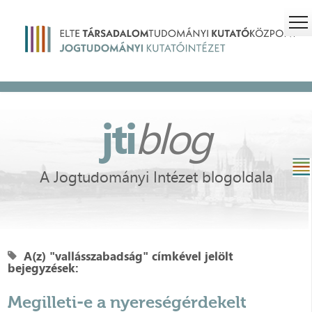
jti
blog
A Jogtudományi Intézet blogoldala
A(z) "vallásszabadság" címkével jelölt
bejegyzések:
Megilleti-e a nyereségérdekelt