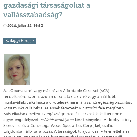
gazdasági társaságokat a
vallásszabadság?
2014. július 22. 16:32
Az „Obamacare" vagy más néven Affordable Care Act (ACA)
rendelkezései szerint azon munkáltatók, akik 50 vagy annál több
munkavállalót alkalmaznak, kötelesek minimális szintű egészségbiztosítást
kötni munkavállalóikra, és ennek fedezetét a biztosító felé megfizetni.
Más ellátások mellett az egészségbiztosítási tervnek ki kell terjednie
egyes engedélyezett
születésszabályozó
készítményekre. A Hobby Lobby
Stores Inc. és a Conestoga Wood Specialities Corp., két, családi
tulajdonban álló vállalkozás. A társaságok tulajdonosai – tekintettel arra,
hogy a születésszabályozó készítmények támogatása ellentétben áll