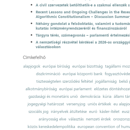
A civil szervezetek betölthetik-e a szakmai ellenzék 
Recent Lessons and Ongoing Challenges in the Resea
Algorithmic Constitutionalism – Discussion Summar
Néhány gondolat a felsőoktatás, valamint a tudomá
kutatás intézményrendszeréről és finanszírozásáról
Tárgyra térés, szómegvonás – parlamenti értelmezés
A nemzetiségi részvétel kérdései a 2026-os országgyű
választásokon
Címkefelhő
alapjogok
európai bíróság
európai bizottság
tagállami moz
diszkrimináció
európai központi bank
fogyasztóvéd
tisztességtelen szerződési feltétel
jogállamiság
belső 
alkotmánybíróság
európai parlament
előzetes döntéshozata
gazdasági és monetáris unió
demokrácia
kúria
állami t
jogegységi határozat
versenyjog
uniós értékek
eu alapjo
szociális jog
irányelvek átültetése
euró
kásler-ítélet
eusz
arányosság elve
választás
nemzeti érdek
oroszorsz
közös kereskedelempolitika
european convention of huma