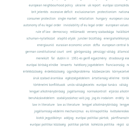
european neighbourhood policy
ukraine
uk report
európai szomszédsá
brit jelentés
excessive deficit
exclusionarism
protectionism
nationa
consumer protection
single market
retaliation
hungary
european court
autonomy of eu legal order
inviolability of eu legal order
european values
rule of law
democracy
reklámadó
verseny szabadsága
halálbün
schuman-nyilatkozat
alapító atyák
juncker bizottság
energiahatékonysá
energiaunió
eurasian economic union
dcfta
european central 
german constitutional court
omt
görögország
pénzügyi válság
államcs
menekült
fal
dublin iii
1951-es genfi egyezmény
strasbourgi es
európai bíróság elnöke
lenaerts
hatékony jogvédelem
franciaország
n
értékközösség
érdekközösség
ügynökprobléma
közbeszerzés
környezetvé
áruk szabad áramlása
egészségvédelem
ártatlanság vélelme
török
történelmi konfliktusok
uniós válságkezelés
európai tanács
válság
lengyel alkotmánybíróság
jogállamiság
normakontroll
eljárási alkot
beruházásvédelem
szabályozáshoz való jog
jog és irodalom
erdély
k
law in literature
law as literature
lengyel alkotmánybíróság
lengye
jogállamiság-védelmi mechanizmus
eu klímapolitika
kvótakereske
kiotói jegyzőkönyv
adójog
európai politikai pártok;
pártfinanszír
európai politikai közösség
politikai pártok
kohéziós politika
régió
sz