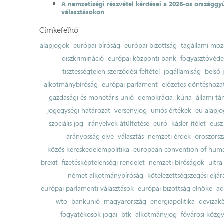
A nemzetiségi részvétel kérdései a 2026-os országgyű
választásokon
Címkefelhő
alapjogok
európai bíróság
európai bizottság
tagállami moz
diszkrimináció
európai központi bank
fogyasztóvéd
tisztességtelen szerződési feltétel
jogállamiság
belső 
alkotmánybíróság
európai parlament
előzetes döntéshozata
gazdasági és monetáris unió
demokrácia
kúria
állami t
jogegységi határozat
versenyjog
uniós értékek
eu alapjo
szociális jog
irányelvek átültetése
euró
kásler-ítélet
eusz
arányosság elve
választás
nemzeti érdek
oroszorsz
közös kereskedelempolitika
european convention of huma
brexit
fizetésképtelenségi rendelet
nemzeti bíróságok
ultra
német alkotmánybíróság
kötelezettségszegési eljár
európai parlamenti választások
európai bizottság elnöke
ad
wto
bankunió
magyarország
energiapolitika
devizak
fogyatékosok jogai
btk
alkotmányjog
fővárosi közgy