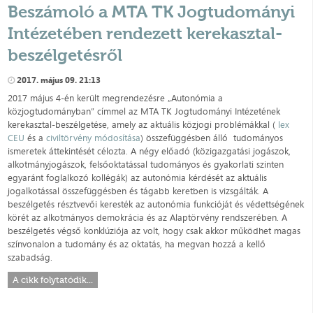
Beszámoló a MTA TK Jogtudományi
Intézetében rendezett kerekasztal-
beszélgetésről
2017. május 09. 21:13
2017 május 4-én került megrendezésre „Autonómia a
közjogtudományban” címmel az MTA TK Jogtudományi Intézetének
kerekasztal-beszélgetése, amely az aktuális közjogi problémákkal (
lex
CEU
és a
civiltörvény módosítása
) összefüggésben álló tudományos
ismeretek áttekintését célozta. A négy előadó (közigazgatási jogászok,
alkotmányjogászok, felsőoktatással tudományos és gyakorlati szinten
egyaránt foglalkozó kollégák) az autonómia kérdését az aktuális
jogalkotással összefüggésben és tágabb keretben is vizsgálták. A
beszélgetés résztvevői keresték az autonómia funkcióját és védettségének
körét az alkotmányos demokrácia és az Alaptörvény rendszerében. A
beszélgetés végső konklúziója az volt, hogy csak akkor működhet magas
színvonalon a tudomány és az oktatás, ha megvan hozzá a kellő
szabadság.
A cikk folytatódik...