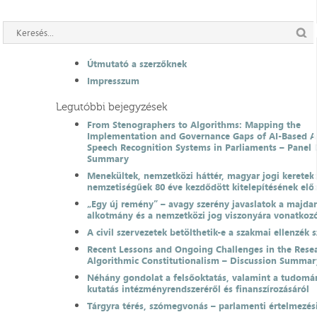
Útmutató a szerzőknek
Impresszum
Legutóbbi bejegyzések
From Stenographers to Algorithms: Mapping the
Implementation and Governance Gaps of AI-Based 
Speech Recognition Systems in Parliaments – Panel 
Summary
Menekültek, nemzetközi háttér, magyar jogi keretek
nemzetiségűek 80 éve kezdődött kitelepítésének el
„Egy új remény” – avagy szerény javaslatok a majda
alkotmány és a nemzetközi jog viszonyára vonatkoz
A civil szervezetek betölthetik-e a szakmai ellenzék 
Recent Lessons and Ongoing Challenges in the Resea
Algorithmic Constitutionalism – Discussion Summar
Néhány gondolat a felsőoktatás, valamint a tudomá
kutatás intézményrendszeréről és finanszírozásáról
Tárgyra térés, szómegvonás – parlamenti értelmezés