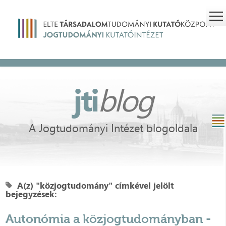
jti
blog
A Jogtudományi Intézet blogoldala
A(z) "közjogtudomány" címkével jelölt
bejegyzések:
Autonómia a közjogtudományban -