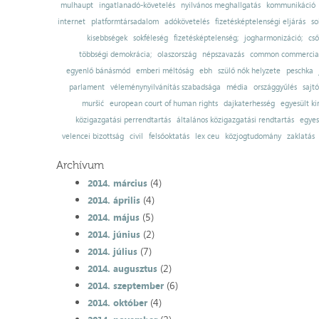
mulhaupt
ingatlanadó-követelés
nyilvános meghallgatás
kommunikáció
internet
platformtársadalom
adókövetelés
fizetésképtelenségi eljárás
so
kisebbségek
sokféleség
fizetésképtelenség;
jogharmonizáció;
cső
többségi demokrácia;
olaszország
népszavazás
common commercial
egyenlő bánásmód
emberi méltóság
ebh
szülő nők helyzete
peschka
parlament
véleménynyilvánítás szabadsága
média
országgyűlés
sajt
muršić
european court of human rights
dajkaterhesség
egyesült ki
közigazgatási perrendtartás
általános közigazgatási rendtartás
egyes
velencei bizottság
civil
felsőoktatás
lex ceu
közjogtudomány
zaklatás
Archívum
(4)
2014. március
(4)
2014. április
(5)
2014. május
(2)
2014. június
(7)
2014. július
(2)
2014. augusztus
(6)
2014. szeptember
(4)
2014. október