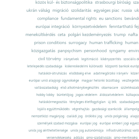
közös kül- és biztonságpolitika
strasbourgi bíróság
sza
ukrán válság
migráció
szolidaritás
egységes piac
russia
uk
compliance
fundamental rights
eu sanctions
bevándo
európai integráció
környezetvédelem
fenntartható fe
menekültkérdés
ceta
polgári kezdeményezés
trump
nafta
prison conditions
surrogacy
human trafficking
human 
közigazgatás
panpsychism
personhood
syngamy
envi
civil törvény
irányelvek
legitimáció
kikényszerítés
szociális d
letelepedés szabadsága
kiskereskedelmi különadó
központi bankok európ
hatáskör-átruházás
elsőbbség elve
adatmegőrzési irányelv
közer
európai unió alapjogi ügynoksége
magyar helsinki bizottság
vesztegeté
vallásszabadság
első alkotmánykiegészítés
obamacare
születésszab
hobby lobby
büntetőjog
jogos védelem
áldozatvédelem
külkapcs
hatáskörmegosztás
tényleges életfogytiglan
új btk.
szabadságves
lojális együttműködés
végrehajtás
gazdasági szankciók
állampolg
nemzetközi magánjog
családi jog
öröklési jog
uniós polgárság
alapj
személyek szabad mozgása
európai jog
európai emberi jogi egye
uniós jog sérthetetlensége
uniós jog autonómiája
infrastruktúrához val
versenyképesség
adózás
gmo-szabályozás
gmo-mentesség