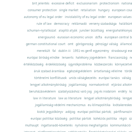
brit jelentés
excessive deficit
exclusionarism
protectionism
nationa
consumer protection
single market
retaliation
hungary
european court
autonomy of eu legal order
inviolability of eu legal order
european values
rule of law
democracy
reklámadó
verseny szabadsága
halálbün
schuman-nyilatkozat
alapító atyák
juncker bizottság
energiahatékonysá
energiaunió
eurasian economic union
dcfta
european central 
german constitutional court
omt
görögország
pénzügyi válság
államcs
menekült
fal
dublin iii
1951-es genfi egyezmény
strasbourgi es
európai bíróság elnöke
lenaerts
hatékony jogvédelem
franciaország
n
értékközösség
érdekközösség
ügynökprobléma
közbeszerzés
környezetvé
áruk szabad áramlása
egészségvédelem
ártatlanság vélelme
török
történelmi konfliktusok
uniós válságkezelés
európai tanács
válság
lengyel alkotmánybíróság
jogállamiság
normakontroll
eljárási alkot
beruházásvédelem
szabályozáshoz való jog
jog és irodalom
erdély
k
law in literature
law as literature
lengyel alkotmánybíróság
lengye
jogállamiság-védelmi mechanizmus
eu klímapolitika
kvótakereske
kiotói jegyzőkönyv
adójog
európai politikai pártok;
pártfinanszír
európai politikai közösség
politikai pártok
kohéziós politika
régió
sz
mulhaupt
ingatlanadó-követelés
nyilvános meghallgatás
kommunikáció