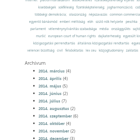
internet
platformtársadalom
adókövetelés
fizetésképtelenségi eljárás
so
kisebbségek
sokféleség
fizetésképtelenség;
jogharmonizáció;
cső
többségi demokrácia;
olaszország
népszavazás
common commercial
egyenlő bánásmód
emberi méltóság
ebh
szülő nők helyzete
peschka
parlament
véleménynyilvánítás szabadsága
média
országgyűlés
sajt
muršić
european court of human rights
dajkaterhesség
egyesült ki
közigazgatási perrendtartás
általános közigazgatási rendtartás
egyes
velencei bizottság
civil
felsőoktatás
lex ceu
közjogtudomány
zaklatás
Archívum
(4)
2014. március
(4)
2014. április
(5)
2014. május
(2)
2014. június
(7)
2014. július
(2)
2014. augusztus
(6)
2014. szeptember
(4)
2014. október
(2)
2014. november
(3)
2014. december