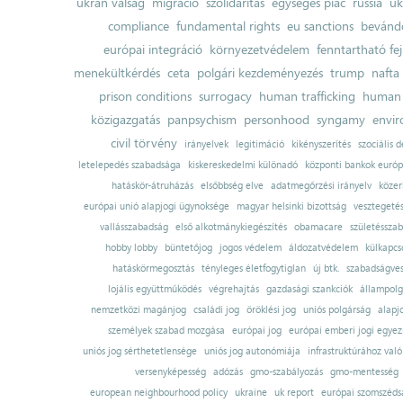
ukrán válság
migráció
szolidaritás
egységes piac
russia
uk
compliance
fundamental rights
eu sanctions
bevándo
európai integráció
környezetvédelem
fenntartható fe
menekültkérdés
ceta
polgári kezdeményezés
trump
nafta
prison conditions
surrogacy
human trafficking
human 
közigazgatás
panpsychism
personhood
syngamy
envi
civil törvény
irányelvek
legitimáció
kikényszerítés
szociális d
letelepedés szabadsága
kiskereskedelmi különadó
központi bankok európ
hatáskör-átruházás
elsőbbség elve
adatmegőrzési irányelv
közer
európai unió alapjogi ügynoksége
magyar helsinki bizottság
vesztegeté
vallásszabadság
első alkotmánykiegészítés
obamacare
születésszab
hobby lobby
büntetőjog
jogos védelem
áldozatvédelem
külkapcs
hatáskörmegosztás
tényleges életfogytiglan
új btk.
szabadságves
lojális együttműködés
végrehajtás
gazdasági szankciók
állampolg
nemzetközi magánjog
családi jog
öröklési jog
uniós polgárság
alapj
személyek szabad mozgása
európai jog
európai emberi jogi egye
uniós jog sérthetetlensége
uniós jog autonómiája
infrastruktúrához val
versenyképesség
adózás
gmo-szabályozás
gmo-mentesség
european neighbourhood policy
ukraine
uk report
európai szomszédsá