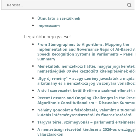
Útmutató a szerzőknek
Impresszum
Legutóbbi bejegyzések
From Stenographers to Algorithms: Mapping the
Implementation and Governance Gaps of AI-Based 
Speech Recognition Systems in Parliaments – Panel 
Summary
Menekültek, nemzetközi háttér, magyar jogi keretek
nemzetiségűek 80 éve kezdődött kitelepítésének el
„Egy új remény” – avagy szerény javaslatok a majda
alkotmány és a nemzetközi jog viszonyára vonatkoz
A civil szervezetek betölthetik-e a szakmai ellenzék 
Recent Lessons and Ongoing Challenges in the Resea
Algorithmic Constitutionalism – Discussion Summar
Néhány gondolat a felsőoktatás, valamint a tudomá
kutatás intézményrendszeréről és finanszírozásáról
Tárgyra térés, szómegvonás – parlamenti értelmezés
A nemzetiségi részvétel kérdései a 2026-os országgyű
választásokon