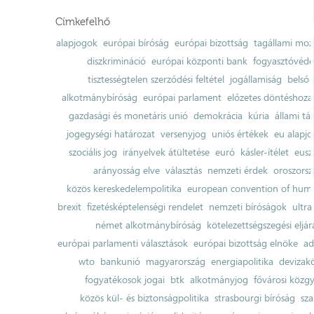
Címkefelhő
alapjogok
európai bíróság
európai bizottság
tagállami moz
diszkrimináció
európai központi bank
fogyasztóvéd
tisztességtelen szerződési feltétel
jogállamiság
belső 
alkotmánybíróság
európai parlament
előzetes döntéshozata
gazdasági és monetáris unió
demokrácia
kúria
állami t
jogegységi határozat
versenyjog
uniós értékek
eu alapjo
szociális jog
irányelvek átültetése
euró
kásler-ítélet
eusz
arányosság elve
választás
nemzeti érdek
oroszorsz
közös kereskedelempolitika
european convention of huma
brexit
fizetésképtelenségi rendelet
nemzeti bíróságok
ultra
német alkotmánybíróság
kötelezettségszegési eljár
európai parlamenti választások
európai bizottság elnöke
ad
wto
bankunió
magyarország
energiapolitika
devizak
fogyatékosok jogai
btk
alkotmányjog
fővárosi közgy
közös kül- és biztonságpolitika
strasbourgi bíróság
sza