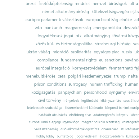
brexit
fizetésképtelenségi rendelet
nemzeti bíróságok
ultra
német alkotmánybíróság
kötelezettségszegési eljár
európai parlamenti választások
európai bizottság elnöke
ad
wto
bankunió
magyarország
energiapolitika
devizak
fogyatékosok jogai
btk
alkotmányjog
fővárosi közgy
közös kül- és biztonságpolitika
strasbourgi bíróság
sza
ukrán válság
migráció
szolidaritás
egységes piac
russia
uk
compliance
fundamental rights
eu sanctions
bevándo
európai integráció
környezetvédelem
fenntartható fe
menekültkérdés
ceta
polgári kezdeményezés
trump
nafta
prison conditions
surrogacy
human trafficking
human 
közigazgatás
panpsychism
personhood
syngamy
envi
civil törvény
irányelvek
legitimáció
kikényszerítés
szociális d
letelepedés szabadsága
kiskereskedelmi különadó
központi bankok európ
hatáskör-átruházás
elsőbbség elve
adatmegőrzési irányelv
közer
európai unió alapjogi ügynoksége
magyar helsinki bizottság
vesztegeté
vallásszabadság
első alkotmánykiegészítés
obamacare
születésszab
hobby lobby
büntetőjog
jogos védelem
áldozatvédelem
külkapcs