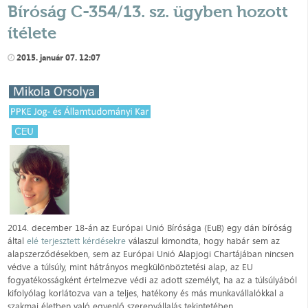
Bíróság C-354/13. sz. ügyben hozott
ítélete
2015. január 07. 12:07
2014. december 18-án az Európai Unió Bírósága (EuB) egy dán bíróság
által
elé terjesztett kérdésekre
válaszul kimondta, hogy habár sem az
alapszerződésekben, sem az Európai Unió Alapjogi Chartájában nincsen
védve a túlsúly, mint hátrányos megkülönböztetési alap, az EU
fogyatékosságként értelmezve védi az adott személyt, ha az a túlsúlyából
kifolyólag korlátozva van a teljes, hatékony és más munkavállalókkal a
szakmai életben való egyenlő szerepvállalás tekintetében.