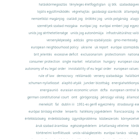
hatáskörmegosztás
tényleges életfogytiglan
új btk.
szabadságves
lojális együttműködés
végrehajtás
gazdasági szankciók
állampolg
nemzetközi magánjog
családi jog
öröklési jog
uniós polgárság
alapj
személyek szabad mozgása
európai jog
európai emberi jogi egye
uniós jog sérthetetlensége
uniós jog autonómiája
infrastruktúrához val
versenyképesség
adózás
gmo-szabályozás
gmo-mentesség
european neighbourhood policy
ukraine
uk report
európai szomszédsá
brit jelentés
excessive deficit
exclusionarism
protectionism
nationa
consumer protection
single market
retaliation
hungary
european court
autonomy of eu legal order
inviolability of eu legal order
european values
rule of law
democracy
reklámadó
verseny szabadsága
halálbün
schuman-nyilatkozat
alapító atyák
juncker bizottság
energiahatékonysá
energiaunió
eurasian economic union
dcfta
european central 
german constitutional court
omt
görögország
pénzügyi válság
államcs
menekült
fal
dublin iii
1951-es genfi egyezmény
strasbourgi es
európai bíróság elnöke
lenaerts
hatékony jogvédelem
franciaország
n
értékközösség
érdekközösség
ügynökprobléma
közbeszerzés
környezetvé
áruk szabad áramlása
egészségvédelem
ártatlanság vélelme
török
történelmi konfliktusok
uniós válságkezelés
európai tanács
válság