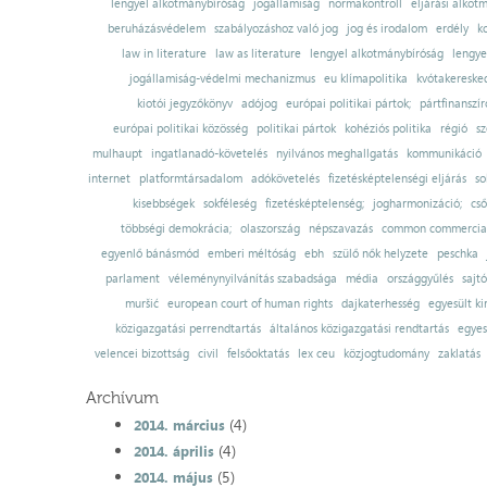
lengyel alkotmánybíróság
jogállamiság
normakontroll
eljárási alkot
beruházásvédelem
szabályozáshoz való jog
jog és irodalom
erdély
k
law in literature
law as literature
lengyel alkotmánybíróság
lengye
jogállamiság-védelmi mechanizmus
eu klímapolitika
kvótakereske
kiotói jegyzőkönyv
adójog
európai politikai pártok;
pártfinanszír
európai politikai közösség
politikai pártok
kohéziós politika
régió
sz
mulhaupt
ingatlanadó-követelés
nyilvános meghallgatás
kommunikáció
internet
platformtársadalom
adókövetelés
fizetésképtelenségi eljárás
so
kisebbségek
sokféleség
fizetésképtelenség;
jogharmonizáció;
cső
többségi demokrácia;
olaszország
népszavazás
common commercial
egyenlő bánásmód
emberi méltóság
ebh
szülő nők helyzete
peschka
parlament
véleménynyilvánítás szabadsága
média
országgyűlés
sajt
muršić
european court of human rights
dajkaterhesség
egyesült ki
közigazgatási perrendtartás
általános közigazgatási rendtartás
egyes
velencei bizottság
civil
felsőoktatás
lex ceu
közjogtudomány
zaklatás
Archívum
(4)
2014. március
(4)
2014. április
(5)
2014. május