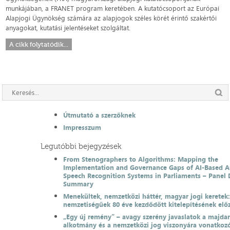
munkájában, a FRANET program keretében. A kutatócsoport az Európai
Alapjogi Ügynökség számára az alapjogok széles körét érintő szakértői
anyagokat, kutatási jelentéseket szolgáltat.
A cikk folytatódik...
Útmutató a szerzőknek
Impresszum
Legutóbbi bejegyzések
From Stenographers to Algorithms: Mapping the
Implementation and Governance Gaps of AI-Based 
Speech Recognition Systems in Parliaments – Panel 
Summary
Menekültek, nemzetközi háttér, magyar jogi keretek
nemzetiségűek 80 éve kezdődött kitelepítésének el
„Egy új remény” – avagy szerény javaslatok a majda
alkotmány és a nemzetközi jog viszonyára vonatkoz