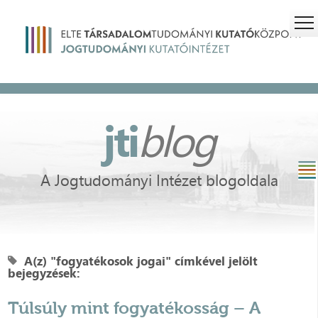
jti
blog
A Jogtudományi Intézet blogoldala
A(z) "fogyatékosok jogai" címkével jelölt
bejegyzések:
Túlsúly mint fogyatékosság – A