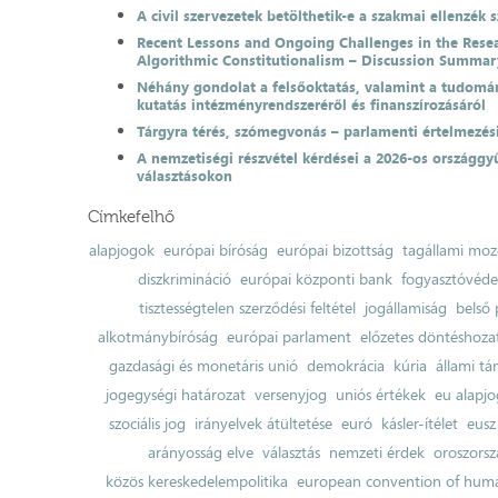
A civil szervezetek betölthetik-e a szakmai ellenzék 
Recent Lessons and Ongoing Challenges in the Resea
Algorithmic Constitutionalism – Discussion Summar
Néhány gondolat a felsőoktatás, valamint a tudomá
kutatás intézményrendszeréről és finanszírozásáról
Tárgyra térés, szómegvonás – parlamenti értelmezés
A nemzetiségi részvétel kérdései a 2026-os országgyű
választásokon
Címkefelhő
alapjogok
európai bíróság
európai bizottság
tagállami moz
diszkrimináció
európai központi bank
fogyasztóvéd
tisztességtelen szerződési feltétel
jogállamiság
belső 
alkotmánybíróság
európai parlament
előzetes döntéshozata
gazdasági és monetáris unió
demokrácia
kúria
állami t
jogegységi határozat
versenyjog
uniós értékek
eu alapjo
szociális jog
irányelvek átültetése
euró
kásler-ítélet
eusz
arányosság elve
választás
nemzeti érdek
oroszorsz
közös kereskedelempolitika
european convention of huma