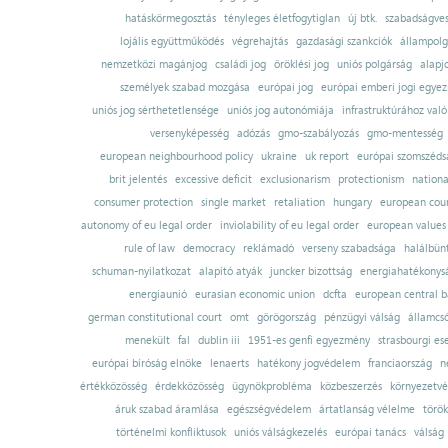
hatáskörmegosztás
tényleges életfogytiglan
új btk.
szabadságves
lojális együttműködés
végrehajtás
gazdasági szankciók
állampolg
nemzetközi magánjog
családi jog
öröklési jog
uniós polgárság
alapj
személyek szabad mozgása
európai jog
európai emberi jogi egye
uniós jog sérthetetlensége
uniós jog autonómiája
infrastruktúrához val
versenyképesség
adózás
gmo-szabályozás
gmo-mentesség
european neighbourhood policy
ukraine
uk report
európai szomszédsá
brit jelentés
excessive deficit
exclusionarism
protectionism
nationa
consumer protection
single market
retaliation
hungary
european court
autonomy of eu legal order
inviolability of eu legal order
european values
rule of law
democracy
reklámadó
verseny szabadsága
halálbün
schuman-nyilatkozat
alapító atyák
juncker bizottság
energiahatékonysá
energiaunió
eurasian economic union
dcfta
european central 
german constitutional court
omt
görögország
pénzügyi válság
államcs
menekült
fal
dublin iii
1951-es genfi egyezmény
strasbourgi es
európai bíróság elnöke
lenaerts
hatékony jogvédelem
franciaország
n
értékközösség
érdekközösség
ügynökprobléma
közbeszerzés
környezetvé
áruk szabad áramlása
egészségvédelem
ártatlanság vélelme
török
történelmi konfliktusok
uniós válságkezelés
európai tanács
válság