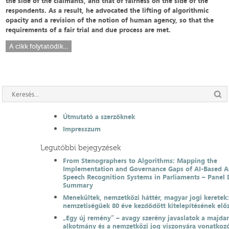
the side of the claimants, and that of fairness on the side of the
respondents. As a result, he advocated the lifting of algorithmic
opacity and a revision of the notion of human agency, so that the
requirements of a fair trial and due process are met.
A cikk folytatódik...
Útmutató a szerzőknek
Impresszum
Legutóbbi bejegyzések
From Stenographers to Algorithms: Mapping the
Implementation and Governance Gaps of AI-Based 
Speech Recognition Systems in Parliaments – Panel 
Summary
Menekültek, nemzetközi háttér, magyar jogi keretek
nemzetiségűek 80 éve kezdődött kitelepítésének el
„Egy új remény” – avagy szerény javaslatok a majda
alkotmány és a nemzetközi jog viszonyára vonatkoz