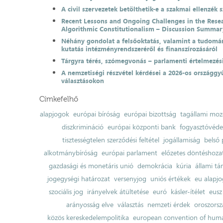
A civil szervezetek betölthetik-e a szakmai ellenzék 
Recent Lessons and Ongoing Challenges in the Resea
Algorithmic Constitutionalism – Discussion Summar
Néhány gondolat a felsőoktatás, valamint a tudomá
kutatás intézményrendszeréről és finanszírozásáról
Tárgyra térés, szómegvonás – parlamenti értelmezés
A nemzetiségi részvétel kérdései a 2026-os országgyű
választásokon
Címkefelhő
alapjogok
európai bíróság
európai bizottság
tagállami moz
diszkrimináció
európai központi bank
fogyasztóvéd
tisztességtelen szerződési feltétel
jogállamiság
belső 
alkotmánybíróság
európai parlament
előzetes döntéshozata
gazdasági és monetáris unió
demokrácia
kúria
állami t
jogegységi határozat
versenyjog
uniós értékek
eu alapjo
szociális jog
irányelvek átültetése
euró
kásler-ítélet
eusz
arányosság elve
választás
nemzeti érdek
oroszorsz
közös kereskedelempolitika
european convention of huma