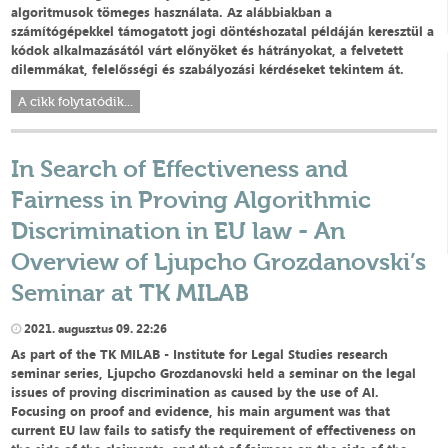
algoritmusok tömeges használata. Az alábbiakban a
számítógépekkel támogatott jogi döntéshozatal példáján keresztül a
kódok alkalmazásától várt előnyöket és hátrányokat, a felvetett
dilemmákat, felelősségi és szabályozási kérdéseket tekintem át.
A cikk folytatódik...
In Search of Effectiveness and
Fairness in Proving Algorithmic
Discrimination in EU law - An
Overview of Ljupcho Grozdanovski’s
Seminar at TK MILAB
2021. augusztus 09. 22:26
As part of the TK MILAB - Institute for Legal Studies research
seminar series, Ljupcho Grozdanovski held a seminar on the legal
issues of proving discrimination as caused by the use of AI.
Focusing on proof and evidence, his main argument was that
current EU law fails to satisfy the requirement of effectiveness on