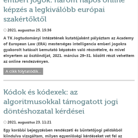
képzés a legkiválóbb európai
szakértőktől
2021. augusztus 25. 15:36
A TK Jogtudományi Intézetének kutatójaként pályáztam az Academy
of European Law (ERA) mesterséges intelligencia emberi jogokra
gyakorolt hatásait bemutató képzésén való részvételre, és mivel
elnyertem az ösztöndíjat, 2021. március 29–31. között részt vehettem
az online rendezvényen.
A cikk folytatódik...
Kódok és kódexek: az
algoritmusokkal támogatott jogi
döntéshozatal kérdései
2021. augusztus 23. 11:21
Egy korábbi bejegyzésben rendészeti és büntetőjogi példákból
kiindulva vizsgáltam, milyen egyenlőségi kérdéseket vet fel az