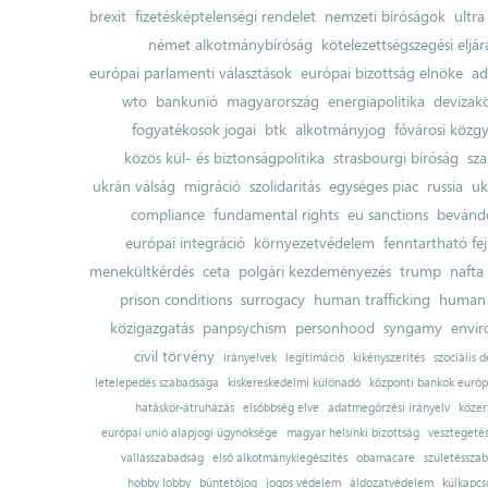
brexit
fizetésképtelenségi rendelet
nemzeti bíróságok
ultra
német alkotmánybíróság
kötelezettségszegési eljár
európai parlamenti választások
európai bizottság elnöke
ad
wto
bankunió
magyarország
energiapolitika
devizak
fogyatékosok jogai
btk
alkotmányjog
fővárosi közgy
közös kül- és biztonságpolitika
strasbourgi bíróság
sza
ukrán válság
migráció
szolidaritás
egységes piac
russia
uk
compliance
fundamental rights
eu sanctions
bevándo
európai integráció
környezetvédelem
fenntartható fe
menekültkérdés
ceta
polgári kezdeményezés
trump
nafta
prison conditions
surrogacy
human trafficking
human 
közigazgatás
panpsychism
personhood
syngamy
envi
civil törvény
irányelvek
legitimáció
kikényszerítés
szociális d
letelepedés szabadsága
kiskereskedelmi különadó
központi bankok európ
hatáskör-átruházás
elsőbbség elve
adatmegőrzési irányelv
közer
európai unió alapjogi ügynoksége
magyar helsinki bizottság
vesztegeté
vallásszabadság
első alkotmánykiegészítés
obamacare
születésszab
hobby lobby
büntetőjog
jogos védelem
áldozatvédelem
külkapcs