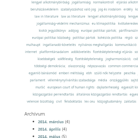
lengyel alkotmánybíróság
jogállamiság
normakontroll
eljárási alkot
beruházásvédelem
szabályozáshoz való jog
jog és irodalom
erdély
k
law in literature
law as literature
lengyel alkotmánybíróság
lengye
jogállamiság-védelmi mechanizmus
eu klímapolitika
kvótakereske
kiotói jegyzőkönyv
adójog
európai politikai pártok;
pártfinanszír
európai politikai közösség
politikai pártok
kohéziós politika
régió
sz
mulhaupt
ingatlanadó-követelés
nyilvános meghallgatás
kommunikáció
internet
platformtársadalom
adókövetelés
fizetésképtelenségi eljárás
so
kisebbségek
sokféleség
fizetésképtelenség;
jogharmonizáció;
cső
többségi demokrácia;
olaszország
népszavazás
common commercial
egyenlő bánásmód
emberi méltóság
ebh
szülő nők helyzete
peschka
parlament
véleménynyilvánítás szabadsága
média
országgyűlés
sajt
muršić
european court of human rights
dajkaterhesség
egyesült ki
közigazgatási perrendtartás
általános közigazgatási rendtartás
egyes
velencei bizottság
civil
felsőoktatás
lex ceu
közjogtudomány
zaklatás
Archívum
(4)
2014. március
(4)
2014. április
(5)
2014. május