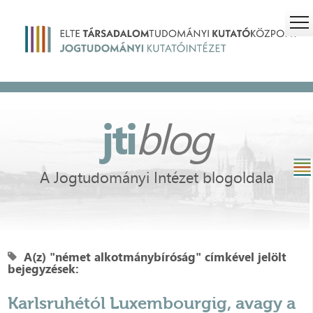
jti
blog
A Jogtudományi Intézet blogoldala
A(z) "német alkotmánybíróság" címkével jelölt
bejegyzések:
Karlsruhétól Luxembourgig, avagy a