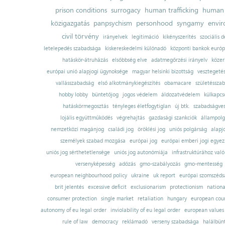
prison conditions
surrogacy
human trafficking
human 
közigazgatás
panpsychism
personhood
syngamy
envi
civil törvény
irányelvek
legitimáció
kikényszerítés
szociális d
letelepedés szabadsága
kiskereskedelmi különadó
központi bankok európ
hatáskör-átruházás
elsőbbség elve
adatmegőrzési irányelv
közer
európai unió alapjogi ügynoksége
magyar helsinki bizottság
vesztegeté
vallásszabadság
első alkotmánykiegészítés
obamacare
születésszab
hobby lobby
büntetőjog
jogos védelem
áldozatvédelem
külkapcs
hatáskörmegosztás
tényleges életfogytiglan
új btk.
szabadságves
lojális együttműködés
végrehajtás
gazdasági szankciók
állampolg
nemzetközi magánjog
családi jog
öröklési jog
uniós polgárság
alapj
személyek szabad mozgása
európai jog
európai emberi jogi egye
uniós jog sérthetetlensége
uniós jog autonómiája
infrastruktúrához val
versenyképesség
adózás
gmo-szabályozás
gmo-mentesség
european neighbourhood policy
ukraine
uk report
európai szomszédsá
brit jelentés
excessive deficit
exclusionarism
protectionism
nationa
consumer protection
single market
retaliation
hungary
european court
autonomy of eu legal order
inviolability of eu legal order
european values
rule of law
democracy
reklámadó
verseny szabadsága
halálbün