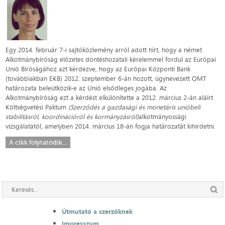
Egy 2014. február 7-i sajtóközlemény arról adott hírt, hogy a német
Alkotmánybíróság előzetes döntéshozatali kérelemmel fordul az Európai
Unió Bíróságához azt kérdezve, hogy az Európai Központi Bank
(továbbiakban EKB) 2012. szeptember 6-án hozott, úgynevezett OMT
határozata beleütközik-e az Unió elsődleges jogába. Az
Alkotmánybíróság ezt a kérdést elkülönítette a 2012. március 2-án aláírt
Költségvetési Paktum
(Szerződés a gazdasági és monetáris unióbeli
stabilitásról, koordinációról és kormányzásról)
alkotmányossági
vizsgálatától, amelyben 2014. március 18-án fogja határozatát kihirdetni.
A cikk folytatódik...
Útmutató a szerzőknek
Impresszum