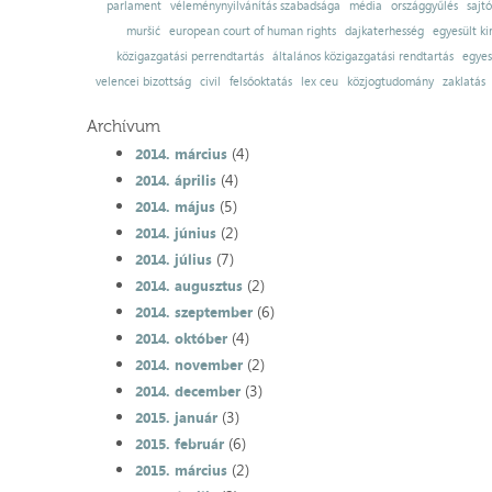
parlament
véleménynyilvánítás szabadsága
média
országgyűlés
sajt
muršić
european court of human rights
dajkaterhesség
egyesült ki
közigazgatási perrendtartás
általános közigazgatási rendtartás
egyes
velencei bizottság
civil
felsőoktatás
lex ceu
közjogtudomány
zaklatás
Archívum
(4)
2014. március
(4)
2014. április
(5)
2014. május
(2)
2014. június
(7)
2014. július
(2)
2014. augusztus
(6)
2014. szeptember
(4)
2014. október
(2)
2014. november
(3)
2014. december
(3)
2015. január
(6)
2015. február
(2)
2015. március