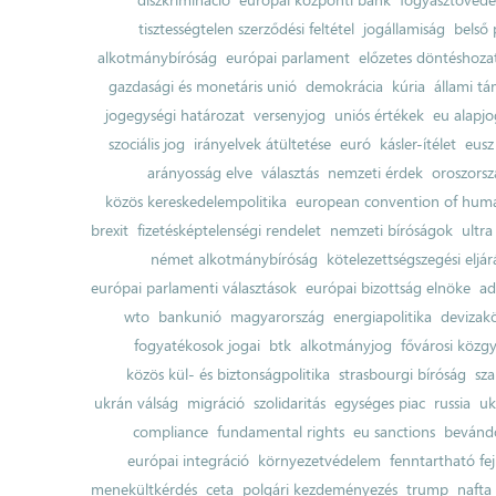
tisztességtelen szerződési feltétel
jogállamiság
belső 
alkotmánybíróság
európai parlament
előzetes döntéshozata
gazdasági és monetáris unió
demokrácia
kúria
állami t
jogegységi határozat
versenyjog
uniós értékek
eu alapjo
szociális jog
irányelvek átültetése
euró
kásler-ítélet
eusz
arányosság elve
választás
nemzeti érdek
oroszorsz
közös kereskedelempolitika
european convention of huma
brexit
fizetésképtelenségi rendelet
nemzeti bíróságok
ultra
német alkotmánybíróság
kötelezettségszegési eljár
európai parlamenti választások
európai bizottság elnöke
ad
wto
bankunió
magyarország
energiapolitika
devizak
fogyatékosok jogai
btk
alkotmányjog
fővárosi közgy
közös kül- és biztonságpolitika
strasbourgi bíróság
sza
ukrán válság
migráció
szolidaritás
egységes piac
russia
uk
compliance
fundamental rights
eu sanctions
bevándo
európai integráció
környezetvédelem
fenntartható fe
menekültkérdés
ceta
polgári kezdeményezés
trump
nafta