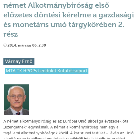
német Alkotmánybíróság első
előzetes döntési kérelme a gazdasági
és monetáris unió tárgykörében 2.
rész
2014. március 06. 2:30
A német alkotmánybíróság és az Európai Unió Bírósága évtizedek óta
„üzengetnek” egymásnak. A német alkotmánybíróság nem egy a
tagállami alkotmánybíróságok közül. A karlsruhei testület – lévén az Unió
alapító nagy tagállamai egyikének rendkívüli intellektuális és erkölcsi