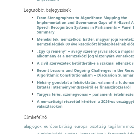
Legutóbbi bejegyzések
From Stenographers to Algorithms: Mapping the
Implementation and Governance Gaps of AI-Based 
Speech Recognition Systems in Parliaments – Panel 
Summary
Menekültek, nemzetközi háttér, magyar jogi keretek
nemzetiségűek 80 éve kezdődött kitelepítésének el
„Egy új remény” – avagy szerény javaslatok a majda
alkotmány és a nemzetközi jog viszonyára vonatkoz
A civil szervezetek betölthetik-e a szakmai ellenzék 
Recent Lessons and Ongoing Challenges in the Resea
Algorithmic Constitutionalism – Discussion Summar
Néhány gondolat a felsőoktatás, valamint a tudomá
kutatás intézményrendszeréről és finanszírozásáról
Tárgyra térés, szómegvonás – parlamenti értelmezés
A nemzetiségi részvétel kérdései a 2026-os országgyű
választásokon
Címkefelhő
alapjogok
európai bíróság
európai bizottság
tagállami moz
diszkrimináció
európai központi bank
fogyasztóvéd