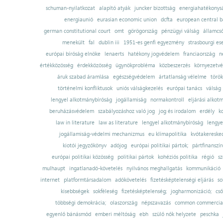
schuman-nyilatkozat
alapító atyák
juncker bizottság
energiahatékonysá
energiaunió
eurasian economic union
dcfta
european central 
german constitutional court
omt
görögország
pénzügyi válság
államcs
menekült
fal
dublin iii
1951-es genfi egyezmény
strasbourgi es
európai bíróság elnöke
lenaerts
hatékony jogvédelem
franciaország
n
értékközösség
érdekközösség
ügynökprobléma
közbeszerzés
környezetvé
áruk szabad áramlása
egészségvédelem
ártatlanság vélelme
török
történelmi konfliktusok
uniós válságkezelés
európai tanács
válság
lengyel alkotmánybíróság
jogállamiság
normakontroll
eljárási alkot
beruházásvédelem
szabályozáshoz való jog
jog és irodalom
erdély
k
law in literature
law as literature
lengyel alkotmánybíróság
lengye
jogállamiság-védelmi mechanizmus
eu klímapolitika
kvótakereske
kiotói jegyzőkönyv
adójog
európai politikai pártok;
pártfinanszír
európai politikai közösség
politikai pártok
kohéziós politika
régió
sz
mulhaupt
ingatlanadó-követelés
nyilvános meghallgatás
kommunikáció
internet
platformtársadalom
adókövetelés
fizetésképtelenségi eljárás
so
kisebbségek
sokféleség
fizetésképtelenség;
jogharmonizáció;
cső
többségi demokrácia;
olaszország
népszavazás
common commercial
egyenlő bánásmód
emberi méltóság
ebh
szülő nők helyzete
peschka