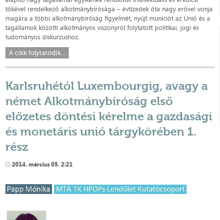
tőkével rendelkező alkotmánybírósága – évtizedek óta nagy erővel vonja
magára a többi alkotmánybíróság figyelmét, nyújt muníciót az Unió és a
tagállamok közötti alkotmányos viszonyról folytatott politikai, jogi és
tudományos diskurzushoz.
A cikk folytatódik...
Karlsruhétól Luxembourgig, avagy a
német Alkotmánybíróság első
előzetes döntési kérelme a gazdasági
és monetáris unió tárgykörében 1.
rész
2014. március 05. 2:21