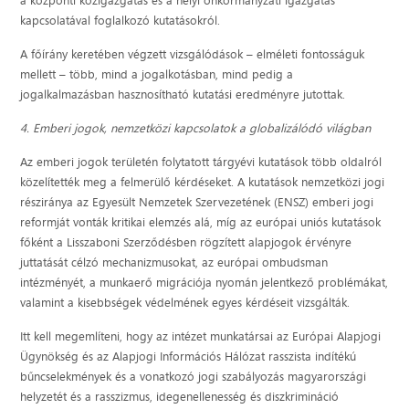
a központi közigazgatás és a helyi önkormányzati igazgatás
kapcsolatával foglalkozó kutatásokról.
A főírány keretében végzett vizsgálódások – elméleti fontosságuk
mellett – több, mind a jogalkotásban, mind pedig a
jogalkalmazásban hasznosítható kutatási eredményre jutottak.
4. Emberi jogok, nemzetközi kapcsolatok a globalizálódó világban
Az emberi jogok területén folytatott tárgyévi kutatások több oldalról
közelítették meg a felmerülő kérdéseket. A kutatások nemzetközi jogi
résziránya az Egyesült Nemzetek Szervezetének (ENSZ) emberi jogi
reformját vonták kritikai elemzés alá, míg az európai uniós kutatások
főként a Lisszaboni Szerződésben rögzített alapjogok érvényre
juttatását célzó mechanizmusokat, az európai ombudsman
intézményét, a munkaerő migrációja nyomán jelentkező problémákat,
valamint a kisebbségek védelmének egyes kérdéseit vizsgálták.
Itt kell megemlíteni, hogy az intézet munkatársai az Európai Alapjogi
Ügynökség és az Alapjogi Információs Hálózat rasszista indítékú
bűncselekmények és a vonatkozó jogi szabályozás magyarországi
helyzetét és a rasszizmus, idegenellenesség és diszkrimináció