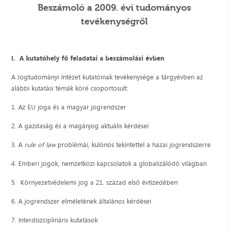
Beszámoló a 2009. évi tudományos
tevékenységről
I. A kutatóhely fő feladatai a beszámolási évben
A Jogtudományi Intézet kutatóinak tevékenysége a tárgyévben az
alábbi kutatási témák köré csoportosult:
1. Az EU joga és a magyar jogrendszer
2. A gazdaság és a magánjog aktuális kérdései
3. A
rule of law
problémái, különös tekintettel a hazai jogrendszerre
4. Emberi jogok, nemzetközi kapcsolatok a globalizálódó világban
5. Környezetvédelemi jog a 21. század első évtizedében
6. A jogrendszer elméletének általános kérdései
7. Interdiszciplináris kutatások