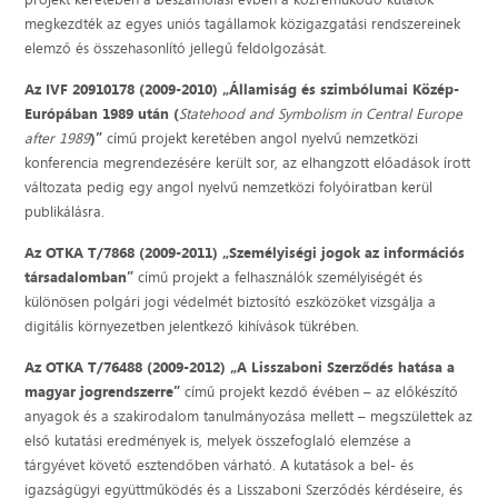
megkezdték az egyes uniós tagállamok közigazgatási rendszereinek
elemző és összehasonlító jellegű feldolgozását.
Az IVF 20910178 (2009-2010)
„Államiság és szimbólumai Közép-
Európában 1989 után (
Statehood and Symbolism in Central Europe
after 1989
)”
című projekt keretében angol nyelvű nemzetközi
konferencia megrendezésére került sor, az elhangzott előadások írott
változata pedig egy angol nyelvű nemzetközi folyóiratban kerül
publikálásra.
Az OTKA T/7868 (2009-2011) „Személyiségi jogok az információs
társadalomban”
című projekt a felhasználók személyiségét és
különösen polgári jogi védelmét biztosító eszközöket vizsgálja a
digitális környezetben jelentkező kihívások tükrében.
Az OTKA T/76488 (2009-2012)
„A Lisszaboni Szerződés hatása a
magyar jogrendszerre”
című projekt kezdő évében – az előkészítő
anyagok és a szakirodalom tanulmányozása mellett – megszülettek az
első kutatási eredmények is, melyek összefoglaló elemzése a
tárgyévet követő esztendőben várható. A kutatások a bel- és
igazságügyi együttműködés és a Lisszaboni Szerződés kérdéseire, és