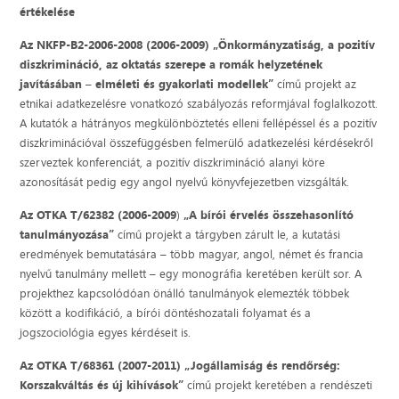
értékelése
Az NKFP-B2-2006-2008 (2006-2009) „Önkormányzatiság, a pozitív
diszkrimináció, az oktatás szerepe a romák helyzetének
javításában
–
elméleti és gyakorlati modellek”
című projekt az
etnikai adatkezelésre vonatkozó szabályozás reformjával foglalkozott.
A kutatók a hátrányos megkülönböztetés elleni fellépéssel és a pozitív
diszkriminációval összefüggésben felmerülő adatkezelési kérdésekről
szerveztek konferenciát, a pozitív diszkrimináció alanyi köre
azonosítását pedig egy angol nyelvű könyvfejezetben vizsgálták.
Az OTKA T/62382 (2006-2009
)
„A bírói érvelés összehasonlító
tanulmányozása”
című projekt a tárgyben zárult le, a kutatási
eredmények bemutatására – több magyar, angol, német és francia
nyelvű tanulmány mellett – egy monográfia keretében került sor. A
projekthez kapcsolódóan önálló tanulmányok elemezték többek
között a kodifikáció, a bírói döntéshozatali folyamat és a
jogszociológia egyes kérdéseit is.
Az OTKA T/68361 (2007-2011) „Jogállamiság és rendőrség:
Korszakváltás és új kihívások”
című projekt keretében a rendészeti