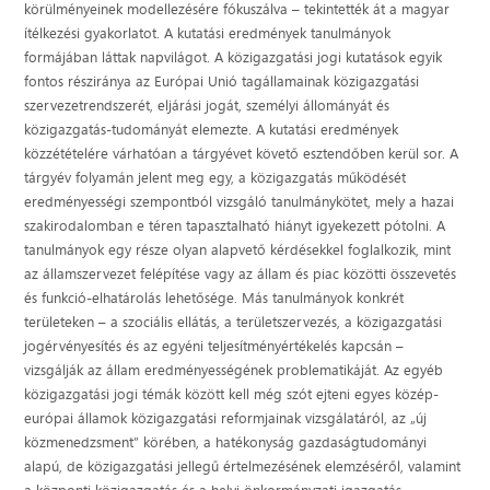
körülményeinek modellezésére fókuszálva – tekintették át a magyar
ítélkezési gyakorlatot. A kutatási eredmények tanulmányok
formájában láttak napvilágot. A közigazgatási jogi kutatások egyik
fontos résziránya az Európai Unió tagállamainak közigazgatási
szervezetrendszerét, eljárási jogát, személyi állományát és
közigazgatás-tudományát elemezte. A kutatási eredmények
közzétételére várhatóan a tárgyévet követő esztendőben kerül sor. A
tárgyév folyamán jelent meg egy, a közigazgatás működését
eredményességi szempontból vizsgáló tanulmánykötet, mely a hazai
szakirodalomban e téren tapasztalható hiányt igyekezett pótolni. A
tanulmányok egy része olyan alapvető kérdésekkel foglalkozik, mint
az államszervezet felépítése vagy az állam és piac közötti összevetés
és funkció-elhatárolás lehetősége. Más tanulmányok konkrét
területeken – a szociális ellátás, a területszervezés, a közigazgatási
jogérvényesítés és az egyéni teljesítményértékelés kapcsán –
vizsgálják az állam eredményességének problematikáját. Az egyéb
közigazgatási jogi témák között kell még szót ejteni egyes közép-
európai államok közigazgatási reformjainak vizsgálatáról, az „új
közmenedzsment” körében, a hatékonyság gazdaságtudományi
alapú, de közigazgatási jellegű értelmezésének elemzéséről, valamint