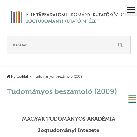
Nyitóoldal
Tudományos beszámoló (2009)
Tudományos beszámoló (2009)
MAGYAR TUDOMÁNYOS AKADÉMIA
Jogtudományi Intézete