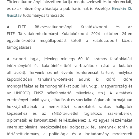
Történettudományi Intézetben tartja megbeszéléseit és konferenciáit,
és ez az intézmény a kiadója a publikációinak is. Vezetője:
Kecskés D.
Gusztáv
tudományos tanácsadó.
A ELTE Bölcsészettudományi Kutatóközpont és az
ELTE Társadalomtudományi Kutatóközpont 2024. október 24-én
együttműködési megállapodást kötött a kutatócsoport közös
támogatására.
A csoport tagjai, jelenleg mintegy 60 fő, számos felsőoktatási
intézményből és kutatóintézetből verbuválódik (lásd a kutatók
affiliációit). Terveink szerint évente konferenciát tartunk, melyhez
kapcsolódóan tanulmányköteteket adunk ki. Időről időre
monográfiákat és kismonográfiákat publikálunk (pl. Magyarország és
az UNESCO, ENSZ békefenntartó műveletek, stb.). A kutatások
eredményei tankönyvek, előadások és speciálkollégiumok formájában
hozzájárulhatnak a nemzetközi kapcsolatok szakos hallgatók
képzéséhez és az ENSZ-területtel foglalkozó szakemberek,
diplomaták és katonatisztek felkészüléséhez is. Az egyes résztémákat
interdiszciplináris megközelítéssel dolgozzuk fel, amelynek során a
történettudomány, a politológia és a jogtudomány módszereit