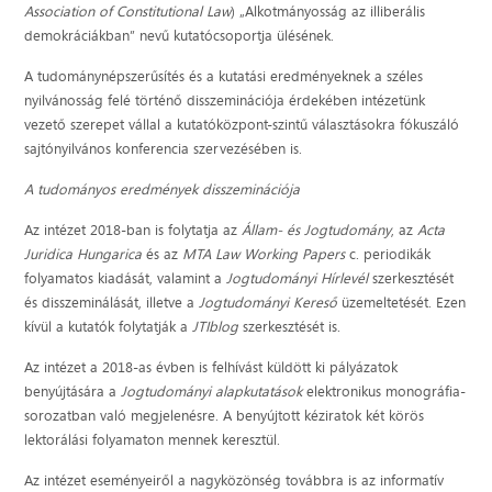
Association of Constitutional Law
) „Alkotmányosság az illiberális
demokráciákban” nevű kutatócsoportja ülésének.
A tudománynépszerűsítés és a kutatási eredményeknek a széles
nyilvánosság felé történő disszeminációja érdekében intézetünk
vezető szerepet vállal a kutatóközpont-szintű választásokra fókuszáló
sajtónyilvános konferencia szervezésében is.
A tudományos eredmények disszeminációja
Az intézet 2018-ban is folytatja az
Állam- és Jogtudomány
, az
Acta
Juridica Hungarica
és az
MTA Law Working Papers
c. periodikák
folyamatos kiadását, valamint a
Jogtudományi Hírlevél
szerkesztését
és disszeminálását, illetve a
Jogtudományi Kereső
üzemeltetését. Ezen
kívül a kutatók folytatják a
JTIblog
szerkesztését is.
Az intézet a 2018-as évben is felhívást küldött ki pályázatok
benyújtására a
Jogtudományi alapkutatások
elektronikus monográfia-
sorozatban való megjelenésre. A benyújtott kéziratok két körös
lektorálási folyamaton mennek keresztül.
Az intézet eseményeiről a nagyközönség továbbra is az informatív