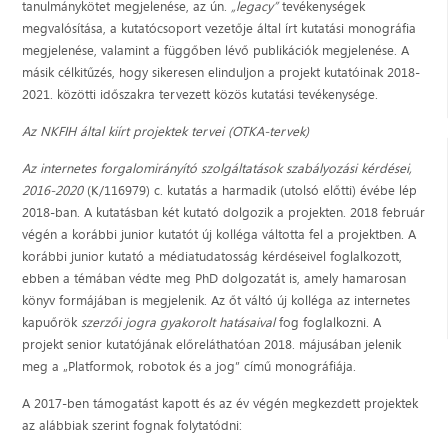
tanulmánykötet megjelenése, az ún.
„legacy”
tevékenységek
megvalósítása, a kutatócsoport vezetője által írt kutatási monográfia
megjelenése, valamint a függőben lévő publikációk megjelenése. A
másik célkitűzés, hogy sikeresen elinduljon a projekt kutatóinak 2018-
2021. közötti időszakra tervezett közös kutatási tevékenysége.
Az NKFIH által kiírt projektek tervei (OTKA-tervek)
Az internetes forgalomirányító szolgáltatások szabályozási kérdései,
2016-2020
(K/116979) c. kutatás a harmadik (utolsó előtti) évébe lép
2018-ban. A kutatásban két kutató dolgozik a projekten. 2018 február
végén a korábbi junior kutatót új kolléga váltotta fel a projektben. A
korábbi junior kutató a médiatudatosság kérdéseivel foglalkozott,
ebben a témában védte meg PhD dolgozatát is, amely hamarosan
könyv formájában is megjelenik. Az őt váltó új kolléga az internetes
kapuőrök
szerzői jogra gyakorolt hatásaival
fog foglalkozni. A
projekt senior kutatójának előreláthatóan 2018. májusában jelenik
meg a „Platformok, robotok és a jog” című monográfiája.
A 2017-ben támogatást kapott és az év végén megkezdett projektek
az alábbiak szerint fognak folytatódni: