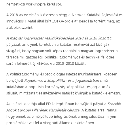
nemzetközi workshopra kerül sor.
A 2018-as év elején is összesen négy, a Nemzeti Kutatási, Fejlesztési és
Innovációs Hivatal által kiírt „OTKA-projekt” beadása történt meg, az
alábbiak szerint:
A magyar jogrendszer reakcióképessége 2010 és 2018 között
c.
pályázat, amelynek keretében a kutatás résztvevői azt kívánják
vizsgálni, hogy hogyan volt képes reagálni a magyar jogrendszer a
társadalmi, gazdasági, politikai, tudományos és technikai fejlődés
során felmerült új kihívásokra 2010–2018 között.
A Politikatudományi és Szociológiai Intézet munkatársaival közösen
benyújtott
Populizmus a közpolitika- és a jogalkotásban
című
kutatásban a populista kormányzás, közpolitika- és jog-alkotás
stílusát, mintázatait és intézményi hatását kívánják a kutatók elemezni.
Az intézet kutatója által PD kategóriában benyújtott pályát
a Szociális
Jogok Európai Pillérének vizsgálatát célozza.
A kutatás arra irányul,
hogy ennek az elmélyültebb integrációnak a megvalósítása milyen
problémákat vet fel a visegrádi államok tekintetében.