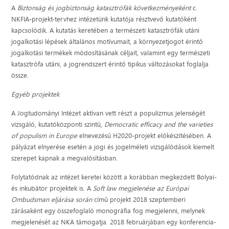
A
Biztonság és jogbiztonság katasztrófák következményeként
c.
NKFIA-projekt-tervhez intézetünk kutatója résztvevő kutatóként
kapcsolódik. A kutatás keretében a természeti katasztrófák utáni
jogalkotási lépések általános motívumait, a környezetjogot érintő
jogalkotási termékek módosításának céljait, valamint egy természeti
katasztrófa utáni, a jogrendszert érintő tipikus változásokat foglalja
össze.
Egyéb projektek
A Jogtudományi Intézet aktívan vett részt a populizmus jelenségét
vizsgáló, kutatóközponti szintű,
Democratic efficacy and the varieties
of populism in Europe
elnevezésű H2020-projekt előkészítésében. A
pályázat elnyerése esetén a jogi és jogelméleti vizsgálódások kiemelt
szerepet kapnak a megvalósításban.
Folytatódnak az intézet keretei között a korábban megkezdett Bolyai-
és inkubátor projektek is. A
Soft law megjelenése az Európai
Ombudsman eljárása során
című projekt 2018 szeptemberi
zárásaként egy összefoglaló monográfia fog megjelenni, melynek
megjelenését az NKA támogatja. 2018 februárjában egy konferencia-