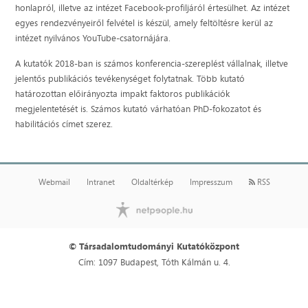
honlapról, illetve az intézet Facebook-profiljáról értesülhet. Az intézet
egyes rendezvényeiről felvétel is készül, amely feltöltésre kerül az
intézet nyilvános YouTube-csatornájára.
A kutatók 2018-ban is számos konferencia-szereplést vállalnak, illetve
jelentős publikációs tevékenységet folytatnak. Több kutató
határozottan előirányozta impakt faktoros publikációk
megjelentetését is. Számos kutató várhatóan PhD-fokozatot és
habilitációs címet szerez.
Webmail
Intranet
Oldaltérkép
Impresszum
RSS
© Társadalomtudományi Kutatóközpont
Cím: 1097 Budapest, Tóth Kálmán u. 4.