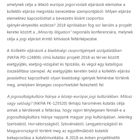
amelynek célja a létező európai jogorvoslati eljárások elemzése a
kollektív eljárási megoldás bevezetése szempontjából. Milyen eljárási
elemekhez kapcsolódhat a bevezetni kívánt csoportos
igényérvényesítés eszköze? 2018 áprilisában fog sor kerülni a projekt
keretei között a
„Minority litigation”
regionális konferenciára, melynek
célja a jogi eljárást érintő kihívások feltérképezése.
A
Kollektív eljárások a kisebbségi csoportigények szolgálatában
(NKFIA PD-124806) című kutatási projekt 2018-as tervei között
esetgyűjtés, esetjog-vizsgálat és tipizálás, és végül egy katalógus
összeállítása szerepel. Az esetgyűjtés keretén belül a kollektív eljárási
javaslathoz kapcsolható olyan kisebbségi igények felmérése történik
meg, amelyben lényeges csoportvetület fedezhető fel.
A jogosultságkultúra hiánya a közép-európai jogi kultúrákban. Mítosz
vagy valóság?
(NKFIA FK-125520) témájú hároméves kutatás célja
annak a kérdésnek a feltárása, hogy vajon ténylegesen fennáll-e a
jogosultságkultúra hiánya napjaink magyar jogi kultúrájában. Jelenleg
Szerbiából, Horvátországból, Szlovéniából, Lengyelországból és
Magyarországról történt meg az együttműködő kutatók
bekapcsolása a kutatómunkába. A 2018-as évben projektindító