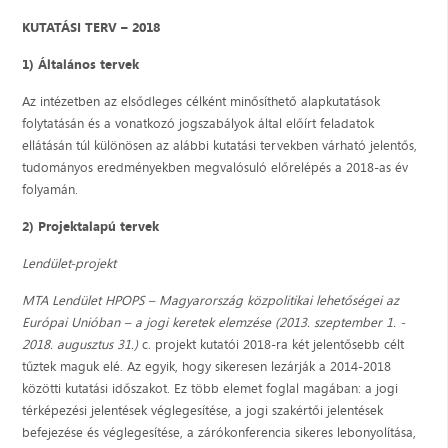
KUTATÁSI TERV – 2018
1) Általános tervek
Az intézetben az elsődleges célként minősíthető alapkutatások
folytatásán és a vonatkozó jogszabályok által előírt feladatok
ellátásán túl különösen az alábbi kutatási tervekben várható jelentős,
tudományos eredményekben megvalósuló előrelépés a 2018-as év
folyamán.
2) Projektalapú tervek
Lendület-projekt
MTA Lendület HPOPS – Magyarország közpolitikai lehetőségei az
Európai Unióban – a jogi keretek elemzése (2013. szeptember 1. -
2018. augusztus 31.)
c. projekt kutatói 2018-ra két jelentősebb célt
tűztek maguk elé. Az egyik, hogy sikeresen lezárják a 2014-2018
közötti kutatási időszakot. Ez több elemet foglal magában: a jogi
térképezési jelentések véglegesítése, a jogi szakértői jelentések
befejezése és véglegesítése, a zárókonferencia sikeres lebonyolítása,