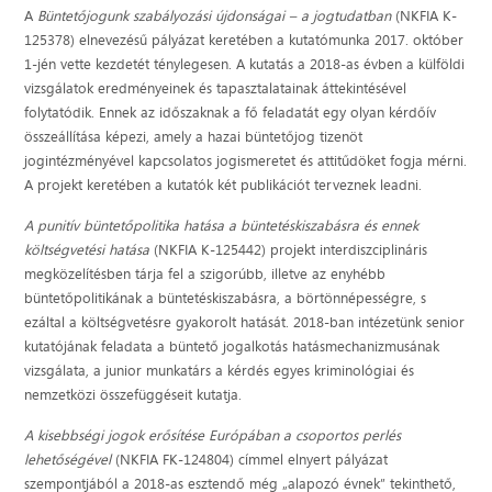
A
Büntetőjogunk szabályozási újdonságai – a jogtudatban
(NKFIA K-
125378) elnevezésű pályázat keretében a kutatómunka 2017. október
1-jén vette kezdetét ténylegesen. A kutatás a 2018-as évben a külföldi
vizsgálatok eredményeinek és tapasztalatainak áttekintésével
folytatódik. Ennek az időszaknak a fő feladatát egy olyan kérdőív
összeállítása képezi, amely a hazai büntetőjog tizenöt
jogintézményével kapcsolatos jogismeretet és attitűdöket fogja mérni.
A projekt keretében a kutatók két publikációt terveznek leadni.
A punitív büntetőpolitika hatása a büntetéskiszabásra és ennek
költségvetési hatása
(NKFIA K-125442) projekt interdiszciplináris
megközelítésben tárja fel a szigorúbb, illetve az enyhébb
büntetőpolitikának a büntetéskiszabásra, a börtönnépességre, s
ezáltal a költségvetésre gyakorolt hatását. 2018-ban intézetünk senior
kutatójának feladata a büntető jogalkotás hatásmechanizmusának
vizsgálata, a junior munkatárs a kérdés egyes kriminológiai és
nemzetközi összefüggéseit kutatja.
A kisebbségi jogok erősítése Európában a csoportos perlés
lehetőségével
(NKFIA FK-124804) címmel elnyert pályázat
szempontjából a 2018-as esztendő még „alapozó évnek” tekinthető,