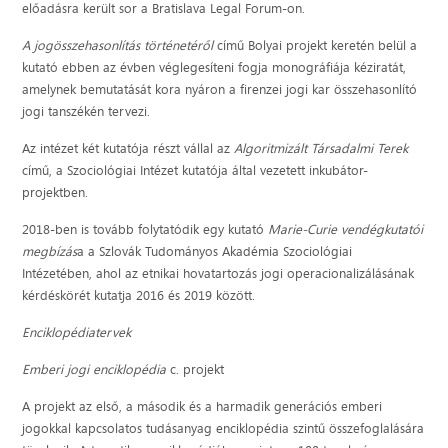
előadásra került sor a Bratislava Legal Forum-on.
A jogösszehasonlítás történetéről
című Bolyai projekt keretén belül a
kutató ebben az évben véglegesíteni fogja monográfiája kéziratát,
amelynek bemutatását kora nyáron a firenzei jogi kar összehasonlító
jogi tanszékén tervezi.
Az intézet két kutatója részt vállal az
Algoritmizált Társadalmi Terek
című, a Szociológiai Intézet kutatója által vezetett inkubátor-
projektben.
2018-ben is tovább folytatódik egy kutató
Marie-Curie vendégkutatói
megbízás
a a Szlovák Tudományos Akadémia Szociológiai
Intézetében, ahol az etnikai hovatartozás jogi operacionalizálásának
kérdéskörét kutatja 2016 és 2019 között.
Enciklopédiatervek
Emberi jogi enciklopédia
c. projekt
A projekt az első, a második és a harmadik generációs emberi
jogokkal kapcsolatos tudásanyag enciklopédia szintű összefoglalására