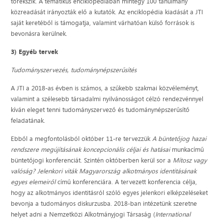
törekszik. A tematikus enciklopédiában mintegy 100 tanulmány
közreadását irányozták elő a kutatók. Az enciklopédia kiadását a JTI
saját keretéből is támogatja, valamint várhatóan külső források is
bevonásra kerülnek.
3) Egyéb tervek
Tudományszervezés, tudománynépszerűsítés
A JTI a 2018-as évben is számos, a szűkebb szakmai közvéleményt,
valamint a szélesebb társadalmi nyilvánosságot célzó rendezvénnyel
kíván eleget tenni tudományszervező és tudománynépszerűsítő
feladatának.
Ebből a megfontolásból október 11-re tervezzük
A büntetőjog hazai
rendszere megújításának koncepcionális céljai és hatásai
munkacímű
büntetőjogi konferenciát. Szintén októberben kerül sor a
Mítosz vagy
valóság? Jelenkori viták Magyarország alkotmányos identitásának
egyes elemeiről
című konferenciára. A tervezett konferencia célja,
hogy az alkotmányos identitásról szóló egyes jelenkori elképzeléseket
bevonja a tudományos diskurzusba. 2018-ban intézetünk szeretne
helyet adni a Nemzetközi Alkotmányjogi Társaság (
International