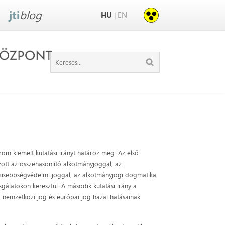
jti
blog
HU
EN
|
rom kiemelt kutatási irányt határoz meg. Az első
zött az összehasonlító alkotmányjoggal, az
 kisebbségvédelmi joggal, az alkotmányjogi dogmatika
gálatokon keresztül. A második kutatási irány a
 nemzetközi jog és európai jog hazai hatásainak