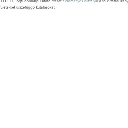
 ELTE TK Jogtudományi Kutatóintézet
tudományos osztályai
a fő kutatási irá
rületekkel összefüggő kutatásokat.