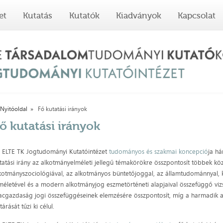
et
Kutatás
Kutatók
Kiadványok
Kapcsolat
Nyitóoldal
Fő kutatási irányok
ő kutatási irányok
 ELTE TK Jogtudományi Kutatóintézet
tudományos és szakmai koncepció
ja há
tatási irány az alkotmányelméleti jellegű témakörökre összpontosít többek kö
kotmányszociológiával, az alkotmányos büntetőjoggal, az államtudománnyal,
méletével és a modern alkotmányjog eszmetörténeti alapjaival összefüggő vizs
acgazdaság jogi összefüggéseinek elemzésére összpontosít, míg a harmadik a
ltárását tűzi ki célul.