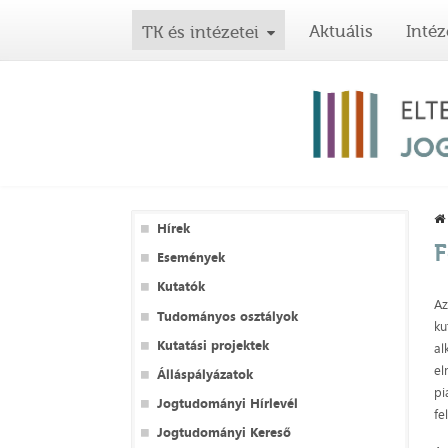
Aktuális
Intéz
TK és intézetei
Hírek
F
Események
Kutatók
Az
Tudományos osztályok
ku
Kutatási projektek
al
el
Álláspályázatok
pi
Jogtudományi Hírlevél
fe
Jogtudományi Kereső