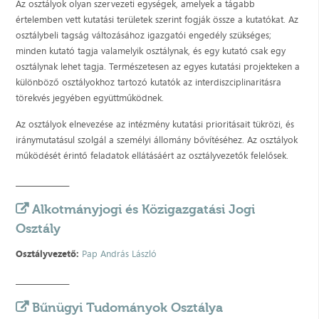
Az osztályok olyan szervezeti egységek, amelyek a tágabb
értelemben vett kutatási területek szerint fogják össze a kutatókat. Az
osztálybeli tagság változásához igazgatói engedély szükséges;
minden kutató tagja valamelyik osztálynak, és egy kutató csak egy
osztálynak lehet tagja. Természetesen az egyes kutatási projekteken a
különböző osztályokhoz tartozó kutatók az interdiszciplinaritásra
törekvés jegyében együttműködnek.
Az osztályok elnevezése az intézmény kutatási prioritásait tükrözi, és
iránymutatásul szolgál a személyi állomány bővítéséhez. Az osztályok
működését érintő feladatok ellátásáért az osztályvezetők felelősek.
_______________
Alkotmányjogi és Közigazgatási Jogi
Osztály
Osztályvezető:
Pap András László
_______________
Bűnügyi Tudományok Osztálya