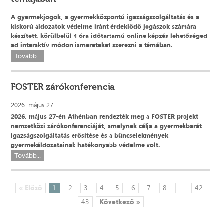
A gyermekjogok, a gyermekközpontú igazságszolgáltatás és a
kiskorú áldozatok védelme iránt érdeklődő jogászok számára
készített, körülbelül 4 óra időtartamú online képzés lehetőséged
ad interaktív módon ismereteket szerezni a témában.
Tovább...
FOSTER zárókonferencia
2026. május 27.
2026. május 27-én Athénban rendezték meg a FOSTER projekt
nemzetközi zárókonferenciáját, amelynek célja a gyermekbarát
igazságszolgáltatás erősítése és a bűncselekmények
gyermekáldozatainak hatékonyabb védelme volt.
Tovább...
« Előző
1
2
3
4
5
6
7
8
...
42
43
Következő »