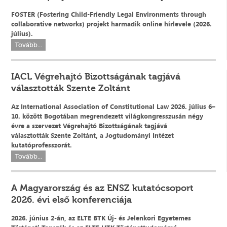
FOSTER (Fostering Child-Friendly Legal Environments through
collaborative networks) projekt harmadik online hírlevele (2026.
július).
Tovább...
IACL Végrehajtó Bizottságának tagjává
választották Szente Zoltánt
Az International Association of Constitutional Law 2026. július 6–
10. között Bogotában megrendezett világkongresszusán négy
évre a szervezet Végrehajtó Bizottságának tagjává
választották Szente Zoltánt, a Jogtudományi Intézet
kutatóprofesszorát.
Tovább...
A Magyarország és az ENSZ kutatócsoport
2026. évi első konferenciája
2026. június 2-án, az ELTE BTK Új- és Jelenkori Egyetemes