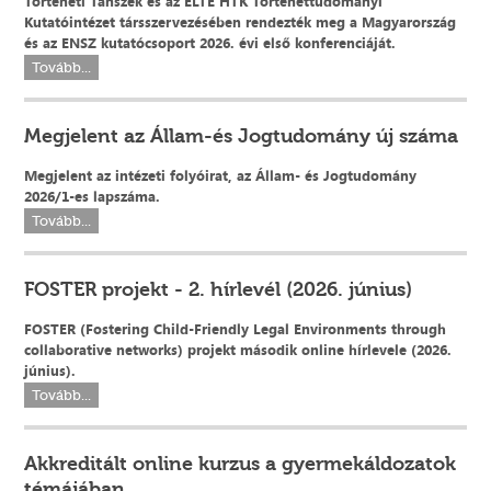
Történeti Tanszék és az ELTE HTK Történettudományi
Kutatóintézet társszervezésében rendezték meg a Magyarország
és az ENSZ kutatócsoport 2026. évi első konferenciáját.
Tovább...
Megjelent az Állam-és Jogtudomány új száma
Megjelent az intézeti folyóirat, az Állam- és Jogtudomány
2026/1-es lapszáma.
Tovább...
FOSTER projekt - 2. hírlevél (2026. június)
FOSTER (Fostering Child-Friendly Legal Environments through
collaborative networks) projekt második online hírlevele (2026.
június).
Tovább...
Akkreditált online kurzus a gyermekáldozatok
témájában