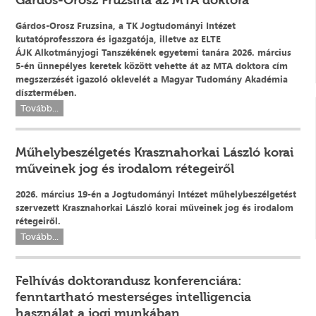
Gárdos-Orosz Fruzsina az MTA doktora
Gárdos-Orosz Fruzsina, a TK Jogtudományi Intézet
kutatóprofesszora és igazgatója, illetve az ELTE
ÁJK Alkotmányjogi Tanszékének egyetemi tanára 2026. március
5-én ünnepélyes keretek között vehette át az MTA doktora cím
megszerzését igazoló oklevelét a Magyar Tudomány Akadémia
dísztermében.
Tovább...
Műhelybeszélgetés Krasznahorkai László korai
műveinek jog és irodalom rétegeiről
2026. március 19-én a Jogtudományi Intézet műhelybeszélgetést
szervezett Krasznahorkai László korai műveinek jog és irodalom
rétegeiről.
Tovább...
Felhívás doktorandusz konferenciára:
fenntartható mesterséges intelligencia
használat a jogi munkában