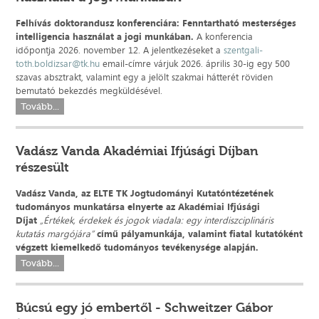
Felhívás doktorandusz konferenciára: Fenntartható mesterséges
intelligencia használat a jogi munkában.
A konferencia
időpontja
2026. november 12.
A jelentkezéseket a
szentgali-
toth.boldizsar@tk.hu
email-címre várjuk 2026. április 30-ig egy 500
szavas absztrakt, valamint egy a jelölt szakmai hátterét röviden
bemutató bekezdés megküldésével.
Tovább...
Vadász Vanda Akadémiai Ifjúsági Díjban
részesült
Vadász Vanda, az ELTE TK Jogtudományi Kutatóntézetének
tudományos munkatársa elnyerte az Akadémiai Ifjúsági
Díjat
„Értékek, érdekek és jogok viadala: egy interdiszciplináris
kutatás margójára”
című pályamunkája, valamint fiatal kutatóként
végzett kiemelkedő tudományos tevékenysége alapján.
Tovább...
Búcsú egy jó embertől - Schweitzer Gábor