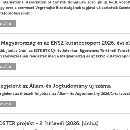
 International Association of Constitutional Law 2026. július 6–10. kö
gy évre a szervezet Végrehajtó Bizottságának tagjává választották Szent
tatóprofesszorát.
ovább...
 Magyarország és az ENSZ kutatócsoport 2026. évi el
26. június 2-án, az ELTE BTK Új- és Jelenkori Egyetemes Történeti Tans
rsszervezésében rendezték meg a Magyarország és az ENSZ kutatócsoport 
ovább...
egjelent az Állam-és Jogtudomány új száma
gjelent az intézeti folyóirat, az Állam- és Jogtudomány 2026/1-es lapsz
ovább...
OSTER projekt - 2. hírlevél (2026. június)