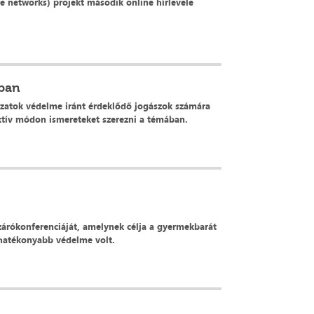
e networks) projekt második online hírlevele
ában
ozatok védelme iránt érdeklődő jogászok számára
aktív módon ismereteket szerezni a témában.
árókonferenciáját, amelynek célja a gyermekbarát
 hatékonyabb védelme volt.