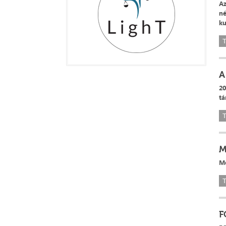
Az
né
ku
T
A
20
tá
T
M
Me
T
F