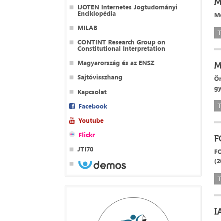
M
IJOTEN Internetes Jogtudományi
Enciklopédia
Me
MILAB
T
CONTINT Research Group on
Constitutional Interpretation
Magyarország és az ENSZ
M
Sajtóvisszhang
Ör
gy
Kapcsolat
Facebook
T
Youtube
Flickr
F
JTI70
FO
(2
T
I