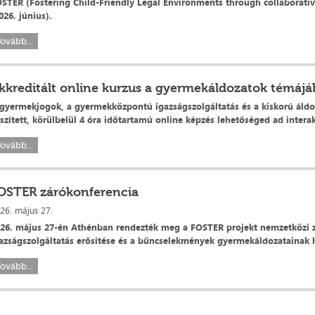
STER (Fostering Child-Friendly Legal Environments through collaborativ
026. június).
ovább...
kkreditált online kurzus a gyermekáldozatok témáj
gyermekjogok, a gyermekközpontú igazságszolgáltatás és a kiskorú áld
szített, körülbelül 4 óra időtartamú online képzés lehetőséged ad inter
ovább...
OSTER zárókonferencia
26. május 27.
26. május 27-én Athénban rendezték meg a FOSTER projekt nemzetközi z
azságszolgáltatás erősítése és a bűncselekmények gyermekáldozatainak
ovább...