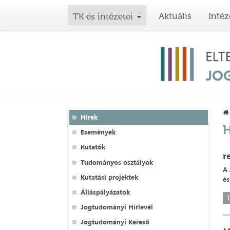
Aktuális
Intéz
TK és intézetei
Hírek
H
Események
Kutatók
r
Tudományos osztályok
A 
Kutatási projektek
és
Álláspályázatok
T
Jogtudományi Hírlevél
Jogtudományi Kereső