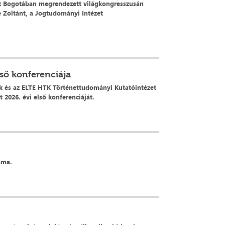
zött Bogotában megrendezett világkongresszusán
e Zoltánt, a Jogtudományi Intézet
ső konferenciája
zék és az ELTE HTK Történettudományi Kutatóintézet
2026. évi első konferenciáját.
áma.