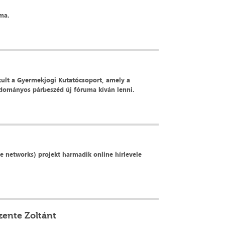
áma.
ult a Gyermekjogi Kutatócsoport, amely a
dományos párbeszéd új fóruma kíván lenni.
e networks) projekt harmadik online hírlevele
zente Zoltánt