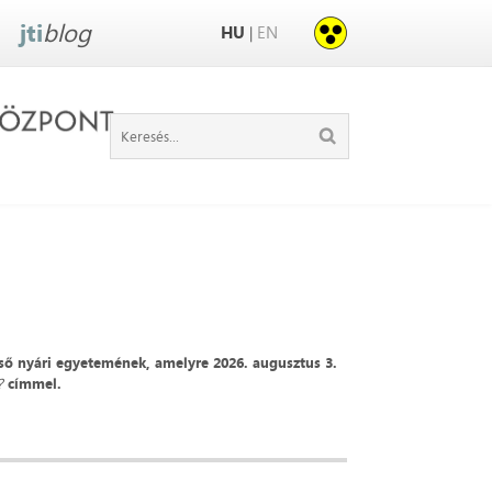
jti
blog
HU
EN
|
lső nyári egyetemének, amelyre 2026. augusztus 3.
?
címmel.