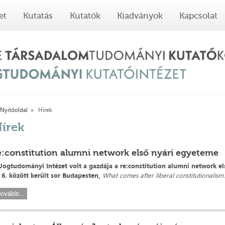
et
Kutatás
Kutatók
Kiadványok
Kapcsolat
Nyitóoldal
Hírek
írek
e:constitution alumni network első nyári egyeteme
Jogtudományi Intézet volt a gazdája a re:constitution alumni network e
 6. között került sor Budapesten,
What comes after liberal constitutionalism
ovább...