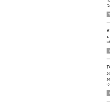
FO
(2
T
A
A 
ké
T
F
20
20
ig
T