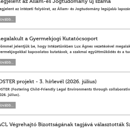
egjelent az Állam-és Jogtudomány új száma
gjelent az intézeti folyóirat, az Állam- és Jogtudomány legújabb lapsz
ovább...
egalakult a Gyermekjogi Kutatócsoport
ömmel jelentjük be, hogy Intézetünkben Lux Ágnes vezetésével megalak
ermekjogokkal kapcsolatos kutatások, a szakmai együttműködés és a tu
ovább...
OSTER projekt - 3. hírlevél (2026. július)
STER (Fostering Child-Friendly Legal Environments through collaborativ
026. július).
ovább...
ACL Végrehajtó Bizottságának tagjává választották S