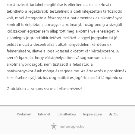
korlátozások tartalmi megítélése is eltérően alakul: a szlovák
tekinthető a legaktívabb testületnek; a cseh kifejezetten tartózkodó
volt, mivel átengedte a főszerepet a parlamentnek az alkotmányos
kontroll tekintetében; a magyar alkotmánybíróság pedig a vizsgált
időszakban egyszer sem állapított meg alkotmányellenességet. A
különleges jogrend kihirdetését mellőző lengyel joggyakorlat jó
példát mutat a decentralizált alkotmányvédelem kérdésének
felmerülésére, illetve a jogalkotással okozott kár kérdéskörére. A
szerző igazolta, hogy válsághelyzetben válságban vannak az
alkotmánybíróságok, nem tisztázott a feladatuk, a
hatáskörgyakorlásuk módja és terjedelme. Az értekezés e problémák
kezeléséhez nyújt biztos dogmatikai és jogértelmezési támpontokat.
Gratulálunk a rangos szakmai elismeréshez!
Webmail
Intranet
Oldaltérkép
Impresszum
RSS