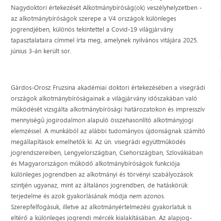
Nagydoktori értekezését Alkotmánybíróság(ok) veszélyhelyzetben -
az alkotmánybíróságok szerepe a V4 országok különleges
jogrendjében, különös tekintettel a Covid-19 világjárvány
tapasztalataira címmel írta meg, amelynek nyilvános vitájára 2025.
június 3-án került sor.
Gárdos-Orosz Fruzsina akadémiai doktori értekezésében a visegrádi
országok alkotmánybíróságainak a világjárvány időszakában való
működését vizsgálta alkotmánybírósági határozatokon és impresszív
mennyiségű jogirodalmon alapuló összehasonlító alkotmányjogi
elemzéssel. A munkából az alábbi tudományos újdonságnak számító
megállapítások emelhetők ki. Az ún. visegrádi együttműködés
jogrendszereiben, Lengyelországban, Csehországban, Szlovákiában
és Magyarországon működő alkotmánybíróságok funkciója
különleges jogrendben az alkotmányi és törvényi szabályozások
szintjén ugyanaz, mint az általános jogrendben, de hatáskörük
terjedelme és azok gyakorlásának módja nem azonos.
Szerepfelfogásuk, illetve az alkotmányértelmezési gyakorlatuk is
eltérő a különleges jogrendi mércék kialakításában. Az alapjog-