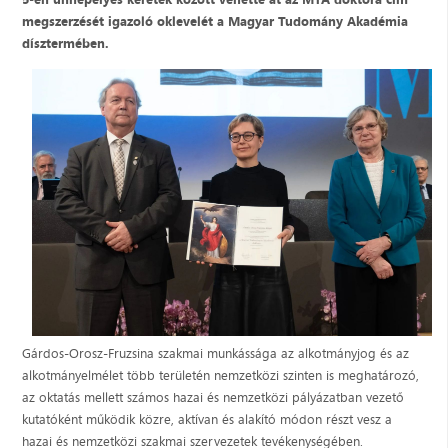
megszerzését igazoló oklevelét a Magyar Tudomány Akadémia
dísztermében.
Gárdos-Orosz-Fruzsina szakmai munkássága az alkotmányjog és az
alkotmányelmélet több területén nemzetközi szinten is meghatározó,
az oktatás mellett számos hazai és nemzetközi pályázatban vezető
kutatóként működik közre, aktívan és alakító módon részt vesz a
hazai és nemzetközi szakmai szervezetek tevékenységében.