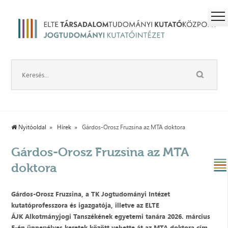
Nyitóoldal
Hírek
Gárdos-Orosz Fruzsina az MTA doktora
Gárdos-Orosz Fruzsina az MTA
doktora
Gárdos-Orosz Fruzsina, a TK Jogtudományi Intézet
kutatóprofesszora és igazgatója, illetve az ELTE
ÁJK Alkotmányjogi Tanszékének egyetemi tanára 2026. március
5-én ünnepélyes keretek között vehette át az MTA doktora cím