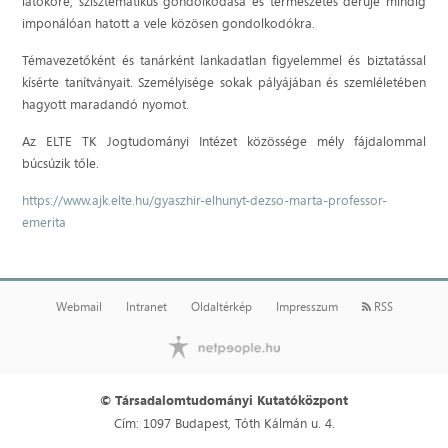
látóköre, szisztematikus gondolkodása és természetes derűje mindig
imponálóan hatott a vele közösen gondolkodókra.
Témavezetőként és tanárként lankadatlan figyelemmel és biztatással
kísérte tanítványait. Személyisége sokak pályájában és szemléletében
hagyott maradandó nyomot.
Az ELTE TK Jogtudományi Intézet közössége mély fájdalommal
búcsúzik tőle.
https://www.ajk.elte.hu/gyaszhir-elhunyt-dezso-marta-professor-
emerita
Webmail
Intranet
Oldaltérkép
Impresszum
RSS
© Társadalomtudományi Kutatóközpont
Cím: 1097 Budapest, Tóth Kálmán u. 4.