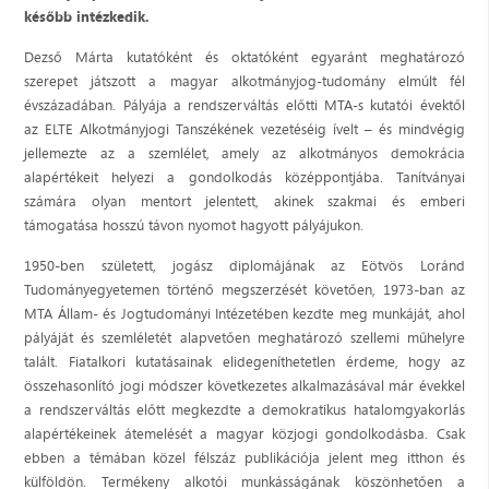
később intézkedik.
Dezső Márta kutatóként és oktatóként egyaránt meghatározó
szerepet játszott a magyar alkotmányjog-tudomány elmúlt fél
évszázadában. Pályája a rendszerváltás előtti MTA-s kutatói évektől
az ELTE Alkotmányjogi Tanszékének vezetéséig ívelt – és mindvégig
jellemezte az a szemlélet, amely az alkotmányos demokrácia
alapértékeit helyezi a gondolkodás középpontjába. Tanítványai
számára olyan mentort jelentett, akinek szakmai és emberi
támogatása hosszú távon nyomot hagyott pályájukon.
1950-ben született, jogász diplomájának az Eötvös Loránd
Tudományegyetemen történő megszerzését követően, 1973-ban az
MTA Állam- és Jogtudományi Intézetében kezdte meg munkáját, ahol
pályáját és szemléletét alapvetően meghatározó szellemi műhelyre
talált. Fiatalkori kutatásainak elidegeníthetetlen érdeme, hogy az
összehasonlító jogi módszer következetes alkalmazásával már évekkel
a rendszerváltás előtt megkezdte a demokratikus hatalomgyakorlás
alapértékeinek átemelését a magyar közjogi gondolkodásba. Csak
ebben a témában közel félszáz publikációja jelent meg itthon és
külföldön. Termékeny alkotói munkásságának köszönhetően a