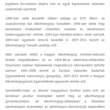
jogállami forradalom idejére már az egyik legnevesebb választási
szakértőnek számított.
1990-ben vette kezdetét oktatói pályája az ELTE Állam- és
Jogtudományi Kar Alkotmányjogi Tanszékén. 1994-ben védte meg
kandidátusi értekezését „Választási rendszer és alkotmányos
hatalomgyakorlás" címmel, 2003-ban habilitált doktori címet szerzett,
2005-ben egyetemi tanárrá nevezték ki. 2007-2013 között az
Alkotmányjogi Tanszék vezetője volt.
Aktív szerepet vállalt a magyar alkotmányjog rendszerváltozást
követő megújításában, és az 1994-98-as alkotmány-előkészítési
folyamatot szakmai fejlődésének meghatározó állomásaként tartotta
számon. 1991-2008 között az Európai Választási Szakértők
Egyesületének tudományos igazgatója, 2007-2013 között a Magyar
Alkotmányjogászok Egyesületének ügyvezető elnöke volt.
Szemléletformáló, az állandó megújulásra törekvő tudós volt, aki
korábban járatlan ösvényeket nyitott meg az alkotmányjogi
gondolkodásban. Az alkotmányjog-oktatásban a klasszikus
alkotmánytani ismereteket, az alkotmányos demokráciák alapértékeit