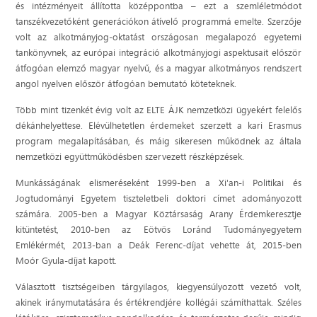
és intézményeit állította középpontba – ezt a szemléletmódot
tanszékvezetőként generációkon átívelő programmá emelte. Szerzője
volt az alkotmányjog-oktatást országosan megalapozó egyetemi
tankönyvnek, az európai integráció alkotmányjogi aspektusait először
átfogóan elemző magyar nyelvű, és a magyar alkotmányos rendszert
angol nyelven először átfogóan bemutató köteteknek.
Több mint tizenkét évig volt az ELTE ÁJK nemzetközi ügyekért felelős
dékánhelyettese. Elévülhetetlen érdemeket szerzett a kari Erasmus
program megalapításában, és máig sikeresen működnek az általa
nemzetközi együttműködésben szervezett részképzések.
Munkásságának elismeréseként 1999-ben a Xi'an-i Politikai és
Jogtudományi Egyetem tiszteletbeli doktori címet adományozott
számára. 2005-ben a Magyar Köztársaság Arany Érdemkeresztje
kitüntetést, 2010-ben az Eötvös Loránd Tudományegyetem
Emlékérmét, 2013-ban a Deák Ferenc-díjat vehette át, 2015-ben
Moór Gyula-díjat kapott.
Választott tisztségeiben tárgyilagos, kiegyensúlyozott vezető volt,
akinek iránymutatására és értékrendjére kollégái számíthattak. Széles