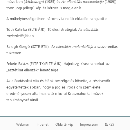
műveiben (
Sátántangó
(1985) és
Az ellenállás melankóliája
(1989))
több jogi jellegű kép és kérdés is megjelenik.
A műhelybeszélgetésen három vitaindító előadás hangzott el:
Tóth Katinka (ELTE ÁJK): Túlélési stratégiák
Az ellenállás
melankóliájá
ban
Balogh Gergő (SZTE BTK):
Az ellenállás melankóliája
a szuverenitás
tükrében
Fekete Balázs (ELTE TK/ELTE ÁJK): Hajnóczy, Krasznahorkai: az
„esztétikai ellenzék” lehetősége
Az előadásokat vita és élénk beszélgetés követte, a résztvevők
egyetértettek abban, hogy a jog és irodalom szemlélete
eredményesen alkalmazható e korai Krasznahorkai művek
tanulmányozásánál.
Webmail
Intranet
Oldaltérkép
Impresszum
RSS