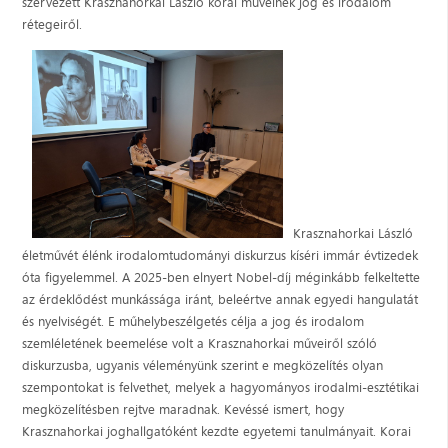
szervezett Krasznahorkai László korai műveinek jog és irodalom
rétegeiről.
Krasznahorkai László
életművét élénk irodalomtudományi diskurzus kíséri immár évtizedek
óta figyelemmel. A 2025-ben elnyert Nobel-díj méginkább felkeltette
az érdeklődést munkássága iránt, beleértve annak egyedi hangulatát
és nyelviségét. E műhelybeszélgetés célja a jog és irodalom
szemléletének beemelése volt a Krasznahorkai műveiről szóló
diskurzusba, ugyanis véleményünk szerint e megközelítés olyan
szempontokat is felvethet, melyek a hagyományos irodalmi-esztétikai
megközelítésben rejtve maradnak. Kevéssé ismert, hogy
Krasznahorkai joghallgatóként kezdte egyetemi tanulmányait. Korai