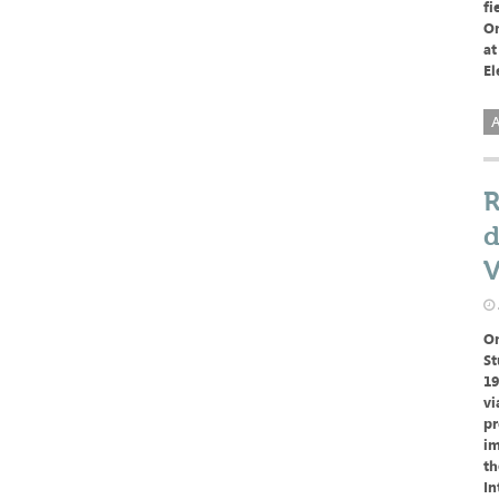
fi
On
at
El
A
R
d
V
On
St
19
vi
pr
im
th
In