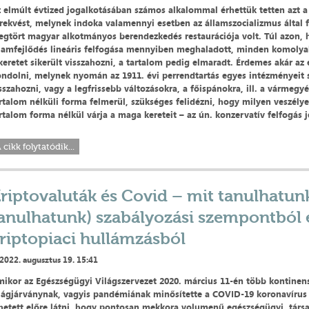
 elmúlt évtized jogalkotásában számos alkalommal érhettük tetten azt a 
rekvést, melynek indoka valamennyi esetben az államszocializmus által 
gtört magyar alkotmányos berendezkedés restaurációja volt. Túl azon, 
lamfejlődés lineáris felfogása mennyiben meghaladott, minden komoly
keretet sikerült visszahozni, a tartalom pedig elmaradt. Érdemes akár az 
ndolni, melynek nyomán az 1911. évi perrendtartás egyes intézményeit s
sszahozni, vagy a legfrissebb változásokra, a főispánokra, ill. a vármegy
rtalom nélküli forma felmerül, szükséges felidézni, hogy milyen veszélyek
rtalom forma nélkül várja a maga kereteit – az ún. konzervatív felfogás 
 cikk folytatódik...
riptovaluták és Covid – mit tanulhatun
anulhatunk) szabályozási szempontból 
riptopiaci hullámzásból
2022. augusztus 19. 15:41
ikor az Egészségügyi Világszervezet 2020. március 11-én több kontinens
lágjárványnak, vagyis pandémiának minősítette a COVID-19 koronavírus
hetett előre látni, hogy pontosan mekkora volumenű egészségügyi, társ