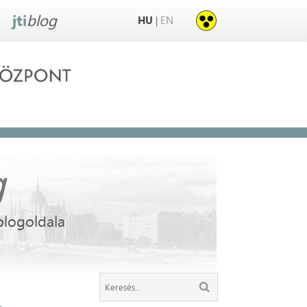
jti
blog
HU
EN
|
g
blogoldala