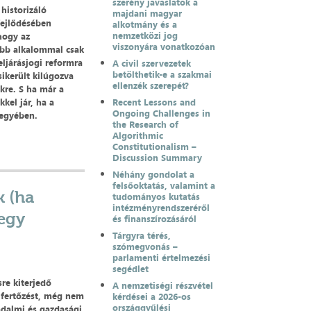
szerény javaslatok a
historizáló
majdani magyar
fejlődésében
alkotmány és a
nemzetközi jog
hogy az
viszonyára vonatkozóan
abb alkalommal csak
eljárásjogi reformra
A civil szervezetek
betölthetik-e a szakmai
ikerült kilúgozva
ellenzék szerepét?
ékre. S ha már a
kel jár, ha a
Recent Lessons and
Ongoing Challenges in
jegyében.
the Research of
Algorithmic
Constitutionalism –
Discussion Summary
Néhány gondolat a
felsőoktatás, valamint a
k (ha
tudományos kutatás
intézményrendszeréről
egy
és finanszírozásáról
Tárgyra térés,
szómegvonás –
parlamenti értelmezési
segédlet
re kiterjedő
A nemzetiségi részvétel
 fertőzést, még nem
kérdései a 2026-os
országgyűlési
adalmi és gazdasági