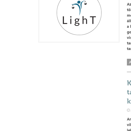
Az
tö
me
ál
a 
go
vi
ta
ta
A
K
t
k
Am
vi
le