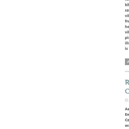
ki
sz
vi
fr
ho
vi
pi
il
is
A
R
C
As
En
Cz
as