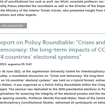
eld of constitutional law such as prof. Jan Wintr, associate professor Jan
dřej Preuss attended the roundtable as well as the Director of the Depa
 the Ministry of the Interior Tomáš Jírovec, who presented insight from
ections and other experts.
 cikk folytatódik...
eport on Policy Roundtable: “Crises an
emocracy: the long-term impacts of C
4 countries’ electoral systems”
2022. augusztus 05. 9:43
 30 June 2022, at the Jagiellonian University Centre for Interdisciplinar
udies, a roundtable discussion on “Crises and democracy: the long-term
 on V4 countries’ electoral systems” was held on a hybrid format, online
a Webex. It was organised as a Polish Policy Roundtable within the Vise
oject. The seminar was dedicated to the 2020 presidential elections in P
plications for assessing the integrity of the electoral process and the st
e opening remarks, Professor Monika Florczak-Wątor, Head of the Centre
terdisciplinary Constitutional Studies, welcomed all participants on beha