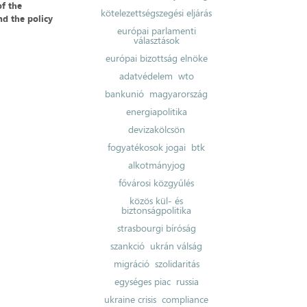
of the
kötelezettségszegési eljárás
nd the policy
európai parlamenti
választások
európai bizottság elnöke
adatvédelem
wto
bankunió
magyarország
energiapolitika
devizakölcsön
fogyatékosok jogai
btk
alkotmányjog
fővárosi közgyűlés
közös kül- és
biztonságpolitika
strasbourgi bíróság
szankció
ukrán válság
migráció
szolidaritás
egységes piac
russia
ukraine crisis
compliance