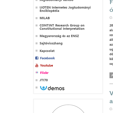
F
IJOTEN Internetes Jogtudományi
ó
Enciklopédia
MILAB
CONTINT Research Group on
20
Constitutional Interpretation
al
sz
Magyarország és az ENSZ
ál
Sajtóvisszhang
az
ug
Kapcsolat
dö
Facebook
kö
sa
Youtube
Flickr
A
JTI70
V
a