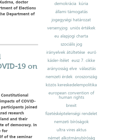
 Kudrna, doctor
demokrácia
kúria
rtment of Elections
állami támogatás
 the Department of
jogegységi határozat
versenyjog
uniós értékek
eu alapjogi charta
szociális jog
irányelvek átültetése
euró
d
kásler-ítélet
eusz 7. cikke
OVID-19 on
arányosság elve
választás
nemzeti érdek
oroszország
közös kereskedelempolitika
european convention of
y Constitutional
human rights
 impacts of COVID-
brexit
 participants joined
grad research
fizetésképtelenségi rendelet
oland and their
nemzeti bíróságok
ate of democracy. In
ultra vires aktus
 for
lf of the seminar
német alkotmánybíróság