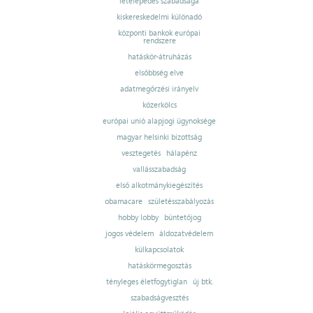
letelepedés szabadsága
kiskereskedelmi különadó
központi bankok európai
rendszere
hatáskör-átruházás
elsőbbség elve
adatmegőrzési irányelv
közerkölcs
európai unió alapjogi ügynoksége
magyar helsinki bizottság
vesztegetés
hálapénz
vallásszabadság
első alkotmánykiegészítés
obamacare
születésszabályozás
hobby lobby
büntetőjog
jogos védelem
áldozatvédelem
külkapcsolatok
hatáskörmegosztás
tényleges életfogytiglan
új btk.
szabadságvesztés