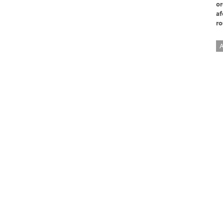
or
af
ro
A