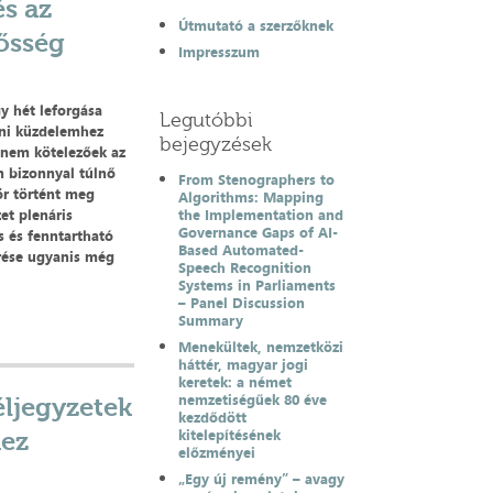
és az
Útmutató a szerzőknek
lősség
Impresszum
y hét leforgása
Legutóbbi
eni küzdelemhez
bejegyzések
 nem kötelezőek az
 bizonnyal túlnő
From Stenographers to
ör történt meg
Algorithms: Mapping
et plenáris
the Implementation and
Governance Gaps of AI-
s és fenntartható
Based Automated-
erése ugyanis még
Speech Recognition
Systems in Parliaments
– Panel Discussion
Summary
Menekültek, nemzetközi
háttér, magyar jogi
keretek: a német
nemzetiségűek 80 éve
éljegyzetek
kezdődött
hez
kitelepítésének
előzményei
„Egy új remény” – avagy