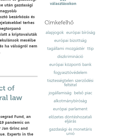
választásokon
ése után gazdasági
egnagyobb
asztó bezárkózás és
Címkefelhő
ejelzésekkel terhes
 megtorpanó
alapjogok
európai bíróság
latt a kriptovaluták
spekulánsok meséibe
európai bizottság
és ha válságról nem
tagállami mozgástér
ttip
.
diszkrimináció
európai központi bank
fogyasztóvédelem
tisztességtelen szerződési
feltétel
ct of
jogállamiság
belső piac
ral law
alkotmánybíróság
európai parlament
Visegrad Fund, an
előzetes döntéshozatali
eljárás
-19 pandemic on
r Jan Grinc and
gazdasági és monetáris
unió
ue. Experts in the