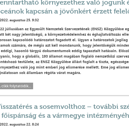
enntartható környezethez való jogunk 
ceánok kapcsán a jövőnkért érzett fele
2022. augusztus 25. 9:32
22 júliusában az Egyesült Nemzetek Szervezetének (ENSZ) Közgyűlése eg
att két nagy jelentőségű, a környezetvédelemhez és éghajlatváltozás ell
orosan kapcsolódó határozatot fogadott el. Ugyan a határozatok jogilag
lamok számára, de mégis azt kell mondanunk, hogy jelentőségük minden
 eddigi, hasonló tárgyú dokumentumok eddig tapasztalt hatásain. Elősz
yanis, hogy a globális, 193 államot magában foglaló nemzetközi szervez
ntéshozó testülete, az ENSZ Közgyűlése állást foglalt a tiszta, egészsége
rnyezethez való jog mint emberi jog elismerése mellett. Eme jog elism
jnálatosan sok államban régóta várat magára.
 cikk folytatódik...
isszatérés a sosemvolthoz – további sz
 főispánság és a vármegye intézményé
2022. augusztus 22. 8:24