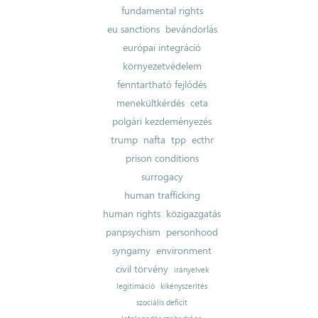
fundamental rights
eu sanctions
bevándorlás
európai integráció
környezetvédelem
fenntartható fejlődés
menekültkérdés
ceta
polgári kezdeményezés
trump
nafta
tpp
ecthr
prison conditions
surrogacy
human trafficking
human rights
közigazgatás
panpsychism
personhood
syngamy
environment
civil törvény
irányelvek
legitimáció
kikényszerítés
szociális deficit