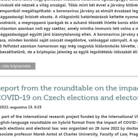
hívások elé néznek a világ országai. Több mint két évvel a járvány kitör
empontból megállapítható: a koronavírus járvány az elmúlt évszázad l
lággazdasági krízisét okozta. A világszintű határlezárások keltette nyom
usztráció, a megroppanó iparágak és a zuhanó tőzsdék ihlette borús előr
rizonton azonban volt egy szektor, amely mintha immunis lett volna a
lággazdasággal együtt járó bizonytalanság ellen. A koronavírus járvány a
aca, minden korábbi saját csúcsát megdöntve, valósággal szárnyalt. A 
lő felfutást azonban hamarosan egy még nagyobb kiábrándulás követte, 
 beszélhetünk, de a kriptopiac jelenleg az egyik legsötétebb időszakát éli
 cikk folytatódik...
eport from the roundtable on the impa
OVID-19 on Czech elections and electo
2022. augusztus 15. 8:25
 part of the international research project funded by the International 
glish-language roundtable on hybrid format from the impact of COVID
ech elections and electoral law. was organized on 29 June 2022 by docto
sociate professor Marek Antoš at Charles University, Faculty of Law, Prag