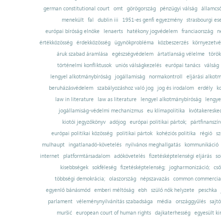
german constitutional court
omt
görögország
pénzügyi válság
államcs
menekült
fal
dublin iii
1951-es genfi egyezmény
strasbourgi es
európai bíróság elnöke
lenaerts
hatékony jogvédelem
franciaország
n
értékközösség
érdekközösség
ügynökprobléma
közbeszerzés
környezetvé
áruk szabad áramlása
egészségvédelem
ártatlanság vélelme
török
történelmi konfliktusok
uniós válságkezelés
európai tanács
válság
lengyel alkotmánybíróság
jogállamiság
normakontroll
eljárási alkot
beruházásvédelem
szabályozáshoz való jog
jog és irodalom
erdély
k
law in literature
law as literature
lengyel alkotmánybíróság
lengye
jogállamiság-védelmi mechanizmus
eu klímapolitika
kvótakereske
kiotói jegyzőkönyv
adójog
európai politikai pártok;
pártfinanszír
európai politikai közösség
politikai pártok
kohéziós politika
régió
sz
mulhaupt
ingatlanadó-követelés
nyilvános meghallgatás
kommunikáció
internet
platformtársadalom
adókövetelés
fizetésképtelenségi eljárás
so
kisebbségek
sokféleség
fizetésképtelenség;
jogharmonizáció;
cső
többségi demokrácia;
olaszország
népszavazás
common commercial
egyenlő bánásmód
emberi méltóság
ebh
szülő nők helyzete
peschka
parlament
véleménynyilvánítás szabadsága
média
országgyűlés
sajt
muršić
european court of human rights
dajkaterhesség
egyesült ki