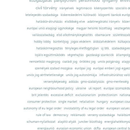
közigazgatás
panpsychism
personhood
syngamy
envi
civil törvény
irányelvek
legitimáció
kikényszerítés
szociális d
letelepedés szabadsága
kiskereskedelmi különadó
központi bankok európ
hatáskör-átruházás
elsőbbség elve
adatmegőrzési irányelv
közer
európai unió alapjogi ügynoksége
magyar helsinki bizottság
vesztegeté
vallásszabadság
első alkotmánykiegészítés
obamacare
születésszab
hobby lobby
büntetőjog
jogos védelem
áldozatvédelem
külkapcs
hatáskörmegosztás
tényleges életfogytiglan
új btk.
szabadságves
lojális együttműködés
végrehajtás
gazdasági szankciók
állampolg
nemzetközi magánjog
családi jog
öröklési jog
uniós polgárság
alapj
személyek szabad mozgása
európai jog
európai emberi jogi egye
uniós jog sérthetetlensége
uniós jog autonómiája
infrastruktúrához val
versenyképesség
adózás
gmo-szabályozás
gmo-mentesség
european neighbourhood policy
ukraine
uk report
európai szomszédsá
brit jelentés
excessive deficit
exclusionarism
protectionism
nationa
consumer protection
single market
retaliation
hungary
european court
autonomy of eu legal order
inviolability of eu legal order
european values
rule of law
democracy
reklámadó
verseny szabadsága
halálbün
schuman-nyilatkozat
alapító atyák
juncker bizottság
energiahatékonysá
energiaunió
eurasian economic union
dcfta
european central 