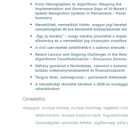
From Stenographers to Algorithms: Mapping the
Implementation and Governance Gaps of AI-Based 
Speech Recognition Systems in Parliaments – Panel 
Summary
Menekültek, nemzetközi háttér, magyar jogi keretek
nemzetiségűek 80 éve kezdődött kitelepítésének el
„Egy új remény” – avagy szerény javaslatok a majda
alkotmány és a nemzetközi jog viszonyára vonatkoz
A civil szervezetek betölthetik-e a szakmai ellenzék 
Recent Lessons and Ongoing Challenges in the Resea
Algorithmic Constitutionalism – Discussion Summar
Néhány gondolat a felsőoktatás, valamint a tudomá
kutatás intézményrendszeréről és finanszírozásáról
Tárgyra térés, szómegvonás – parlamenti értelmezés
A nemzetiségi részvétel kérdései a 2026-os országgyű
választásokon
Címkefelhő
alapjogok
európai bíróság
európai bizottság
tagállami moz
diszkrimináció
európai központi bank
fogyasztóvéd
tisztességtelen szerződési feltétel
jogállamiság
belső 