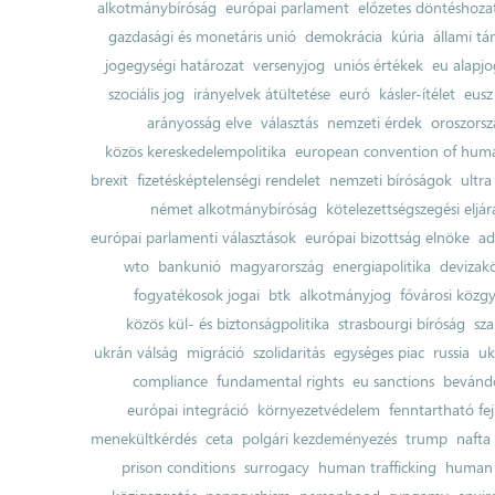
alkotmánybíróság
európai parlament
előzetes döntéshozata
gazdasági és monetáris unió
demokrácia
kúria
állami t
jogegységi határozat
versenyjog
uniós értékek
eu alapjo
szociális jog
irányelvek átültetése
euró
kásler-ítélet
eusz
arányosság elve
választás
nemzeti érdek
oroszorsz
közös kereskedelempolitika
european convention of huma
brexit
fizetésképtelenségi rendelet
nemzeti bíróságok
ultra
német alkotmánybíróság
kötelezettségszegési eljár
európai parlamenti választások
európai bizottság elnöke
ad
wto
bankunió
magyarország
energiapolitika
devizak
fogyatékosok jogai
btk
alkotmányjog
fővárosi közgy
közös kül- és biztonságpolitika
strasbourgi bíróság
sza
ukrán válság
migráció
szolidaritás
egységes piac
russia
uk
compliance
fundamental rights
eu sanctions
bevándo
európai integráció
környezetvédelem
fenntartható fe
menekültkérdés
ceta
polgári kezdeményezés
trump
nafta
prison conditions
surrogacy
human trafficking
human 