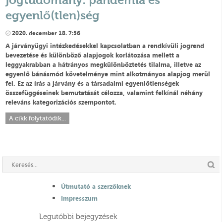
egyenlő(tlen)ség
2020. december 18. 7:56
A
járványügyi
intézkedésekkel kapcsolatban a rendkívüli jogrend
bevezetése és különböző alapjogok korlátozása mellett a
leggyakrabban a hátrányos megkülönböztetés tilalma, illetve az
egyenlő bánásmód követelménye mint alkotmányos alapjog merül
fel.
Ez az írás a járvány és a társadalmi egyenlőtlenségek
összefüggéseinek bemutatását célozza, valamint felkínál néhány
releváns kategorizációs szempontot.
A cikk folytatódik...
Útmutató a szerzőknek
Impresszum
Legutóbbi bejegyzések