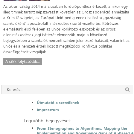
Az ukrán válság 2014 márciusában fordulóponthoz érkezett, amikor egy
illegitimnek tartott népszavazást követően az Orosz Föderáció annektálta
a Krím-félszigetet, az Európai Unió pedig ennek hatására „gazdasági
szankcióként” aposztrofált intézkedések sorát vezette be. Kétrészes
elemzésünk első felében az uniós korlátozó eszközök és az orosz
ellenintézkedések jogi hátterét elemezzük, majd a következő
bejegyzésben a szankciók nemzeti szinten jelentkező hatásait, valamint az
uniós és a nemzeti érdek között meghúzódó konfliktus politikai
összefüggéseit vizsgáljuk.
A cikk folytatódik...
Útmutató a szerzőknek
Impresszum
Legutóbbi bejegyzések
From Stenographers to Algorithms: Mapping the
Implementation and Governance Gaps of AI-Based 