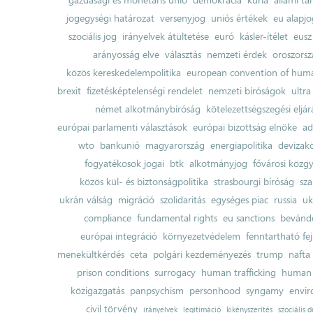
jogegységi határozat
versenyjog
uniós értékek
eu alapjo
szociális jog
irányelvek átültetése
euró
kásler-ítélet
eusz
arányosság elve
választás
nemzeti érdek
oroszorsz
közös kereskedelempolitika
european convention of huma
brexit
fizetésképtelenségi rendelet
nemzeti bíróságok
ultra
német alkotmánybíróság
kötelezettségszegési eljár
európai parlamenti választások
európai bizottság elnöke
ad
wto
bankunió
magyarország
energiapolitika
devizak
fogyatékosok jogai
btk
alkotmányjog
fővárosi közgy
közös kül- és biztonságpolitika
strasbourgi bíróság
sza
ukrán válság
migráció
szolidaritás
egységes piac
russia
uk
compliance
fundamental rights
eu sanctions
bevándo
európai integráció
környezetvédelem
fenntartható fe
menekültkérdés
ceta
polgári kezdeményezés
trump
nafta
prison conditions
surrogacy
human trafficking
human 
közigazgatás
panpsychism
personhood
syngamy
envi
civil törvény
irányelvek
legitimáció
kikényszerítés
szociális d