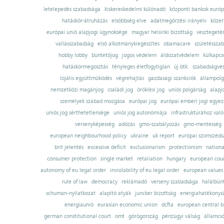
letelepedés szabadsága
kiskereskedelmi különadó
központi bankok európ
hatáskör-átruházás
elsőbbség elve
adatmegőrzési irányelv
közer
európai unió alapjogi ügynoksége
magyar helsinki bizottság
vesztegeté
vallásszabadság
első alkotmánykiegészítés
obamacare
születésszab
hobby lobby
büntetőjog
jogos védelem
áldozatvédelem
külkapcs
hatáskörmegosztás
tényleges életfogytiglan
új btk.
szabadságves
lojális együttműködés
végrehajtás
gazdasági szankciók
állampolg
nemzetközi magánjog
családi jog
öröklési jog
uniós polgárság
alapj
személyek szabad mozgása
európai jog
európai emberi jogi egye
uniós jog sérthetetlensége
uniós jog autonómiája
infrastruktúrához val
versenyképesség
adózás
gmo-szabályozás
gmo-mentesség
european neighbourhood policy
ukraine
uk report
európai szomszédsá
brit jelentés
excessive deficit
exclusionarism
protectionism
nationa
consumer protection
single market
retaliation
hungary
european court
autonomy of eu legal order
inviolability of eu legal order
european values
rule of law
democracy
reklámadó
verseny szabadsága
halálbün
schuman-nyilatkozat
alapító atyák
juncker bizottság
energiahatékonysá
energiaunió
eurasian economic union
dcfta
european central 
german constitutional court
omt
görögország
pénzügyi válság
államcs