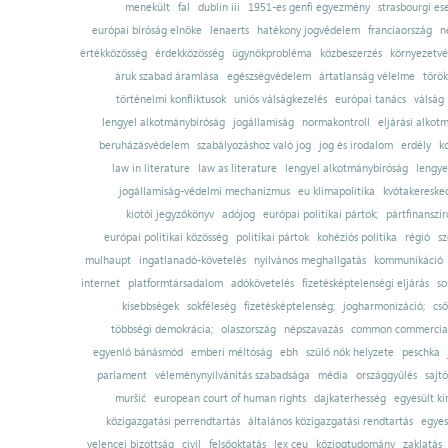
menekült
fal
dublin iii
1951-es genfi egyezmény
strasbourgi es
európai bíróság elnöke
lenaerts
hatékony jogvédelem
franciaország
n
értékközösség
érdekközösség
ügynökprobléma
közbeszerzés
környezetvé
áruk szabad áramlása
egészségvédelem
ártatlanság vélelme
török
történelmi konfliktusok
uniós válságkezelés
európai tanács
válság
lengyel alkotmánybíróság
jogállamiság
normakontroll
eljárási alkot
beruházásvédelem
szabályozáshoz való jog
jog és irodalom
erdély
k
law in literature
law as literature
lengyel alkotmánybíróság
lengye
jogállamiság-védelmi mechanizmus
eu klímapolitika
kvótakereske
kiotói jegyzőkönyv
adójog
európai politikai pártok;
pártfinanszír
európai politikai közösség
politikai pártok
kohéziós politika
régió
sz
mulhaupt
ingatlanadó-követelés
nyilvános meghallgatás
kommunikáció
internet
platformtársadalom
adókövetelés
fizetésképtelenségi eljárás
so
kisebbségek
sokféleség
fizetésképtelenség;
jogharmonizáció;
cső
többségi demokrácia;
olaszország
népszavazás
common commercial
egyenlő bánásmód
emberi méltóság
ebh
szülő nők helyzete
peschka
parlament
véleménynyilvánítás szabadsága
média
országgyűlés
sajt
muršić
european court of human rights
dajkaterhesség
egyesült ki
közigazgatási perrendtartás
általános közigazgatási rendtartás
egyes
velencei bizottság
civil
felsőoktatás
lex ceu
közjogtudomány
zaklatás