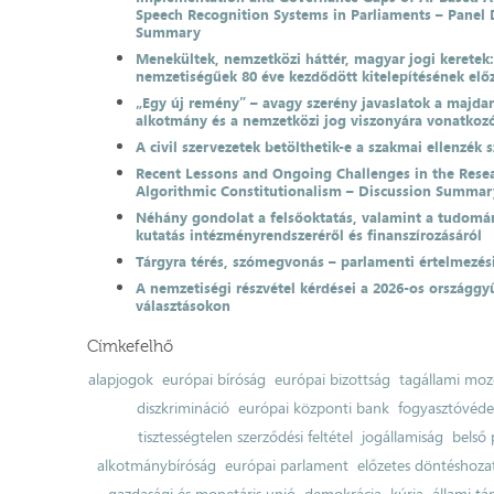
Speech Recognition Systems in Parliaments – Panel 
Summary
Menekültek, nemzetközi háttér, magyar jogi keretek
nemzetiségűek 80 éve kezdődött kitelepítésének el
„Egy új remény” – avagy szerény javaslatok a majda
alkotmány és a nemzetközi jog viszonyára vonatkoz
A civil szervezetek betölthetik-e a szakmai ellenzék 
Recent Lessons and Ongoing Challenges in the Resea
Algorithmic Constitutionalism – Discussion Summar
Néhány gondolat a felsőoktatás, valamint a tudomá
kutatás intézményrendszeréről és finanszírozásáról
Tárgyra térés, szómegvonás – parlamenti értelmezés
A nemzetiségi részvétel kérdései a 2026-os országgyű
választásokon
Címkefelhő
alapjogok
európai bíróság
európai bizottság
tagállami moz
diszkrimináció
európai központi bank
fogyasztóvéd
tisztességtelen szerződési feltétel
jogállamiság
belső 
alkotmánybíróság
európai parlament
előzetes döntéshozata
gazdasági és monetáris unió
demokrácia
kúria
állami t