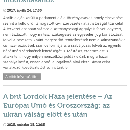
2017. április 24. 17:50
Április elején került a parlament elé a törvényjavaslat, amely elnevezése
szerint a külföldről támogatott civil szervezetek átláthatóságát tűzi célul.
A tervezet azonban számos alkotmányossági aggályt is felvet: egyrészt,
nem tisztázott, hogy mi teszi szükségessé az egyesülési jog korlátozását.
Mivel a bevezetni kívánt megszorító rendelkezések nem alkalmazandók a
civil szerveződések számos formájára, a szabályozás felveti az egyenlő
bánásmód sérelmének lehetőségét is. Másrészt, érdemes azt is
áttekinteni, hogy milyen nemzetközi példák előzik meg a hazai
szabályalkotást, hiszen abból a jogalkotó által elérni kívánt célra
vonatkozó következtetést vonhatunk le.
A cikk folytatódik...
A brit Lordok Háza jelentése – Az
Európai Unió és Oroszország: az
ukrán válság előtt és után
2015. március 15. 12:35