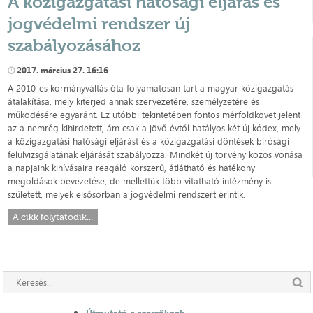
A közigazgatási hatósági eljárás és
jogvédelmi rendszer új
szabályozásához
2017. március 27. 16:16
A 2010-es kormányváltás óta folyamatosan tart a magyar közigazgatás
átalakítása, mely kiterjed annak szervezetére, személyzetére és
működésére egyaránt. Ez utóbbi tekintetében fontos mérföldkövet jelent
az a nemrég kihirdetett, ám csak a jövő évtől hatályos két új kódex, mely
a közigazgatási hatósági eljárást és a közigazgatási döntések bírósági
felülvizsgálatának eljárását szabályozza. Mindkét új törvény közös vonása
a napjaink kihívásaira reagáló korszerű, átlátható és hatékony
megoldások bevezetése, de mellettük több vitatható intézmény is
született, melyek elsősorban a jogvédelmi rendszert érintik.
A cikk folytatódik...