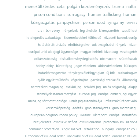
menekültkérdés
ceta
polgári kezdeményezés
trump
nafta
prison conditions
surrogacy
human trafficking
human 
közigazgatás
panpsychism
personhood
syngamy
envi
civil törvény
irányelvek
legitimáció
kikényszerítés
szociális d
letelepedés szabadsága
kiskereskedelmi különadó
központi bankok európ
hatáskör-átruházás
elsőbbség elve
adatmegőrzési irányelv
közer
európai unió alapjogi ügynoksége
magyar helsinki bizottság
vesztegeté
vallásszabadság
első alkotmánykiegészítés
obamacare
születésszab
hobby lobby
büntetőjog
jogos védelem
áldozatvédelem
külkapcs
hatáskörmegosztás
tényleges életfogytiglan
új btk.
szabadságves
lojális együttműködés
végrehajtás
gazdasági szankciók
állampolg
nemzetközi magánjog
családi jog
öröklési jog
uniós polgárság
alapj
személyek szabad mozgása
európai jog
európai emberi jogi egye
uniós jog sérthetetlensége
uniós jog autonómiája
infrastruktúrához val
versenyképesség
adózás
gmo-szabályozás
gmo-mentesség
european neighbourhood policy
ukraine
uk report
európai szomszédsá
brit jelentés
excessive deficit
exclusionarism
protectionism
nationa
consumer protection
single market
retaliation
hungary
european court
autonomy of eu legal order
inviolability of eu legal order
european values