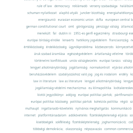
rule of law
democracy
reklámadó
verseny szabadsága
halálbün
schuman-nyilatkozat
alapító atyák
juncker bizottság
energiahatékonysá
energiaunió
eurasian economic union
dcfta
european central 
german constitutional court
omt
görögország
pénzügyi válság
államcs
menekült
fal
dublin iii
1951-es genfi egyezmény
strasbourgi es
európai bíróság elnöke
lenaerts
hatékony jogvédelem
franciaország
n
értékközösség
érdekközösség
ügynökprobléma
közbeszerzés
környezetvé
áruk szabad áramlása
egészségvédelem
ártatlanság vélelme
török
történelmi konfliktusok
uniós válságkezelés
európai tanács
válság
lengyel alkotmánybíróság
jogállamiság
normakontroll
eljárási alkot
beruházásvédelem
szabályozáshoz való jog
jog és irodalom
erdély
k
law in literature
law as literature
lengyel alkotmánybíróság
lengye
jogállamiság-védelmi mechanizmus
eu klímapolitika
kvótakereske
kiotói jegyzőkönyv
adójog
európai politikai pártok;
pártfinanszír
európai politikai közösség
politikai pártok
kohéziós politika
régió
sz
mulhaupt
ingatlanadó-követelés
nyilvános meghallgatás
kommunikáció
internet
platformtársadalom
adókövetelés
fizetésképtelenségi eljárás
so
kisebbségek
sokféleség
fizetésképtelenség;
jogharmonizáció;
cső
többségi demokrácia;
olaszország
népszavazás
common commercial