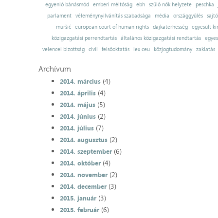
egyenlő bánásmód
emberi méltóság
ebh
szülő nők helyzete
peschka
parlament
véleménynyilvánítás szabadsága
média
országgyűlés
sajt
muršić
european court of human rights
dajkaterhesség
egyesült ki
közigazgatási perrendtartás
általános közigazgatási rendtartás
egyes
velencei bizottság
civil
felsőoktatás
lex ceu
közjogtudomány
zaklatás
Archívum
(4)
2014. március
(4)
2014. április
(5)
2014. május
(2)
2014. június
(7)
2014. július
(2)
2014. augusztus
(6)
2014. szeptember
(4)
2014. október
(2)
2014. november
(3)
2014. december
(3)
2015. január
(6)
2015. február