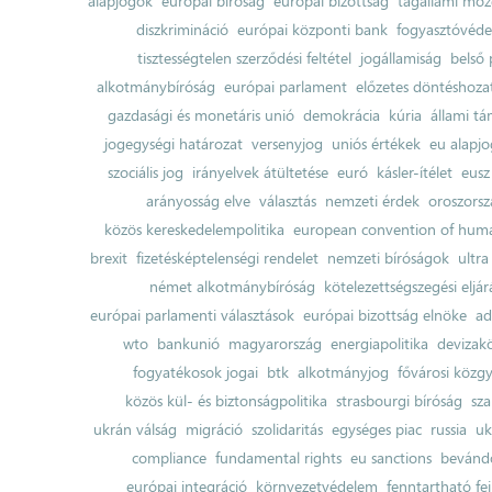
alapjogok
európai bíróság
európai bizottság
tagállami moz
diszkrimináció
európai központi bank
fogyasztóvéd
tisztességtelen szerződési feltétel
jogállamiság
belső 
alkotmánybíróság
európai parlament
előzetes döntéshozata
gazdasági és monetáris unió
demokrácia
kúria
állami t
jogegységi határozat
versenyjog
uniós értékek
eu alapjo
szociális jog
irányelvek átültetése
euró
kásler-ítélet
eusz
arányosság elve
választás
nemzeti érdek
oroszorsz
közös kereskedelempolitika
european convention of huma
brexit
fizetésképtelenségi rendelet
nemzeti bíróságok
ultra
német alkotmánybíróság
kötelezettségszegési eljár
európai parlamenti választások
európai bizottság elnöke
ad
wto
bankunió
magyarország
energiapolitika
devizak
fogyatékosok jogai
btk
alkotmányjog
fővárosi közgy
közös kül- és biztonságpolitika
strasbourgi bíróság
sza
ukrán válság
migráció
szolidaritás
egységes piac
russia
uk
compliance
fundamental rights
eu sanctions
bevándo
európai integráció
környezetvédelem
fenntartható fe