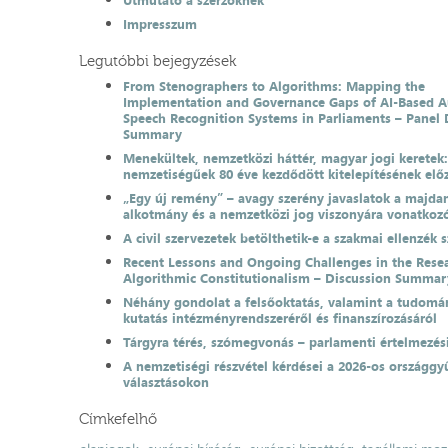
Útmutató a szerzőknek
Impresszum
Legutóbbi bejegyzések
From Stenographers to Algorithms: Mapping the
Implementation and Governance Gaps of AI-Based 
Speech Recognition Systems in Parliaments – Panel 
Summary
Menekültek, nemzetközi háttér, magyar jogi keretek
nemzetiségűek 80 éve kezdődött kitelepítésének el
„Egy új remény” – avagy szerény javaslatok a majda
alkotmány és a nemzetközi jog viszonyára vonatkoz
A civil szervezetek betölthetik-e a szakmai ellenzék 
Recent Lessons and Ongoing Challenges in the Resea
Algorithmic Constitutionalism – Discussion Summar
Néhány gondolat a felsőoktatás, valamint a tudomá
kutatás intézményrendszeréről és finanszírozásáról
Tárgyra térés, szómegvonás – parlamenti értelmezés
A nemzetiségi részvétel kérdései a 2026-os országgyű
választásokon
Címkefelhő