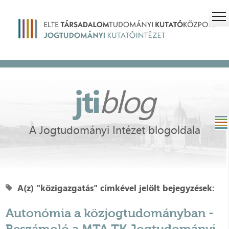
jti
blog
A Jogtudományi Intézet blogoldala
A(z) "közigazgatás" címkével jelölt bejegyzések:
Autonómia a közjogtudományban -
Beszámoló a MTA TK Jogtudományi