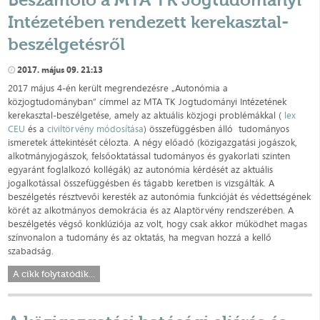
Intézetében rendezett kerekasztal-
beszélgetésről
2017. május 09. 21:13
2017 május 4-én került megrendezésre „Autonómia a
közjogtudományban” címmel az MTA TK Jogtudományi Intézetének
kerekasztal-beszélgetése, amely az aktuális közjogi problémákkal (
lex
CEU
és a
civiltörvény módosítása
) összefüggésben álló tudományos
ismeretek áttekintését célozta. A négy előadó (közigazgatási jogászok,
alkotmányjogászok, felsőoktatással tudományos és gyakorlati szinten
egyaránt foglalkozó kollégák) az autonómia kérdését az aktuális
jogalkotással összefüggésben és tágabb keretben is vizsgálták. A
beszélgetés résztvevői keresték az autonómia funkcióját és védettségének
körét az alkotmányos demokrácia és az Alaptörvény rendszerében. A
beszélgetés végső konklúziója az volt, hogy csak akkor működhet magas
színvonalon a tudomány és az oktatás, ha megvan hozzá a kellő
szabadság.
A cikk folytatódik...