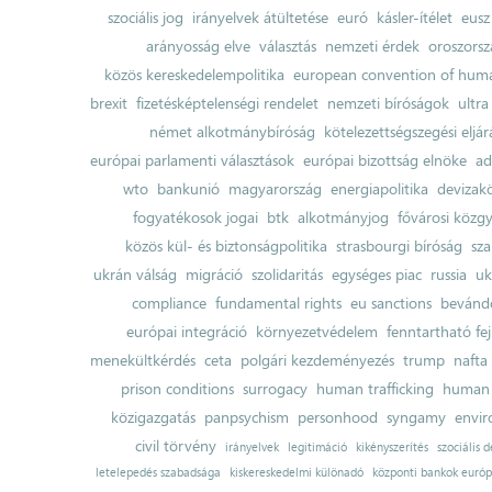
szociális jog
irányelvek átültetése
euró
kásler-ítélet
eusz
arányosság elve
választás
nemzeti érdek
oroszorsz
közös kereskedelempolitika
european convention of huma
brexit
fizetésképtelenségi rendelet
nemzeti bíróságok
ultra
német alkotmánybíróság
kötelezettségszegési eljár
európai parlamenti választások
európai bizottság elnöke
ad
wto
bankunió
magyarország
energiapolitika
devizak
fogyatékosok jogai
btk
alkotmányjog
fővárosi közgy
közös kül- és biztonságpolitika
strasbourgi bíróság
sza
ukrán válság
migráció
szolidaritás
egységes piac
russia
uk
compliance
fundamental rights
eu sanctions
bevándo
európai integráció
környezetvédelem
fenntartható fe
menekültkérdés
ceta
polgári kezdeményezés
trump
nafta
prison conditions
surrogacy
human trafficking
human 
közigazgatás
panpsychism
personhood
syngamy
envi
civil törvény
irányelvek
legitimáció
kikényszerítés
szociális d
letelepedés szabadsága
kiskereskedelmi különadó
központi bankok európ