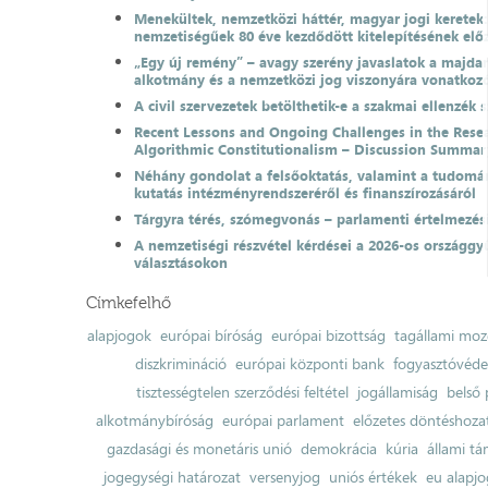
Menekültek, nemzetközi háttér, magyar jogi keretek
nemzetiségűek 80 éve kezdődött kitelepítésének el
„Egy új remény” – avagy szerény javaslatok a majda
alkotmány és a nemzetközi jog viszonyára vonatkoz
A civil szervezetek betölthetik-e a szakmai ellenzék 
Recent Lessons and Ongoing Challenges in the Resea
Algorithmic Constitutionalism – Discussion Summar
Néhány gondolat a felsőoktatás, valamint a tudomá
kutatás intézményrendszeréről és finanszírozásáról
Tárgyra térés, szómegvonás – parlamenti értelmezés
A nemzetiségi részvétel kérdései a 2026-os országgyű
választásokon
Címkefelhő
alapjogok
európai bíróság
európai bizottság
tagállami moz
diszkrimináció
európai központi bank
fogyasztóvéd
tisztességtelen szerződési feltétel
jogállamiság
belső 
alkotmánybíróság
európai parlament
előzetes döntéshozata
gazdasági és monetáris unió
demokrácia
kúria
állami t
jogegységi határozat
versenyjog
uniós értékek
eu alapjo