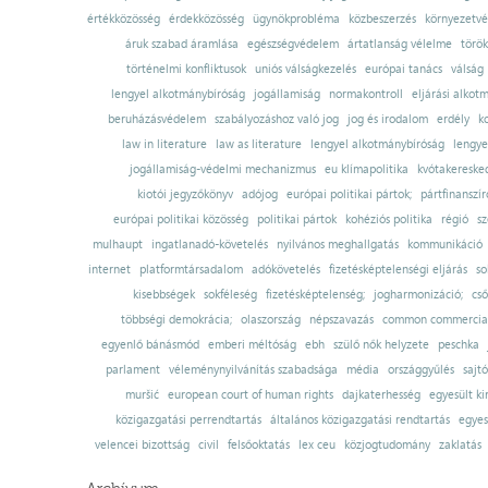
értékközösség
érdekközösség
ügynökprobléma
közbeszerzés
környezetvé
áruk szabad áramlása
egészségvédelem
ártatlanság vélelme
török
történelmi konfliktusok
uniós válságkezelés
európai tanács
válság
lengyel alkotmánybíróság
jogállamiság
normakontroll
eljárási alkot
beruházásvédelem
szabályozáshoz való jog
jog és irodalom
erdély
k
law in literature
law as literature
lengyel alkotmánybíróság
lengye
jogállamiság-védelmi mechanizmus
eu klímapolitika
kvótakereske
kiotói jegyzőkönyv
adójog
európai politikai pártok;
pártfinanszír
európai politikai közösség
politikai pártok
kohéziós politika
régió
sz
mulhaupt
ingatlanadó-követelés
nyilvános meghallgatás
kommunikáció
internet
platformtársadalom
adókövetelés
fizetésképtelenségi eljárás
so
kisebbségek
sokféleség
fizetésképtelenség;
jogharmonizáció;
cső
többségi demokrácia;
olaszország
népszavazás
common commercial
egyenlő bánásmód
emberi méltóság
ebh
szülő nők helyzete
peschka
parlament
véleménynyilvánítás szabadsága
média
országgyűlés
sajt
muršić
european court of human rights
dajkaterhesség
egyesült ki
közigazgatási perrendtartás
általános közigazgatási rendtartás
egyes
velencei bizottság
civil
felsőoktatás
lex ceu
közjogtudomány
zaklatás