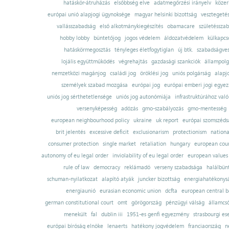
hatáskör-átruházás
elsőbbség elve
adatmegőrzési irányelv
közer
európai unió alapjogi ügynoksége
magyar helsinki bizottság
vesztegeté
vallásszabadság
első alkotmánykiegészítés
obamacare
születésszab
hobby lobby
büntetőjog
jogos védelem
áldozatvédelem
külkapcs
hatáskörmegosztás
tényleges életfogytiglan
új btk.
szabadságves
lojális együttműködés
végrehajtás
gazdasági szankciók
állampolg
nemzetközi magánjog
családi jog
öröklési jog
uniós polgárság
alapj
személyek szabad mozgása
európai jog
európai emberi jogi egye
uniós jog sérthetetlensége
uniós jog autonómiája
infrastruktúrához val
versenyképesség
adózás
gmo-szabályozás
gmo-mentesség
european neighbourhood policy
ukraine
uk report
európai szomszédsá
brit jelentés
excessive deficit
exclusionarism
protectionism
nationa
consumer protection
single market
retaliation
hungary
european court
autonomy of eu legal order
inviolability of eu legal order
european values
rule of law
democracy
reklámadó
verseny szabadsága
halálbün
schuman-nyilatkozat
alapító atyák
juncker bizottság
energiahatékonysá
energiaunió
eurasian economic union
dcfta
european central 
german constitutional court
omt
görögország
pénzügyi válság
államcs
menekült
fal
dublin iii
1951-es genfi egyezmény
strasbourgi es
európai bíróság elnöke
lenaerts
hatékony jogvédelem
franciaország
n