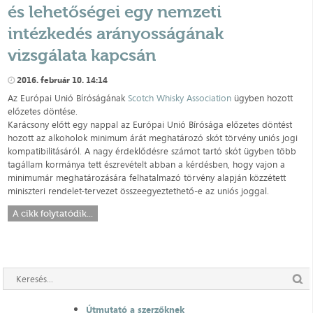
és lehetőségei egy nemzeti
intézkedés arányosságának
vizsgálata kapcsán
2016. február 10. 14:14
Az Európai Unió Bíróságának
Scotch Whisky Association
ügyben hozott
előzetes döntése.
Karácsony előtt egy nappal az Európai Unió Bírósága előzetes döntést
hozott az alkoholok minimum árát meghatározó skót törvény uniós jogi
kompatibilitásáról. A nagy érdeklődésre számot tartó skót ügyben több
tagállam kormánya tett észrevételt abban a kérdésben, hogy vajon a
minimumár meghatározására felhatalmazó törvény alapján közzétett
miniszteri rendelet-tervezet összeegyeztethető-e az uniós joggal.
A cikk folytatódik...
Útmutató a szerzőknek