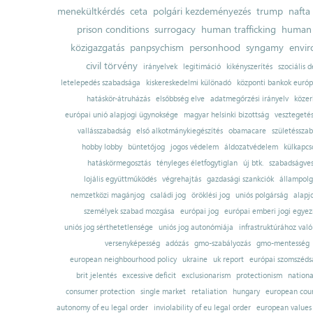
menekültkérdés
ceta
polgári kezdeményezés
trump
nafta
prison conditions
surrogacy
human trafficking
human 
közigazgatás
panpsychism
personhood
syngamy
envi
civil törvény
irányelvek
legitimáció
kikényszerítés
szociális d
letelepedés szabadsága
kiskereskedelmi különadó
központi bankok európ
hatáskör-átruházás
elsőbbség elve
adatmegőrzési irányelv
közer
európai unió alapjogi ügynoksége
magyar helsinki bizottság
vesztegeté
vallásszabadság
első alkotmánykiegészítés
obamacare
születésszab
hobby lobby
büntetőjog
jogos védelem
áldozatvédelem
külkapcs
hatáskörmegosztás
tényleges életfogytiglan
új btk.
szabadságves
lojális együttműködés
végrehajtás
gazdasági szankciók
állampolg
nemzetközi magánjog
családi jog
öröklési jog
uniós polgárság
alapj
személyek szabad mozgása
európai jog
európai emberi jogi egye
uniós jog sérthetetlensége
uniós jog autonómiája
infrastruktúrához val
versenyképesség
adózás
gmo-szabályozás
gmo-mentesség
european neighbourhood policy
ukraine
uk report
európai szomszédsá
brit jelentés
excessive deficit
exclusionarism
protectionism
nationa
consumer protection
single market
retaliation
hungary
european court
autonomy of eu legal order
inviolability of eu legal order
european values