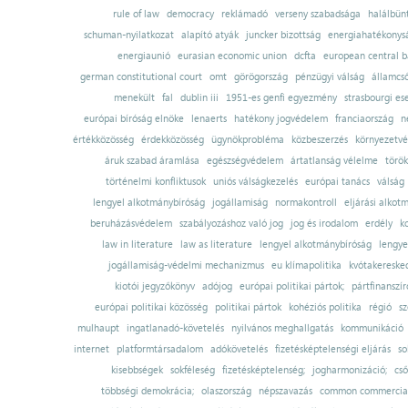
rule of law
democracy
reklámadó
verseny szabadsága
halálbün
schuman-nyilatkozat
alapító atyák
juncker bizottság
energiahatékonysá
energiaunió
eurasian economic union
dcfta
european central 
german constitutional court
omt
görögország
pénzügyi válság
államcs
menekült
fal
dublin iii
1951-es genfi egyezmény
strasbourgi es
európai bíróság elnöke
lenaerts
hatékony jogvédelem
franciaország
n
értékközösség
érdekközösség
ügynökprobléma
közbeszerzés
környezetvé
áruk szabad áramlása
egészségvédelem
ártatlanság vélelme
török
történelmi konfliktusok
uniós válságkezelés
európai tanács
válság
lengyel alkotmánybíróság
jogállamiság
normakontroll
eljárási alkot
beruházásvédelem
szabályozáshoz való jog
jog és irodalom
erdély
k
law in literature
law as literature
lengyel alkotmánybíróság
lengye
jogállamiság-védelmi mechanizmus
eu klímapolitika
kvótakereske
kiotói jegyzőkönyv
adójog
európai politikai pártok;
pártfinanszír
európai politikai közösség
politikai pártok
kohéziós politika
régió
sz
mulhaupt
ingatlanadó-követelés
nyilvános meghallgatás
kommunikáció
internet
platformtársadalom
adókövetelés
fizetésképtelenségi eljárás
so
kisebbségek
sokféleség
fizetésképtelenség;
jogharmonizáció;
cső
többségi demokrácia;
olaszország
népszavazás
common commercial