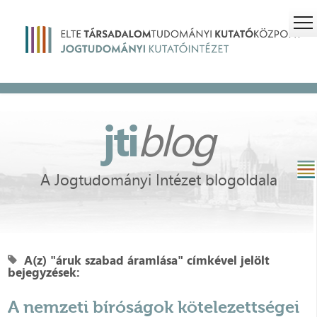
jti
blog
A Jogtudományi Intézet blogoldala
A(z) "áruk szabad áramlása" címkével jelölt
bejegyzések:
A nemzeti bíróságok kötelezettségei