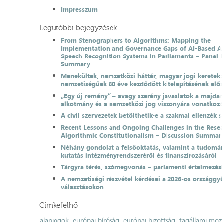
Impresszum
Legutóbbi bejegyzések
From Stenographers to Algorithms: Mapping the
Implementation and Governance Gaps of AI-Based 
Speech Recognition Systems in Parliaments – Panel 
Summary
Menekültek, nemzetközi háttér, magyar jogi keretek
nemzetiségűek 80 éve kezdődött kitelepítésének el
„Egy új remény” – avagy szerény javaslatok a majda
alkotmány és a nemzetközi jog viszonyára vonatkoz
A civil szervezetek betölthetik-e a szakmai ellenzék 
Recent Lessons and Ongoing Challenges in the Resea
Algorithmic Constitutionalism – Discussion Summar
Néhány gondolat a felsőoktatás, valamint a tudomá
kutatás intézményrendszeréről és finanszírozásáról
Tárgyra térés, szómegvonás – parlamenti értelmezés
A nemzetiségi részvétel kérdései a 2026-os országgyű
választásokon
Címkefelhő
alapjogok
európai bíróság
európai bizottság
tagállami moz