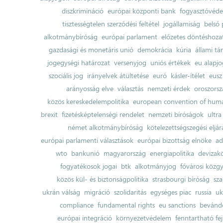
diszkrimináció
európai központi bank
fogyasztóvéd
tisztességtelen szerződési feltétel
jogállamiság
belső 
alkotmánybíróság
európai parlament
előzetes döntéshozata
gazdasági és monetáris unió
demokrácia
kúria
állami t
jogegységi határozat
versenyjog
uniós értékek
eu alapjo
szociális jog
irányelvek átültetése
euró
kásler-ítélet
eusz
arányosság elve
választás
nemzeti érdek
oroszorsz
közös kereskedelempolitika
european convention of huma
brexit
fizetésképtelenségi rendelet
nemzeti bíróságok
ultra
német alkotmánybíróság
kötelezettségszegési eljár
európai parlamenti választások
európai bizottság elnöke
ad
wto
bankunió
magyarország
energiapolitika
devizak
fogyatékosok jogai
btk
alkotmányjog
fővárosi közgy
közös kül- és biztonságpolitika
strasbourgi bíróság
sza
ukrán válság
migráció
szolidaritás
egységes piac
russia
uk
compliance
fundamental rights
eu sanctions
bevándo
európai integráció
környezetvédelem
fenntartható fe