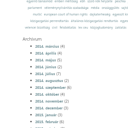
egyenlő bánásmód
emberi méltóság
ebh
szülő nők helyzete
peschka
parlament
véleménynyilvánítás szabadsága
média
országgyűlés
sajt
muršić
european court of human rights
dajkaterhesség
egyesült ki
közigazgatási perrendtartás
általános közigazgatási rendtartás
egyes
velencei bizottság
civil
felsőoktatás
lex ceu
közjogtudomány
zaklatás
Archívum
(4)
2014. március
(4)
2014. április
(5)
2014. május
(2)
2014. június
(7)
2014. július
(2)
2014. augusztus
(6)
2014. szeptember
(4)
2014. október
(2)
2014. november
(3)
2014. december
(3)
2015. január
(6)
2015. február