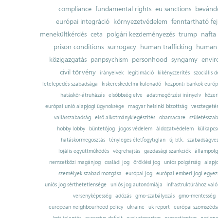
compliance
fundamental rights
eu sanctions
bevándo
európai integráció
környezetvédelem
fenntartható fe
menekültkérdés
ceta
polgári kezdeményezés
trump
nafta
prison conditions
surrogacy
human trafficking
human 
közigazgatás
panpsychism
personhood
syngamy
envi
civil törvény
irányelvek
legitimáció
kikényszerítés
szociális d
letelepedés szabadsága
kiskereskedelmi különadó
központi bankok európ
hatáskör-átruházás
elsőbbség elve
adatmegőrzési irányelv
közer
európai unió alapjogi ügynoksége
magyar helsinki bizottság
vesztegeté
vallásszabadság
első alkotmánykiegészítés
obamacare
születésszab
hobby lobby
büntetőjog
jogos védelem
áldozatvédelem
külkapcs
hatáskörmegosztás
tényleges életfogytiglan
új btk.
szabadságves
lojális együttműködés
végrehajtás
gazdasági szankciók
állampolg
nemzetközi magánjog
családi jog
öröklési jog
uniós polgárság
alapj
személyek szabad mozgása
európai jog
európai emberi jogi egye
uniós jog sérthetetlensége
uniós jog autonómiája
infrastruktúrához val
versenyképesség
adózás
gmo-szabályozás
gmo-mentesség
european neighbourhood policy
ukraine
uk report
európai szomszédsá