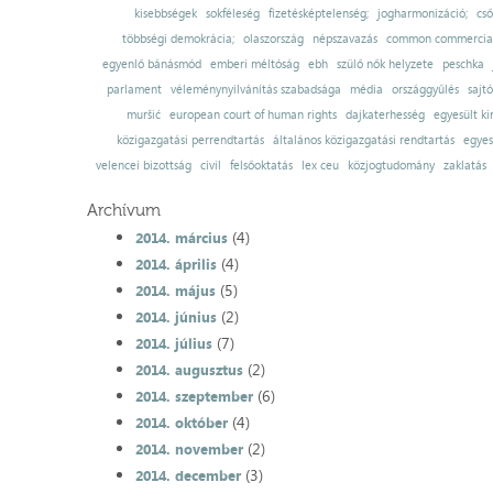
kisebbségek
sokféleség
fizetésképtelenség;
jogharmonizáció;
cső
többségi demokrácia;
olaszország
népszavazás
common commercial
egyenlő bánásmód
emberi méltóság
ebh
szülő nők helyzete
peschka
parlament
véleménynyilvánítás szabadsága
média
országgyűlés
sajt
muršić
european court of human rights
dajkaterhesség
egyesült ki
közigazgatási perrendtartás
általános közigazgatási rendtartás
egyes
velencei bizottság
civil
felsőoktatás
lex ceu
közjogtudomány
zaklatás
Archívum
(4)
2014. március
(4)
2014. április
(5)
2014. május
(2)
2014. június
(7)
2014. július
(2)
2014. augusztus
(6)
2014. szeptember
(4)
2014. október
(2)
2014. november
(3)
2014. december