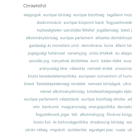
Címkefelhő
alapjogok
európai bíróság
európai bizottság
tagállami moz
diszkrimináció
európai központi bank
fogyasztóvéd
tisztességtelen szerződési feltétel
jogállamiság
belső 
alkotmánybíróság
európai parlament
előzetes döntéshozata
gazdasági és monetáris unió
demokrácia
kúria
állami t
jogegységi határozat
versenyjog
uniós értékek
eu alapjo
szociális jog
irányelvek átültetése
euró
kásler-ítélet
eusz
arányosság elve
választás
nemzeti érdek
oroszorsz
közös kereskedelempolitika
european convention of huma
brexit
fizetésképtelenségi rendelet
nemzeti bíróságok
ultra
német alkotmánybíróság
kötelezettségszegési eljár
európai parlamenti választások
európai bizottság elnöke
ad
wto
bankunió
magyarország
energiapolitika
devizak
fogyatékosok jogai
btk
alkotmányjog
fővárosi közgy
közös kül- és biztonságpolitika
strasbourgi bíróság
sza
ukrán válság
migráció
szolidaritás
egységes piac
russia
uk