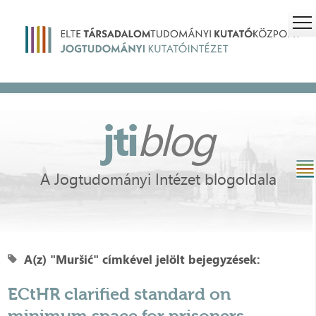
jti
blog
A Jogtudományi Intézet blogoldala
A(z) "Muršić" címkével jelölt bejegyzések:
ECtHR clarified standard on
minimum space for prisoners