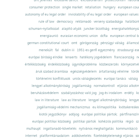
brit jelentés
excessive deficit
exclusionarism
protectionism
nationa
consumer protection
single market
retaliation
hungary
european court
autonomy of eu legal order
inviolability of eu legal order
european values
rule of law
democracy
reklámadó
verseny szabadsága
halálbün
schuman-nyilatkozat
alapító atyák
juncker bizottság
energiahatékonysá
energiaunió
eurasian economic union
dcfta
european central 
german constitutional court
omt
görögország
pénzügyi válság
államcs
menekült
fal
dublin iii
1951-es genfi egyezmény
strasbourgi es
európai bíróság elnöke
lenaerts
hatékony jogvédelem
franciaország
n
értékközösség
érdekközösség
ügynökprobléma
közbeszerzés
környezetvé
áruk szabad áramlása
egészségvédelem
ártatlanság vélelme
török
történelmi konfliktusok
uniós válságkezelés
európai tanács
válság
lengyel alkotmánybíróság
jogállamiság
normakontroll
eljárási alkot
beruházásvédelem
szabályozáshoz való jog
jog és irodalom
erdély
k
law in literature
law as literature
lengyel alkotmánybíróság
lengye
jogállamiság-védelmi mechanizmus
eu klímapolitika
kvótakereske
kiotói jegyzőkönyv
adójog
európai politikai pártok;
pártfinanszír
európai politikai közösség
politikai pártok
kohéziós politika
régió
sz
mulhaupt
ingatlanadó-követelés
nyilvános meghallgatás
kommunikáció
internet
platformtársadalom
adókövetelés
fizetésképtelenségi eljárás
so