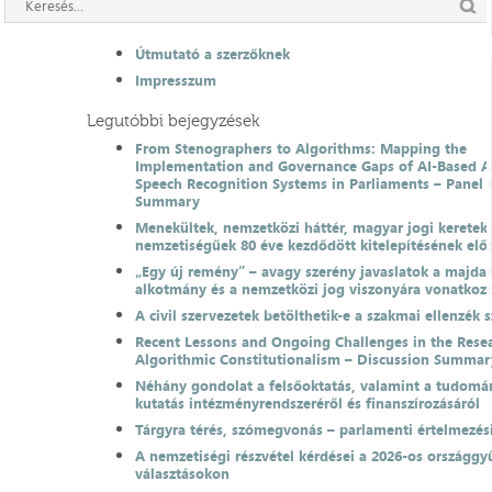
Útmutató a szerzőknek
Impresszum
Legutóbbi bejegyzések
From Stenographers to Algorithms: Mapping the
Implementation and Governance Gaps of AI-Based 
Speech Recognition Systems in Parliaments – Panel 
Summary
Menekültek, nemzetközi háttér, magyar jogi keretek
nemzetiségűek 80 éve kezdődött kitelepítésének el
„Egy új remény” – avagy szerény javaslatok a majda
alkotmány és a nemzetközi jog viszonyára vonatkoz
A civil szervezetek betölthetik-e a szakmai ellenzék 
Recent Lessons and Ongoing Challenges in the Resea
Algorithmic Constitutionalism – Discussion Summar
Néhány gondolat a felsőoktatás, valamint a tudomá
kutatás intézményrendszeréről és finanszírozásáról
Tárgyra térés, szómegvonás – parlamenti értelmezés
A nemzetiségi részvétel kérdései a 2026-os országgyű
választásokon