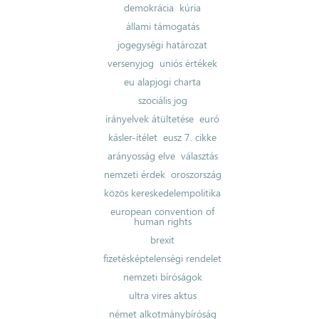
demokrácia
kúria
állami támogatás
jogegységi határozat
versenyjog
uniós értékek
eu alapjogi charta
szociális jog
irányelvek átültetése
euró
kásler-ítélet
eusz 7. cikke
arányosság elve
választás
nemzeti érdek
oroszország
közös kereskedelempolitika
european convention of
human rights
brexit
fizetésképtelenségi rendelet
nemzeti bíróságok
ultra vires aktus
német alkotmánybíróság