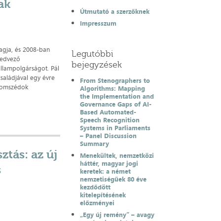
ak
Útmutató a szerzőknek
Impresszum
agja, és 2008-ban
Legutóbbi
kedvező
bejegyzések
llampolgárságot. Pál
családjával egy évre
From Stenographers to
szomszédok
Algorithms: Mapping
the Implementation and
Governance Gaps of AI-
Based Automated-
Speech Recognition
Systems in Parliaments
– Panel Discussion
Summary
ztás: az új
Menekültek, nemzetközi
háttér, magyar jogi
s
keretek: a német
nemzetiségűek 80 éve
kezdődött
kitelepítésének
előzményei
„Egy új remény” – avagy