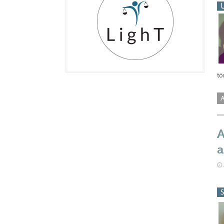
tö
A
A
a