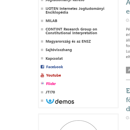
A
IJOTEN Internetes Jogtudományi
e
Enciklopédia
MILAB
CONTINT Research Group on
Pé
Constitutional Interpretation
ér
ál
Magyarország és az ENSZ
fo
Sajtóvisszhang
Lu
el
Kapcsolat
Facebook
A
Youtube
Flickr
E
JTI70
f
d