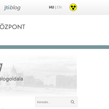
jti
blog
HU
EN
|
g
blogoldala