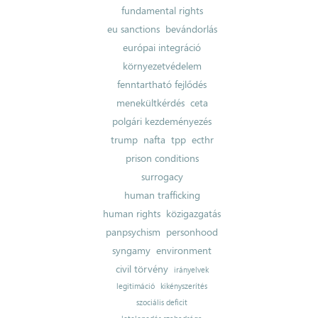
fundamental rights
eu sanctions
bevándorlás
európai integráció
környezetvédelem
fenntartható fejlődés
menekültkérdés
ceta
polgári kezdeményezés
trump
nafta
tpp
ecthr
prison conditions
surrogacy
human trafficking
human rights
közigazgatás
panpsychism
personhood
syngamy
environment
civil törvény
irányelvek
legitimáció
kikényszerítés
szociális deficit