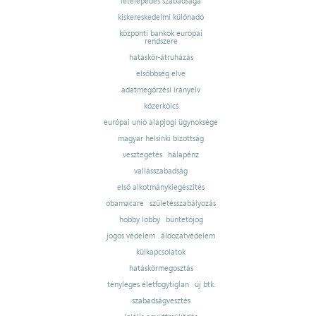
letelepedés szabadsága
kiskereskedelmi különadó
központi bankok európai
rendszere
hatáskör-átruházás
elsőbbség elve
adatmegőrzési irányelv
közerkölcs
európai unió alapjogi ügynoksége
magyar helsinki bizottság
vesztegetés
hálapénz
vallásszabadság
első alkotmánykiegészítés
obamacare
születésszabályozás
hobby lobby
büntetőjog
jogos védelem
áldozatvédelem
külkapcsolatok
hatáskörmegosztás
tényleges életfogytiglan
új btk.
szabadságvesztés