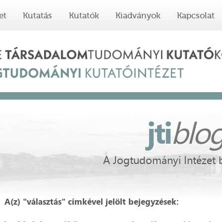
et
Kutatás
Kutatók
Kiadványok
Kapcsolat
jti
blo
A Jogtudományi Intézet 
A(z) "választás" címkével jelölt bejegyzések: