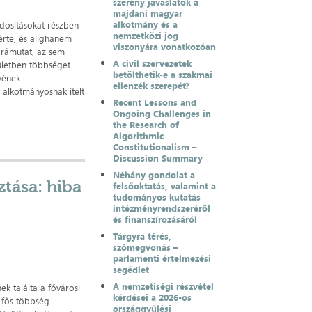
szerény javaslatok a
majdani magyar
alkotmány és a
ódosításokat részben
nemzetközi jog
érte, és alighanem
viszonyára vonatkozóan
 rámutat, az sem
A civil szervezetek
tületben többséget.
betölthetik-e a szakmai
lvének
ellenzék szerepét?
 alkotmányosnak ítélt
Recent Lessons and
Ongoing Challenges in
the Research of
Algorithmic
Constitutionalism –
Discussion Summary
Néhány gondolat a
ztása: hiba
felsőoktatás, valamint a
tudományos kutatás
intézményrendszeréről
és finanszírozásáról
Tárgyra térés,
szómegvonás –
parlamenti értelmezési
segédlet
A nemzetiségi részvétel
k találta a fővárosi
kérdései a 2026-os
 fős többség
országgyűlési