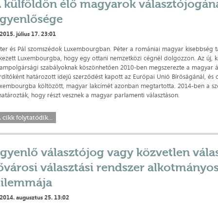
 külföldön élő magyarok választójogán
gyenlősége
2015. július 17. 23:01
ter és Pál szomszédok Luxembourgban. Péter a romániai magyar kisebbség t
kezett Luxembourgba, hogy egy ottani nemzetközi cégnél dolgozzon. Az új, 
lampolgársági szabályoknak köszönhetően 2010-ben megszerezte a magyar á
rdítóként határozott idejű szerződést kapott az Európai Unió Bíróságánál, és 
xembourgba költözött, magyar lakcímét azonban megtartotta. 2014-ben a 
határozták, hogy részt vesznek a magyar parlamenti választáson.
 cikk folytatódik...
gyenlő választójog vagy közvetlen válas
ővárosi választási rendszer alkotmányo
ilemmája
2014. augusztus 25. 13:02