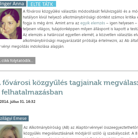
A fővárosi közgyűlési választás módosítását felülvizsgáló és a m
hatályon kívül helyező alkotmánybírósági döntést számos kritika 
fogja is még érni. Amint arra az
egyik elemzés
– igen helyesen –
teljesen világos, tulajdonképpen milyen álláspont is kapott a tes
Az elemzés a határozat egyetlen elemét, a közvetlen választás e
alkotmánybírósági magyarázatát próbálja értelmezni, az Ab által
rvényi megoldás indokolása alapján.
 cikk folytatódik...
 fővárosi közgyűlés tagjainak megválas
 felhatalmazásban
2014. július 31. 16:32
Az Alkotmánybíróság (AB) az Alaptörvénnyel összeegyeztethetőne
közgyűlés megválasztásának módjáról szóló új szabályozást. A 8