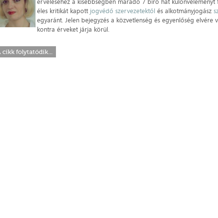
érveléséhez a kisebbségben maradó 7 bíró hat különvéleményt f
éles kritikát kapott
jogvédő szervezetektől
és alkotmányjogász
s
egyaránt. Jelen bejegyzés a közvetlenség és egyenlőség elvére 
kontra érveket járja körül.
 cikk folytatódik...