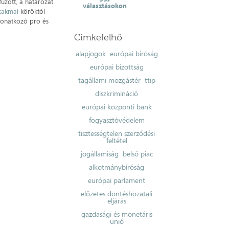
űzött, a határozat
választásokon
zakmai
köröktől
vonatkozó pro és
Címkefelhő
alapjogok
európai bíróság
európai bizottság
tagállami mozgástér
ttip
diszkrimináció
európai központi bank
fogyasztóvédelem
tisztességtelen szerződési
feltétel
jogállamiság
belső piac
alkotmánybíróság
európai parlament
előzetes döntéshozatali
eljárás
gazdasági és monetáris
unió