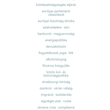
kötelezettségszegési eljárás
európai parlamenti
választások
európai bizottság elnöke
adatvédelem
wto
bankunió
magyarország
energiapolitika
devizakölcsön
fogyatékosok jogai
btk
alkotmányjog
fővárosi közgyűlés
közös kül- és
biztonságpolitika
strasbourgi bíróság
szankció
ukrán válság
migráció
szolidaritás
egységes piac
russia
ukraine crisis
compliance