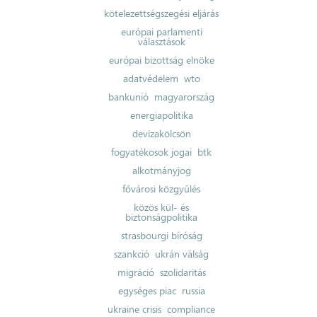
kötelezettségszegési eljárás
európai parlamenti
választások
európai bizottság elnöke
adatvédelem
wto
bankunió
magyarország
energiapolitika
devizakölcsön
fogyatékosok jogai
btk
alkotmányjog
fővárosi közgyűlés
közös kül- és
biztonságpolitika
strasbourgi bíróság
szankció
ukrán válság
migráció
szolidaritás
egységes piac
russia
ukraine crisis
compliance