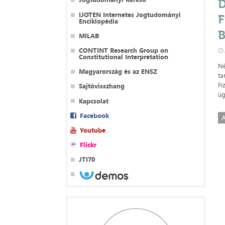
D
IJOTEN Internetes Jogtudományi
F
Enciklopédia
B
MILAB
CONTINT Research Group on
Constitutional Interpretation
Né
Magyarország és az ENSZ
ta
Fi
Sajtóvisszhang
üg
Kapcsolat
Facebook
A
Youtube
Flickr
JTI70