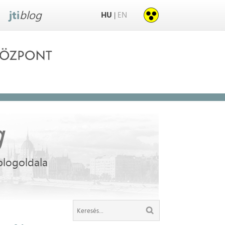
jti
blog
HU
EN
|
g
blogoldala