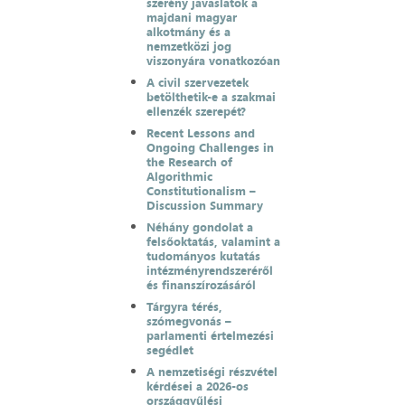
szerény javaslatok a
majdani magyar
alkotmány és a
nemzetközi jog
viszonyára vonatkozóan
A civil szervezetek
betölthetik-e a szakmai
ellenzék szerepét?
Recent Lessons and
Ongoing Challenges in
the Research of
Algorithmic
Constitutionalism –
Discussion Summary
Néhány gondolat a
felsőoktatás, valamint a
tudományos kutatás
intézményrendszeréről
és finanszírozásáról
Tárgyra térés,
szómegvonás –
parlamenti értelmezési
segédlet
A nemzetiségi részvétel
kérdései a 2026-os
országgyűlési