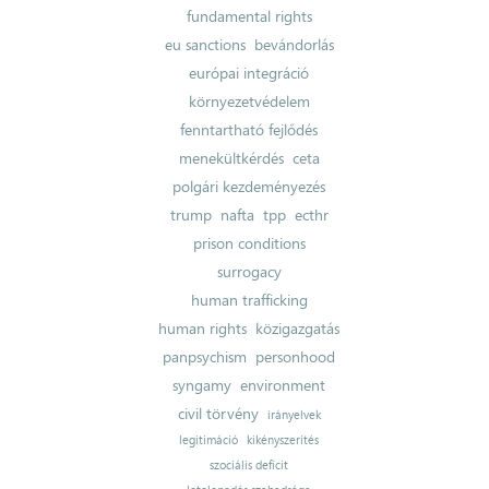
fundamental rights
eu sanctions
bevándorlás
európai integráció
környezetvédelem
fenntartható fejlődés
menekültkérdés
ceta
polgári kezdeményezés
trump
nafta
tpp
ecthr
prison conditions
surrogacy
human trafficking
human rights
közigazgatás
panpsychism
personhood
syngamy
environment
civil törvény
irányelvek
legitimáció
kikényszerítés
szociális deficit