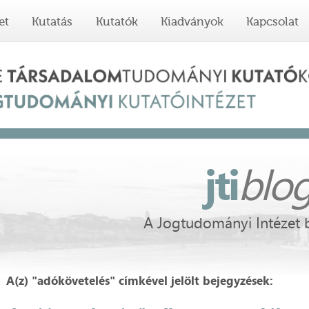
et
Kutatás
Kutatók
Kiadványok
Kapcsolat
jti
blo
A Jogtudományi Intézet 
A(z) "adókövetelés" címkével jelölt bejegyzések: