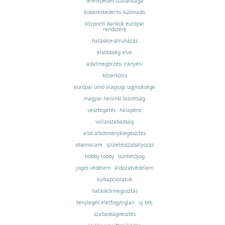
letelepedés szabadsága
kiskereskedelmi különadó
központi bankok európai
rendszere
hatáskör-átruházás
elsőbbség elve
adatmegőrzési irányelv
közerkölcs
európai unió alapjogi ügynoksége
magyar helsinki bizottság
vesztegetés
hálapénz
vallásszabadság
első alkotmánykiegészítés
obamacare
születésszabályozás
hobby lobby
büntetőjog
jogos védelem
áldozatvédelem
külkapcsolatok
hatáskörmegosztás
tényleges életfogytiglan
új btk.
szabadságvesztés