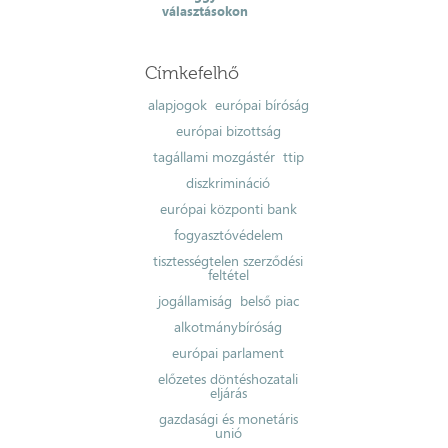
választásokon
Címkefelhő
alapjogok
európai bíróság
európai bizottság
tagállami mozgástér
ttip
diszkrimináció
európai központi bank
fogyasztóvédelem
tisztességtelen szerződési
feltétel
jogállamiság
belső piac
alkotmánybíróság
európai parlament
előzetes döntéshozatali
eljárás
gazdasági és monetáris
unió