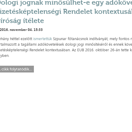
ologi jognak minősülhet-e egy adóköve
izetésképtelenségi Rendelet kontextusáb
íróság ítélete
2016. november 04. 15:33
hány héttel ezelőtt
ismertettük
Szpunar főtanácsnok indítványát, mely fontos 
rtalmazott a tagállami adókövetelések dologi jogi minősítéséről és ennek köv
zetésképtelenségi Rendelet kontextusában. Az EUB 2016. október 26-án tette kö
yben.
 cikk folytatódik...