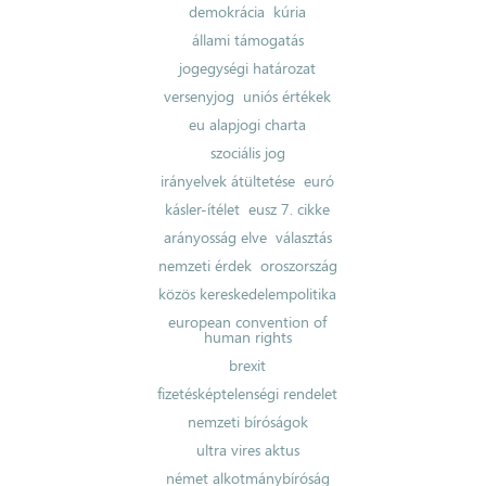
demokrácia
kúria
állami támogatás
jogegységi határozat
versenyjog
uniós értékek
eu alapjogi charta
szociális jog
irányelvek átültetése
euró
kásler-ítélet
eusz 7. cikke
arányosság elve
választás
nemzeti érdek
oroszország
közös kereskedelempolitika
european convention of
human rights
brexit
fizetésképtelenségi rendelet
nemzeti bíróságok
ultra vires aktus
német alkotmánybíróság