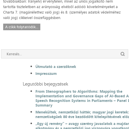
továbbiakban: Irányelv) érvénytelen, mivel az uniós jogalkotó nem
tartotta tiszteletben az arányosság elvéből adódó követelményeket a
Charta 7. (magánélethez való jog) és 8. (személyes adatok védelméhez
való jog) cikkeivel összefüggésben.
A cikk folytatódik...
Útmutató a szerzőknek
Impresszum
Legutóbbi bejegyzések
From Stenographers to Algorithms: Mapping the
Implementation and Governance Gaps of AI-Based 
Speech Recognition Systems in Parliaments – Panel 
Summary
Menekültek, nemzetközi háttér, magyar jogi keretek
nemzetiségűek 80 éve kezdődött kitelepítésének el
„Egy új remény” – avagy szerény javaslatok a majda
alkotmány és a nemzetközi jog viszonyára vonatkoz