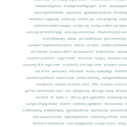
hatáskörmegosztás
tényleges életfogytiglan
új btk.
szabadságves
lojális együttműködés
végrehajtás
gazdasági szankciók
állampolg
nemzetközi magánjog
családi jog
öröklési jog
uniós polgárság
alapj
személyek szabad mozgása
európai jog
európai emberi jogi egye
uniós jog sérthetetlensége
uniós jog autonómiája
infrastruktúrához val
versenyképesség
adózás
gmo-szabályozás
gmo-mentesség
european neighbourhood policy
ukraine
uk report
európai szomszédsá
brit jelentés
excessive deficit
exclusionarism
protectionism
nationa
consumer protection
single market
retaliation
hungary
european court
autonomy of eu legal order
inviolability of eu legal order
european values
rule of law
democracy
reklámadó
verseny szabadsága
halálbün
schuman-nyilatkozat
alapító atyák
juncker bizottság
energiahatékonysá
energiaunió
eurasian economic union
dcfta
european central 
german constitutional court
omt
görögország
pénzügyi válság
államcs
menekült
fal
dublin iii
1951-es genfi egyezmény
strasbourgi es
európai bíróság elnöke
lenaerts
hatékony jogvédelem
franciaország
n
értékközösség
érdekközösség
ügynökprobléma
közbeszerzés
környezetvé
áruk szabad áramlása
egészségvédelem
ártatlanság vélelme
török
történelmi konfliktusok
uniós válságkezelés
európai tanács
válság