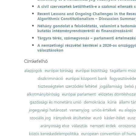
A civil szervezetek betölthetik-e a szakmai ellenzék 
Recent Lessons and Ongoing Challenges in the Resea
Algorithmic Constitutionalism – Discussion Summar
Néhány gondolat a felsőoktatás, valamint a tudomá
kutatás intézményrendszeréről és finanszírozásáról
Tárgyra térés, szómegvonás – parlamenti értelmezés
A nemzetiségi részvétel kérdései a 2026-os országgyű
választásokon
Címkefelhő
alapjogok
európai bíróság
európai bizottság
tagállami moz
diszkrimináció
európai központi bank
fogyasztóvéd
tisztességtelen szerződési feltétel
jogállamiság
belső 
alkotmánybíróság
európai parlament
előzetes döntéshozata
gazdasági és monetáris unió
demokrácia
kúria
állami t
jogegységi határozat
versenyjog
uniós értékek
eu alapjo
szociális jog
irányelvek átültetése
euró
kásler-ítélet
eusz
arányosság elve
választás
nemzeti érdek
oroszorsz
közös kereskedelempolitika
european convention of huma