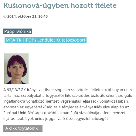
Kušionová-ügyben hozott ítélete
2014. október 21. 16:40
A 93/13/EGK irányelv a tisztességtelen szerződési feltételekről ugyan nem
tartalmaz szabályokat a fogyasztói hitelszerződés biztosítékaként szolgáló
ingatlanokra vonatkozó nemzeti végrehajtási eljárások vonatkozásában,
azonban az egyenértékűség és a tényleges érvényesülés elve alapján az
Európai Unió Bírósága (továbbiakban EuB) vizsgálhatja a fenti nemzeti
eljárási szabályok uniós joggal való összeegyeztethetőségét.
A cikk folytatódik...