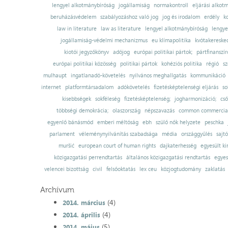
lengyel alkotmánybíróság
jogállamiság
normakontroll
eljárási alkot
beruházásvédelem
szabályozáshoz való jog
jog és irodalom
erdély
k
law in literature
law as literature
lengyel alkotmánybíróság
lengye
jogállamiság-védelmi mechanizmus
eu klímapolitika
kvótakereske
kiotói jegyzőkönyv
adójog
európai politikai pártok;
pártfinanszír
európai politikai közösség
politikai pártok
kohéziós politika
régió
sz
mulhaupt
ingatlanadó-követelés
nyilvános meghallgatás
kommunikáció
internet
platformtársadalom
adókövetelés
fizetésképtelenségi eljárás
so
kisebbségek
sokféleség
fizetésképtelenség;
jogharmonizáció;
cső
többségi demokrácia;
olaszország
népszavazás
common commercial
egyenlő bánásmód
emberi méltóság
ebh
szülő nők helyzete
peschka
parlament
véleménynyilvánítás szabadsága
média
országgyűlés
sajt
muršić
european court of human rights
dajkaterhesség
egyesült ki
közigazgatási perrendtartás
általános közigazgatási rendtartás
egyes
velencei bizottság
civil
felsőoktatás
lex ceu
közjogtudomány
zaklatás
Archívum
(4)
2014. március
(4)
2014. április
(5)
2014. május