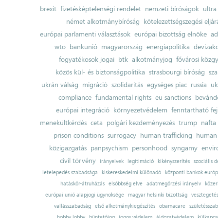
brexit
fizetésképtelenségi rendelet
nemzeti bíróságok
ultra
német alkotmánybíróság
kötelezettségszegési eljár
európai parlamenti választások
európai bizottság elnöke
ad
wto
bankunió
magyarország
energiapolitika
devizak
fogyatékosok jogai
btk
alkotmányjog
fővárosi közgy
közös kül- és biztonságpolitika
strasbourgi bíróság
sza
ukrán válság
migráció
szolidaritás
egységes piac
russia
uk
compliance
fundamental rights
eu sanctions
bevándo
európai integráció
környezetvédelem
fenntartható fe
menekültkérdés
ceta
polgári kezdeményezés
trump
nafta
prison conditions
surrogacy
human trafficking
human 
közigazgatás
panpsychism
personhood
syngamy
envi
civil törvény
irányelvek
legitimáció
kikényszerítés
szociális d
letelepedés szabadsága
kiskereskedelmi különadó
központi bankok európ
hatáskör-átruházás
elsőbbség elve
adatmegőrzési irányelv
közer
európai unió alapjogi ügynoksége
magyar helsinki bizottság
vesztegeté
vallásszabadság
első alkotmánykiegészítés
obamacare
születésszab
hobby lobby
büntetőjog
jogos védelem
áldozatvédelem
külkapcs