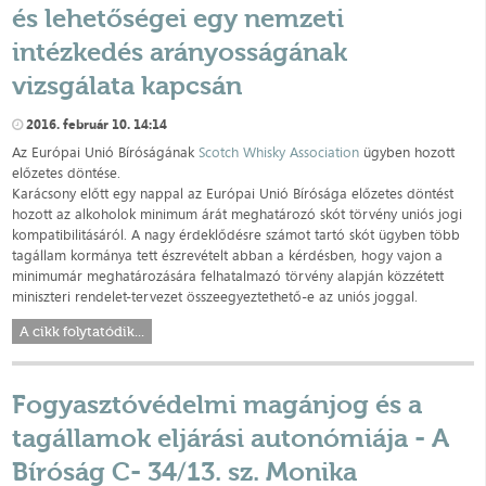
és lehetőségei egy nemzeti
intézkedés arányosságának
vizsgálata kapcsán
2016. február 10. 14:14
Az Európai Unió Bíróságának
Scotch Whisky Association
ügyben hozott
előzetes döntése.
Karácsony előtt egy nappal az Európai Unió Bírósága előzetes döntést
hozott az alkoholok minimum árát meghatározó skót törvény uniós jogi
kompatibilitásáról. A nagy érdeklődésre számot tartó skót ügyben több
tagállam kormánya tett észrevételt abban a kérdésben, hogy vajon a
minimumár meghatározására felhatalmazó törvény alapján közzétett
miniszteri rendelet-tervezet összeegyeztethető-e az uniós joggal.
A cikk folytatódik...
Fogyasztóvédelmi magánjog és a
tagállamok eljárási autonómiája - A
Bíróság C- 34/13. sz. Monika