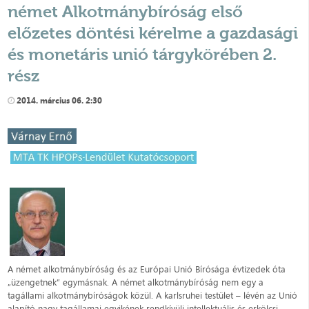
német Alkotmánybíróság első
előzetes döntési kérelme a gazdasági
és monetáris unió tárgykörében 2.
rész
2014. március 06. 2:30
A német alkotmánybíróság és az Európai Unió Bírósága évtizedek óta
„üzengetnek” egymásnak. A német alkotmánybíróság nem egy a
tagállami alkotmánybíróságok közül. A karlsruhei testület – lévén az Unió
alapító nagy tagállamai egyikének rendkívüli intellektuális és erkölcsi