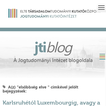
jti
blog
A Jogtudományi Intézet blogoldala
A(z) "elsőbbség elve " címkével jelölt
bejegyzések:
Karlsruhétól Luxembourgig, avagy a