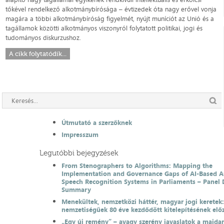
tőkével rendelkező alkotmánybírósága – évtizedek óta nagy erővel vonja
magára a többi alkotmánybíróság figyelmét, nyújt muníciót az Unió és a
tagállamok közötti alkotmányos viszonyról folytatott politikai, jogi és
tudományos diskurzushoz.
A cikk folytatódik...
Útmutató a szerzőknek
Impresszum
Legutóbbi bejegyzések
From Stenographers to Algorithms: Mapping the
Implementation and Governance Gaps of AI-Based 
Speech Recognition Systems in Parliaments – Panel 
Summary
Menekültek, nemzetközi háttér, magyar jogi keretek
nemzetiségűek 80 éve kezdődött kitelepítésének el
„Egy új remény” – avagy szerény javaslatok a majda