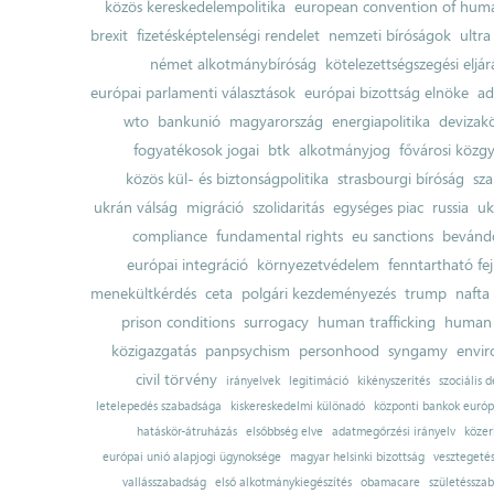
közös kereskedelempolitika
european convention of huma
brexit
fizetésképtelenségi rendelet
nemzeti bíróságok
ultra
német alkotmánybíróság
kötelezettségszegési eljár
európai parlamenti választások
európai bizottság elnöke
ad
wto
bankunió
magyarország
energiapolitika
devizak
fogyatékosok jogai
btk
alkotmányjog
fővárosi közgy
közös kül- és biztonságpolitika
strasbourgi bíróság
sza
ukrán válság
migráció
szolidaritás
egységes piac
russia
uk
compliance
fundamental rights
eu sanctions
bevándo
európai integráció
környezetvédelem
fenntartható fe
menekültkérdés
ceta
polgári kezdeményezés
trump
nafta
prison conditions
surrogacy
human trafficking
human 
közigazgatás
panpsychism
personhood
syngamy
envi
civil törvény
irányelvek
legitimáció
kikényszerítés
szociális d
letelepedés szabadsága
kiskereskedelmi különadó
központi bankok európ
hatáskör-átruházás
elsőbbség elve
adatmegőrzési irányelv
közer
európai unió alapjogi ügynoksége
magyar helsinki bizottság
vesztegeté
vallásszabadság
első alkotmánykiegészítés
obamacare
születésszab