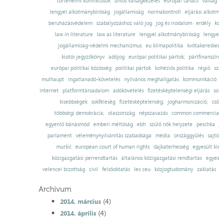
történelmi konfliktusok
uniós válságkezelés
európai tanács
válság
lengyel alkotmánybíróság
jogállamiság
normakontroll
eljárási alkot
beruházásvédelem
szabályozáshoz való jog
jog és irodalom
erdély
k
law in literature
law as literature
lengyel alkotmánybíróság
lengye
jogállamiság-védelmi mechanizmus
eu klímapolitika
kvótakereske
kiotói jegyzőkönyv
adójog
európai politikai pártok;
pártfinanszír
európai politikai közösség
politikai pártok
kohéziós politika
régió
sz
mulhaupt
ingatlanadó-követelés
nyilvános meghallgatás
kommunikáció
internet
platformtársadalom
adókövetelés
fizetésképtelenségi eljárás
so
kisebbségek
sokféleség
fizetésképtelenség;
jogharmonizáció;
cső
többségi demokrácia;
olaszország
népszavazás
common commercial
egyenlő bánásmód
emberi méltóság
ebh
szülő nők helyzete
peschka
parlament
véleménynyilvánítás szabadsága
média
országgyűlés
sajt
muršić
european court of human rights
dajkaterhesség
egyesült ki
közigazgatási perrendtartás
általános közigazgatási rendtartás
egyes
velencei bizottság
civil
felsőoktatás
lex ceu
közjogtudomány
zaklatás
Archívum
(4)
2014. március
(4)
2014. április