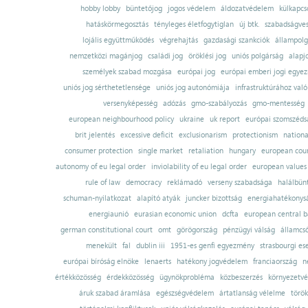
hobby lobby
büntetőjog
jogos védelem
áldozatvédelem
külkapcs
hatáskörmegosztás
tényleges életfogytiglan
új btk.
szabadságves
lojális együttműködés
végrehajtás
gazdasági szankciók
állampolg
nemzetközi magánjog
családi jog
öröklési jog
uniós polgárság
alapj
személyek szabad mozgása
európai jog
európai emberi jogi egye
uniós jog sérthetetlensége
uniós jog autonómiája
infrastruktúrához val
versenyképesség
adózás
gmo-szabályozás
gmo-mentesség
european neighbourhood policy
ukraine
uk report
európai szomszédsá
brit jelentés
excessive deficit
exclusionarism
protectionism
nationa
consumer protection
single market
retaliation
hungary
european court
autonomy of eu legal order
inviolability of eu legal order
european values
rule of law
democracy
reklámadó
verseny szabadsága
halálbün
schuman-nyilatkozat
alapító atyák
juncker bizottság
energiahatékonysá
energiaunió
eurasian economic union
dcfta
european central 
german constitutional court
omt
görögország
pénzügyi válság
államcs
menekült
fal
dublin iii
1951-es genfi egyezmény
strasbourgi es
európai bíróság elnöke
lenaerts
hatékony jogvédelem
franciaország
n
értékközösség
érdekközösség
ügynökprobléma
közbeszerzés
környezetvé
áruk szabad áramlása
egészségvédelem
ártatlanság vélelme
török