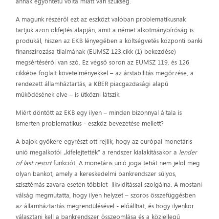
annak egyöntetű volta miatt van szükség.
A magunk részéről ezt az eszközt valóban problematikusnak
tartjuk azon okfejtés alapján, amit a német alkotmánybíróság is
produkál, hiszen az EKB lényegében a költségvetés központi banki
finanszírozása tilalmának (EUMSZ 123.cikk (1) bekezdése)
megsértéséről van szó. Ez végső soron az EUMSZ 119. és 126
cikkébe foglalt követelményekkel – az árstabilitás megőrzése, a
rendezett államháztartás, a KBER piacgazdasági alapú
működésének elve – is ütközni látszik.
Miért döntött az EKB egy ilyen – minden bizonnyal általa is
ismerten problematikus - eszköz bevezetése mellett?
A bajok gyökere egyrészt ott rejlik, hogy az európai monetáris
unió megalkotói „kifelejtették” a rendszer kialakításakor a
lender
of last resort
funkciót. A monetáris unió joga tehát nem jelöl meg
olyan bankot, amely a kereskedelmi bankrendszer súlyos,
szisztémás zavara esetén többlet- likviditással szolgálna. A mostani
válság megmutatta, hogy ilyen helyzet – szoros összefüggésben
az államháztartás megrendülésével - előállhat, és hogy ilyenkor
választani kell a bankrendszer összeomlása és a közjellegű