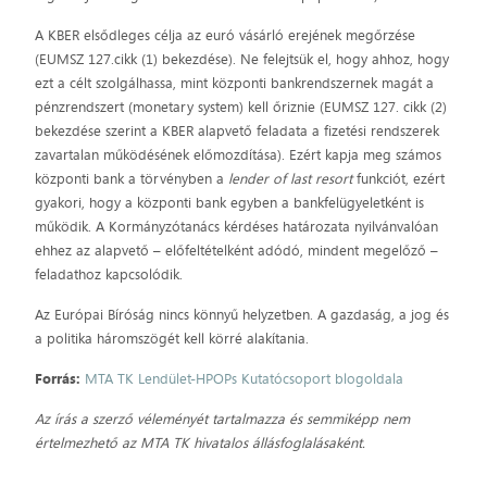
A KBER elsődleges célja az euró vásárló erejének megőrzése
(EUMSZ 127.cikk (1) bekezdése). Ne felejtsük el, hogy ahhoz, hogy
ezt a célt szolgálhassa, mint központi bankrendszernek magát a
pénzrendszert (monetary system) kell őriznie (EUMSZ 127. cikk (2)
bekezdése szerint a KBER alapvető feladata a fizetési rendszerek
zavartalan működésének előmozdítása). Ezért kapja meg számos
központi bank a törvényben a
lender of last resort
funkciót, ezért
gyakori, hogy a központi bank egyben a bankfelügyeletként is
működik. A Kormányzótanács kérdéses határozata nyilvánvalóan
ehhez az alapvető – előfeltételként adódó, mindent megelőző –
feladathoz kapcsolódik.
Az Európai Bíróság nincs könnyű helyzetben. A gazdaság, a jog és
a politika háromszögét kell körré alakítania.
Forrás:
MTA TK Lendület-HPOPs Kutatócsoport blogoldala
Az írás a szerző véleményét tartalmazza és semmiképp nem
értelmezhető az MTA TK hivatalos állásfoglalásaként.