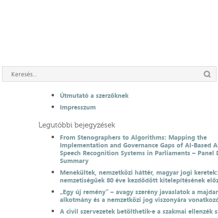
Útmutató a szerzőknek
Impresszum
Legutóbbi bejegyzések
From Stenographers to Algorithms: Mapping the
Implementation and Governance Gaps of AI-Based 
Speech Recognition Systems in Parliaments – Panel 
Summary
Menekültek, nemzetközi háttér, magyar jogi keretek
nemzetiségűek 80 éve kezdődött kitelepítésének el
„Egy új remény” – avagy szerény javaslatok a majda
alkotmány és a nemzetközi jog viszonyára vonatkoz
A civil szervezetek betölthetik-e a szakmai ellenzék 