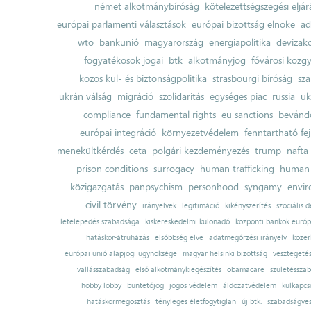
német alkotmánybíróság
kötelezettségszegési eljár
európai parlamenti választások
európai bizottság elnöke
ad
wto
bankunió
magyarország
energiapolitika
devizak
fogyatékosok jogai
btk
alkotmányjog
fővárosi közgy
közös kül- és biztonságpolitika
strasbourgi bíróság
sza
ukrán válság
migráció
szolidaritás
egységes piac
russia
uk
compliance
fundamental rights
eu sanctions
bevándo
európai integráció
környezetvédelem
fenntartható fe
menekültkérdés
ceta
polgári kezdeményezés
trump
nafta
prison conditions
surrogacy
human trafficking
human 
közigazgatás
panpsychism
personhood
syngamy
envi
civil törvény
irányelvek
legitimáció
kikényszerítés
szociális d
letelepedés szabadsága
kiskereskedelmi különadó
központi bankok európ
hatáskör-átruházás
elsőbbség elve
adatmegőrzési irányelv
közer
európai unió alapjogi ügynoksége
magyar helsinki bizottság
vesztegeté
vallásszabadság
első alkotmánykiegészítés
obamacare
születésszab
hobby lobby
büntetőjog
jogos védelem
áldozatvédelem
külkapcs
hatáskörmegosztás
tényleges életfogytiglan
új btk.
szabadságves