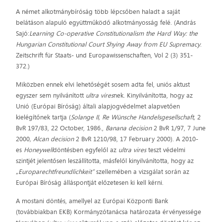
A német alkotmánybíróság több lépcsőben haladt a saját
belátáson alapuló együttműködő alkotmányosság felé. (András
Sajó:
Learning Co-operative Constitutionalism the Hard Way: the
Hungarian Constitutional Court Shying Away from EU Supremacy
.
Zeitschrift für Staats- und Europawissenschaften, Vol 2 (3) 351-
372.)
Miközben ennek elvi lehetőségét sosem adta fel, uniós aktust
egyszer sem nyilvánított
ultra vires
nek. Kinyilvánította, hogy az
Unió (Európai Bíróság) általi alapjogvédelmet alapvetően
kielégítőnek tartja (
Solange II, Re Wünsche Handelsgesellschaft,
2
BvR 197/83, 22 October, 1986.,
Banana decision
2 BvR 1/97, 7 June
2000
, Alcan decision
2 BvR 1210/98, 17 February 2000). A 2010-
es
Honeywell
döntésben egyfelől az
ultra vires
teszt védelmi
szintjét jelentősen leszállította, másfelől kinyilvánította, hogy az
„
Europarechtfreundlichkeit”
szellemében a vizsgálat során az
Európai Bíróság álláspontját előzetesen ki kell kérni.
A mostani döntés, amellyel az Európai Központi Bank
(továbbiakban EKB) Kormányzótanácsa határozata érvényessége