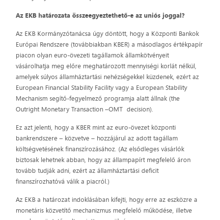
Az EKB határozata összeegyeztethető-e az uniós joggal?
Az EKB Kormányzótanácsa úgy döntött, hogy a Központi Bankok
Európai Rendszere (továbbiakban KBER) a másodlagos értékpapír
piacon olyan euro-övezeti tagállamok államkötvényeit
vásárolhatja meg előre meghatározott mennyiségi korlát nélkül,
amelyek súlyos államháztartási nehézségekkel küzdenek, ezért az
European Financial Stability Facility vagy a European Stability
Mechanism segítő-fegyelmező programja alatt állnak (the
Outright Monetary Transaction –OMT decision).
Ez azt jelenti, hogy a KBER mint az euro-övezet központi
bankrendszere – közvetve – hozzájárul az adott tagállam
költségvetésének finanszírozásához. (Az elsődleges vásárlók
biztosak lehetnek abban, hogy az állampapírt megfelelő áron
tovább tudják adni, ezért az államháztartási deficit
finanszírozhatóvá válik a piacról.)
Az EKB a határozat indoklásában kifejti, hogy erre az eszközre a
monetáris közvetítő mechanizmus megfelelő működése, illetve