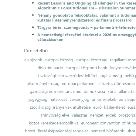
Recent Lessons and Ongoing Challenges in the Resea
Algorithmic Constitutionalism – Discussion Summar
Néhány gondolat a felsőoktatás, valamint a tudomá
kutatás intézményrendszeréről és finanszírozásáról
Tárgyra térés, szómegvonás – parlamenti értelmezés
A nemzetiségi részvétel kérdései a 2026-os országgyű
választásokon
Címkefelhő
alapjogok
európai bíróság
európai bizottság
tagállami moz
diszkrimináció
európai központi bank
fogyasztóvéd
tisztességtelen szerződési feltétel
jogállamiság
belső 
alkotmánybíróság
európai parlament
előzetes döntéshozata
gazdasági és monetáris unió
demokrácia
kúria
állami t
jogegységi határozat
versenyjog
uniós értékek
eu alapjo
szociális jog
irányelvek átültetése
euró
kásler-ítélet
eusz
arányosság elve
választás
nemzeti érdek
oroszorsz
közös kereskedelempolitika
european convention of huma
brexit
fizetésképtelenségi rendelet
nemzeti bíróságok
ultra