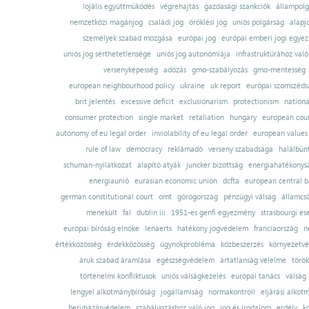
lojális együttműködés
végrehajtás
gazdasági szankciók
állampolg
nemzetközi magánjog
családi jog
öröklési jog
uniós polgárság
alapj
személyek szabad mozgása
európai jog
európai emberi jogi egye
uniós jog sérthetetlensége
uniós jog autonómiája
infrastruktúrához val
versenyképesség
adózás
gmo-szabályozás
gmo-mentesség
european neighbourhood policy
ukraine
uk report
európai szomszédsá
brit jelentés
excessive deficit
exclusionarism
protectionism
nationa
consumer protection
single market
retaliation
hungary
european court
autonomy of eu legal order
inviolability of eu legal order
european values
rule of law
democracy
reklámadó
verseny szabadsága
halálbün
schuman-nyilatkozat
alapító atyák
juncker bizottság
energiahatékonysá
energiaunió
eurasian economic union
dcfta
european central 
german constitutional court
omt
görögország
pénzügyi válság
államcs
menekült
fal
dublin iii
1951-es genfi egyezmény
strasbourgi es
európai bíróság elnöke
lenaerts
hatékony jogvédelem
franciaország
n
értékközösség
érdekközösség
ügynökprobléma
közbeszerzés
környezetvé
áruk szabad áramlása
egészségvédelem
ártatlanság vélelme
török
történelmi konfliktusok
uniós válságkezelés
európai tanács
válság
lengyel alkotmánybíróság
jogállamiság
normakontroll
eljárási alkot
beruházásvédelem
szabályozáshoz való jog
jog és irodalom
erdély
k