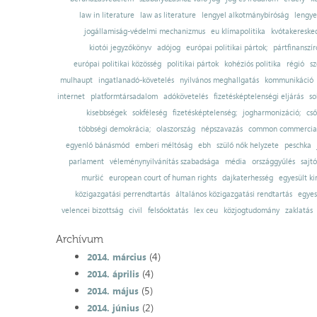
law in literature
law as literature
lengyel alkotmánybíróság
lengye
jogállamiság-védelmi mechanizmus
eu klímapolitika
kvótakereske
kiotói jegyzőkönyv
adójog
európai politikai pártok;
pártfinanszír
európai politikai közösség
politikai pártok
kohéziós politika
régió
sz
mulhaupt
ingatlanadó-követelés
nyilvános meghallgatás
kommunikáció
internet
platformtársadalom
adókövetelés
fizetésképtelenségi eljárás
so
kisebbségek
sokféleség
fizetésképtelenség;
jogharmonizáció;
cső
többségi demokrácia;
olaszország
népszavazás
common commercial
egyenlő bánásmód
emberi méltóság
ebh
szülő nők helyzete
peschka
parlament
véleménynyilvánítás szabadsága
média
országgyűlés
sajt
muršić
european court of human rights
dajkaterhesség
egyesült ki
közigazgatási perrendtartás
általános közigazgatási rendtartás
egyes
velencei bizottság
civil
felsőoktatás
lex ceu
közjogtudomány
zaklatás
Archívum
(4)
2014. március
(4)
2014. április
(5)
2014. május
(2)
2014. június