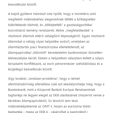
beavatkozás között.
A bajok gyökere másrészt oda nyúlik, hogy a monetáris unió
megfelelő működéséhez elegendőnek ítélték a költségvetési
túlköltekezés tilalmát, és „kifelejtették” a gazdaságpolitikai
koordináció kemény rendszerét, illetve „megfeledkeztek” a
résztvevő államok eltérő válságtűrő képességéről. Egyes résztvevő
államokat a válság olyan helyzetbe sodort, amelyben az
államháztartás piaci finanszírozása ellehetetlenült, az
állampapírokkal „kitömött” kereskedelmi bankrendszer közvetlen
életveszélybe került. Ebben a helyzetben választani kellett a súlyos
társadalmi konfliktusok, az euró-pénzrendszer szétzilálódása és a
közjellegű beavatkozás között.
(Egy további „rendszer-probléma”, hogy a német
alkotmánybíróság ellenállása csak azt akadályozhatja meg, hogy a
Bundesbank, mint a Központi Bankok Európai Rendszerének
tagbankja ne tegyen eleget az EKB utasításának (miszerint venne a
kérdéses állampapírokból). Ez távolról sem teszi
működésképtelenné az OMT-t, hiszen az eurózóna többi
tagbankja - maga az EKB is - vásárolhat a papírokból.)