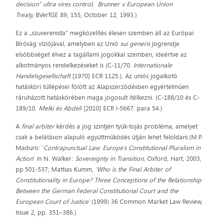
decision”
ultra vires
control, Brunner v European Union
Treaty,
BVerfGE 89, 155, October 12, 1993.)
Ez a „szuverenista” megközelítés élesen szemben áll az Európai
Bíróság víziójával, amelyben az Unió
sui generis
jogrendje
elsőbbséget élvez a tagállami jogokkal szemben, ideértve az
alkotmányos rendelkezéseket is (C-11/70.
Internationale
Handelsgesellschaft
[1970] ECR 1125.). Az uniós jogalkotó
hatásköri túllépései fölött az Alapszerződésben egyértelműen
ráruházott hatáskörében maga jogosult ítélkezni. (C-188/10 és C-
189/10.
Melki és Abdeli
[2010] ECR I-5667. para 54.)
A
final arbiter
kérdés a jog szintjén tyúk-tojás probléma, amelyet
csak a belátáson alapuló együttműködés útján lehet feloldani.(M.P.
Maduro: ’
Contrapunctual Law: Europe’s Constitutional Pluralism in
Action
’ in N. Walker:
Sovereignty in Transition,
Oxford, Hart, 2003,
pp.501-537; Mattias Kumm,
'Who is the Final Arbiter of
Constitutionality in Europe? Three Conceptions of the Relationship
Between the German Federal Constitutional Court and the
European Court of Justice'
(1999) 36 Common Market Law Review,
Issue 2, pp. 351–386.)