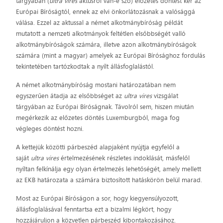
tárgyában (
ultra vires
aktusról van-e szó) előzetes döntést kér az
Európai Bíróságtól, ennek az elvi önkorlátozásnak a valósággá
válása. Ezzel az aktussal a német alkotmánybíróság példát
mutatott a nemzeti alkotmányok feltétlen elsőbbségét valló
alkotmánybíróságok számára, illetve azon alkotmánybíróságok
számára (mint a magyar) amelyek az Európai Bírósághoz fordulás
tekintetében tartózkodtak a nyílt állásfoglalástól.
A német alkotmánybíróság mostani határozatában nem
egyszerűen átadja az elsőbbséget az
ultra vires
vizsgálat
tárgyában az Európai Bíróságnak. Távolról sem, hiszen miután
megérkezik az előzetes döntés Luxemburgból, maga fog
végleges döntést hozni.
A kettejük közötti párbeszéd alapjaként nyújtja egyfelől a
saját
ultra vires
értelmezésének részletes indoklását, másfelől
nyíltan felkínálja egy olyan értelmezés lehetőségét, amely mellett
az EKB határozata a számára biztosított hatáskörön belül marad.
Most az Európai Bíróságon a sor, hogy kiegyensúlyozott,
állásfoglalásával fenntartsa ezt a bizalmi légkört, hogy
hozzájáruljon a közvetlen párbeszéd kibontakozásához.