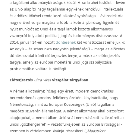
a tagállami alkotmánybíróságok közül. A karlsruhei testület – lévén
az Unió alapító nagy tagállamai egyikének rendkívüli intellektuális
és erkölcsi tőkével rendelkező alkotmánybírósága – évtizedek óta
nagy erővel vonja magára a többi alkotmánybíróság figyelmét,
nyújt muníciót az Unió és a tagállamok közötti alkotmányos
viszonyról folytatott politikai, jogi és tudományos diskurzushoz. A
2014. január 14-én hozott
döntésének
két vonatkozását emeljük ki:
Az egyik – és számunkra nagyobb jelentőségű – maga az előzetes
döntéshozatal iránti előterjesztés ténye, a másik az előterjesztés
tárgya, amely az európai monetáris unió jogi szabályozása
problematikus voltára is rávilágít.
Előterjesztés
ultra vires
vizsgálat tárgyában
A német alkotmánybíróság egy érett, modern demokratikus
berendezkedés gondos, féltékeny őreként kinyilvánította, hogy
Németország, mint az Európai Közösségek (Unió) tagállama
megőrzi szuverén államiságát. A német alkotmány által biztosított
alapjogokat, a német állam Unióra át nem ruházott hatásköreit az
uniós „gőzhengerrel” – vezetőfülkéjében az Európai Bírósággal -
szemben is védelemben kívánja részesíteni („
Maastricht