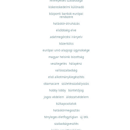
letelepedés szabadsága
kiskereskedelmi különadó
központi bankok európai
rendszere
hatáskör-átruházás
elsőbbség elve
adatmegőrzési irányelv
közerkölcs
európai unió alapjogi ügynoksége
magyar helsinki bizottság
vesztegetés
hálapénz
vallásszabadság
első alkotmánykiegészítés
obamacare
születésszabályozás
hobby lobby
büntetőjog
jogos védelem
áldozatvédelem
külkapcsolatok
hatáskörmegosztás
tényleges életfogytiglan
új btk.
szabadságvesztés