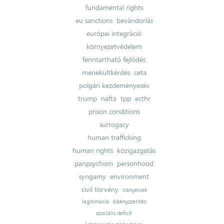
fundamental rights
eu sanctions
bevándorlás
európai integráció
környezetvédelem
fenntartható fejlődés
menekültkérdés
ceta
polgári kezdeményezés
trump
nafta
tpp
ecthr
prison conditions
surrogacy
human trafficking
human rights
közigazgatás
panpsychism
personhood
syngamy
environment
civil törvény
irányelvek
legitimáció
kikényszerítés
szociális deficit