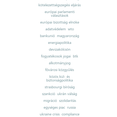
kötelezettségszegési eljárás
európai parlamenti
választások
európai bizottság elnöke
adatvédelem
wto
bankunió
magyarország
energiapolitika
devizakölcsön
fogyatékosok jogai
btk
alkotmányjog
fővárosi közgyűlés
közös kül- és
biztonságpolitika
strasbourgi bíróság
szankció
ukrán válság
migráció
szolidaritás
egységes piac
russia
ukraine crisis
compliance