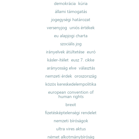
demokrácia
kúria
állami támogatás
jogegységi határozat
versenyjog
uniós értékek
eu alapjogi charta
szociális jog
irányelvek átültetése
euró
kásler-ítélet
eusz 7. cikke
arányosság elve
választás
nemzeti érdek
oroszország
közös kereskedelempolitika
european convention of
human rights
brexit
fizetésképtelenségi rendelet
nemzeti bíróságok
ultra vires aktus
német alkotmánybíróság