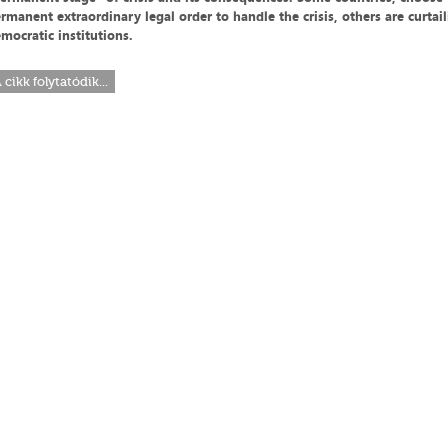
rmanent extraordinary legal order to handle the crisis, others are curtail
mocratic institutions.
 cikk folytatódik...