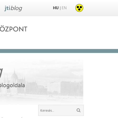
jti
blog
HU
EN
|
g
blogoldala