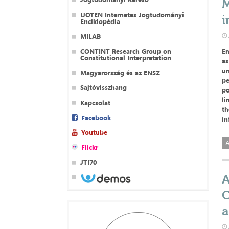
M
IJOTEN Internetes Jogtudományi
i
Enciklopédia
MILAB
CONTINT Research Group on
Em
Constitutional Interpretation
as
un
Magyarország és az ENSZ
pe
Sajtóvisszhang
po
li
Kapcsolat
th
Facebook
in
Youtube
A
Flickr
JTI70
A
C
a