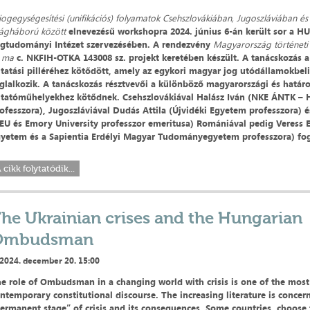
jogegységesítési (unifikációs) folyamatok Csehszlovákiában, Jugoszláviában é
lágháború között
elnevezésű workshopra 2024. június 6-án került sor a 
gtudományi Intézet szervezésében. A rendezvény
Magyarország történeti
s ma
c. NKFIH-OTKA 143008 sz. projekt keretében készült. A tanácskozás a
tatási pilléréhez kötődött, amely az egykori magyar jog utódállamokbel
glalkozik. A tanácskozás résztvevői a különböző magyarországi és határo
tatóműhelyekhez kötődnek. Csehszlovákiával Halász Iván (NKE ÁNTK –
ofesszora), Jugoszláviával Dudás Attila (Újvidéki Egyetem professzora) 
EU és Emory University professzor emeritusa) Romániával pedig Veress 
yetem és a Sapientia Erdélyi Magyar Tudományegyetem professzora) fog
 cikk folytatódik...
he Ukrainian crises and the Hungarian
Ombudsman
2024. december 20. 15:00
e role of Ombudsman in a changing world with crisis is one of the most
ntemporary constitutional discourse. The increasing literature is concer
ermanent stage” of crisis and its consequences. Some countries, choose 