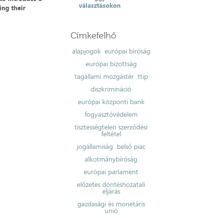
választásokon
ing their
Címkefelhő
alapjogok
európai bíróság
európai bizottság
tagállami mozgástér
ttip
diszkrimináció
európai központi bank
fogyasztóvédelem
tisztességtelen szerződési
feltétel
jogállamiság
belső piac
alkotmánybíróság
európai parlament
előzetes döntéshozatali
eljárás
gazdasági és monetáris
unió