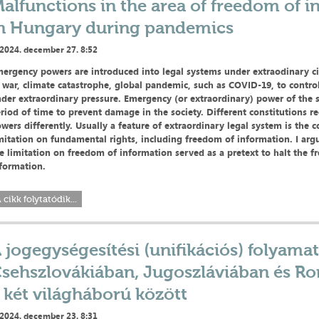
alfunctions in the area of freedom of 
n Hungary during pandemics
2024. december 27. 8:52
ergency powers are introduced into legal systems under extraodinary c
 war, climate catastrophe, global pandemic, such as COVID-19, to contro
der extraordinary pressure.
Emergency (or extraordinary) power of the st
riod of time to prevent damage in the society. Different constitutions 
wers differently. Usually a feature of extraordinary legal system is the c
mitation on fundamental rights, including freedom of information.
I arg
e limitation on freedom of information served as a pretext to halt the fr
formation.
 cikk folytatódik...
 jogegységesítési (unifikációs) folyama
sehszlovákiában, Jugoszláviában és R
 két világháború között
2024. december 23. 8:31