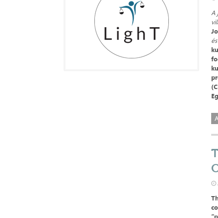
A 
vi
Jo
é
ku
fo
ku
pr
(C
Eg
A
T
Th
co
“p