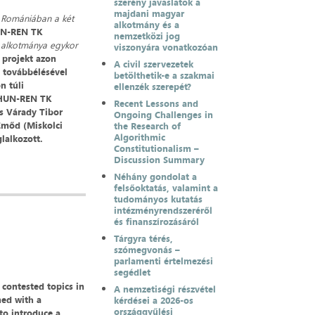
szerény javaslatok a
majdani magyar
s Romániában a két
alkotmány és a
HUN-REN TK
nemzetközi jog
 alkotmánya egykor
viszonyára vonatkozóan
 projekt azon
A civil szervezetek
i továbbélésével
betölthetik-e a szakmai
n túli
ellenzék szerepét?
 HUN-REN TK
Recent Lessons and
és Várady Tibor
Ongoing Challenges in
Emőd (Miskolci
the Research of
Algorithmic
lalkozott.
Constitutionalism –
Discussion Summary
Néhány gondolat a
felsőoktatás, valamint a
tudományos kutatás
intézményrendszeréről
és finanszírozásáról
Tárgyra térés,
szómegvonás –
parlamenti értelmezési
segédlet
 contested topics in
A nemzetiségi részvétel
ned with a
kérdései a 2026-os
országgyűlési
to introduce a