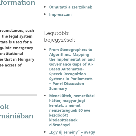
information
Útmutató a szerzőknek
Impresszum
ircumstances, such
Legutóbbi
l the legal system
bejegyzések
ate is used for a
regulate emergency
From Stenographers to
onstitutional
Algorithms: Mapping
ue that in Hungary
the Implementation and
Governance Gaps of AI-
ee access of
Based Automated-
Speech Recognition
Systems in Parliaments
– Panel Discussion
Summary
Menekültek, nemzetközi
háttér, magyar jogi
tok
keretek: a német
nemzetiségűek 80 éve
omániában
kezdődött
kitelepítésének
előzményei
„Egy új remény” – avagy