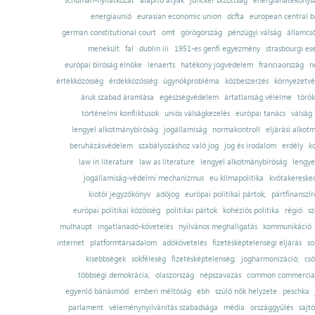
schuman-nyilatkozat
alapító atyák
juncker bizottság
energiahatékonysá
energiaunió
eurasian economic union
dcfta
european central 
german constitutional court
omt
görögország
pénzügyi válság
államcs
menekült
fal
dublin iii
1951-es genfi egyezmény
strasbourgi es
európai bíróság elnöke
lenaerts
hatékony jogvédelem
franciaország
n
értékközösség
érdekközösség
ügynökprobléma
közbeszerzés
környezetvé
áruk szabad áramlása
egészségvédelem
ártatlanság vélelme
török
történelmi konfliktusok
uniós válságkezelés
európai tanács
válság
lengyel alkotmánybíróság
jogállamiság
normakontroll
eljárási alkot
beruházásvédelem
szabályozáshoz való jog
jog és irodalom
erdély
k
law in literature
law as literature
lengyel alkotmánybíróság
lengye
jogállamiság-védelmi mechanizmus
eu klímapolitika
kvótakereske
kiotói jegyzőkönyv
adójog
európai politikai pártok;
pártfinanszír
európai politikai közösség
politikai pártok
kohéziós politika
régió
sz
mulhaupt
ingatlanadó-követelés
nyilvános meghallgatás
kommunikáció
internet
platformtársadalom
adókövetelés
fizetésképtelenségi eljárás
so
kisebbségek
sokféleség
fizetésképtelenség;
jogharmonizáció;
cső
többségi demokrácia;
olaszország
népszavazás
common commercial
egyenlő bánásmód
emberi méltóság
ebh
szülő nők helyzete
peschka
parlament
véleménynyilvánítás szabadsága
média
országgyűlés
sajt