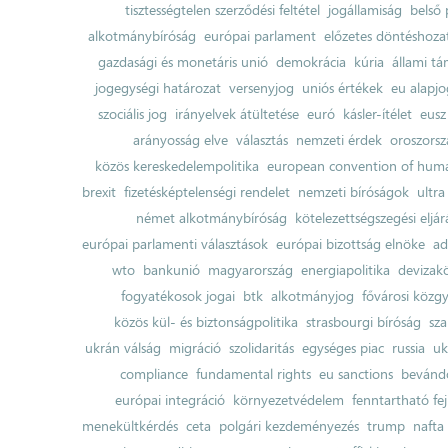
tisztességtelen szerződési feltétel
jogállamiság
belső 
alkotmánybíróság
európai parlament
előzetes döntéshozata
gazdasági és monetáris unió
demokrácia
kúria
állami t
jogegységi határozat
versenyjog
uniós értékek
eu alapjo
szociális jog
irányelvek átültetése
euró
kásler-ítélet
eusz
arányosság elve
választás
nemzeti érdek
oroszorsz
közös kereskedelempolitika
european convention of huma
brexit
fizetésképtelenségi rendelet
nemzeti bíróságok
ultra
német alkotmánybíróság
kötelezettségszegési eljár
európai parlamenti választások
európai bizottság elnöke
ad
wto
bankunió
magyarország
energiapolitika
devizak
fogyatékosok jogai
btk
alkotmányjog
fővárosi közgy
közös kül- és biztonságpolitika
strasbourgi bíróság
sza
ukrán válság
migráció
szolidaritás
egységes piac
russia
uk
compliance
fundamental rights
eu sanctions
bevándo
európai integráció
környezetvédelem
fenntartható fe
menekültkérdés
ceta
polgári kezdeményezés
trump
nafta