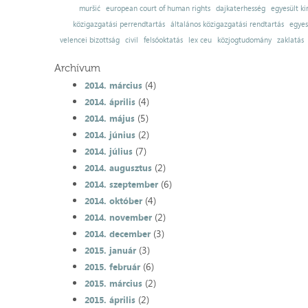
muršić
european court of human rights
dajkaterhesség
egyesült ki
közigazgatási perrendtartás
általános közigazgatási rendtartás
egyes
velencei bizottság
civil
felsőoktatás
lex ceu
közjogtudomány
zaklatás
Archívum
(4)
2014. március
(4)
2014. április
(5)
2014. május
(2)
2014. június
(7)
2014. július
(2)
2014. augusztus
(6)
2014. szeptember
(4)
2014. október
(2)
2014. november
(3)
2014. december
(3)
2015. január
(6)
2015. február
(2)
2015. március
(2)
2015. április