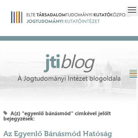
jti
blog
A Jogtudományi Intézet blogoldala
A(z) "egyenlő bánásmód" címkével jelölt
bejegyzések:
Az Egyenlő Bánásmód Hatóság