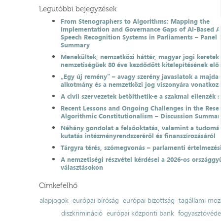
Legutóbbi bejegyzések
From Stenographers to Algorithms: Mapping the
Implementation and Governance Gaps of AI-Based 
Speech Recognition Systems in Parliaments – Panel 
Summary
Menekültek, nemzetközi háttér, magyar jogi keretek
nemzetiségűek 80 éve kezdődött kitelepítésének el
„Egy új remény” – avagy szerény javaslatok a majda
alkotmány és a nemzetközi jog viszonyára vonatkoz
A civil szervezetek betölthetik-e a szakmai ellenzék 
Recent Lessons and Ongoing Challenges in the Resea
Algorithmic Constitutionalism – Discussion Summar
Néhány gondolat a felsőoktatás, valamint a tudomá
kutatás intézményrendszeréről és finanszírozásáról
Tárgyra térés, szómegvonás – parlamenti értelmezés
A nemzetiségi részvétel kérdései a 2026-os országgyű
választásokon
Címkefelhő
alapjogok
európai bíróság
európai bizottság
tagállami moz
diszkrimináció
európai központi bank
fogyasztóvéd