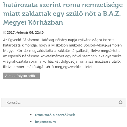
határozata szerint roma nemzetisége
miatt zaklattak egy szülő nőt a B.A.Z.
Megyei Kórházban
2017. február 06. 22:40
Az Egyenlő Bánásmód Hatóság néhány napja nyilvánosságra hozott
határozata kimondja, hogy a Miskolcon működő Borsod-Abaúj-Zemplén
Megyei Kórház megvalósította a zaklatás tényállását, illetve megsértette
az egyenlő bánásmód követelményét egy nővel szemben, akit gyermeke
világrahozatala során a kórház két dolgozója roma származására utaló,
illetve emberi méltóságát sértő megjegyzésekkel illetett.
A cikk folytatódik...
Útmutató a szerzőknek
Impresszum