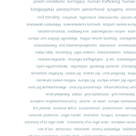
prison conditions
surrogacy
human trafficking
human 
közigazgatás
panpsychism
personhood
syngamy
envi
civil törvény
irányelvek
legitimáció
kikényszerítés
szociális d
letelepedés szabadsága
kiskereskedelmi különadó
központi bankok európ
hatáskör-átruházás
elsőbbség elve
adatmegőrzési irányelv
közer
európai unió alapjogi ügynoksége
magyar helsinki bizottság
vesztegeté
vallásszabadság
első alkotmánykiegészítés
obamacare
születésszab
hobby lobby
büntetőjog
jogos védelem
áldozatvédelem
külkapcs
hatáskörmegosztás
tényleges életfogytiglan
új btk.
szabadságves
lojális együttműködés
végrehajtás
gazdasági szankciók
állampolg
nemzetközi magánjog
családi jog
öröklési jog
uniós polgárság
alapj
személyek szabad mozgása
európai jog
európai emberi jogi egye
uniós jog sérthetetlensége
uniós jog autonómiája
infrastruktúrához val
versenyképesség
adózás
gmo-szabályozás
gmo-mentesség
european neighbourhood policy
ukraine
uk report
európai szomszédsá
brit jelentés
excessive deficit
exclusionarism
protectionism
nationa
consumer protection
single market
retaliation
hungary
european court
autonomy of eu legal order
inviolability of eu legal order
european values
rule of law
democracy
reklámadó
verseny szabadsága
halálbün