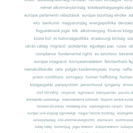
német alkotmánybíróság
kötelezettségszegési eljár
európai parlamenti választások
európai bizottság elnöke
ad
wto
bankunió
magyarország
energiapolitika
devizak
fogyatékosok jogai
btk
alkotmányjog
fővárosi közgy
közös kül- és biztonságpolitika
strasbourgi bíróság
sza
ukrán válság
migráció
szolidaritás
egységes piac
russia
uk
compliance
fundamental rights
eu sanctions
bevándo
európai integráció
környezetvédelem
fenntartható fe
menekültkérdés
ceta
polgári kezdeményezés
trump
nafta
prison conditions
surrogacy
human trafficking
human 
közigazgatás
panpsychism
personhood
syngamy
envi
civil törvény
irányelvek
legitimáció
kikényszerítés
szociális d
letelepedés szabadsága
kiskereskedelmi különadó
központi bankok európ
hatáskör-átruházás
elsőbbség elve
adatmegőrzési irányelv
közer
európai unió alapjogi ügynoksége
magyar helsinki bizottság
vesztegeté
vallásszabadság
első alkotmánykiegészítés
obamacare
születésszab
hobby lobby
büntetőjog
jogos védelem
áldozatvédelem
külkapcs