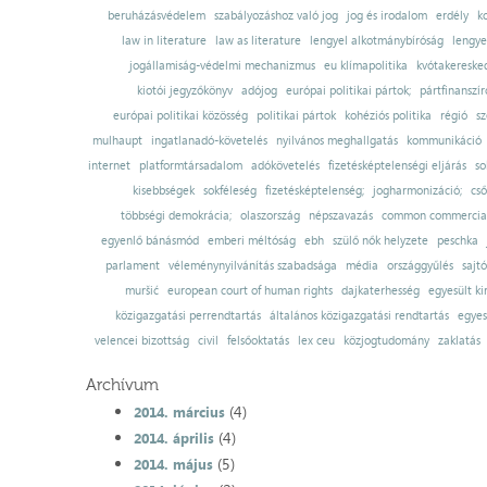
beruházásvédelem
szabályozáshoz való jog
jog és irodalom
erdély
k
law in literature
law as literature
lengyel alkotmánybíróság
lengye
jogállamiság-védelmi mechanizmus
eu klímapolitika
kvótakereske
kiotói jegyzőkönyv
adójog
európai politikai pártok;
pártfinanszír
európai politikai közösség
politikai pártok
kohéziós politika
régió
sz
mulhaupt
ingatlanadó-követelés
nyilvános meghallgatás
kommunikáció
internet
platformtársadalom
adókövetelés
fizetésképtelenségi eljárás
so
kisebbségek
sokféleség
fizetésképtelenség;
jogharmonizáció;
cső
többségi demokrácia;
olaszország
népszavazás
common commercial
egyenlő bánásmód
emberi méltóság
ebh
szülő nők helyzete
peschka
parlament
véleménynyilvánítás szabadsága
média
országgyűlés
sajt
muršić
european court of human rights
dajkaterhesség
egyesült ki
közigazgatási perrendtartás
általános közigazgatási rendtartás
egyes
velencei bizottság
civil
felsőoktatás
lex ceu
közjogtudomány
zaklatás
Archívum
(4)
2014. március
(4)
2014. április
(5)
2014. május