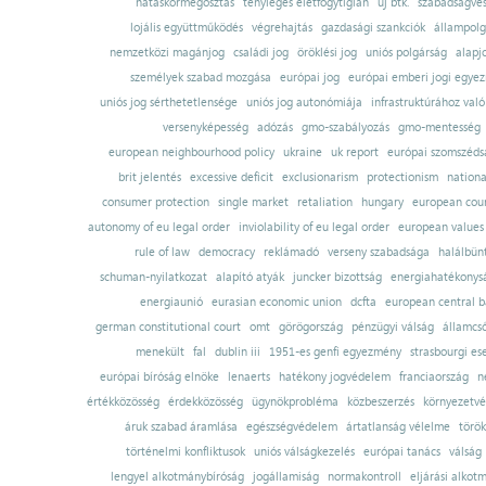
hatáskörmegosztás
tényleges életfogytiglan
új btk.
szabadságves
lojális együttműködés
végrehajtás
gazdasági szankciók
állampolg
nemzetközi magánjog
családi jog
öröklési jog
uniós polgárság
alapj
személyek szabad mozgása
európai jog
európai emberi jogi egye
uniós jog sérthetetlensége
uniós jog autonómiája
infrastruktúrához val
versenyképesség
adózás
gmo-szabályozás
gmo-mentesség
european neighbourhood policy
ukraine
uk report
európai szomszédsá
brit jelentés
excessive deficit
exclusionarism
protectionism
nationa
consumer protection
single market
retaliation
hungary
european court
autonomy of eu legal order
inviolability of eu legal order
european values
rule of law
democracy
reklámadó
verseny szabadsága
halálbün
schuman-nyilatkozat
alapító atyák
juncker bizottság
energiahatékonysá
energiaunió
eurasian economic union
dcfta
european central 
german constitutional court
omt
görögország
pénzügyi válság
államcs
menekült
fal
dublin iii
1951-es genfi egyezmény
strasbourgi es
európai bíróság elnöke
lenaerts
hatékony jogvédelem
franciaország
n
értékközösség
érdekközösség
ügynökprobléma
közbeszerzés
környezetvé
áruk szabad áramlása
egészségvédelem
ártatlanság vélelme
török
történelmi konfliktusok
uniós válságkezelés
európai tanács
válság
lengyel alkotmánybíróság
jogállamiság
normakontroll
eljárási alkot