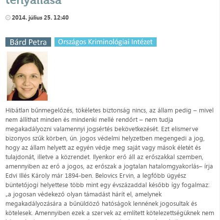
2014. július 25. 12:40
Hibátlan bűnmegelőzés, tökéletes biztonság nincs, az állam pedig – mivel
nem állíthat minden és mindenki mellé rendőrt – nem tudja
megakadályozni valamennyi jogsértés bekövetkezését. Ezt elismerve
bizonyos szűk körben, ún. jogos védelmi helyzetben megengedi a jog,
hogy az állam helyett az egyén védje meg saját vagy mások életét és
tulajdonát, illetve a közrendet. Ilyenkor erő áll az erőszakkal szemben,
amennyiben az erő a jogos, az erőszak a jogtalan hatalomgyakorlás– írja
Edvi Illés Károly már 1894-ben. Belovics Ervin, a legfőbb ügyész
büntetőjogi helyettese több mint egy évszázaddal később így fogalmaz:
„a jogosan védekező olyan támadást hárít el, amelynek
megakadályozására a bűnüldöző hatóságok lennének jogosultak és
kötelesek. Amennyiben ezek a szervek az említett kötelezettségüknek nem