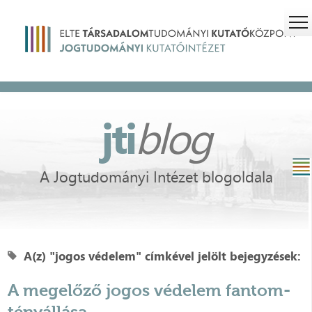
jti
blog
A Jogtudományi Intézet blogoldala
A(z) "jogos védelem" címkével jelölt bejegyzések:
A megelőző jogos védelem fantom-
tényállása