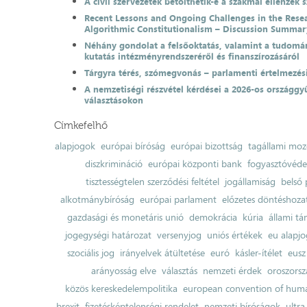
A civil szervezetek betölthetik-e a szakmai ellenzék 
Recent Lessons and Ongoing Challenges in the Resea
Algorithmic Constitutionalism – Discussion Summar
Néhány gondolat a felsőoktatás, valamint a tudomá
kutatás intézményrendszeréről és finanszírozásáról
Tárgyra térés, szómegvonás – parlamenti értelmezés
A nemzetiségi részvétel kérdései a 2026-os országgyű
választásokon
Címkefelhő
alapjogok
európai bíróság
európai bizottság
tagállami moz
diszkrimináció
európai központi bank
fogyasztóvéd
tisztességtelen szerződési feltétel
jogállamiság
belső 
alkotmánybíróság
európai parlament
előzetes döntéshozata
gazdasági és monetáris unió
demokrácia
kúria
állami t
jogegységi határozat
versenyjog
uniós értékek
eu alapjo
szociális jog
irányelvek átültetése
euró
kásler-ítélet
eusz
arányosság elve
választás
nemzeti érdek
oroszorsz
közös kereskedelempolitika
european convention of huma
brexit
fizetésképtelenségi rendelet
nemzeti bíróságok
ultra