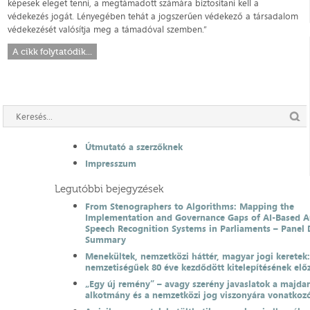
képesek eleget tenni, a megtámadott számára biztosítani kell a
védekezés jogát. Lényegében tehát a jogszerűen védekező a társadalom
védekezését valósítja meg a támadóval szemben.”
A cikk folytatódik...
Útmutató a szerzőknek
Impresszum
Legutóbbi bejegyzések
From Stenographers to Algorithms: Mapping the
Implementation and Governance Gaps of AI-Based 
Speech Recognition Systems in Parliaments – Panel 
Summary
Menekültek, nemzetközi háttér, magyar jogi keretek
nemzetiségűek 80 éve kezdődött kitelepítésének el
„Egy új remény” – avagy szerény javaslatok a majda
alkotmány és a nemzetközi jog viszonyára vonatkoz