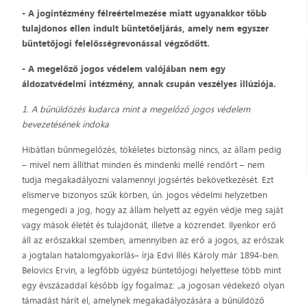
- A jogintézmény félreértelmezése miatt ugyanakkor több
tulajdonos ellen indult büntetőeljárás, amely nem egyszer
büntetőjogi felelősségrevonással végződött.
- A megelőző jogos védelem valójában nem egy
áldozatvédelmi intézmény, annak csupán veszélyes illúziója.
1. A bűnüldözés kudarca mint a megelőző jogos védelem
bevezetésének indoka
Hibátlan bűnmegelőzés, tökéletes biztonság nincs, az állam pedig
– mivel nem állíthat minden és mindenki mellé rendőrt – nem
tudja megakadályozni valamennyi jogsértés bekövetkezését. Ezt
elismerve bizonyos szűk körben, ún. jogos védelmi helyzetben
megengedi a jog, hogy az állam helyett az egyén védje meg saját
vagy mások életét és tulajdonát, illetve a közrendet. Ilyenkor erő
áll az erőszakkal szemben, amennyiben az erő a jogos, az erőszak
a jogtalan hatalomgyakorlás– írja Edvi Illés Károly már 1894-ben.
Belovics Ervin, a legfőbb ügyész büntetőjogi helyettese több mint
egy évszázaddal később így fogalmaz: „a jogosan védekező olyan
támadást hárít el, amelynek megakadályozására a bűnüldöző