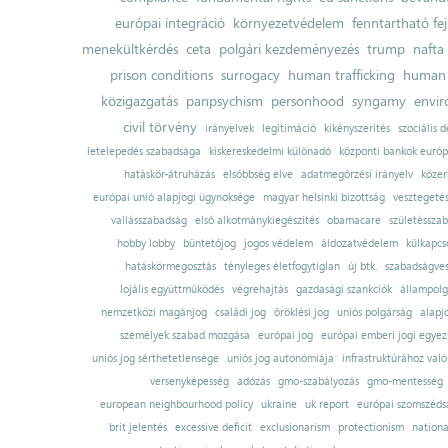
európai integráció
környezetvédelem
fenntartható fe
menekültkérdés
ceta
polgári kezdeményezés
trump
nafta
prison conditions
surrogacy
human trafficking
human 
közigazgatás
panpsychism
personhood
syngamy
envi
civil törvény
irányelvek
legitimáció
kikényszerítés
szociális d
letelepedés szabadsága
kiskereskedelmi különadó
központi bankok európ
hatáskör-átruházás
elsőbbség elve
adatmegőrzési irányelv
közer
európai unió alapjogi ügynoksége
magyar helsinki bizottság
vesztegeté
vallásszabadság
első alkotmánykiegészítés
obamacare
születésszab
hobby lobby
büntetőjog
jogos védelem
áldozatvédelem
külkapcs
hatáskörmegosztás
tényleges életfogytiglan
új btk.
szabadságves
lojális együttműködés
végrehajtás
gazdasági szankciók
állampolg
nemzetközi magánjog
családi jog
öröklési jog
uniós polgárság
alapj
személyek szabad mozgása
európai jog
európai emberi jogi egye
uniós jog sérthetetlensége
uniós jog autonómiája
infrastruktúrához val
versenyképesség
adózás
gmo-szabályozás
gmo-mentesség
european neighbourhood policy
ukraine
uk report
európai szomszédsá
brit jelentés
excessive deficit
exclusionarism
protectionism
nationa