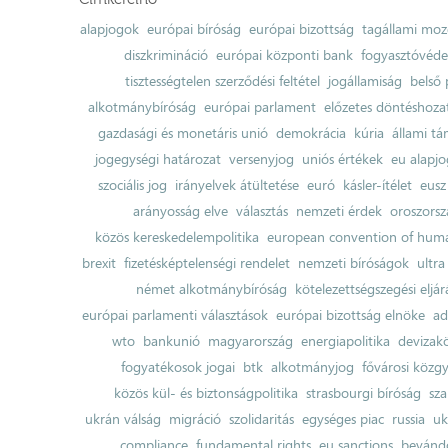
alapjogok
európai bíróság
európai bizottság
tagállami moz
diszkrimináció
európai központi bank
fogyasztóvéd
tisztességtelen szerződési feltétel
jogállamiság
belső 
alkotmánybíróság
európai parlament
előzetes döntéshozata
gazdasági és monetáris unió
demokrácia
kúria
állami t
jogegységi határozat
versenyjog
uniós értékek
eu alapjo
szociális jog
irányelvek átültetése
euró
kásler-ítélet
eusz
arányosság elve
választás
nemzeti érdek
oroszorsz
közös kereskedelempolitika
european convention of huma
brexit
fizetésképtelenségi rendelet
nemzeti bíróságok
ultra
német alkotmánybíróság
kötelezettségszegési eljár
európai parlamenti választások
európai bizottság elnöke
ad
wto
bankunió
magyarország
energiapolitika
devizak
fogyatékosok jogai
btk
alkotmányjog
fővárosi közgy
közös kül- és biztonságpolitika
strasbourgi bíróság
sza
ukrán válság
migráció
szolidaritás
egységes piac
russia
uk
compliance
fundamental rights
eu sanctions
bevándo