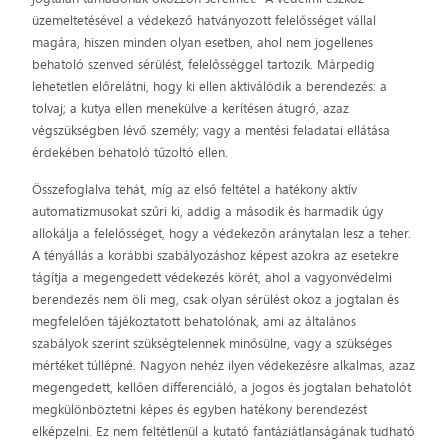
üzemeltetésével a védekező hatványozott felelősséget vállal
magára, hiszen minden olyan esetben, ahol nem jogellenes
behatoló szenved sérülést, felelősséggel tartozik. Márpedig
lehetetlen előrelátni, hogy ki ellen aktiválódik a berendezés: a
tolvaj; a kutya ellen menekülve a kerítésen átugró, azaz
végszükségben lévő személy; vagy a mentési feladatai ellátása
érdekében behatoló tűzoltó ellen.
Összefoglalva tehát, míg az első feltétel a hatékony aktív
automatizmusokat szűri ki, addig a második és harmadik úgy
allokálja a felelősséget, hogy a védekezőn aránytalan lesz a teher.
A tényállás a korábbi szabályozáshoz képest azokra az esetekre
tágítja a megengedett védekezés körét, ahol a vagyonvédelmi
berendezés nem öli meg, csak olyan sérülést okoz a jogtalan és
megfelelően tájékoztatott behatolónak, ami az általános
szabályok szerint szükségtelennek minősülne, vagy a szükséges
mértéket túllépné. Nagyon nehéz ilyen védekezésre alkalmas, azaz
megengedett, kellően differenciáló, a jogos és jogtalan behatolót
megkülönböztetni képes és egyben hatékony berendezést
elképzelni. Ez nem feltétlenül a kutató fantáziátlanságának tudható