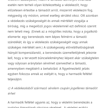
esetén nem terheli olyan kötelezettség a védekezőt, hogy
előzetesen értesítse a támadót arról, miszerint védekezni fog,
mégpedig oly módon, amivel esetleg sérülést okoz. Ott azonban
a védekezés szükségességét és annak mértékét vizsgálja a
bíróság, míg a megelőző jogos védelemnél ezt definíció szerint
nem teheti meg. (Ennek az a mögöttes indoka, hogy a jogalkotó
elismerte: egy berendezés nem képes felmérni a támadó
szándékát, és így a védekezés szükségességét vagy annak
szükséges mértékét sem.) A szükségesség előreláthatóságának
hiányát kompenzálandó, a berendezés üzemeltetőjének jeleznie
kell, hogy a tervezett bűncselekményhez képest akár szükségtelen
vagy súlyosan aránytalan sérelmet szenvedhet a támadó,
amennyiben megkísérli a behatolást. A figyelmeztető jelzés
egyben fokozza annak az esélyét is, hogy a harmadik feltétel
teljesüljön.
c) A védekezésből származó sérelem csupán jogellenes támadót
érhet
A harmadik feltétel ugyanis az, hogy a védelmi berendezés a
jogtalan támadónak okozzon sérelmet. A védelmi eszköz