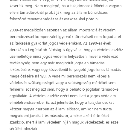
keserítik meg. Nem meglepő, ha a tulajdonosok főként a vagyon
elleni támadásoknál próbálják meg az állami bűnüldözés
fokozódó tehetetlenségét saját eszközeikkel pótolni.
2009-et megelőzően azonban az állam impotenciáját védelmi
berendezéssel kompenzálni igyekvők törekvéseit nem fogadta el
az ítélkezési gyakorlat jogos védelemként. Az 1990-es évek
derekán a Legfelsőbb Bíróság is úgy vélte, hogy a védelmi eszköz
üzemeltetője nincs jogos védelmi helyzetben, mivel a védekező
tevékenység nem egy már megindult jogtalan támadás
leküzdésére, vagy egy közvetlenül fenyegető jogellenes támadás
megelőzésére irányul. A védelmi berendezés nem képes a
védekezés szükségességét vagy a szükségesség mértékét sem
felmérni, sőt még azt sem, hogy a behatoló jogtalan támadó-e
egyáltalán. A védelmi eszköz ezért nem illett a jogos védelem
elméletrendszerébe. Ez azt jelentette, hogy a tulajdonosokat
kétszer hagyta cserben az állam: először, amikor nem tudta
megvédeni javaikat, és másodszor, amikor azért érte őket
szankció, mert állami védelem híján maguk védekeztek, és ezzel
sérülést okoztak.