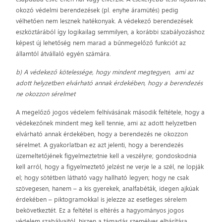
okozó védelmi berendezések (pl. enyhe áramütés) pedig
vélhetően nem lesznek hatékonyak. A védekező berendezések
eszköztárából így logikailag semmilyen, a korábbi szabályozáshoz
képest új lehetőség nem marad a bűnmegelőző funkciót az
államtól átvállaló egyén számára.
b) A védekező kötelessége, hogy mindent megtegyen, ami az
adott helyzetben elvárható annak érdekében, hogy a berendezés
ne okozzon sérelmet
A megelőző jogos védelem felhívásának második feltétele, hogy a
védekezőnek mindent meg kell tennie, ami az adott helyzetben
elvárható annak érdekében, hogy a berendezés ne okozzon
sérelmet. A gyakorlatban ez azt jelenti, hogy a berendezés
üzemeltetőjének figyelmeztetnie kell a veszélyre; gondoskodnia
kell arról, hogy a figyelmeztető jelzést ne verje le a szél, ne lopják
el; hogy sötétben látható vagy hallható legyen; hogy ne csak
szövegesen, hanem – a kis gyerekek, analfabéták, idegen ajkúak
érdekében – piktogramokkal is jelezze az esetleges sérelem
bekövetkeztét. Ez a feltétel is eltérés a hagyományos jogos
védelem szabályaitól, hiszen a támadás személyes elhárítása