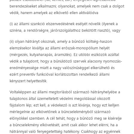
berendezéseket alkalmazni; olyanokat, amelyek nem csak a dolgot
védik, hanem amelyek az elkövető ellen aktiválódva
(i) az állami szankció elszenvedésének esélyét növelik (ilyenek a
sziréna, a rendőrségre, járőrszolgálathoz bekötött riasztó), vagy
(ii) olyan hátrányt okoznak, amely a bűnöző költség-haszon
elemzésekor kiváltja az állami erőszak-monopólium helyét
(mérgezés, kutyaharapás, áramütés). Ez utóbbi eszközök azáltal
védik a tulajdont, hogy a bűnüldöző szervek alacsony nyomozás-
eredményessége miatt a nagy valószínűséggel elkerülhető és
ezért preventív funkcióval korlátozottan rendelkező állami
kényszert helyettesítik.
Voltaképpen az állami megtorlásból származó hátrányhelyébe a
tulajdonos által üzemeltetett védelmi megoldással okozott
fájdalom lép; ezt kell, a védekező is azt kívánja, hogy ezt kelljen
mérlegelnie az elkövetőnek a bűncselekményből származó
előnyökkel szemben. A cél tehát, hogy a bűnöző meg se kísérelje
a bűncselekmény elkövetését, amit csak akkor lehet elérni, ha a
hátránnyal való fenyegetettség hatékony. Csakhogy az egyénnek