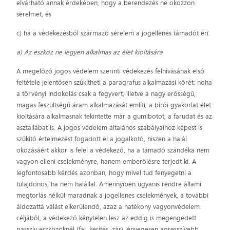
elvárható annak érdekében, hogy a berendezés ne okozzon
sérelmet, és
c) ha a védekezésből származó sérelem a jogellenes támadót éri.
a) Az eszköz ne legyen alkalmas az élet kioltására
A megelőző jogos védelem szerinti védekezés felhívásának első
feltétele jelentősen szűkítheti a paragrafus alkalmazási körét: noha
a törvényi indokolás csak a fegyvert, illetve a nagy erősségű,
magas feszültségű áram alkalmazását említi, a bírói gyakorlat élet
kioltására alkalmasnak tekintette már a gumibotot, a farudat és az
asztallábat is. A jogos védelem általános szabályaihoz képest is
szűkítő értelmezést fogadott el a jogalkotó, hiszen a halál
okozásáért akkor is felel a védekező, ha a támadó szándéka nem
vagyon elleni cselekményre, hanem emberölésre terjedt ki. A
legfontosabb kérdés azonban, hogy mivel tud fenyegetni a
tulajdonos, ha nem halállal. Amennyiben ugyanis rendre állami
megtorlás nélkül maradnak a jogellenes cselekmények, a további
áldozattá válást elkerülendő, azaz a hatékony vagyonvédelem
céljából, a védekező kénytelen lesz az eddig is megengedett
passzív eszközöknél (fal, kerítés, zár) lényegesen agresszívebb