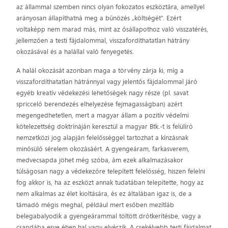
az állammal szemben nincs olyan fokozatos eszköztára, amellyel
arányosan állapíthatná meg a bűnözés „költségét”. Ezért
voltaképp nem marad más, mint az ősállapothoz való visszatérés,
jellemzően a testi fájdalommal, visszafordíthatatlan hátrány
okozásával és a halállal való fenyegetés.
A halál okozását azonban maga a törvény zárja ki, míg a
visszafordíthatatlan hátránnyal vagy jelentős fájdalommal járó
egyéb kreatív védekezési lehetőségek nagy része (pl. savat
spriccelő berendezés elhelyezése fejmagasságban) azért
megengedhetetlen, mert a magyar állam a pozitív védelmi
kötelezettség doktrínáján keresztül a magyar Btk.-t is felülíró
nemzetközi jog alapján felelősséggel tartozhat a kínzásnak
minősülő sérelem okozásáért. A gyengeáram, farkasverem,
medvecsapda jöhet még szóba, ám ezek alkalmazásakor
túlságosan nagy a védekezőre telepített felelősség, hiszen felelni
fog akkor is, ha az eszközt annak tudatában telepítette, hogy az
nem alkalmas az élet kioltására, és ez általában igaz is, de a
támadó mégis meghal, például mert esőben mezítláb
belegabalyodik a gyengeárammal töltött drótkerítésbe, vagy a
csapdába esve éhen hal vagy elvérzik. A csekélyebb testi fájdalmat