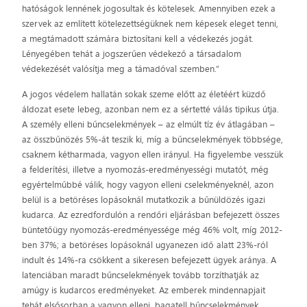
hatóságok lennének jogosultak és kötelesek. Amennyiben ezek a
szervek az említett kötelezettségüknek nem képesek eleget tenni,
a megtámadott számára biztosítani kell a védekezés jogát.
Lényegében tehát a jogszerűen védekező a társadalom
védekezését valósítja meg a támadóval szemben.”
A jogos védelem hallatán sokak szeme előtt az életéért küzdő
áldozat esete lebeg, azonban nem ez a sértetté válás tipikus útja.
A személy elleni bűncselekmények – az elmúlt tíz év átlagában –
az összbűnözés 5%-át teszik ki, míg a bűncselekmények többsége,
csaknem kétharmada, vagyon ellen irányul. Ha figyelembe vesszük
a felderítési, illetve a nyomozás-eredményességi mutatót, még
egyértelműbbé válik, hogy vagyon elleni cselekményeknél, azon
belül is a betöréses lopásoknál mutatkozik a bűnüldözés igazi
kudarca. Az ezredfordulón a rendőri eljárásban befejezett összes
büntetőügy nyomozás-eredményessége még 46% volt, míg 2012-
ben 37%; a betöréses lopásoknál ugyanezen idő alatt 23%-ról
indult és 14%-ra csökkent a sikeresen befejezett ügyek aránya. A
latenciában maradt bűncselekmények tovább torzíthatják az
amúgy is kudarcos eredményeket. Az emberek mindennapjait
tehát elsősorban a vagyon elleni, bagatell bűncselekmények