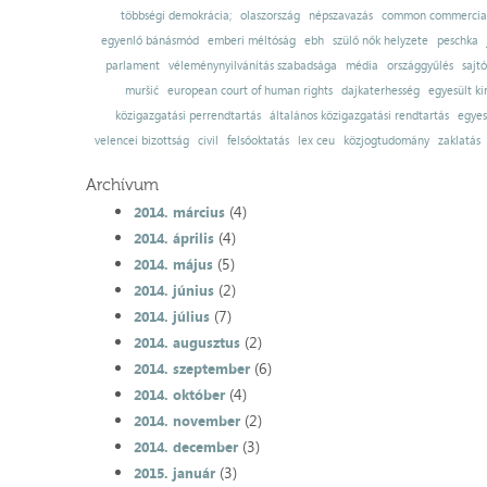
többségi demokrácia;
olaszország
népszavazás
common commercial
egyenlő bánásmód
emberi méltóság
ebh
szülő nők helyzete
peschka
parlament
véleménynyilvánítás szabadsága
média
országgyűlés
sajt
muršić
european court of human rights
dajkaterhesség
egyesült ki
közigazgatási perrendtartás
általános közigazgatási rendtartás
egyes
velencei bizottság
civil
felsőoktatás
lex ceu
közjogtudomány
zaklatás
Archívum
(4)
2014. március
(4)
2014. április
(5)
2014. május
(2)
2014. június
(7)
2014. július
(2)
2014. augusztus
(6)
2014. szeptember
(4)
2014. október
(2)
2014. november
(3)
2014. december
(3)
2015. január