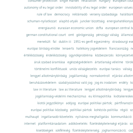
consumer protection
single market
retaliation
hungary
european court
autonomy of eu legal order
inviolability of eu legal order
european values
rule of law
democracy
reklámadó
verseny szabadsága
halálbün
schuman-nyilatkozat
alapító atyák
juncker bizottság
energiahatékonysá
energiaunió
eurasian economic union
dcfta
european central 
german constitutional court
omt
görögország
pénzügyi válság
államcs
menekült
fal
dublin iii
1951-es genfi egyezmény
strasbourgi es
európai bíróság elnöke
lenaerts
hatékony jogvédelem
franciaország
n
értékközösség
érdekközösség
ügynökprobléma
közbeszerzés
környezetvé
áruk szabad áramlása
egészségvédelem
ártatlanság vélelme
török
történelmi konfliktusok
uniós válságkezelés
európai tanács
válság
lengyel alkotmánybíróság
jogállamiság
normakontroll
eljárási alkot
beruházásvédelem
szabályozáshoz való jog
jog és irodalom
erdély
k
law in literature
law as literature
lengyel alkotmánybíróság
lengye
jogállamiság-védelmi mechanizmus
eu klímapolitika
kvótakereske
kiotói jegyzőkönyv
adójog
európai politikai pártok;
pártfinanszír
európai politikai közösség
politikai pártok
kohéziós politika
régió
sz
mulhaupt
ingatlanadó-követelés
nyilvános meghallgatás
kommunikáció
internet
platformtársadalom
adókövetelés
fizetésképtelenségi eljárás
so
kisebbségek
sokféleség
fizetésképtelenség;
jogharmonizáció;
cső