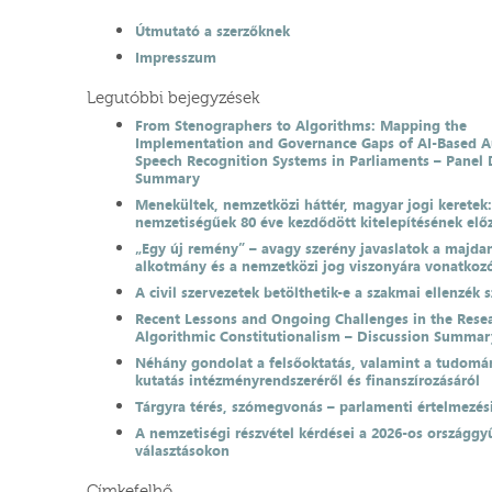
Útmutató a szerzőknek
Impresszum
Legutóbbi bejegyzések
From Stenographers to Algorithms: Mapping the
Implementation and Governance Gaps of AI-Based 
Speech Recognition Systems in Parliaments – Panel 
Summary
Menekültek, nemzetközi háttér, magyar jogi keretek
nemzetiségűek 80 éve kezdődött kitelepítésének el
„Egy új remény” – avagy szerény javaslatok a majda
alkotmány és a nemzetközi jog viszonyára vonatkoz
A civil szervezetek betölthetik-e a szakmai ellenzék 
Recent Lessons and Ongoing Challenges in the Resea
Algorithmic Constitutionalism – Discussion Summar
Néhány gondolat a felsőoktatás, valamint a tudomá
kutatás intézményrendszeréről és finanszírozásáról
Tárgyra térés, szómegvonás – parlamenti értelmezés
A nemzetiségi részvétel kérdései a 2026-os országgyű
választásokon
Címkefelhő