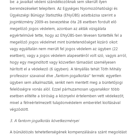
be: a javaikat védeni szándékozóknak sem sikerült ilyen
berendezéseket telepíteni. Az Egységes Nyomozóhatósági és
Ügyészségi Bűnügyi Statisztika (ENyÜBS) adatbázisa szerint a
jogintézmény 2009-es bevezetése óta 28 esetben fordult elő
megelőző jogos védelem, azonban az akták vizsgálata
egyértelművé tette, hogy az ENyÜBS-ben tévesen tüntették fel a
megelőző jogos védelmet mint büntetendőséget kizáró okot:
vagy egyáltalán nem merült fel jogos védelem az ügyben (22
esetben), vagy a jogos védelem alapesetéről volt szó, vagyis arról,
hogy egy megindított vagy közvetlen támadást személyesen
hárított el a védekező (6 ügyben). A tényállás tehát Tóth Mihály
professzor szavaival élve „fantom-jogalkotási” termék: egyetlen
ügyben sem alkalmazták, senkit nem mentett meg a büntetőjogi
felelősségre vonás alól. Ezzel párhuzamosan ugyanakkor több
esetben elítélte a bíróság a köznyelvi értelemben vett védekezőt,
mivel a félreértelmezett tulajdonvédelem emberélet kioltásával
végződött.
3. A fantom-jogalkotás következményei
A bűnüldözés tehetetlenségének kompenzálására szánt megoldást