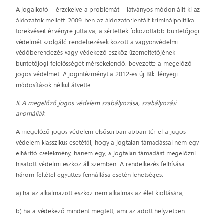
A jogalkotó – érzékelve a problémát – látványos módon állt ki az
áldozatok mellett. 2009-ben az áldozatorientált kriminálpolitika
törekvéseit érvényre juttatva, a sértettek fokozottabb büntetőjogi
védelmét szolgáló rendelkezések között a vagyonvédelmi
védőberendezés vagy védekező eszköz üzemeltetőjének
büntetőjogi felelősségét mérsékelendő, bevezette a megelőző
jogos védelmet. A jogintézményt a 2012-es új Btk. lényegi
módosítások nélkül átvette.
II. A megelőző jogos védelem szabályozása, szabályozási
anomáliák
A megelőző jogos védelem elsősorban abban tér el a jogos
védelem klasszikus esetétől, hogy a jogtalan támadással nem egy
elhárító cselekmény, hanem egy, a jogtalan támadást megelőzni
hivatott védelmi eszköz áll szemben. A rendelkezés felhívása
három feltétel együttes fennállása esetén lehetséges:
a) ha az alkalmazott eszköz nem alkalmas az élet kioltására,
b) ha a védekező mindent megtett, ami az adott helyzetben