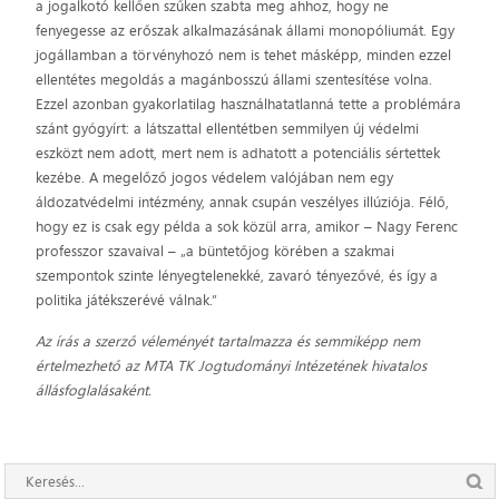
a jogalkotó kellően szűken szabta meg ahhoz, hogy ne
fenyegesse az erőszak alkalmazásának állami monopóliumát. Egy
jogállamban a törvényhozó nem is tehet másképp, minden ezzel
ellentétes megoldás a magánbosszú állami szentesítése volna.
Ezzel azonban gyakorlatilag használhatatlanná tette a problémára
szánt gyógyírt: a látszattal ellentétben semmilyen új védelmi
eszközt nem adott, mert nem is adhatott a potenciális sértettek
kezébe. A megelőző jogos védelem valójában nem egy
áldozatvédelmi intézmény, annak csupán veszélyes illúziója. Félő,
hogy ez is csak egy példa a sok közül arra, amikor – Nagy Ferenc
professzor szavaival – „a büntetőjog körében a szakmai
szempontok szinte lényegtelenekké, zavaró tényezővé, és így a
politika játékszerévé válnak.”
Az írás a szerző véleményét tartalmazza és semmiképp nem
értelmezhető az MTA TK Jogtudományi Intézetének hivatalos
állásfoglalásaként.