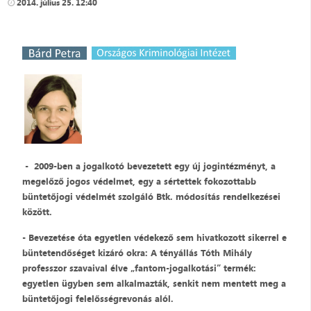
2014. július 25. 12:40
- 2009-ben a jogalkotó bevezetett egy új jogintézményt, a
megelőző jogos védelmet, egy a sértettek fokozottabb
büntetőjogi védelmét szolgáló Btk. módosítás rendelkezései
között.
- Bevezetése óta egyetlen védekező sem hivatkozott sikerrel e
büntetendőséget kizáró okra: A tényállás Tóth Mihály
professzor szavaival élve „fantom-jogalkotási” termék:
egyetlen ügyben sem alkalmazták, senkit nem mentett meg a
büntetőjogi felelősségrevonás alól.