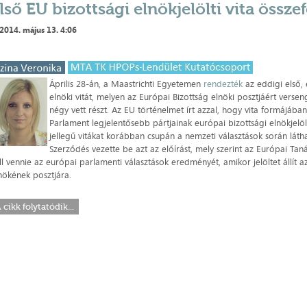
lső EU bizottsági elnökjelölti vita össze
2014. május 13. 4:06
Április 28-án, a Maastrichti Egyetemen
rendezték
az eddigi első, 
elnöki vitát, melyen az Európai Bizottság elnöki posztjáért versen
négy vett részt. Az EU történelmet írt azzal, hogy vita formájában
Parlament legjelentősebb pártjainak európai bizottsági elnökjelöltj
jellegű vitákat korábban csupán a nemzeti választások során látha
Szerződés vezette be azt az előírást, mely szerint az Európai Ta
ll vennie az európai parlamenti választások eredményét, amikor jelöltet állít a
nökének posztjára.
 cikk folytatódik...