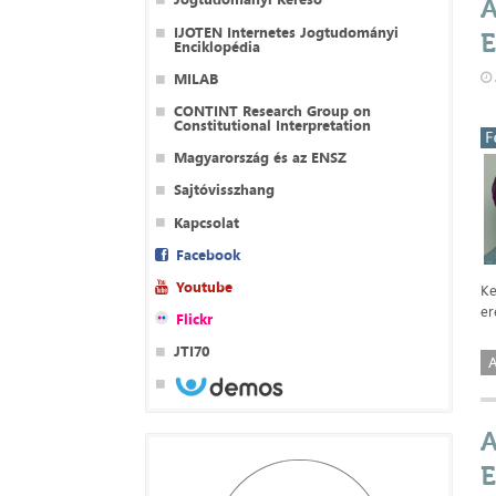
A
IJOTEN Internetes Jogtudományi
E
Enciklopédia
MILAB
CONTINT Research Group on
Constitutional Interpretation
Magyarország és az ENSZ
Sajtóvisszhang
Kapcsolat
Facebook
Youtube
Ke
er
Flickr
JTI70
A
A
E