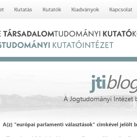
et
Kutatás
Kutatók
Kiadványok
Kapcsolat
jti
blo
A Jogtudományi Intézet 
A(z) "európai parlamenti választások" címkével jelölt 