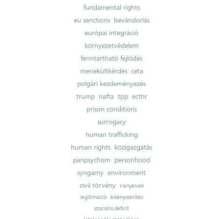
fundamental rights
eu sanctions
bevándorlás
európai integráció
környezetvédelem
fenntartható fejlődés
menekültkérdés
ceta
polgári kezdeményezés
trump
nafta
tpp
ecthr
prison conditions
surrogacy
human trafficking
human rights
közigazgatás
panpsychism
personhood
syngamy
environment
civil törvény
irányelvek
legitimáció
kikényszerítés
szociális deficit