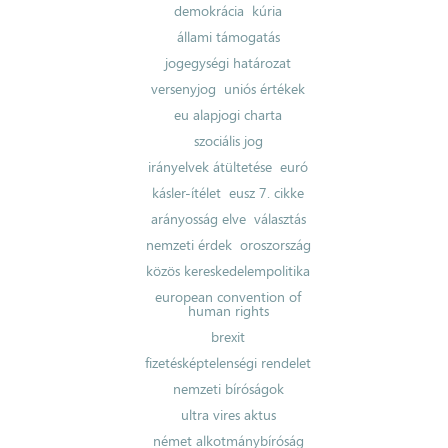
demokrácia
kúria
állami támogatás
jogegységi határozat
versenyjog
uniós értékek
eu alapjogi charta
szociális jog
irányelvek átültetése
euró
kásler-ítélet
eusz 7. cikke
arányosság elve
választás
nemzeti érdek
oroszország
közös kereskedelempolitika
european convention of
human rights
brexit
fizetésképtelenségi rendelet
nemzeti bíróságok
ultra vires aktus
német alkotmánybíróság