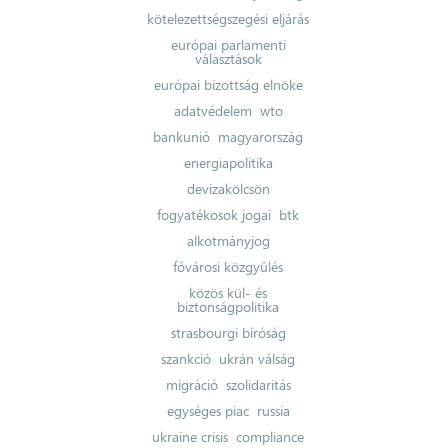
kötelezettségszegési eljárás
európai parlamenti
választások
európai bizottság elnöke
adatvédelem
wto
bankunió
magyarország
energiapolitika
devizakölcsön
fogyatékosok jogai
btk
alkotmányjog
fővárosi közgyűlés
közös kül- és
biztonságpolitika
strasbourgi bíróság
szankció
ukrán válság
migráció
szolidaritás
egységes piac
russia
ukraine crisis
compliance