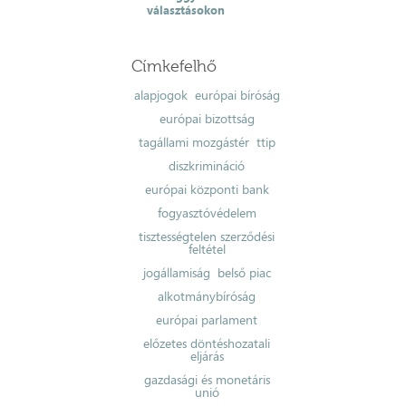
választásokon
Címkefelhő
alapjogok
európai bíróság
európai bizottság
tagállami mozgástér
ttip
diszkrimináció
európai központi bank
fogyasztóvédelem
tisztességtelen szerződési
feltétel
jogállamiság
belső piac
alkotmánybíróság
európai parlament
előzetes döntéshozatali
eljárás
gazdasági és monetáris
unió