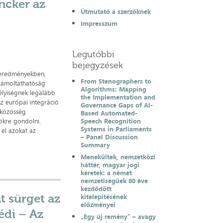
ncker az
Útmutató a szerzőknek
Impresszum
Legutóbbi
bejegyzések
 eredményekben,
From Stenographers to
zámoltathatóság
Algorithms: Mapping
mélyiségnek legalább
the Implementation and
Az európai integráció
Governance Gaps of AI-
lközösség
Based Automated-
ökre gondolni.
Speech Recognition
Systems in Parliaments
 el azokat az
– Panel Discussion
Summary
Menekültek, nemzetközi
háttér, magyar jogi
keretek: a német
nemzetiségűek 80 éve
kezdődött
t sürget az
kitelepítésének
előzményei
édi – Az
„Egy új remény” – avagy