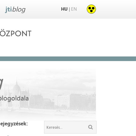
jti
blog
HU
EN
|
g
blogoldala
bejegyzések: