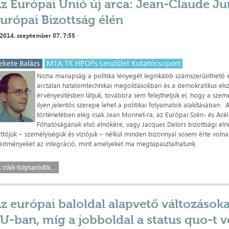
z Európai Unió új arca: Jean-Claude Ju
urópai Bizottság élén
2014. szeptember 07. 7:55
Noha manapság a politika lényegét leginkább számszerűsíthető
arctalan hatalomtechnikai megoldásokban és a demokratikus els
érvényesítésben látjuk, továbbra sem felejthetjük el, hogy a sze
ilyen jelentős szerepe lehet a politikai folyamatok alakításában. 
történetében elég csak Jean Monnet-ra, az Európai Szén- és Acé
Főhatóságának első elnökére, vagy Jacques Delors bizottsági eln
ttőjük – személyiségük és víziójuk – nélkül minden bizonnyal sosem érte volna
edményeket az integráció, mint amelyeket ma megtapasztalhatunk.
 cikk folytatódik...
z európai baloldal alapvető változásoka
U-ban, míg a jobboldal a status quo-t v