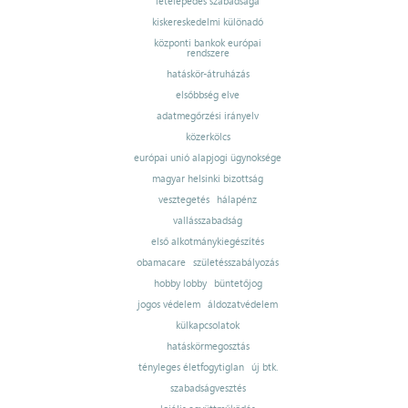
letelepedés szabadsága
kiskereskedelmi különadó
központi bankok európai
rendszere
hatáskör-átruházás
elsőbbség elve
adatmegőrzési irányelv
közerkölcs
európai unió alapjogi ügynoksége
magyar helsinki bizottság
vesztegetés
hálapénz
vallásszabadság
első alkotmánykiegészítés
obamacare
születésszabályozás
hobby lobby
büntetőjog
jogos védelem
áldozatvédelem
külkapcsolatok
hatáskörmegosztás
tényleges életfogytiglan
új btk.
szabadságvesztés