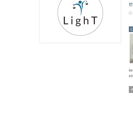
e
ke
el
A