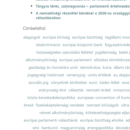
Tárgyra térés, szómegvonás – parlamenti értelmezés
A nemzetiségi részvétel kérdései a 2026-os országgyű
választásokon
Címkefelhő
alapjogok
európai bíróság
európai bizottság
tagállami moz
diszkrimináció
európai központi bank
fogyasztóvéd
tisztességtelen szerződési feltétel
jogállamiság
belső 
alkotmánybíróság
európai parlament
előzetes döntéshozata
gazdasági és monetáris unió
demokrácia
kúria
állami t
jogegységi határozat
versenyjog
uniós értékek
eu alapjo
szociális jog
irányelvek átültetése
euró
kásler-ítélet
eusz
arányosság elve
választás
nemzeti érdek
oroszorsz
közös kereskedelempolitika
european convention of huma
brexit
fizetésképtelenségi rendelet
nemzeti bíróságok
ultra
német alkotmánybíróság
kötelezettségszegési eljár
európai parlamenti választások
európai bizottság elnöke
ad
wto
bankunió
magyarország
energiapolitika
devizak