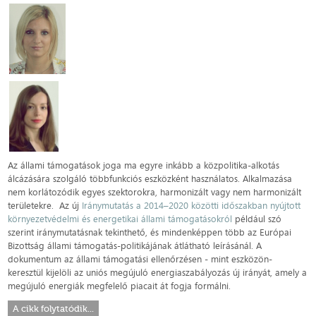
Az állami támogatások joga ma egyre inkább a közpolitika-alkotás
álcázására szolgáló többfunkciós eszközként használatos. Alkalmazása
nem korlátozódik egyes szektorokra, harmonizált vagy nem harmonizált
területekre. Az új
Iránymutatás a 2014–2020 közötti időszakban nyújtott
környezetvédelmi és energetikai állami támogatásokról
például szó
szerint iránymutatásnak tekinthető, és mindenképpen több az Európai
Bizottság állami támogatás-politikájának átlátható leírásánál. A
dokumentum az állami támogatási ellenőrzésen - mint eszközön-
keresztül kijelöli az uniós megújuló energiaszabályozás új irányát, amely a
megújuló energiák megfelelő piacait át fogja formálni.
A cikk folytatódik...