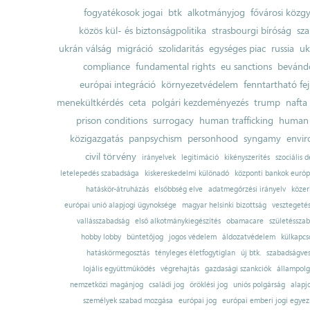
fogyatékosok jogai
btk
alkotmányjog
fővárosi közgy
közös kül- és biztonságpolitika
strasbourgi bíróság
sza
ukrán válság
migráció
szolidaritás
egységes piac
russia
uk
compliance
fundamental rights
eu sanctions
bevándo
európai integráció
környezetvédelem
fenntartható fe
menekültkérdés
ceta
polgári kezdeményezés
trump
nafta
prison conditions
surrogacy
human trafficking
human 
közigazgatás
panpsychism
personhood
syngamy
envi
civil törvény
irányelvek
legitimáció
kikényszerítés
szociális d
letelepedés szabadsága
kiskereskedelmi különadó
központi bankok európ
hatáskör-átruházás
elsőbbség elve
adatmegőrzési irányelv
közer
európai unió alapjogi ügynoksége
magyar helsinki bizottság
vesztegeté
vallásszabadság
első alkotmánykiegészítés
obamacare
születésszab
hobby lobby
büntetőjog
jogos védelem
áldozatvédelem
külkapcs
hatáskörmegosztás
tényleges életfogytiglan
új btk.
szabadságves
lojális együttműködés
végrehajtás
gazdasági szankciók
állampolg
nemzetközi magánjog
családi jog
öröklési jog
uniós polgárság
alapj
személyek szabad mozgása
európai jog
európai emberi jogi egye