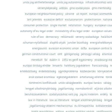
uniós jog sérthetetlensége
uniós jog autonómiája
infrastruktúrához val
versenyképesség
adózás
gmo-szabályozás
gmo-mentesség
european neighbourhood policy
ukraine
uk report
európai szomszédsá
brit jelentés
excessive deficit
exclusionarism
protectionism
nationa
consumer protection
single market
retaliation
hungary
european court
autonomy of eu legal order
inviolability of eu legal order
european values
rule of law
democracy
reklámadó
verseny szabadsága
halálbün
schuman-nyilatkozat
alapító atyák
juncker bizottság
energiahatékonysá
energiaunió
eurasian economic union
dcfta
european central 
german constitutional court
omt
görögország
pénzügyi válság
államcs
menekült
fal
dublin iii
1951-es genfi egyezmény
strasbourgi es
európai bíróság elnöke
lenaerts
hatékony jogvédelem
franciaország
n
értékközösség
érdekközösség
ügynökprobléma
közbeszerzés
környezetvé
áruk szabad áramlása
egészségvédelem
ártatlanság vélelme
török
történelmi konfliktusok
uniós válságkezelés
európai tanács
válság
lengyel alkotmánybíróság
jogállamiság
normakontroll
eljárási alkot
beruházásvédelem
szabályozáshoz való jog
jog és irodalom
erdély
k
law in literature
law as literature
lengyel alkotmánybíróság
lengye
jogállamiság-védelmi mechanizmus
eu klímapolitika
kvótakereske
kiotói jegyzőkönyv
adójog
európai politikai pártok;
pártfinanszír