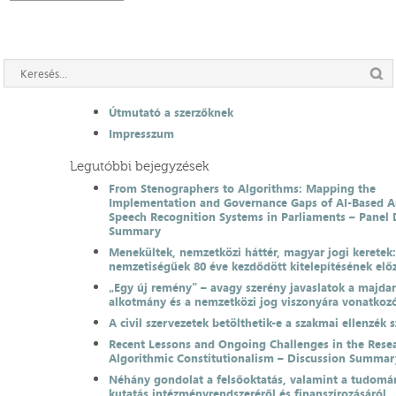
Útmutató a szerzőknek
Impresszum
Legutóbbi bejegyzések
From Stenographers to Algorithms: Mapping the
Implementation and Governance Gaps of AI-Based 
Speech Recognition Systems in Parliaments – Panel 
Summary
Menekültek, nemzetközi háttér, magyar jogi keretek
nemzetiségűek 80 éve kezdődött kitelepítésének el
„Egy új remény” – avagy szerény javaslatok a majda
alkotmány és a nemzetközi jog viszonyára vonatkoz
A civil szervezetek betölthetik-e a szakmai ellenzék 
Recent Lessons and Ongoing Challenges in the Resea
Algorithmic Constitutionalism – Discussion Summar
Néhány gondolat a felsőoktatás, valamint a tudomá
kutatás intézményrendszeréről és finanszírozásáról