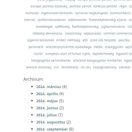
európai politikai közösség
politikai pártok
kohéziós politika
régió
sz
mulhaupt
ingatlanadó-követelés
nyilvános meghallgatás
kommunikáció
internet
platformtársadalom
adókövetelés
fizetésképtelenségi eljárás
so
kisebbségek
sokféleség
fizetésképtelenség;
jogharmonizáció;
cső
többségi demokrácia;
olaszország
népszavazás
common commercial
egyenlő bánásmód
emberi méltóság
ebh
szülő nők helyzete
peschka
parlament
véleménynyilvánítás szabadsága
média
országgyűlés
sajt
muršić
european court of human rights
dajkaterhesség
egyesült ki
közigazgatási perrendtartás
általános közigazgatási rendtartás
egyes
velencei bizottság
civil
felsőoktatás
lex ceu
közjogtudomány
zaklatás
Archívum
(4)
2014. március
(4)
2014. április
(5)
2014. május
(2)
2014. június
(7)
2014. július
(2)
2014. augusztus
(6)
2014. szeptember