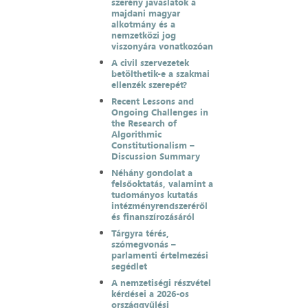
szerény javaslatok a
majdani magyar
alkotmány és a
nemzetközi jog
viszonyára vonatkozóan
A civil szervezetek
betölthetik-e a szakmai
ellenzék szerepét?
Recent Lessons and
Ongoing Challenges in
the Research of
Algorithmic
Constitutionalism –
Discussion Summary
Néhány gondolat a
felsőoktatás, valamint a
tudományos kutatás
intézményrendszeréről
és finanszírozásáról
Tárgyra térés,
szómegvonás –
parlamenti értelmezési
segédlet
A nemzetiségi részvétel
kérdései a 2026-os
országgyűlési