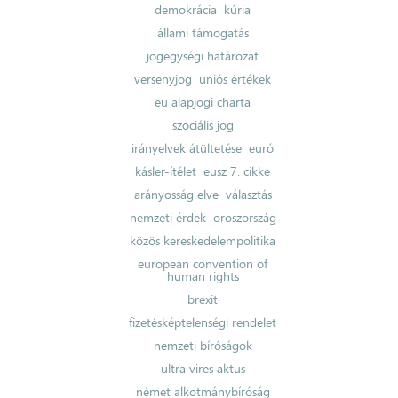
demokrácia
kúria
állami támogatás
jogegységi határozat
versenyjog
uniós értékek
eu alapjogi charta
szociális jog
irányelvek átültetése
euró
kásler-ítélet
eusz 7. cikke
arányosság elve
választás
nemzeti érdek
oroszország
közös kereskedelempolitika
european convention of
human rights
brexit
fizetésképtelenségi rendelet
nemzeti bíróságok
ultra vires aktus
német alkotmánybíróság