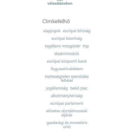
választásokon
Címkefelhő
alapjogok
európai bíróság
európai bizottság
tagállami mozgástér
ttip
diszkrimináció
európai központi bank
fogyasztóvédelem
tisztességtelen szerződési
feltétel
jogállamiság
belső piac
alkotmánybíróság
európai parlament
előzetes döntéshozatali
eljárás
gazdasági és monetáris
unió