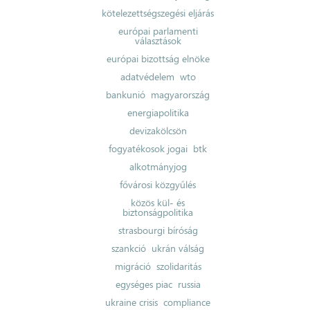
kötelezettségszegési eljárás
európai parlamenti
választások
európai bizottság elnöke
adatvédelem
wto
bankunió
magyarország
energiapolitika
devizakölcsön
fogyatékosok jogai
btk
alkotmányjog
fővárosi közgyűlés
közös kül- és
biztonságpolitika
strasbourgi bíróság
szankció
ukrán válság
migráció
szolidaritás
egységes piac
russia
ukraine crisis
compliance