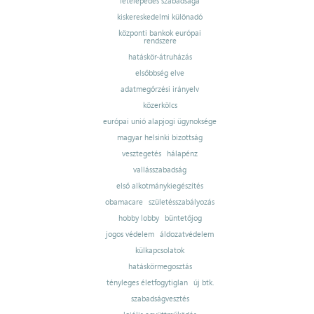
letelepedés szabadsága
kiskereskedelmi különadó
központi bankok európai
rendszere
hatáskör-átruházás
elsőbbség elve
adatmegőrzési irányelv
közerkölcs
európai unió alapjogi ügynoksége
magyar helsinki bizottság
vesztegetés
hálapénz
vallásszabadság
első alkotmánykiegészítés
obamacare
születésszabályozás
hobby lobby
büntetőjog
jogos védelem
áldozatvédelem
külkapcsolatok
hatáskörmegosztás
tényleges életfogytiglan
új btk.
szabadságvesztés