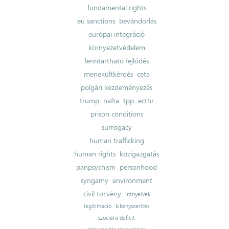
fundamental rights
eu sanctions
bevándorlás
európai integráció
környezetvédelem
fenntartható fejlődés
menekültkérdés
ceta
polgári kezdeményezés
trump
nafta
tpp
ecthr
prison conditions
surrogacy
human trafficking
human rights
közigazgatás
panpsychism
personhood
syngamy
environment
civil törvény
irányelvek
legitimáció
kikényszerítés
szociális deficit