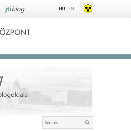
jti
blog
HU
EN
|
g
blogoldala