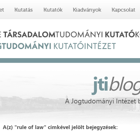
et
Kutatás
Kutatók
Kiadványok
Kapcsolat
jti
blo
A Jogtudományi Intézet 
A(z) "rule of law" címkével jelölt bejegyzések: