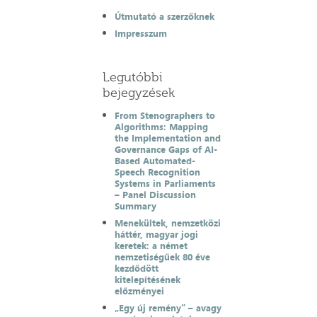
Útmutató a szerzőknek
Impresszum
Legutóbbi
bejegyzések
From Stenographers to
Algorithms: Mapping
the Implementation and
Governance Gaps of AI-
Based Automated-
Speech Recognition
Systems in Parliaments
– Panel Discussion
Summary
Menekültek, nemzetközi
háttér, magyar jogi
keretek: a német
nemzetiségűek 80 éve
kezdődött
kitelepítésének
előzményei
„Egy új remény” – avagy