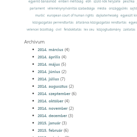
egyenlő bánásmód
emberi méltóság
ebh
szülő nők helyzete
peschka
parlament
véleménynyilvánítás szabadsága
média
országgyűlés
sajt
muršić
european court of human rights
dajkaterhesség
egyesült ki
közigazgatási perrendtartás
általános közigazgatási rendtartás
egyes
velencei bizottság
civil
felsőoktatás
lex ceu
közjogtudomány
zaklatás
Archívum
(4)
2014. március
(4)
2014. április
(5)
2014. május
(2)
2014. június
(7)
2014. július
(2)
2014. augusztus
(6)
2014. szeptember
(4)
2014. október
(2)
2014. november
(3)
2014. december
(3)
2015. január
(6)
2015. február