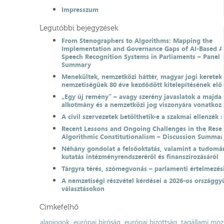
Impresszum
Legutóbbi bejegyzések
From Stenographers to Algorithms: Mapping the
Implementation and Governance Gaps of AI-Based 
Speech Recognition Systems in Parliaments – Panel 
Summary
Menekültek, nemzetközi háttér, magyar jogi keretek
nemzetiségűek 80 éve kezdődött kitelepítésének el
„Egy új remény” – avagy szerény javaslatok a majda
alkotmány és a nemzetközi jog viszonyára vonatkoz
A civil szervezetek betölthetik-e a szakmai ellenzék 
Recent Lessons and Ongoing Challenges in the Resea
Algorithmic Constitutionalism – Discussion Summar
Néhány gondolat a felsőoktatás, valamint a tudomá
kutatás intézményrendszeréről és finanszírozásáról
Tárgyra térés, szómegvonás – parlamenti értelmezés
A nemzetiségi részvétel kérdései a 2026-os országgyű
választásokon
Címkefelhő
alapjogok
európai bíróság
európai bizottság
tagállami moz