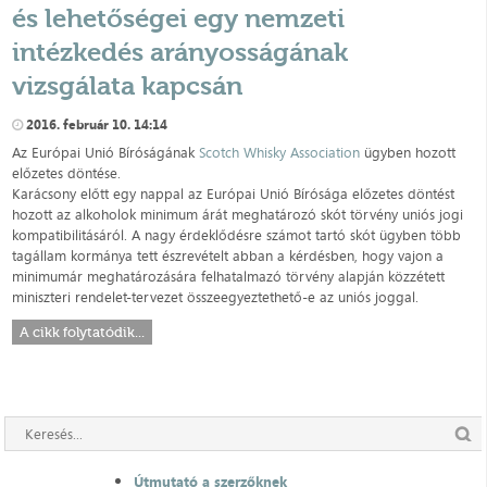
és lehetőségei egy nemzeti
intézkedés arányosságának
vizsgálata kapcsán
2016. február 10. 14:14
Az Európai Unió Bíróságának
Scotch Whisky Association
ügyben hozott
előzetes döntése.
Karácsony előtt egy nappal az Európai Unió Bírósága előzetes döntést
hozott az alkoholok minimum árát meghatározó skót törvény uniós jogi
kompatibilitásáról. A nagy érdeklődésre számot tartó skót ügyben több
tagállam kormánya tett észrevételt abban a kérdésben, hogy vajon a
minimumár meghatározására felhatalmazó törvény alapján közzétett
miniszteri rendelet-tervezet összeegyeztethető-e az uniós joggal.
A cikk folytatódik...
Útmutató a szerzőknek