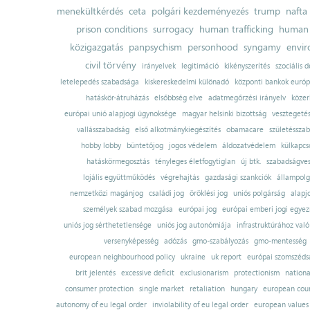
menekültkérdés
ceta
polgári kezdeményezés
trump
nafta
prison conditions
surrogacy
human trafficking
human 
közigazgatás
panpsychism
personhood
syngamy
envi
civil törvény
irányelvek
legitimáció
kikényszerítés
szociális d
letelepedés szabadsága
kiskereskedelmi különadó
központi bankok európ
hatáskör-átruházás
elsőbbség elve
adatmegőrzési irányelv
közer
európai unió alapjogi ügynoksége
magyar helsinki bizottság
vesztegeté
vallásszabadság
első alkotmánykiegészítés
obamacare
születésszab
hobby lobby
büntetőjog
jogos védelem
áldozatvédelem
külkapcs
hatáskörmegosztás
tényleges életfogytiglan
új btk.
szabadságves
lojális együttműködés
végrehajtás
gazdasági szankciók
állampolg
nemzetközi magánjog
családi jog
öröklési jog
uniós polgárság
alapj
személyek szabad mozgása
európai jog
európai emberi jogi egye
uniós jog sérthetetlensége
uniós jog autonómiája
infrastruktúrához val
versenyképesség
adózás
gmo-szabályozás
gmo-mentesség
european neighbourhood policy
ukraine
uk report
európai szomszédsá
brit jelentés
excessive deficit
exclusionarism
protectionism
nationa
consumer protection
single market
retaliation
hungary
european court
autonomy of eu legal order
inviolability of eu legal order
european values