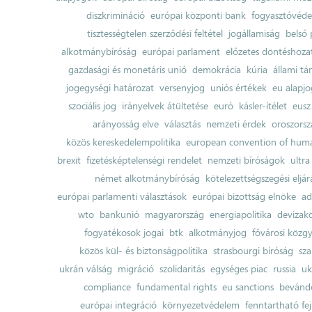
diszkrimináció
európai központi bank
fogyasztóvéd
tisztességtelen szerződési feltétel
jogállamiság
belső 
alkotmánybíróság
európai parlament
előzetes döntéshozata
gazdasági és monetáris unió
demokrácia
kúria
állami t
jogegységi határozat
versenyjog
uniós értékek
eu alapjo
szociális jog
irányelvek átültetése
euró
kásler-ítélet
eusz
arányosság elve
választás
nemzeti érdek
oroszorsz
közös kereskedelempolitika
european convention of huma
brexit
fizetésképtelenségi rendelet
nemzeti bíróságok
ultra
német alkotmánybíróság
kötelezettségszegési eljár
európai parlamenti választások
európai bizottság elnöke
ad
wto
bankunió
magyarország
energiapolitika
devizak
fogyatékosok jogai
btk
alkotmányjog
fővárosi közgy
közös kül- és biztonságpolitika
strasbourgi bíróság
sza
ukrán válság
migráció
szolidaritás
egységes piac
russia
uk
compliance
fundamental rights
eu sanctions
bevándo
európai integráció
környezetvédelem
fenntartható fe