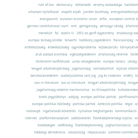
rule of law
democracy
reklámadó
verseny szabadsága
halálbün
schuman-nyilatkozat
alapító atyák
juncker bizottság
energiahatékonysá
energiaunió
eurasian economic union
dcfta
european central 
german constitutional court
omt
görögország
pénzügyi válság
államcs
menekült
fal
dublin iii
1951-es genfi egyezmény
strasbourgi es
európai bíróság elnöke
lenaerts
hatékony jogvédelem
franciaország
n
értékközösség
érdekközösség
ügynökprobléma
közbeszerzés
környezetvé
áruk szabad áramlása
egészségvédelem
ártatlanság vélelme
török
történelmi konfliktusok
uniós válságkezelés
európai tanács
válság
lengyel alkotmánybíróság
jogállamiság
normakontroll
eljárási alkot
beruházásvédelem
szabályozáshoz való jog
jog és irodalom
erdély
k
law in literature
law as literature
lengyel alkotmánybíróság
lengye
jogállamiság-védelmi mechanizmus
eu klímapolitika
kvótakereske
kiotói jegyzőkönyv
adójog
európai politikai pártok;
pártfinanszír
európai politikai közösség
politikai pártok
kohéziós politika
régió
sz
mulhaupt
ingatlanadó-követelés
nyilvános meghallgatás
kommunikáció
internet
platformtársadalom
adókövetelés
fizetésképtelenségi eljárás
so
kisebbségek
sokféleség
fizetésképtelenség;
jogharmonizáció;
cső
többségi demokrácia;
olaszország
népszavazás
common commercial