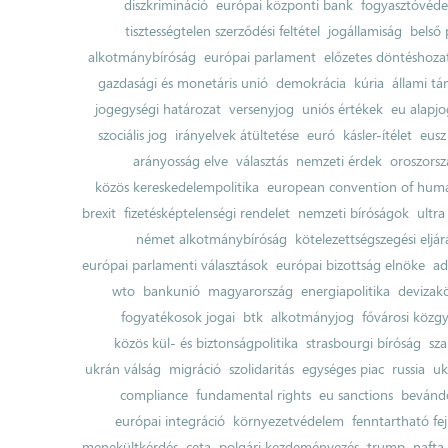
diszkrimináció
európai központi bank
fogyasztóvéd
tisztességtelen szerződési feltétel
jogállamiság
belső 
alkotmánybíróság
európai parlament
előzetes döntéshozata
gazdasági és monetáris unió
demokrácia
kúria
állami t
jogegységi határozat
versenyjog
uniós értékek
eu alapjo
szociális jog
irányelvek átültetése
euró
kásler-ítélet
eusz
arányosság elve
választás
nemzeti érdek
oroszorsz
közös kereskedelempolitika
european convention of huma
brexit
fizetésképtelenségi rendelet
nemzeti bíróságok
ultra
német alkotmánybíróság
kötelezettségszegési eljár
európai parlamenti választások
európai bizottság elnöke
ad
wto
bankunió
magyarország
energiapolitika
devizak
fogyatékosok jogai
btk
alkotmányjog
fővárosi közgy
közös kül- és biztonságpolitika
strasbourgi bíróság
sza
ukrán válság
migráció
szolidaritás
egységes piac
russia
uk
compliance
fundamental rights
eu sanctions
bevándo
európai integráció
környezetvédelem
fenntartható fe
menekültkérdés
ceta
polgári kezdeményezés
trump
nafta