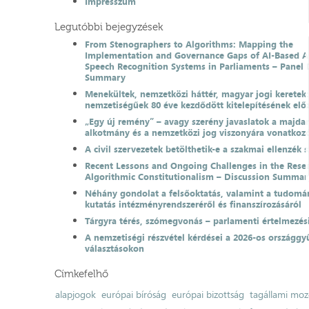
Impresszum
Legutóbbi bejegyzések
From Stenographers to Algorithms: Mapping the
Implementation and Governance Gaps of AI-Based 
Speech Recognition Systems in Parliaments – Panel 
Summary
Menekültek, nemzetközi háttér, magyar jogi keretek
nemzetiségűek 80 éve kezdődött kitelepítésének el
„Egy új remény” – avagy szerény javaslatok a majda
alkotmány és a nemzetközi jog viszonyára vonatkoz
A civil szervezetek betölthetik-e a szakmai ellenzék 
Recent Lessons and Ongoing Challenges in the Resea
Algorithmic Constitutionalism – Discussion Summar
Néhány gondolat a felsőoktatás, valamint a tudomá
kutatás intézményrendszeréről és finanszírozásáról
Tárgyra térés, szómegvonás – parlamenti értelmezés
A nemzetiségi részvétel kérdései a 2026-os országgyű
választásokon
Címkefelhő
alapjogok
európai bíróság
európai bizottság
tagállami moz