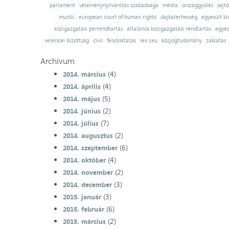
parlament
véleménynyilvánítás szabadsága
média
országgyűlés
sajt
muršić
european court of human rights
dajkaterhesség
egyesült ki
közigazgatási perrendtartás
általános közigazgatási rendtartás
egyes
velencei bizottság
civil
felsőoktatás
lex ceu
közjogtudomány
zaklatás
Archívum
(4)
2014. március
(4)
2014. április
(5)
2014. május
(2)
2014. június
(7)
2014. július
(2)
2014. augusztus
(6)
2014. szeptember
(4)
2014. október
(2)
2014. november
(3)
2014. december
(3)
2015. január
(6)
2015. február
(2)
2015. március