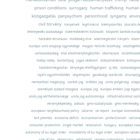
prison conditions
surrogacy
human trafficking
human 
közigazgatás
panpsychism
personhood
syngamy
envi
civil törvény
irányelvek
legitimáció
kikényszerítés
szociális d
letelepedés szabadsága
kiskereskedelmi különadó
központi bankok európ
hatáskör-átruházás
elsőbbség elve
adatmegőrzési irányelv
közer
európai unió alapjogi ügynoksége
magyar helsinki bizottság
vesztegeté
vallásszabadság
első alkotmánykiegészítés
obamacare
születésszab
hobby lobby
büntetőjog
jogos védelem
áldozatvédelem
külkapcs
hatáskörmegosztás
tényleges életfogytiglan
új btk.
szabadságves
lojális együttműködés
végrehajtás
gazdasági szankciók
állampolg
nemzetközi magánjog
családi jog
öröklési jog
uniós polgárság
alapj
személyek szabad mozgása
európai jog
európai emberi jogi egye
uniós jog sérthetetlensége
uniós jog autonómiája
infrastruktúrához val
versenyképesség
adózás
gmo-szabályozás
gmo-mentesség
european neighbourhood policy
ukraine
uk report
európai szomszédsá
brit jelentés
excessive deficit
exclusionarism
protectionism
nationa
consumer protection
single market
retaliation
hungary
european court
autonomy of eu legal order
inviolability of eu legal order
european values
rule of law
democracy
reklámadó
verseny szabadsága
halálbün