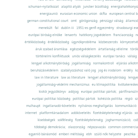
schuman-nyilatkozat
alapító atyák
juncker bizottság
energiahatékonysá
energiaunió
eurasian economic union
dcfta
european central 
german constitutional court
omt
görögország
pénzügyi válság
államcs
menekült
fal
dublin iii
1951-es genfi egyezmény
strasbourgi es
európai bíróság elnöke
lenaerts
hatékony jogvédelem
franciaország
n
értékközösség
érdekközösség
ügynökprobléma
közbeszerzés
környezetvé
áruk szabad áramlása
egészségvédelem
ártatlanság vélelme
török
történelmi konfliktusok
uniós válságkezelés
európai tanács
válság
lengyel alkotmánybíróság
jogállamiság
normakontroll
eljárási alkot
beruházásvédelem
szabályozáshoz való jog
jog és irodalom
erdély
k
law in literature
law as literature
lengyel alkotmánybíróság
lengye
jogállamiság-védelmi mechanizmus
eu klímapolitika
kvótakereske
kiotói jegyzőkönyv
adójog
európai politikai pártok;
pártfinanszír
európai politikai közösség
politikai pártok
kohéziós politika
régió
sz
mulhaupt
ingatlanadó-követelés
nyilvános meghallgatás
kommunikáció
internet
platformtársadalom
adókövetelés
fizetésképtelenségi eljárás
so
kisebbségek
sokféleség
fizetésképtelenség;
jogharmonizáció;
cső
többségi demokrácia;
olaszország
népszavazás
common commercial
egyenlő bánásmód
emberi méltóság
ebh
szülő nők helyzete
peschka