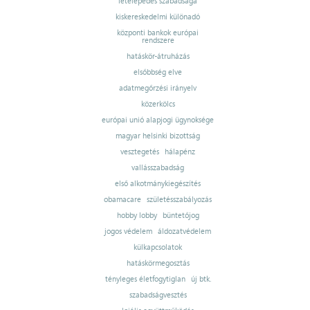
letelepedés szabadsága
kiskereskedelmi különadó
központi bankok európai
rendszere
hatáskör-átruházás
elsőbbség elve
adatmegőrzési irányelv
közerkölcs
európai unió alapjogi ügynoksége
magyar helsinki bizottság
vesztegetés
hálapénz
vallásszabadság
első alkotmánykiegészítés
obamacare
születésszabályozás
hobby lobby
büntetőjog
jogos védelem
áldozatvédelem
külkapcsolatok
hatáskörmegosztás
tényleges életfogytiglan
új btk.
szabadságvesztés