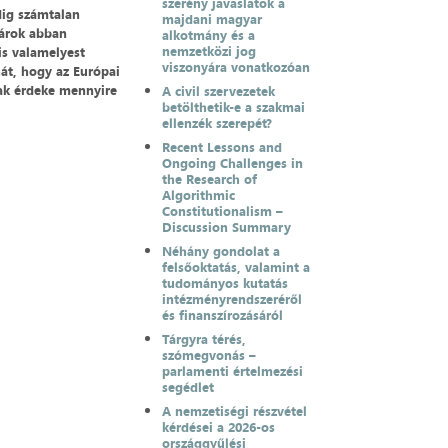
szerény javaslatok a
dig számtalan
majdani magyar
gárok abban
alkotmány és a
nemzetközi jog
is valamelyest
viszonyára vonatkozóan
hát, hogy az Európai
ak érdeke mennyire
A civil szervezetek
betölthetik-e a szakmai
ellenzék szerepét?
Recent Lessons and
Ongoing Challenges in
the Research of
Algorithmic
Constitutionalism –
Discussion Summary
Néhány gondolat a
felsőoktatás, valamint a
tudományos kutatás
intézményrendszeréről
és finanszírozásáról
Tárgyra térés,
szómegvonás –
parlamenti értelmezési
segédlet
A nemzetiségi részvétel
kérdései a 2026-os
országgyűlési