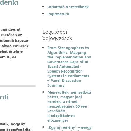
ndenki
Útmutató a szerzőknek
Impresszum
 ami szerint
Legutóbbi
 esetében az
bejegyzések
védőerdő kapcsán
ni akaró emberek
From Stenographers to
ehet értelme
Algorithms: Mapping
em is, de
the Implementation and
Governance Gaps of AI-
Based Automated-
Speech Recognition
Systems in Parliaments
– Panel Discussion
Summary
Menekültek, nemzetközi
nti
háttér, magyar jogi
keretek: a német
nemzetiségűek 80 éve
kezdődött
kitelepítésének
előzményei
válik, hogy az
„Egy új remény” – avagy
osan összefonódtak