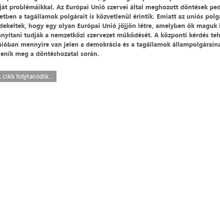
ját problémáikkal. Az Európai Unió szervei által meghozott döntések pe
etben a tagállamok polgárait is közvetlenül érintik. Emiatt az uniós pol
dekeltek, hogy egy olyan Európai Unió jöjjön létre, amelyben ők maguk 
ányítani tudják a nemzetközi szervezet működését. A központi kérdés te
ióban mennyire van jelen a demokrácia és a tagállamok állampolgárain
lenik meg a döntéshozatal során.
 cikk folytatódik...