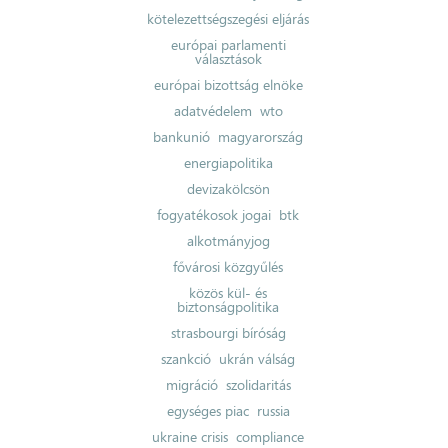
kötelezettségszegési eljárás
európai parlamenti
választások
európai bizottság elnöke
adatvédelem
wto
bankunió
magyarország
energiapolitika
devizakölcsön
fogyatékosok jogai
btk
alkotmányjog
fővárosi közgyűlés
közös kül- és
biztonságpolitika
strasbourgi bíróság
szankció
ukrán válság
migráció
szolidaritás
egységes piac
russia
ukraine crisis
compliance