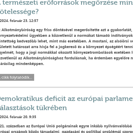
 természeti erőforrások megőrzése mi
ötelessége?
2024. február 23. 12:57
 Alkotmánybíróság egy friss döntésével megerősítette azt a gyakorlatát,
rnyezetvédelmi ügyekben a közvetlenül a normákat támadó indítványok
intettség kedvezőbb lehet, mint más esetekben. A mostani, az alsóörsi 
ületett határozat arra hívja fel a jogkereső és a környezet épségéért ten
gyelmét, hogy a jogi normákkal okozott környezetrombolások esetében l
zvetlenül az Alkotmánybírósághoz fordulásnak, ha érdemben egyelőre n
ljárásilag mindenképpen.
 cikk folytatódik...
emokratikus deficit az európai parlame
álasztások tükrében
2024. február 20. 9:35
21. században az Európai Unió polgárainak egyre inkább nyilvánvalóbbá 
rópai országok közös társadalmi, gazdasági és politikai problémái szor