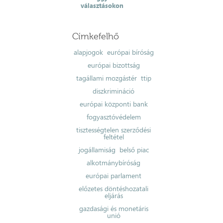
választásokon
Címkefelhő
alapjogok
európai bíróság
európai bizottság
tagállami mozgástér
ttip
diszkrimináció
európai központi bank
fogyasztóvédelem
tisztességtelen szerződési
feltétel
jogállamiság
belső piac
alkotmánybíróság
európai parlament
előzetes döntéshozatali
eljárás
gazdasági és monetáris
unió