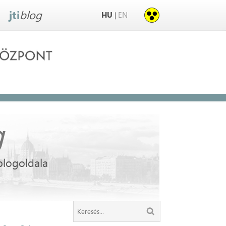
jti
blog
HU
EN
|
g
blogoldala