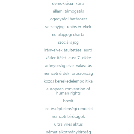
demokrácia
kúria
állami támogatás
jogegységi határozat
versenyjog
uniós értékek
eu alapjogi charta
szociális jog
irányelvek átültetése
euró
kásler-ítélet
eusz 7. cikke
arányosság elve
választás
nemzeti érdek
oroszország
közös kereskedelempolitika
european convention of
human rights
brexit
fizetésképtelenségi rendelet
nemzeti bíróságok
ultra vires aktus
német alkotmánybíróság