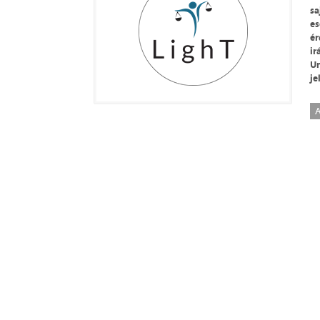
sa
es
ér
ir
Un
je
A