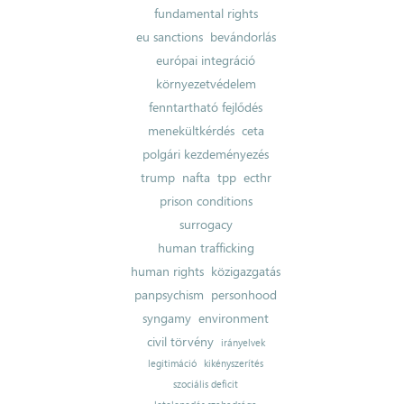
fundamental rights
eu sanctions
bevándorlás
európai integráció
környezetvédelem
fenntartható fejlődés
menekültkérdés
ceta
polgári kezdeményezés
trump
nafta
tpp
ecthr
prison conditions
surrogacy
human trafficking
human rights
közigazgatás
panpsychism
personhood
syngamy
environment
civil törvény
irányelvek
legitimáció
kikényszerítés
szociális deficit