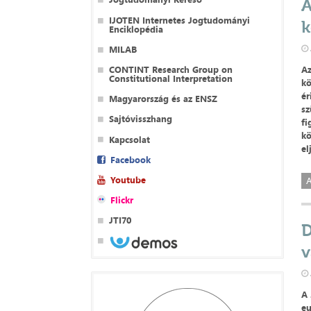
A
IJOTEN Internetes Jogtudományi
k
Enciklopédia
MILAB
CONTINT Research Group on
Az
Constitutional Interpretation
kö
ér
Magyarország és az ENSZ
sz
Sajtóvisszhang
fi
kö
Kapcsolat
e
Facebook
Youtube
A
Flickr
JTI70
D
v
A 
eu